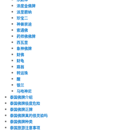
泽度金佛牌
派里碧纳
珍宝二
神兽崇迪
索通佛
药师佛佛牌
西瓦里
象神佛牌
财佛
财龟
路翁
转运珠
醒
银兰
马哈神尼
泰国佛牌介绍
泰国佛牌极度危险
泰国佛牌正牌
泰国佛牌真的很灵验吗
泰国佛牌种类
泰国旅游注意事项