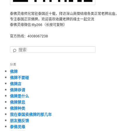
泰佛灵缘师兄常驻泰国近十载，拜访深山高僧结缘各类正常老牌出庙，
专注泰国正宗佛牌，欢迎喜欢收藏老牌的缘主一起交流
泰佛灵缘微信:tfly266（长按可复制）
官方热线：4008067238
搜
索
分类
佛牌
佛牌不要碰
佛牌店
佛牌恭请
佛牌是什么
佛牌禁忌
佛牌种类
我在泰国卖佛牌的那几年
朋友圈反馈
泰佛灵缘