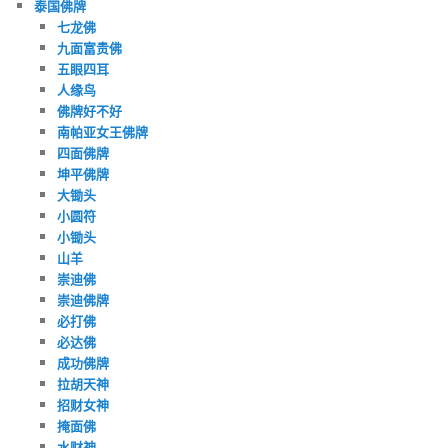
泰国佛牌
七龙佛
九面富贵佛
五眼四耳
人缘鸟
佛牌好不好
南帕亚女王佛牌
四面佛牌
坤平佛牌
大锄头
小圆符
小锄头
山羊
崇迪佛
崇迪佛牌
必打佛
必达佛
成功佛牌
拉胡天神
招财女神
掩面佛
水财神