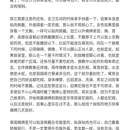
没有限制。
其它需要注意的还有，去卫生间的时候拿手挡着一下，如果本身是
贴肉佩戴，外面隔着一层衣服，那么就不用担心了。女性如果里面
穿着一个文胸，一样可以贴肉佩戴。冠兰以外佛牌类型，佛、菩
萨、高僧自身都必须佩戴腰部以上位置，不戴脖子上可以放上衣胸
前的兜，但是不能腰部以下，比如不能放在裤兜内。同在一个屋檐
下的时候，记得佛牌、佛像，不可以脚心正对人家，也就是说，如
果放家里，那么在一个屋子的情况下，别放睡觉脚心对着，也就是
床尾的那个区域。还有尽量不要吃蛇肉，佛教中以蛇的形相来表达
龙，北传佛教象征祥瑞，南传佛教多是水龙形相，寓意财富，水龙
便是水蛇，也是我国南方餐桌多见的，这个就尽量别吃了，寓意会
把自己的财运都吃掉。身体裸替，比如游泳、洗澡、男女之间房事
的时候不要戴。记住这些禁忌足以，如果犯错也不是不可原谅，很
多朋友不小心喝酒时戴了佛牌心里特别慌，其实没事，因为不是自
己故意的，开始佩戴佛牌前期就是非常容易犯错的，人都会犯错，
以后注意就好，如果心里实在过不去，那么就找个规矩的地方供奉
佛牌几天就好。
泰国佛牌是可以贴身佩戴在衣服里的，贴身贴肉也可以，自己戴着
舒服就行，不是一定要带在衣服外面，男女都一样，没有忌讳。但