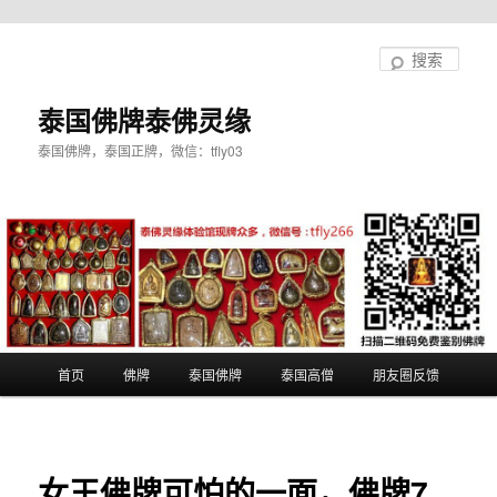
跳
至
搜
主
索
内
泰国佛牌泰佛灵缘
容
泰国佛牌，泰国正牌，微信：tfly03
区
域
主
首页
佛牌
泰国佛牌
泰国高僧
朋友圈反馈
页
女王佛牌可怕的一面，佛牌7