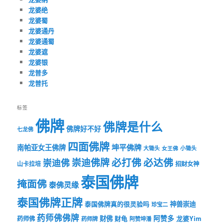
龙婆绝
龙婆蜀
龙婆通丹
龙婆通蜀
龙婆遮
龙婆银
龙普多
龙普托
标签
佛牌
佛牌是什么
佛牌好不好
七龙佛
四面佛牌
坤平佛牌
南帕亚女王佛牌
大锄头
女王佛
小锄头
必打佛
必达佛
崇迪佛牌
崇迪佛
山卡拉培
招财女神
泰国佛牌
掩面佛
泰佛灵缘
泰国佛牌正牌
神兽崇迪
泰国佛牌真的很灵验吗
珍宝二
药师佛佛牌
财佛
阿赞多
药师佛
财龟
龙婆Yim
药师牌
阿赞坤潘