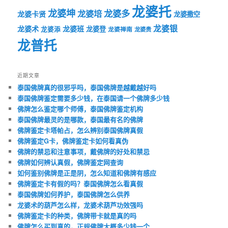
龙婆托
龙婆坤
龙婆多
龙婆培
龙婆卡贤
龙婆撒空
龙婆银
龙婆术
龙婆班
龙婆登
龙婆添
龙婆禅南
龙婆贵
龙普托
近期文章
泰国佛牌真的很邪乎吗，泰国佛牌是越戴越好吗
泰国佛牌鉴定需要多少钱，在泰国请一个佛牌多少钱
佛牌怎么鉴定哪个师傅，泰国佛牌鉴定机构
泰国佛牌最灵的是哪款，泰国最有名的佛牌
佛牌鉴定卡塔帕占，怎么辨别泰国佛牌真假
佛牌鉴定G卡，佛牌鉴定卡如何看真伪
佛牌的禁忌和注意事项，戴佛牌的好处和禁忌
佛牌如何辨认真假，佛牌鉴定网查询
如何鉴别佛牌是正是阴，怎么知道和佛牌有感应
佛牌鉴定卡有假的吗？泰国佛牌怎么看真假
泰国佛牌如何养护，泰国佛牌怎么供养
龙婆术的葫芦怎么样，龙婆术葫芦功效强吗
佛牌鉴定卡的种类，佛牌带卡就是真的吗
佛牌怎么买到真的，正规佛牌大概多少钱一个