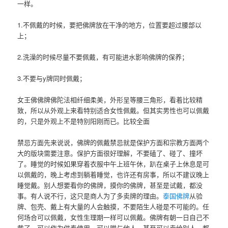
一样。
1.不佩戴的时候，要把佛牌放在干净的地方，位置要超过腰部以
上；
2.洗澡的时候尽量不要佩戴，有可能进水影响佛牌的保养；
3.不要与y牌同时佩戴；
女王佛佛牌佛陀法相纤细柔美，外形呈等腰三角形，看着比较精
致，所以从外观上来看特别适合女性佩戴。但其实男性也可以佩戴
的，只是外观上不是特别阳刚而已。比较全面
禁忌方面先来说说，佛牌的佩戴禁忌就是保护方面和宗教方面两个
大的版块需要注意。保护方面很好理解，不要磕了、碰了、撞坏
了。睡觉的时候如果穿着衣服中午上班午休，趴在桌子上休息是可
以佩戴的，晚上考虑到躺着睡觉，也许还有房事，所以不建议晚上
睡觉戴。别人想要看你的佛牌，摸你的佛牌，甚至是试戴，都没
事。有人说不行，这只是商人为了多卖牌的理由。
泰国佛牌
从验
牌、包壳、戴上有大量的人会触摸，不要陌生人碰是不可能的。任
何场合可以佩戴，女性生理期一样可以佩戴。佛牌有朝一日自己不
戴了，可以作为供奉使用，可以赠与他人，甚至可以卖给别人，都