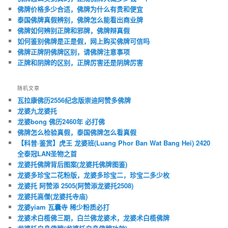
佛牌价格多少合适，佛牌为什么有贵和便宜
泰国佛牌真假辨别，佛牌怎么能看出商业牌
佛牌如何辨别正牌和邪牌，佛牌辩真假
如何鉴别佛牌是正是假，网上购买佛牌可信吗
佛牌正牌阴佛牌区别，请佛牌注意事项
正牌和阴牌的区别，正牌厉害还是阴牌厉害
随机文章
瓦拉康佛历2556纪念版崇迪阿赞多佛牌
龙婆九龙婆托
龙婆bong 佛历2460年 必打佛
佛牌怎么检验真假，泰国佛牌怎么看真假
【科普·鉴赏】虎王 龙婆班(Luang Phor Ban Wat Bang Hei) 2420
全泰冠LAN圣物之首
龙婆托佛牌背后图案(龙婆托佛牌图鉴)
龙婆多珍宝二花粉版，龙婆多珍宝二，珍宝二多少枚
龙婆托 阿赞添 2505(阿赞添龙婆托2508)
龙婆托高僧(龙婆托寺庙)
龙婆yiam 瓦囊寺 稀少粉质必打
龙婆术白榄佛三期，白兰佛龙婆术，龙婆术白榄佛牌