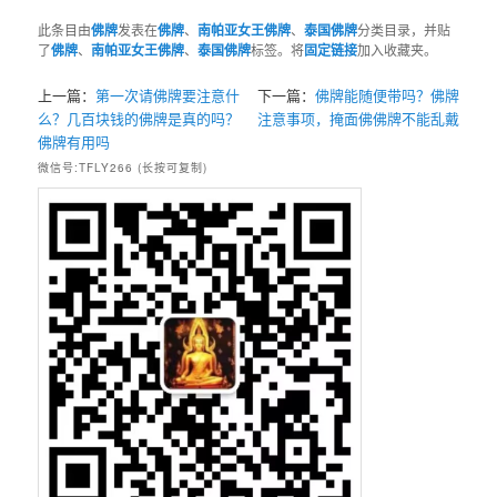
此条目由
佛牌
发表在
佛牌
、
南帕亚女王佛牌
、
泰国佛牌
分类目录，并贴
了
佛牌
、
南帕亚女王佛牌
、
泰国佛牌
标签。将
固定链接
加入收藏夹。
上一篇：
第一次请佛牌要注意什
下一篇：
佛牌能随便带吗？佛牌
么？几百块钱的佛牌是真的吗？
注意事项，掩面佛佛牌不能乱戴
佛牌有用吗
微信号:TFLY266 (长按可复制)