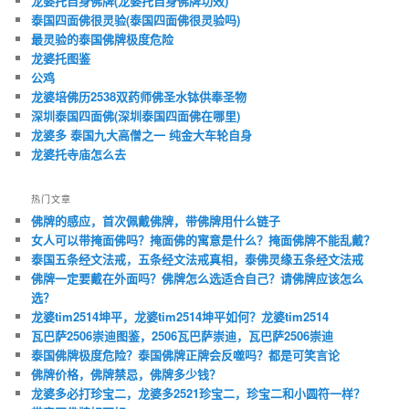
龙婆托自身佛牌(龙婆托自身佛牌功效)
泰国四面佛很灵验(泰国四面佛很灵验吗)
最灵验的泰国佛牌极度危险
龙婆托图鉴
公鸡
龙婆培佛历2538双药师佛圣水钵供奉圣物
深圳泰国四面佛(深圳泰国四面佛在哪里)
龙婆多 泰国九大高僧之一 纯金大车轮自身
龙婆托寺庙怎么去
热门文章
佛牌的感应，首次佩戴佛牌，带佛牌用什么链子
女人可以带掩面佛吗？掩面佛的寓意是什么？掩面佛牌不能乱戴？
泰国五条经文法戒，五条经文法戒真相，泰佛灵缘五条经文法戒
佛牌一定要戴在外面吗？佛牌怎么选适合自己？请佛牌应该怎么
选？
龙婆tim2514坤平，龙婆tim2514坤平如何？龙婆tim2514
瓦巴萨2506崇迪图鉴，2506瓦巴萨崇迪，瓦巴萨2506崇迪
泰国佛牌极度危险？泰国佛牌正牌会反噬吗？都是可笑言论
佛牌价格，佛牌禁忌，佛牌多少钱？
龙婆多必打珍宝二，龙婆多2521珍宝二，珍宝二和小圆符一样？