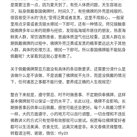
是需要注意一点，因为夏天到了，有些人体质问题，天生容易出
汗，贴身佩戴泰国佛牌时，时间久了，有些佛牌的外壳是纯银的，
很容易受汗水的“洗礼”变得泛黄或者发黑，这里不用担心，一般家
里用点牙膏或者洗银水擦拭一下即可，还有一种情况，师兄接触泰
国佛牌多年以来的观察与经验，发现临海城市居住的朋友，热衷海
鲜类人群，常饮酒熬夜者，普遍体质湿气也比较重，这类人群在长
期佩戴佛牌的过程中，佛牌外壳泛黄或发黑的概率要远远大于其他
人群，具体的处理方法，擦拭一下即可。所以泰国佛牌能不能贴身
佩戴呢？大家看到这就心里有数了。
关于佩戴佛牌禁忌方面没有具体的条目数要求，还需要分清什么是
该做什么是不该做，不是说戴了佛牌就不允许，而是没佩戴的情况
下，任何诸恶之事都不能行使，要养成正确的人生观规范！
整合下来就是，遵守禁忌、时不时做善事、不定期供奉佛牌，这样
基本佛牌就可以保证一定的水平了，长此以往，佛牌不会影响。长
期做善事后供奉以后佩戴，感觉可能还会更好。每个人佩戴习惯不
一样，大的方面遵守，小的地方可以自行调整，一切合理和不违反
佛教讲义的方式只有觉得有效那就可以尝试。祝愿每位佛牌爱好者
都可以生活美满、衣食无忧、远离灾难是非。本文泰佛灵缘整理，
转载请注明，谢谢，微信：tfly23