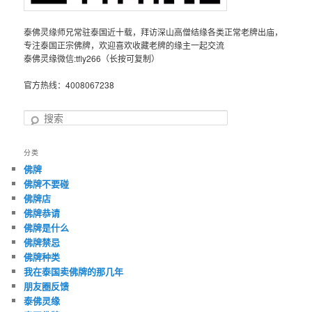
泰佛灵缘师兄常驻泰国近十载，拜访深山高僧结缘各类正常老牌出庙，
专注泰国正宗佛牌，欢迎喜欢收藏老牌的缘主一起交流
泰佛灵缘微信:tfly266（长按可复制）
官方热线：4008067238
搜
索
分类
佛牌
佛牌不要碰
佛牌店
佛牌恭请
佛牌是什么
佛牌禁忌
佛牌种类
我在泰国卖佛牌的那几年
朋友圈反馈
泰佛灵缘