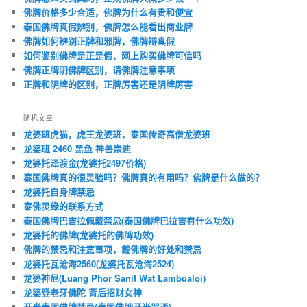
佛牌价格多少合适，佛牌为什么有贵和便宜
泰国佛牌真假辨别，佛牌怎么能看出商业牌
佛牌如何辨别正牌和邪牌，佛牌辩真假
如何鉴别佛牌是正是假，网上购买佛牌可信吗
佛牌正牌阴佛牌区别，请佛牌注意事项
正牌和阴牌的区别，正牌厉害还是阴牌厉害
随机文章
龙婆班虎猫，虎王龙婆班，泰国传奇高僧龙婆班
龙婆班 2460 黑鱼 神兽崇迪
龙婆托泽渡金(龙婆托2497价格)
泰国佛牌真的很灵验吗？佛牌真的有用吗？佛牌是什么做的？
龙婆托自身牌禁忌
泰佛灵缘的联系方式
泰国佛牌巴吉拉佩戴禁忌(泰国佛牌巴拉吉有什么功效)
龙婆托的佛牌(龙婆托的佛牌功效)
佛牌的禁忌和注意事项，戴佛牌的好处和禁忌
龙婆托瓦沧海2560(龙婆托瓦沧海2524)
龙婆神尼(Luang Phor Sanit Wat Lambualoi)
龙婆登老牙佛陀 背后招财女神
开光泰国佛牌禁忌(泰国佛牌开光咒语)