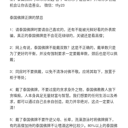
机会让你去造善业。 微信：tfly23
泰国佛牌正牌的禁忌
1：请泰国佛牌时要请自己喜欢的，还有不能被光鲜好看的外表欺
骗，真正的泰国佛牌是不会花花绿绿的，关键还是看高僧；
2：网上有说，泰国佛牌不能戴双数？这是不正确的，戴单数只是
为了更好的平衡，并没有强制要求一定要戴单数，颈后也是可以佩
戴；
3：同房时不要佩戴，以免不清净对佛不敬。应将其取下，放置于
柜子等处；
4：戴了泰国佛牌，不要过度的贪求身外之物，泰国佛教教人放下
贪嗔痴，人本身具足无量财富与智慧。我们想要的任何生活以及希
求，都可以通过自己去亲自创造，助力并非绝对，这点一定要认
清！
5：戴了泰国佛牌不要忤逆父母、长辈，洗澡游泳时将佛牌摘下，
有的高僧加持的泰国佛牌不让嗜酒这种比较少。80%以上的泰国佛