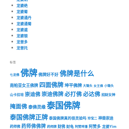
龙婆绝
龙婆蜀
龙婆通丹
龙婆通蜀
龙婆遮
龙婆银
龙普多
龙普托
标签
佛牌
佛牌是什么
佛牌好不好
七龙佛
四面佛牌
坤平佛牌
南帕亚女王佛牌
大锄头
女王佛
小锄头
必打佛
必达佛
崇迪佛牌
崇迪佛
山卡拉培
招财女神
泰国佛牌
掩面佛
泰佛灵缘
泰国佛牌正牌
神兽崇迪
泰国佛牌真的很灵验吗
珍宝二
药师佛佛牌
财佛
阿赞多
药师佛
财龟
龙婆Yim
药师牌
阿赞坤潘