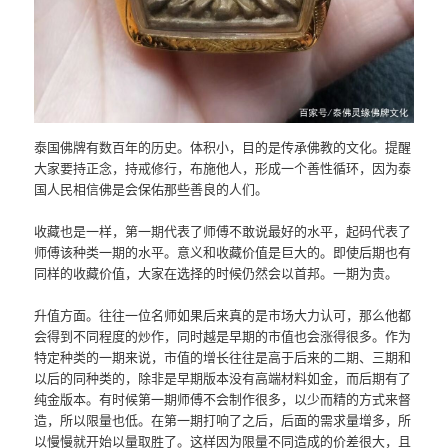
泰国佛牌有数百年的历史。体积小，目的是传承佛教的文化。提醒
大家要持正念，持戒修行，布施他人，形成一个善性循环，因为泰
国人民相信佛是会保佑那些善良的人们。
收藏也是一样，第一期代表了师傅不敢说最好的水平，起码代表了
师傅该种类一期的水平。意义和收藏价值是巨大的。即使后期也有
同样的收藏价值，大家在选择的时候仍然会以首邦。一期为贵。
升值方面。往往一位名师如果后来真的是市场大力认可，那么他都
会得到不同程度的炒作，同时越是早期的市值也会涨得很多。作为
特定种类的一期来说，市值的增长往往是高于后来的二期、三期和
以后的同种类的，除非是早期版本没有高端材料如金，而后期有了
纯金版本。有时候第一期师傅不会制作很多，以少而精的方式来督
造，所以限量也低。在第一期打响了之后，后面的需求量增多，所
以慢慢就开始以量取胜了。这样因为限量不同造成的价差很大，且