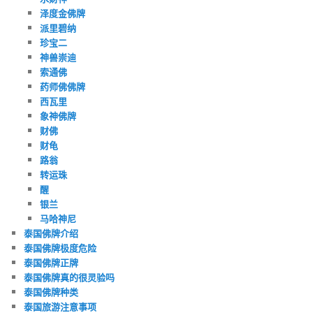
泽度金佛牌
派里碧纳
珍宝二
神兽崇迪
索通佛
药师佛佛牌
西瓦里
象神佛牌
财佛
财龟
路翁
转运珠
醒
银兰
马哈神尼
泰国佛牌介绍
泰国佛牌极度危险
泰国佛牌正牌
泰国佛牌真的很灵验吗
泰国佛牌种类
泰国旅游注意事项