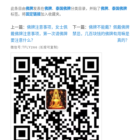
此条目由
佛牌
发表在
佛牌
、
泰国佛牌
分类目录，并贴了
佛牌
、
泰国佛牌
标签。将
固定链接
加入收藏夹。
上一篇：
佛牌注意事项，女士佩
下一篇：
佛牌不能戴？佩戴佛牌
戴佛牌注意事项，第一次请佛牌
禁忌，几百块钱的佛牌有用嘛是
要注意什么？
真的？
微信号:TFLY266 (长按可复制)