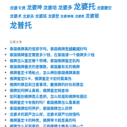
龙婆托
龙婆坤
龙婆多
龙婆培
龙婆卡贤
龙婆撒空
龙婆银
龙婆术
龙婆班
龙婆登
龙婆添
龙婆禅南
龙婆贵
龙普托
近期文章
泰国佛牌真的很邪乎吗，泰国佛牌是越戴越好吗
泰国佛牌鉴定需要多少钱，在泰国请一个佛牌多少钱
佛牌怎么鉴定哪个师傅，泰国佛牌鉴定机构
泰国佛牌最灵的是哪款，泰国最有名的佛牌
佛牌鉴定卡塔帕占，怎么辨别泰国佛牌真假
佛牌鉴定G卡，佛牌鉴定卡如何看真伪
佛牌的禁忌和注意事项，戴佛牌的好处和禁忌
佛牌如何辨认真假，佛牌鉴定网查询
如何鉴别佛牌是正是阴，怎么知道和佛牌有感应
佛牌鉴定卡有假的吗？泰国佛牌怎么看真假
泰国佛牌如何养护，泰国佛牌怎么供养
龙婆术的葫芦怎么样，龙婆术葫芦功效强吗
佛牌鉴定卡的种类，佛牌带卡就是真的吗
佛牌怎么买到真的，正规佛牌大概多少钱一个