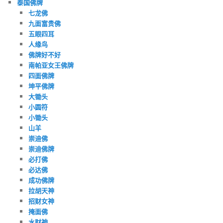
泰国佛牌
七龙佛
九面富贵佛
五眼四耳
人缘鸟
佛牌好不好
南帕亚女王佛牌
四面佛牌
坤平佛牌
大锄头
小圆符
小锄头
山羊
崇迪佛
崇迪佛牌
必打佛
必达佛
成功佛牌
拉胡天神
招财女神
掩面佛
水财神