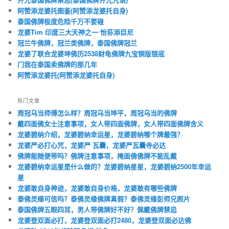
阿赞添龙婆托图鉴(阿赞添龙婆托自身)
泰国佛牌极度危险千万不要碰
龙婆Tim 印度三大天神之一 怡荪添目尼
冠兰牛佛牌，冠兰类佛牌，泰国佛牌冠兰
龙婆了联合龙婆坤佛历2538财龟佛牌九宝铜版银底
门我在泰国卖佛牌的那几年
阿赞添龙婆托(阿赞添龙婆托自身)
热门文章
周冠乌当师傅怎么样？周冠乌当坤平，周冠乌当的佛牌
戴四面佛女士注意事项，女人带四面佛牌，女人带四面佛牌含义
龙婆碧纳介绍，龙婆碧纳幸运星，龙婆碧纳哪个牌最强？
龙婆严必打心咒，龙婆严 瓦囊，龙婆严瓦囊寺必达
佛牌能随便带吗？佛牌注意事项，掩面佛佛牌不能乱戴
龙婆碧纳幸运星是什么做的？龙婆碧纳星星，龙婆碧纳2500年幸运
星
龙婆敢自身神迹，龙婆敢自身价格，龙婆敢有哪些佛牌
泰佛灵缘可信吗？泰佛灵缘佛牌真假？泰佛灵缘彭师兄照片
泰国佛牌五眼四耳，男人带佛牌好不好？佩戴佛牌禁忌
龙婆登双面必打，龙婆登双面必打2480，龙婆登双面必达佛