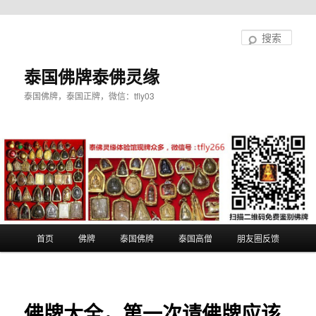
跳
至
搜
主
索
内
泰国佛牌泰佛灵缘
容
泰国佛牌，泰国正牌，微信：tfly03
区
域
主
首页
佛牌
泰国佛牌
泰国高僧
朋友圈反馈
页
佛牌大全，第一次请佛牌应该