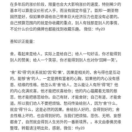
在多年后的涨价阶段，限量也会大大影响涨价的速度，特别稀少的
基本可以算是议价形式入手，而没有固定市值了。首邦/一期圣物
固然是好，但如果恭请给自己带来巨大经济压力也是没有必要的。
自己预算范围内的就是你收藏的重点，别人有钱那是别人的事情，
不论什么价位的佛牌也都能找到收藏乐趣。 微信：tfly23
善知识正能量：
舍，看起来是给人，实际上是给自己；给人一句好话，你才能得到
别人的赞美；给人一个笑容，你才能得到别人也对你“回眸一笑”。
“舍” 和“得”的关系就如“因”和“果”，因果是相关的，舍与得也是互动
的。能够“舍”的人，一定是拥有富者的心胸，如果他的内心没有感
恩、结缘的性格，他怎么肯“舍”给人，怎么能让人有所“得”呢？他
的内心充满欢喜，他才能把欢喜给你；他的内心蕴藏着无限的慈
悲，他才能把慈悲给你。自己有财，才能舍财；自己有道，才能舍
道。所以我们劝人不要把烦恼、愁闷传染给别人，因为“舍”什么，
就会“得”什么，这是必然的因果。舍给别人好的，会得到好的；舍
去性格上坏的，也会得到好的。当我们把烦恼、悲伤、无明、妄想
都舍了，自然就会得到人生另外的一番新境界。。本文由泰佛灵缘
整理，转载请注明出处，感谢，微信：tfly23