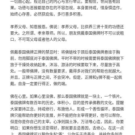
一切由心起，规范自己的内心与言行举止。要相信，世间皆有因
果。功德与恶报都是存在的不容忽视，本身要持戒，惜身惧造作，
始终心存善，必然获庇佑，多行善多积善。
孝养父母、知恩报恩。佛说：孝养父母，比供养三贤十圣的功德还
要大。之所谓，孝亲尊师。所以，朋友佩戴泰国佛牌时不可以说粗
口，不可骂父母或者他人的父母。
佩戴泰国佛牌正牌的禁忌时：将佛链栓于颈后泰国佛牌悬挂于胸
前，勿用脚底对于泰国佛牌。平时不带的时候需要将泰国佛牌脱下
放于干燥处收纳起来，沐浴、游泳的时候要取下来，尽量放于高
处。一般带佛牌，没有数量要求，戴得多对我们的帮助也就越大。
并且，正牌与正牌之间，不会突冲。但是，正牌和y牌不能一起佩
戴。自身一定要行得正，做的端。
佛在心里。如果心里没佛，那么泰国佛牌就是一块土，一个铁片。
泰国佛牌有数百年的历史。体积小，目的是传承佛教的文化。提醒
大家要持正念，持戒修行，布施他人，形成一个善性循环，泰国佛
牌只能帮助你更好的发展，并不能把你主宰得更好，他可以帮你，
但是你是你自己的主宰。心净则国土净，万法唯心造，因此，你要
明白：如果你想生活变得好，那就要去造善因，去修心。在这一点
上，泰国佛牌可以帮你生起“善”，让你乐于造善业，并给你多创造