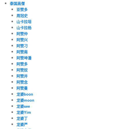
泰国高僧
亚赞多
周冠史
山卡拉培
山卡拉杨
阿赞仲
阿赞兴
阿赞刁
阿赞南
阿赞坤潘
阿赞多
阿赞奴
阿赞并
阿赞念
阿赞曼
龙婆boon
龙婆moon
龙婆see
龙婆Yim
龙婆丁
龙婆严