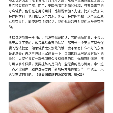
那么佛牌怎么可能闲置几个月几年之后，然后再拿来佩戴就无缘无
故它没有感应了呢。而且，泰国佛牌在制作的过程，只要是真正的
寺庙佛牌，他们在选用的用料，比如说会加入力泥，比如说会加入
特殊的材料，他们相信这些力泥，矿石，特殊的植物，这些东西原
本就有灵性，即使没有加持的话，我们佩戴起来对我们本身也有帮
助。
所以佛牌放置一段时间，你没有佩戴的话，它的磁场能量，不会无
缘无故就不见的，这是非常重要的认知，那另外一个更加不符合逻
辑的说法就是，如果佛牌太久没戴的话，会不会有什么不好的东西
会跑进去？再这里也给大家辟谣一下，泰国佛牌正牌是没有任何隐
患的，大家如果有一尊佛牌很久没有佩戴的话，你想哪时佩戴，随
时可以拿来佩戴。需要提防的是国内一些无良的黑心牌商，拿住这
一点来欺骗你，跟你说需要再重新加持才能佩戴等等一些说法，来
达到欺诈的目的。
（请泰国佛牌的添加微信：tfly23）