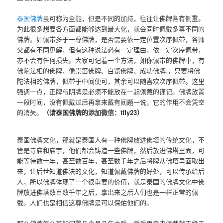
泰国佛牌
虽可称为全能，但是不同的加持，往往让佛牌各有侧重。
为此很多想要各方面都能够达到最大化，就会同时佩戴多尊不同的
佛牌。如佩带多于一尊佛牌，是否需要依一定位置次序佩带，各师
父都有不同见解，但有这种说法必有一定理由，依一定次序佩带，
亦不会有任何损失。大家可记着一个方法，如你佩带的佛牌中，有
佛陀法相的佛牌，像崇笛佛牌、白览佛牌、成功佛牌.，只要将佛
陀法相的佛牌，佩带于中间便可，其余可以随喜欢次序佩带。这里
强调一点，正牌与阴牌是必须不能放在一起佩戴的谨记。佛牌放置
一段时间，没有佩戴过后再拿来戴有间题一说，它的作用不会凭空
的消失。
（请泰国佛牌的添加微信：tfly23）
泰国佛牌文化，那就是泰国人有一种佛牌放进佛塔的传统文化，不
管是寺庙和庙宇，他们都会铸造一些佛牌，然后放进佛塔里面，可
能等待数十年，甚至数百年，甚至数千年之后将牌从佛塔里面取出
来，让后世知道佛法的文化，知道佩戴佛牌的好处，可以传承给后
人，所以佛牌体现了一个很重要的价值，就是泰国的佛牌文化中佛
牌放进佛塔数百数千年之后，拿出来之后人们也是一样正常的佩
戴。人们也是相信这尊佛牌是可以保佑他们的。