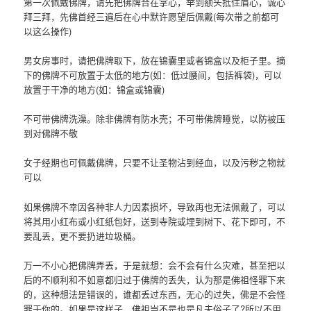
第一次佩戴佛牌，请先把佛牌合在掌心，举到额头抵住眉心，诚心
拜三拜，先佛首经三遍后在心中默许愿望后佩戴(每次带之前都可
以这么操作)
男女房事时，请把佛牌取下，放在锦囊里或者锦盒以及柜子里。摘
下的佛牌不可放置于太低的地方(如：低过腰间，包括裤袋)，可以
放置于干净的地方(如：锦盒或锦囊)
不可带佛牌洗澡。除非佛牌有防水壳；不可带佛牌睡觉，以防被压
到对佛牌不敬
女子经期也可佩戴佛牌，只要不让圣物沾到经血，以及污秽之物就
可以
如果佛牌不幸因各种非人力因素损坏，导致再也无法佩戴了，可以
将其用小红布或小红纸包好，送到寺院或埋到树下、花下即可，不
要乱丢，更不要扔进垃圾桶。
万一不小心把佛牌弄丢，于是就想：会不会有什么灾难，甚至把以
后的不顺利和不如意都归过于佛牌的丢失，认为那是佛祖怪罪下来
的，这种想法是错误的，谁都丢过东西，无心的过失，佛是不会怪
罪于你的。如果是这样子，佛祖岂不是也是凡夫俗子了?所以不用