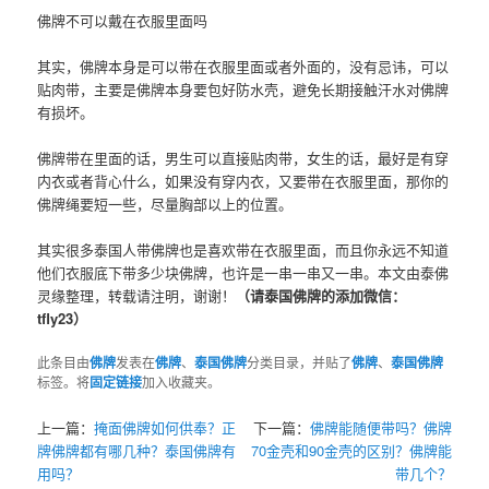
佛牌不可以戴在衣服里面吗
其实，佛牌本身是可以带在衣服里面或者外面的，没有忌讳，可以
贴肉带，主要是佛牌本身要包好防水壳，避免长期接触汗水对佛牌
有损坏。
佛牌带在里面的话，男生可以直接贴肉带，女生的话，最好是有穿
内衣或者背心什么，如果没有穿内衣，又要带在衣服里面，那你的
佛牌绳要短一些，尽量胸部以上的位置。
其实很多泰国人带佛牌也是喜欢带在衣服里面，而且你永远不知道
他们衣服底下带多少块佛牌，也许是一串一串又一串。本文由泰佛
灵缘整理，转载请注明，谢谢！
（请泰国佛牌的添加微信：
tfly23）
此条目由
佛牌
发表在
佛牌
、
泰国佛牌
分类目录，并贴了
佛牌
、
泰国佛牌
标签。将
固定链接
加入收藏夹。
上一篇：
掩面佛牌如何供奉？正
下一篇：
佛牌能随便带吗？佛牌
牌佛牌都有哪几种？泰国佛牌有
70金壳和90金壳的区别？佛牌能
用吗？
带几个？