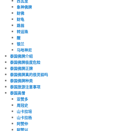
西瓦里
象神佛牌
财佛
财龟
路翁
转运珠
醒
银兰
马哈神尼
泰国佛牌介绍
泰国佛牌极度危险
泰国佛牌正牌
泰国佛牌真的很灵验吗
泰国佛牌种类
泰国旅游注意事项
泰国高僧
亚赞多
周冠史
山卡拉培
山卡拉杨
阿赞仲
阿赞兴