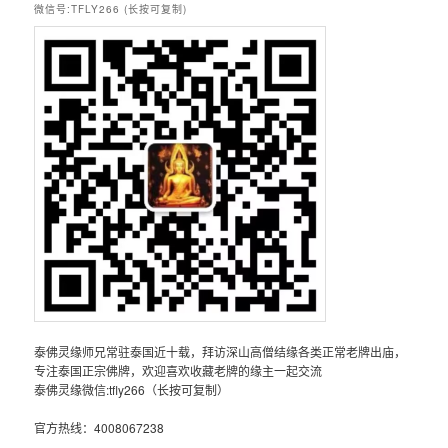
微信号:TFLY266 (长按可复制)
泰佛灵缘师兄常驻泰国近十载，拜访深山高僧结缘各类正常老牌出庙，
专注泰国正宗佛牌，欢迎喜欢收藏老牌的缘主一起交流
泰佛灵缘微信:tfly266（长按可复制）
官方热线：4008067238