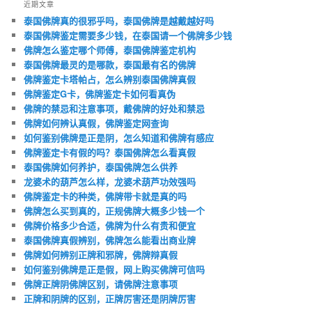
近期文章
泰国佛牌真的很邪乎吗，泰国佛牌是越戴越好吗
泰国佛牌鉴定需要多少钱，在泰国请一个佛牌多少钱
佛牌怎么鉴定哪个师傅，泰国佛牌鉴定机构
泰国佛牌最灵的是哪款，泰国最有名的佛牌
佛牌鉴定卡塔帕占，怎么辨别泰国佛牌真假
佛牌鉴定G卡，佛牌鉴定卡如何看真伪
佛牌的禁忌和注意事项，戴佛牌的好处和禁忌
佛牌如何辨认真假，佛牌鉴定网查询
如何鉴别佛牌是正是阴，怎么知道和佛牌有感应
佛牌鉴定卡有假的吗？泰国佛牌怎么看真假
泰国佛牌如何养护，泰国佛牌怎么供养
龙婆术的葫芦怎么样，龙婆术葫芦功效强吗
佛牌鉴定卡的种类，佛牌带卡就是真的吗
佛牌怎么买到真的，正规佛牌大概多少钱一个
佛牌价格多少合适，佛牌为什么有贵和便宜
泰国佛牌真假辨别，佛牌怎么能看出商业牌
佛牌如何辨别正牌和邪牌，佛牌辩真假
如何鉴别佛牌是正是假，网上购买佛牌可信吗
佛牌正牌阴佛牌区别，请佛牌注意事项
正牌和阴牌的区别，正牌厉害还是阴牌厉害