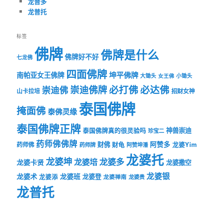
龙普多
龙普托
标签
佛牌
佛牌是什么
佛牌好不好
七龙佛
四面佛牌
坤平佛牌
南帕亚女王佛牌
大锄头
女王佛
小锄头
必打佛
必达佛
崇迪佛牌
崇迪佛
山卡拉培
招财女神
泰国佛牌
掩面佛
泰佛灵缘
泰国佛牌正牌
神兽崇迪
泰国佛牌真的很灵验吗
珍宝二
药师佛佛牌
财佛
阿赞多
药师佛
财龟
龙婆Yim
药师牌
阿赞坤潘
龙婆托
龙婆坤
龙婆多
龙婆培
龙婆卡贤
龙婆撒空
龙婆银
龙婆术
龙婆班
龙婆登
龙婆添
龙婆禅南
龙婆贵
龙普托