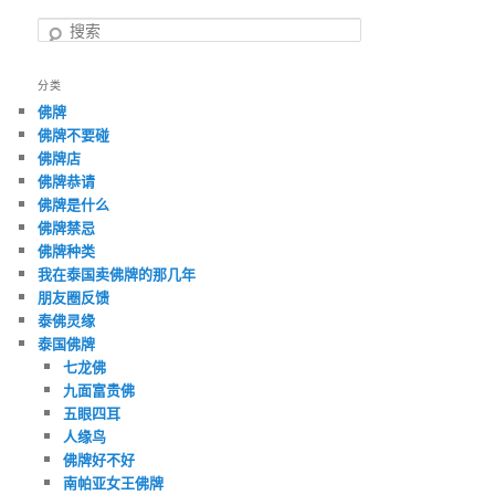
搜
索
分类
佛牌
佛牌不要碰
佛牌店
佛牌恭请
佛牌是什么
佛牌禁忌
佛牌种类
我在泰国卖佛牌的那几年
朋友圈反馈
泰佛灵缘
泰国佛牌
七龙佛
九面富贵佛
五眼四耳
人缘鸟
佛牌好不好
南帕亚女王佛牌