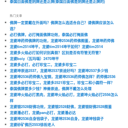
泰国白面佛是阴牌还是正牌(泰国白面佛是阴牌还是正牌的)
热门文章
佛牌一定要戴在外面吗？佛牌怎么选适合自己？请佛牌应该怎么
选？
必打佛牌，必打掩面佛牌功效，泰国必打掩面佛
龙婆坤药师佛牌的功效，龙婆坤2536药师佛图鉴，龙婆坤药师佛
龙婆tim2514坤平，龙婆tim2514坤平如何？龙婆tim2514
龙婆多火焰必打如何识别真假？区别是否有符管无符管？
龙婆boiy（瓦玛瑙）2470坤平
龙婆多必打，必打珍宝二，龙婆多珍宝二
龙婆坤崇迪2537，龙婆坤2537崇迪好吗？龙婆坤2537多少钱
龙婆坤2536药师佛九宝铜，龙婆坤2536药师佛怎样？药师佛2536
龙婆多必打珍宝二，龙婆多2521珍宝二，珍宝二和小圆符一样？
泰国佛牌要多少钱？神兽崇迪，佛牌不戴怎么处理
龙婆坤火焰必打黑肉，龙婆坤火焰必打，龙婆坤火焰必打2556怎么
样
龙婆银2528财佛功效，龙婆银2528财佛，龙婆银财佛2528图鉴
龙婆潘必打，龙婆pan必打，龙婆潘必达
龙婆坤2536自身钱袋子，龙婆坤2536自身，龙婆坤钱袋子
龙婆砂矿佛历2553徐祝老人