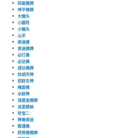
四面佛牌
坤平佛牌
大锄头
小圆符
小锄头
山羊
崇迪佛
崇迪佛牌
必打佛
必达佛
成功佛牌
拉胡天神
招财女神
掩面佛
水财神
泽度金佛牌
派里碧纳
珍宝二
神兽崇迪
索通佛
药师佛佛牌