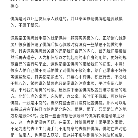
担心
佛牌是可以让朋友及家人触碰的，并且泰国恭请佛牌也是要触摸
的，不属于禁忌。
佩戴泰国佛牌最重要的就是保持一颗感恩善良的心，正所谓心诚则
灵！很多善信请了佛牌后担心佩戴时有没有一些禁忌不能做的事
情，其实佩戴佛牌最关键的还是我们自己的内心，首先我们要相信
然后再去遵守，因为相信所以才能起到约束自身的用处，更好的规
范自己的言行与举止，这也是泰国佛牌的带给我们的初衷、本意！
很多人怕自己做不到或怕做了对佛牌不敬的事，给自己带来不好等
等这些想法，其实都是多虑的，只要心中有佛，积德行善，不必过
于担心的，勉强说的禁忌也只是常说的注意事项，平时多留心便
可。平时我们睡觉的时候，建议摘下泰国佛牌放置到洁净稍高的地
方。比如洁净的桌面，床头柜，办公桌。长时间不佩戴，可以放在
佛龛，一般是木制的。当然有些善信并没有配置佛龛，那么可以用
布袋或者盒子装好收纳也是允许的。柜桶、柜子、只要是洁净的地
方都是很OK的。还有一些善信想把佩戴过的佛牌转赠送给亲朋好
友，这一点也是没有问题。在泰国，转赠佛牌是非常平常的事情，
不足为虑的去卫生间洗手间不用刻意的去摘掉佛牌，佛陀在世时也
是一位常人，也需要去厕所，但这并不影响到佛陀的纯洁和威望，