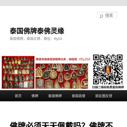
跳
至
搜
主
索
内
泰国佛牌泰佛灵缘
容
泰国佛牌，泰国正牌，微信：tfly03
区
域
主
首页
佛牌
泰国佛牌
泰国高僧
朋友圈反馈
页
佛牌必须天天佩戴吗？佛牌不