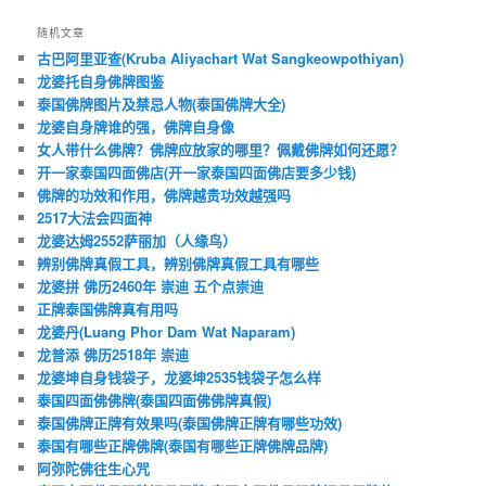
随机文章
古巴阿里亚查(Kruba Aliyachart Wat Sangkeowpothiyan)
龙婆托自身佛牌图鉴
泰国佛牌图片及禁忌人物(泰国佛牌大全)
龙婆自身牌谁的强，佛牌自身像
女人带什么佛牌？佛牌应放家的哪里？佩戴佛牌如何还愿？
开一家泰国四面佛店(开一家泰国四面佛店要多少钱)
佛牌的功效和作用，佛牌越贵功效越强吗
2517大法会四面神
龙婆达姆2552萨丽加（人缘鸟）
辨别佛牌真假工具，辨别佛牌真假工具有哪些
龙婆拼 佛历2460年 崇迪 五个点崇迪
正牌泰国佛牌真有用吗
龙婆丹(Luang Phor Dam Wat Naparam)
龙普添 佛历2518年 崇迪
龙婆坤自身钱袋子，龙婆坤2535钱袋子怎么样
泰国四面佛佛牌(泰国四面佛佛牌真假)
泰国佛牌正牌有效果吗(泰国佛牌正牌有哪些功效)
泰国有哪些正牌佛牌(泰国有哪些正牌佛牌品牌)
阿弥陀佛往生心咒