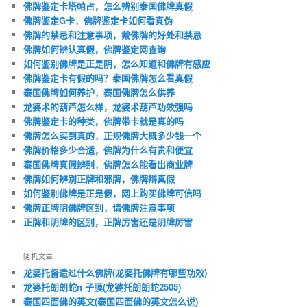
佛牌鉴定卡塔帕占，怎么辨别泰国佛牌真假
佛牌鉴定G卡，佛牌鉴定卡如何看真伪
佛牌的禁忌和注意事项，戴佛牌的好处和禁忌
佛牌如何辨认真假，佛牌鉴定网查询
如何鉴别佛牌是正是阴，怎么知道和佛牌有感应
佛牌鉴定卡有假的吗？泰国佛牌怎么看真假
泰国佛牌如何养护，泰国佛牌怎么供养
龙婆术的葫芦怎么样，龙婆术葫芦功效强吗
佛牌鉴定卡的种类，佛牌带卡就是真的吗
佛牌怎么买到真的，正规佛牌大概多少钱一个
佛牌价格多少合适，佛牌为什么有贵和便宜
泰国佛牌真假辨别，佛牌怎么能看出商业牌
佛牌如何辨别正牌和邪牌，佛牌辩真假
如何鉴别佛牌是正是假，网上购买佛牌可信吗
佛牌正牌阴佛牌区别，请佛牌注意事项
正牌和阴牌的区别，正牌厉害还是阴牌厉害
随机文章
龙婆托督造过什么佛牌(龙婆托佛牌有哪些功效)
龙婆托朗朗蛇n 子膜(龙婆托朗朗蛇2505)
泰国四面佛的英文(泰国四面佛的英文怎么说)