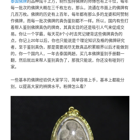
泰国佛牌
的品种成千上万，制作加持佛牌的师傅也有上千位，每年
每一批次的佛牌大概在三千枚左右，那么，流通在市面上的佛牌有
几百万枚。佛牌的历史有上百年，每年都有那么多的龙婆和阿赞制
作佛牌，而每一批次佛牌的真伪鉴别都不一样。所以，国内有些打
着帮人鉴别佛牌真伪的牌商，其真实目的还是吸引人气来促成交
易。你让一个学霸，每天花8个小时去死记硬背这些佛牌真伪的
点，你记上20年以后，你也只能说是个理论知识及格的佛牌研究
者，至于鉴别真伪，那是需要阅尽无数真品积累眼界以后才能做到
的，你一个国内人，一年去泰国两趟，买几本佛牌鉴别手册翻一
翻，然后就出来帮人鉴别真伪了，那我只能说，你还没有碰到行
家。
一些基本的佛牌经验供大家学习，简单容易上手，基本上都能分
别，以提高大家的辨牌水平。粉牌怎么看？