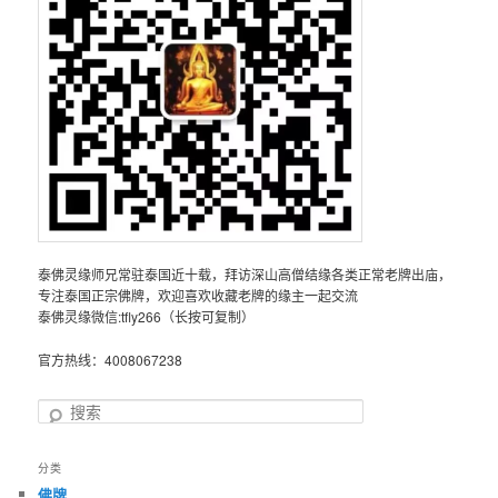
泰佛灵缘师兄常驻泰国近十载，拜访深山高僧结缘各类正常老牌出庙，
专注泰国正宗佛牌，欢迎喜欢收藏老牌的缘主一起交流
泰佛灵缘微信:tfly266（长按可复制）
官方热线：4008067238
搜
索
分类
佛牌