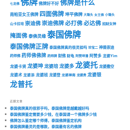
佛牌
佛牌是什么
佛牌好不好
七龙佛
四面佛牌
坤平佛牌
南帕亚女王佛牌
大锄头
女王佛
小锄头
必打佛
必达佛
崇迪佛牌
崇迪佛
山卡拉培
招财女神
泰国佛牌
掩面佛
泰佛灵缘
泰国佛牌正牌
神兽崇迪
泰国佛牌真的很灵验吗
珍宝二
药师佛佛牌
财佛
阿赞多
药师佛
财龟
龙婆Yim
药师牌
阿赞坤潘
龙婆托
龙婆坤
龙婆多
龙婆培
龙婆卡贤
龙婆撒空
龙婆银
龙婆术
龙婆班
龙婆登
龙婆添
龙婆禅南
龙婆贵
龙普托
近期文章
泰国佛牌真的很邪乎吗，泰国佛牌是越戴越好吗
泰国佛牌鉴定需要多少钱，在泰国请一个佛牌多少钱
佛牌怎么鉴定哪个师傅，泰国佛牌鉴定机构
泰国佛牌最灵的是哪款，泰国最有名的佛牌