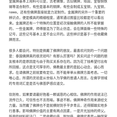
金属牌基本上用料可以是，古老佛像，古旧佛牌，塔固，金银铜铁
锡等混合制作，有些是基本的铜牌，有些会制成五宝铜，九宝铜，
nawa，还有些佛牌直接就是力泥制作。金属牌的另外一个重要的
辨识点，便是模具的精细程度，通常通过图鉴比较都是可以看出
来。金属牌还有一个特殊的位置是初次接触佛牌的人所不能掌握
的，一些金属牌，师傅督造为了防止仿造，会在牌面做一些特殊的
记号，这些记号基本上是不会公开的。这些辨识是基于一些收藏佛
牌而言。
很多人都会问，特别是佩戴了佛牌的朋友，最喜欢问到的一个问题
是：泰国佛牌真的很灵验吗？有那么厉害吗？其实问这个问题的朋
友根本的是原因是与由于购买关系存在的。因为花了钱希望付出有
所回报，这点是无可厚非的，佛教最主要的是起心动念，诚心而
求。在请佛牌之前就要有定位。而不能单单从佛牌方面考虑。一切
唯心造，所谓的灵验是从世俗人为学佛的普通人而言。在佛学领域
的专用词汇是是否与佛菩萨感应道交。
信则有，如果要请最好抱着一颗诚恳的心相信。佛牌的作用说法已
流传已久，可信性也不言而喻。事迹不断。佛牌神奇作用来源经文
力量。当然戴了佛牌也不是就横财到手平步青云，还得脚踏实地多
行善事。影响佛牌价值的主要有两点因素，一是开光加持的师父。
所用的材料和法门，二是收藏价值，附加值。佛牌代表是一种国家