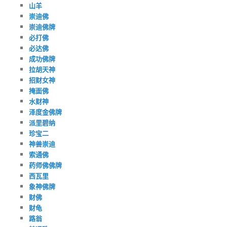
山羊
崇迪佛
崇迪佛牌
必打佛
必达佛
成功佛牌
拉胡天神
招财女神
掩面佛
水财神
泽度金佛牌
派里碧纳
珍宝二
神兽崇迪
索通佛
药师佛佛牌
西瓦里
象神佛牌
财佛
财龟
路翁