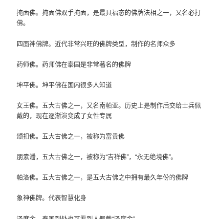
掩面佛。掩面佛双手掩面，是最具福态的佛牌法相之一，又名必打
佛。
四面神佛牌。近代非常兴旺的佛牌类型，制作的名师众多
药师佛。药师佛在泰国是非常著名的佛牌
坤平佛。坤平佛在国内很多人知道
女王佛。五大古佛之一，又名南帕亚。历史上是制作后交给士兵佩
戴的，现在逐渐演变成了女性专属
颂扣佛。五大古佛之一，被称为富贵佛
朋素潘，五大古佛之一，被称为“吉祥佛”，“永无绝境佛”。
帕洛佛。五大古佛之一，是五大古佛之中拥有最久年份的佛牌
象神佛牌。代表智慧化身
泽度金。泰国到处也可看到人佩戴“泽度金”