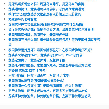
周冠乌当师傅怎么样？周冠乌当坤平，周冠乌当的佛牌
龙婆通蜀简介，龙婆通蜀坐禅佛祖，必打高僧龙婆通蜀
教你怎么分辨龙婆多火焰必达有双符管还是无符管的
文殊菩萨的七种智慧
泰国佛牌巴吉拉佩戴禁忌(泰国佛牌巴拉吉有什么功效)
泽度金佛牌多少钱？泽度金供奉方法，泽度金佛牌的注意事项
泰国哪里请佛牌，佛牌好处，泰国老虎佛牌
泰国佛牌三挂怎么配？带佛牌头晕是好是坏？假的泰国佛牌有灵气
吗
泰国佛牌是好是坏？泰国佛牌哪里好？在泰国请佛牌好不好？
龙婆多火焰必打2522，龙婆多必打2522，2522必打佛
龙婆宏醒狮子，龙婆宏师傅，冠兰狮子醒
龙婆班四尾鸡图鉴，龙婆班四尾鸡，龙婆班神兽崇迪鸡功效
龙婆银 佛历2512年 十方佛
阿赞刁师傅，阿赞刁四面神，阿赞刁 九宝铜
泰国佛牌依霸禁忌(泰国佛牌依霸是什么)
泰国佛牌什么是商业牌？泰国佛牌知识，怎么供佛牌？
阿赞多佛牌，阿赞多崇迪价格，阿赞多瓦杰猜优崇迪功效
龙婆班神兽崇迪鱼，神兽崇迪鱼价格，龙婆班神兽崇迪功效