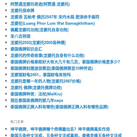
阿赞通龙婆托奇迹(阿赞通 龙婆托)
龙婆托保命牌
龙婆添 瓦帕考 佛历2547年 宋丹木捣 肥添亲手画符
龙婆伦(Luang Phor Lum Wat Samagkhitham)
佩戴龙婆托功效(龙婆托自身功效)
圣八吉祥颂
龙婆托2552(龙婆托2505各种模)
泰国佛牌知识总汇
龙婆托的传奇故事(龙婆托自身有什么功效)
泰国佛牌价格差距好大有大几千有几百，泰国佛牌价格是多少？
泰国佛牌封建迷信禁忌(泰国佛牌禁忌10种传说)
龙婆银财龟2451，泰国财龟有效吗
龙婆托是哪一年的人物(龙婆托2497价格)
龙婆托 佛牌(龙婆托佛牌功效)
泰国佛牌种类：法杖(MaiKru)
我在泰国卖佛牌的那几年naya
泰国佛牌正牌入料有哪些(泰国佛牌正牌入料有哪些品牌)
热门文章
坤平佛牌，坤平佛牌哪个师傅最出名？坤平佛牌真实作用
泰国五条经文法戒，五条经文法戒真相，泰佛灵缘五条经文法戒