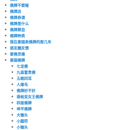
佛牌不要碰
佛牌店
佛牌恭请
佛牌是什么
佛牌禁忌
佛牌种类
我在泰国卖佛牌的那几年
朋友圈反馈
泰佛灵缘
泰国佛牌
七龙佛
九面富贵佛
五眼四耳
人缘鸟
佛牌好不好
南帕亚女王佛牌
四面佛牌
坤平佛牌
大锄头
小圆符
小锄头