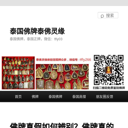
跳
至
搜
主
索
内
泰国佛牌泰佛灵缘
容
泰国佛牌，泰国正牌，微信：tfly03
区
域
主
首页
佛牌
泰国佛牌
泰国高僧
朋友圈反馈
页
佛牌真假如何辨别？佛牌真的