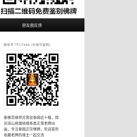
朋友圈反馈
微信号:TFLY266 (长按可复制)
泰佛灵缘师兄常驻泰国近十载，拜
访深山高僧结缘各类正常老牌出
庙，专注泰国正宗佛牌，欢迎喜欢
收藏老牌的缘主一起交流