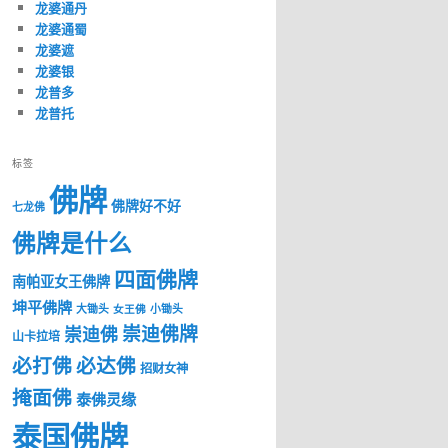
龙婆通丹
龙婆通蜀
龙婆遮
龙婆银
龙普多
龙普托
标签
佛牌
佛牌好不好
七龙佛
佛牌是什么
四面佛牌
南帕亚女王佛牌
坤平佛牌
大锄头
女王佛
小锄头
崇迪佛牌
崇迪佛
山卡拉培
必打佛
必达佛
招财女神
掩面佛
泰佛灵缘
泰国佛牌