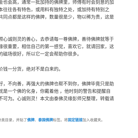
金也会高，通常一批加持的佛牌里，师傅有时会刻意的加
本往往各有特色，或用料有独特之处，或加持有特别之
共同点都是这样的佛牌，数量很是少，物以稀为贵，这是
颗心诚则灵的善心，去恭请每一尊佛牌，善待佛牌就等于
缘很重要，相信自己的第一感觉，喜欢它，就请回家，这
的磁场很好，所以它一定会帮助你很多。
价钱一分货，绝对不是白来的。
好，不向善，再强大的佛牌也帮不到你，佛牌毕竟只是助
就是一个佛的化身，你戴着他 ，他时刻的警告和提醒自
不可为。心诚则灵！本文由泰佛灵缘彭师兄整理，转载请
分类目录，并贴了
佛牌
、
泰国佛牌
标签。将
固定链接
加入收藏夹。