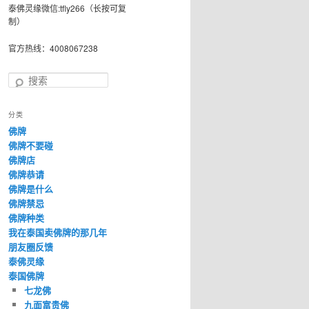
泰佛灵缘微信:tfly266（长按可复
制）
官方热线：4008067238
搜
索
分类
佛牌
佛牌不要碰
佛牌店
佛牌恭请
佛牌是什么
佛牌禁忌
佛牌种类
我在泰国卖佛牌的那几年
朋友圈反馈
泰佛灵缘
泰国佛牌
七龙佛
九面富贵佛