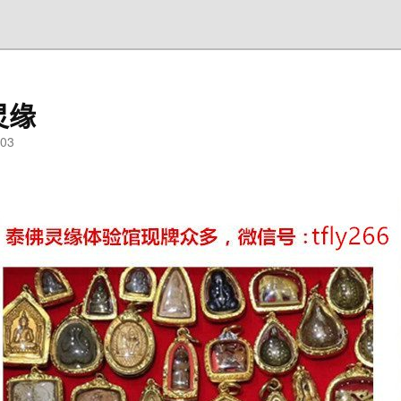
灵缘
03