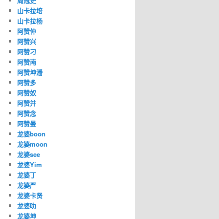
周冠史
山卡拉培
山卡拉杨
阿赞仲
阿赞兴
阿赞刁
阿赞南
阿赞坤潘
阿赞多
阿赞奴
阿赞并
阿赞念
阿赞曼
龙婆boon
龙婆moon
龙婆see
龙婆Yim
龙婆丁
龙婆严
龙婆卡贤
龙婆叻
龙婆坤