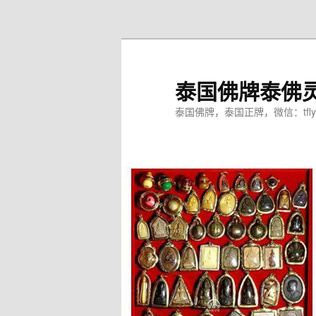
跳
至
主
内
泰国佛牌泰佛
容
区
泰国佛牌，泰国正牌，微信：tfly
域