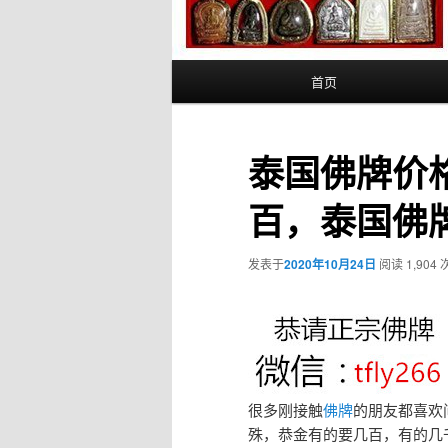
主
首页
页
泰国佛牌价
百，泰国佛
发表于
2020年10月24日
阅读 1,904 
很多刚接触
佛牌
的朋友都喜欢
殊，恭金有的要几百，有的几