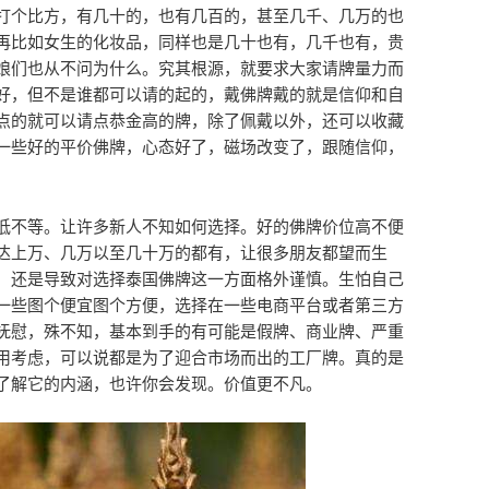
打个比方，有几十的，也有几百的，甚至几千、几万的也
再比如女生的化妆品，同样也是几十也有，几千也有，贵
娘们也从不问为什么。究其根源，就要求大家请牌量力而
好，但不是谁都可以请的起的，戴佛牌戴的就是信仰和自
点的就可以请点恭金高的牌，除了佩戴以外，还可以收藏
一些好的平价佛牌，心态好了，磁场改变了，跟随信仰，
低不等。让许多新人不知如何选择。好的佛牌价位高不便
达上万、几万以至几十万的都有，让很多朋友都望而生
，还是导致对选择泰国佛牌这一方面格外谨慎。生怕自己
一些图个便宜图个方便，选择在一些电商平台或者第三方
抚慰，殊不知，基本到手的有可能是假牌、商业牌、严重
用考虑，可以说都是为了迎合市场而出的工厂牌。真的是
了解它的内涵，也许你会发现。价值更不凡。