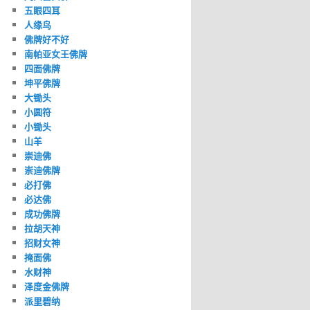
五眼四耳
人缘鸟
佛牌好不好
南帕亚女王佛牌
四面佛牌
坤平佛牌
大锄头
小圆符
小锄头
山羊
崇迪佛
崇迪佛牌
必打佛
必达佛
成功佛牌
拉胡天神
招财女神
掩面佛
水财神
泽度金佛牌
派里碧纳