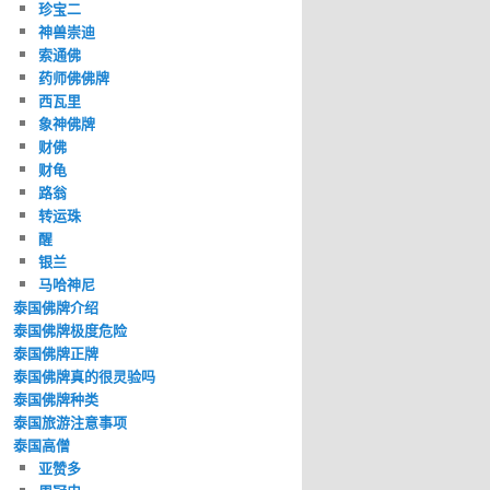
珍宝二
神兽崇迪
索通佛
药师佛佛牌
西瓦里
象神佛牌
财佛
财龟
路翁
转运珠
醒
银兰
马哈神尼
泰国佛牌介绍
泰国佛牌极度危险
泰国佛牌正牌
泰国佛牌真的很灵验吗
泰国佛牌种类
泰国旅游注意事项
泰国高僧
亚赞多