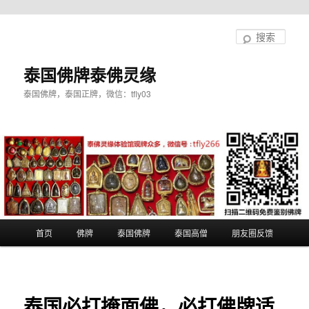
跳
至
搜
主
索
内
泰国佛牌泰佛灵缘
容
泰国佛牌，泰国正牌，微信：tfly03
区
域
主
首页
佛牌
泰国佛牌
泰国高僧
朋友圈反馈
页
泰国必打掩面佛，必打佛牌适