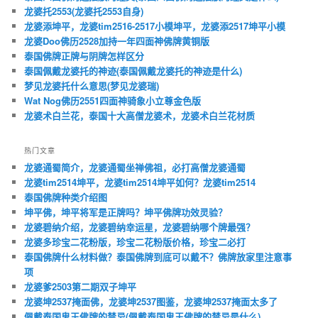
龙婆托2553(龙婆托2553自身)
龙婆添坤平，龙婆tim2516-2517小模坤平，龙婆添2517坤平小模
龙婆Doo佛历2528加持一年四面神佛牌黄铜版
泰国佛牌正牌与阴牌怎样区分
泰国佩戴龙婆托的神迹(泰国佩戴龙婆托的神迹是什么)
梦见龙婆托什么意思(梦见龙婆瑞)
Wat Nog佛历2551四面神骑象小立尊金色版
龙婆术白兰花，泰国十大高僧龙婆术，龙婆术白兰花材质
热门文章
龙婆通蜀简介，龙婆通蜀坐禅佛祖，必打高僧龙婆通蜀
龙婆tim2514坤平，龙婆tim2514坤平如何？龙婆tim2514
泰国佛牌种类介绍图
坤平佛，坤平将军是正牌吗？坤平佛牌功效灵验？
龙婆碧纳介绍，龙婆碧纳幸运星，龙婆碧纳哪个牌最强？
龙婆多珍宝二花粉版，珍宝二花粉版价格，珍宝二必打
泰国佛牌什么材料做？泰国佛牌到底可以戴不？佛牌放家里注意事
项
龙婆爹2503第二期双子坤平
龙婆坤2537掩面佛，龙婆坤2537图鉴，龙婆坤2537掩面太多了
佩戴泰国鬼王佛牌的禁忌(佩戴泰国鬼王佛牌的禁忌是什么)