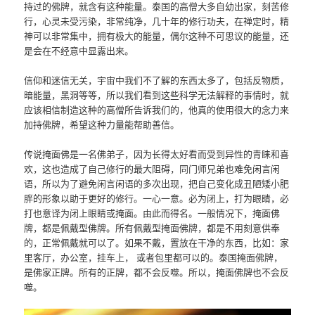
持过的佛牌，就含有这种能量。泰国的高僧大多自幼出家，刻苦修
行，心灵未受污染，非常纯净，几十年的修行功夫，在禅定时，精
神可以非常集中，拥有极大的能量，偶尔这种不可思议的能量，还
是会在不经意中显露出来。
信仰和迷信无关，宇宙中我们不了解的东西太多了，包括反物质，
暗能量，黑洞等等，所以我们看到这些科学无法解释的事情时，就
应该相信制造这种的高僧所告诉我们的，他真的使用很大的念力来
加持佛牌，希望这种力量能帮助善信。
传说掩面佛是一名佛弟子，因为长得太好看而受到异性的青睐和喜
欢，这也造成了自己修行的最大阻碍，同门师兄弟也难免闲言闲
语，所以为了避免闲言闲语的多次出现，把自己变化成丑陋矮小肥
胖的形象以助于更好的修行。一心一意。必为闭上，打为眼睛，必
打也意译为闭上眼睛或掩面。由此而得名。一般情况下，掩面佛
牌，都是佩戴型佛牌。所有佩戴型掩面佛牌，都是不用刻意供奉
的，正常佩戴就可以了。如果不戴，置放在干净的东西，比如：家
里客厅，办公室，挂车上， 或者包里都可以的。泰国掩面佛牌，
是佛家正牌。所有的正牌，都不会反噬。所以，掩面佛牌也不会反
噬。