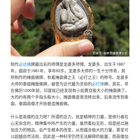
制作
必达佛
牌最出名的师傅是龙婆多师傅，龙婆多，出生于1887
年，圆寂于1981年，享年93岁。龙婆多大师的一生十分传奇，其
所制作的掩面佛牌，有着掩面佛之王（必打之王）的称号。龙婆多
大师的泰国掩面佛牌，被誉为近代最为灵验的
必打佛
牌。其实，早
在佛历1200年前，印度就已经发现有小如黄豆般大小的掩面佛了。
大的约有两个手指头般大小，掩面佛逐渐流转出来，后来流传到泰
国，泰国高僧才开始督造掩面佛。
什么是高僧的念力呢？所谓的念力，就是精神的力量，是修行者在
心无杂念时，精神集中所产生的力量，虽然看似无形，但是经过施
加念力的物品，会产生根本的改变，从而蕴含极大的力量，甚至可
以超越自然法则，因此是一种科学仍然无法解释的能量，而高僧加