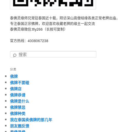
泰佛灵缘师兄常驻泰国近十载，拜访深山高僧结缘各类正常老牌出庙，
专注泰国正宗佛牌，欢迎喜欢收藏老牌的缘主一起交流
泰佛灵缘微信:tfly266（长按可复制）
官方热线：4008067238
搜
索
分类
佛牌
佛牌不要碰
佛牌店
佛牌恭请
佛牌是什么
佛牌禁忌
佛牌种类
我在泰国卖佛牌的那几年
朋友圈反馈
泰佛灵缘