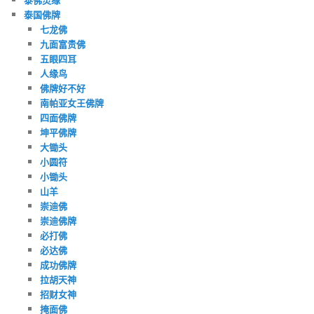
泰国佛牌
七龙佛
九面富贵佛
五眼四耳
人缘鸟
佛牌好不好
南帕亚女王佛牌
四面佛牌
坤平佛牌
大锄头
小圆符
小锄头
山羊
崇迪佛
崇迪佛牌
必打佛
必达佛
成功佛牌
拉胡天神
招财女神
掩面佛