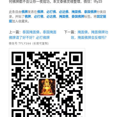
何佛牌都不会让你一夜成功，本文泰佛灵缘整理，微信：tfly23
此条目由
佛牌
发表在
佛牌
、
必打佛
、
必达佛
、
掩面佛
、
泰国佛牌
分类目
录，并贴了
佛牌
、
必打佛
、
必达佛
、
掩面佛
、
泰国佛牌
标签。将
固定链
接
加入收藏夹。
上一篇：
泰国掩面佛，泰国掩面
下一篇：
掩面佛，掩面佛牌功
佛牌请了好不好？必打佛牌
效，掩面佛牌会反噬吗？
微信号:TFLY266 (长按可复制)