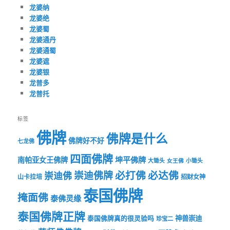
龙婆纳
龙婆绝
龙婆蜀
龙婆通丹
龙婆通蜀
龙婆遮
龙婆银
龙普多
龙普托
标签
佛牌
佛牌是什么
佛牌好不好
七龙佛
四面佛牌
坤平佛牌
南帕亚女王佛牌
大锄头
女王佛
小锄头
必打佛
必达佛
崇迪佛牌
崇迪佛
山卡拉培
招财女神
泰国佛牌
掩面佛
泰佛灵缘
泰国佛牌正牌
神兽崇迪
泰国佛牌真的很灵验吗
珍宝二