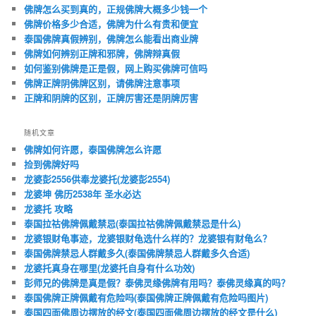
佛牌怎么买到真的，正规佛牌大概多少钱一个
佛牌价格多少合适，佛牌为什么有贵和便宜
泰国佛牌真假辨别，佛牌怎么能看出商业牌
佛牌如何辨别正牌和邪牌，佛牌辩真假
如何鉴别佛牌是正是假，网上购买佛牌可信吗
佛牌正牌阴佛牌区别，请佛牌注意事项
正牌和阴牌的区别，正牌厉害还是阴牌厉害
随机文章
佛牌如何许愿，泰国佛牌怎么许愿
捡到佛牌好吗
龙婆彭2556供奉龙婆托(龙婆彭2554)
龙婆坤 佛历2538年 圣水必达
龙婆托 攻略
泰国拉祜佛牌佩戴禁忌(泰国拉祜佛牌佩戴禁忌是什么)
龙婆银财龟事迹，龙婆银财龟选什么样的？龙婆银有财龟么？
泰国佛牌禁忌人群戴多久(泰国佛牌禁忌人群戴多久合适)
龙婆托真身在哪里(龙婆托自身有什么功效)
彭师兄的佛牌是真是假？泰佛灵缘佛牌有用吗？泰佛灵缘真的吗？
泰国佛牌正牌佩戴有危险吗(泰国佛牌正牌佩戴有危险吗图片)
泰国四面佛周边摆放的经文(泰国四面佛周边摆放的经文是什么)