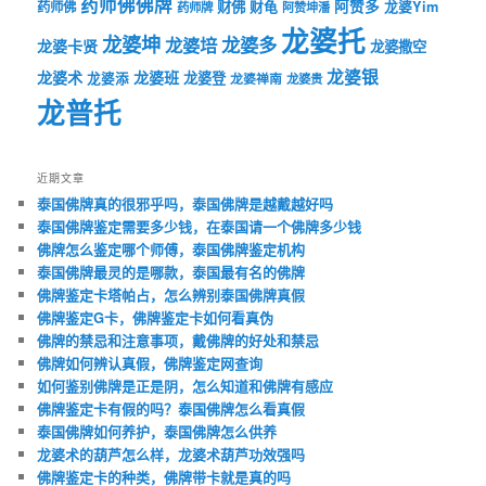
药师佛佛牌
财佛
阿赞多
药师佛
财龟
龙婆Yim
药师牌
阿赞坤潘
龙婆托
龙婆坤
龙婆多
龙婆培
龙婆卡贤
龙婆撒空
龙婆银
龙婆术
龙婆班
龙婆登
龙婆添
龙婆禅南
龙婆贵
龙普托
近期文章
泰国佛牌真的很邪乎吗，泰国佛牌是越戴越好吗
泰国佛牌鉴定需要多少钱，在泰国请一个佛牌多少钱
佛牌怎么鉴定哪个师傅，泰国佛牌鉴定机构
泰国佛牌最灵的是哪款，泰国最有名的佛牌
佛牌鉴定卡塔帕占，怎么辨别泰国佛牌真假
佛牌鉴定G卡，佛牌鉴定卡如何看真伪
佛牌的禁忌和注意事项，戴佛牌的好处和禁忌
佛牌如何辨认真假，佛牌鉴定网查询
如何鉴别佛牌是正是阴，怎么知道和佛牌有感应
佛牌鉴定卡有假的吗？泰国佛牌怎么看真假
泰国佛牌如何养护，泰国佛牌怎么供养
龙婆术的葫芦怎么样，龙婆术葫芦功效强吗
佛牌鉴定卡的种类，佛牌带卡就是真的吗