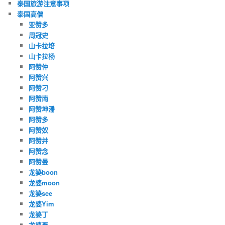
泰国旅游注意事项
泰国高僧
亚赞多
周冠史
山卡拉培
山卡拉杨
阿赞仲
阿赞兴
阿赞刁
阿赞南
阿赞坤潘
阿赞多
阿赞奴
阿赞并
阿赞念
阿赞曼
龙婆boon
龙婆moon
龙婆see
龙婆Yim
龙婆丁
龙婆严