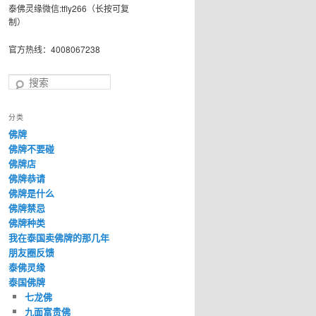
泰佛灵缘微信:tfly266（长按可复
制）
官方热线：4008067238
搜
索
分类
佛牌
佛牌不要碰
佛牌店
佛牌恭请
佛牌是什么
佛牌禁忌
佛牌种类
我在泰国卖佛牌的那几年
朋友圈反馈
泰佛灵缘
泰国佛牌
七龙佛
九面富贵佛