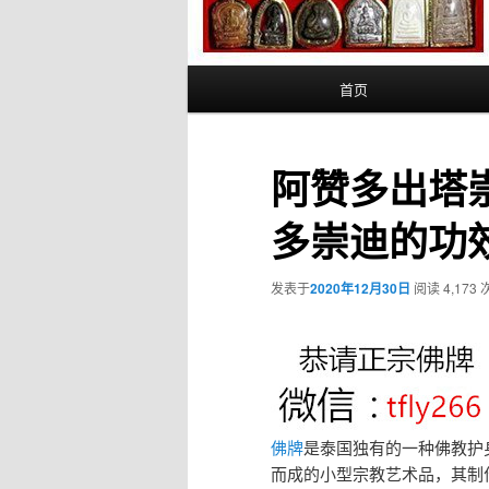
主
首页
页
阿赞多出塔
多崇迪的功
发表于
2020年12月30日
阅读 4,173 
佛牌
是泰国独有的一种佛教护
而成的小型宗教艺术品，其制