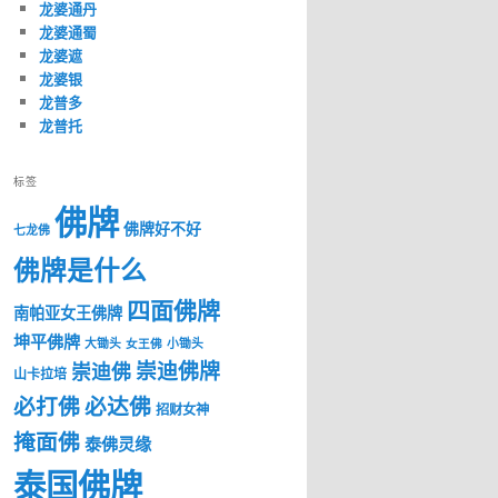
龙婆通丹
龙婆通蜀
龙婆遮
龙婆银
龙普多
龙普托
标签
佛牌
佛牌好不好
七龙佛
佛牌是什么
四面佛牌
南帕亚女王佛牌
坤平佛牌
大锄头
女王佛
小锄头
崇迪佛牌
崇迪佛
山卡拉培
必打佛
必达佛
招财女神
掩面佛
泰佛灵缘
泰国佛牌