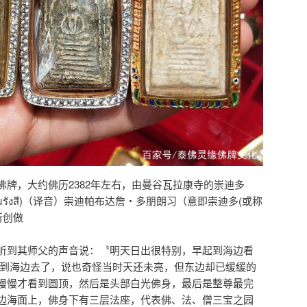
牌，大约佛历2382年左右，由曼谷瓦拉康寺的崇迪多
(โต พรหมรังสี)（译音）崇迪帕布达詹‧多朋朗习（意即崇迪多(或称
所创做
听到其师父的声音说：〝明天日出很特别，早起到海边看
跑到海边去了，说也奇怪当时天还未亮，但东边却已缓缓的
慢慢才看到圆顶，然后是头部白光佛身，最后是整尊最完
边海面上，佛身下有三层法座，代表佛、法、僧三宝之园