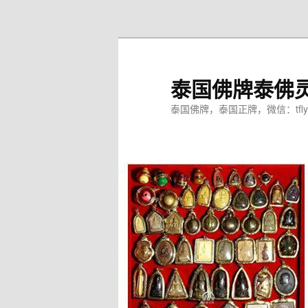
跳
至
主
内
泰国佛牌泰佛
容
区
泰国佛牌，泰国正牌，微信：tfly
域