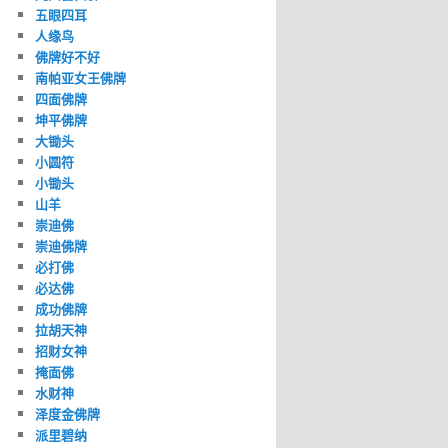
五眼四耳
人缘鸟
佛牌好不好
南帕亚女王佛牌
四面佛牌
坤平佛牌
大锄头
小圆符
小锄头
山羊
崇迪佛
崇迪佛牌
必打佛
必达佛
成功佛牌
拉胡天神
招财女神
掩面佛
水财神
泽度金佛牌
派里碧纳