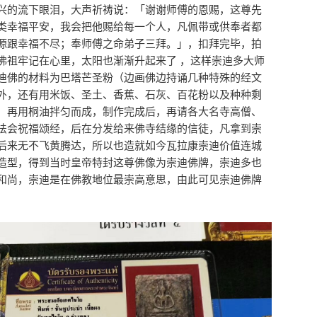
兴的流下眼泪，大声祈祷说：「谢谢师傅的恩赐，这尊先
类幸福平安，我会把他赐给每一个人，凡佩带或供奉者都
源跟幸福不尽；奉师傅之命弟子三拜。」，扣拜完毕，拍
佛祖牢记在心里，太阳也渐渐升起来了 ，这样崇迪多大师
迪佛的材料为巴塔芒圣粉（边画佛边持诵几种特殊的经文
外，还有用米饭、圣土、香蕉、石灰、百花粉以及种种剩
，再用桐油拌匀而成，制作完成后，再请各大名寺高僧、
法会祝福颂经，后在分发给来佛寺结缘的信徒，凡拿到崇
后来无不飞黄腾达，所以也造就如今瓦拉康崇迪价值连城
造型，得到当时皇帝特封这尊佛像为崇迪佛牌，崇迪多也
和尚，崇迪是在佛教地位最崇高意思，由此可见崇迪佛牌