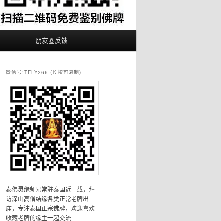
朋友圈反馈
微信号:TFLY266 (长按可复制)
泰佛灵缘师兄常驻泰国近十载，拜
访深山高僧结缘各类正常老牌出
庙，专注泰国正宗佛牌，欢迎喜欢
收藏老牌的缘主一起交流