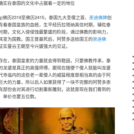
确实在泰国的文化中占据着一定的地位
Rakang)佛历2319至佛历2415，泰国九大圣僧之首、
崇迪佛牌
创
有着泰国皇族的血统，生平经历拉塔纳高信时期，辅佐泰
时期，文化入侵侵蚀最繁盛的阶段，通过佛教的影响力，
其变为国教。国王登基死后，阿赞多送给国王的
崇迪佛
证实曼谷王朝至今兴盛强大的见证。
存在，泰国皇家的力量就会得到稳固，只要佛教传承，泰
的龙婆是真正的高强师傅，跟现在随便个僧人就能叫龙婆
代寺庙内的这些老一辈僧人的威猛程度是相当高的由于阿
巨大的力量，所以后人如果获得了一块不完整的阿赞多崇
有部份会对其进行切割重新雕刻，这就是现在我们看到的
，单价也要五位数。