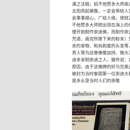
满之法相，拍不他赞多大师高
太阳而起佛像，一定会带给人
会事事顺心，广结人缘，使财
不他赞多大师把出现在海上的
便开始制作崇迪佛，而制作崇
咒语，画完所擦下来的粉末）
余的食物、和尚剃度的头发等
贵人等为这尊佛像加持、做大
迪多亲制崇迪之人，据传说：
原因，由于这佛牌的好与完美
被封为当时泰国第一位崇迪大
是多幺受当时人们的崇敬