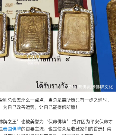
否则总会差那么一点点，当总是离所愿只有一步之遥时，
，为自己改善运势，让自己能得偿所愿！
佛牌之王〞也被美誉为〝保命佛牌〞 或许因为平安保命才
是
泰国佛牌
的首要主流，也是信众及收藏家们的首选！崇