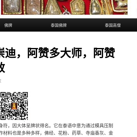
佛牌
泰国佛牌
泰国高僧
崇迪，阿赞多大师，阿赞
效
次
身符，因大体呈牌状得名。它在泰语中意为通过模具压制
作材料也是多种多样，佛经、花粉、药草、寺庙香灰、金