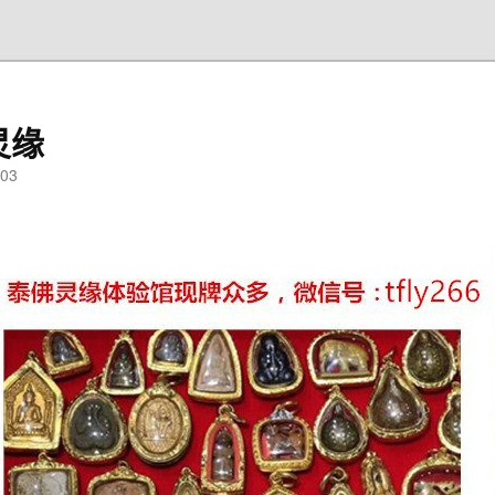
灵缘
03