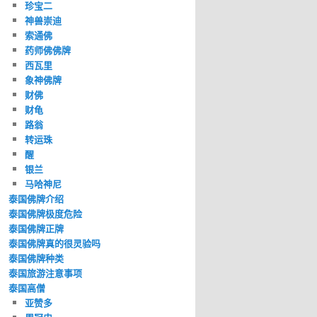
珍宝二
神兽崇迪
索通佛
药师佛佛牌
西瓦里
象神佛牌
财佛
财龟
路翁
转运珠
醒
银兰
马哈神尼
泰国佛牌介绍
泰国佛牌极度危险
泰国佛牌正牌
泰国佛牌真的很灵验吗
泰国佛牌种类
泰国旅游注意事项
泰国高僧
亚赞多