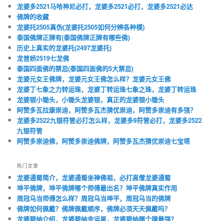
龙婆多2521马哈神尼必打，龙婆多2521必打，龙婆多2521必达
佛牌的收藏
龙婆托2505真伪(龙婆托2505如何分辨各种模)
泰国佛牌正牌有(泰国佛牌正牌有哪些佛)
历史上真实的龙婆托(2497龙婆托)
龙普娇2519七龙佛
泰国四面佛的禁忌(泰国四面佛的5大禁忌)
龙婆元女王佛牌，龙婆元女王佛怎么样？龙婆元女王佛
龙婆丁七象之力转运珠，龙婆丁转运珠七象之珠，龙婆丁转运珠
龙婆银小锄头，小锄头龙婆银，真正的龙婆银小锄头
阿赞多瓦拉康崇迪，阿赞多瓦杰猜优崇迪，阿赞多崇迪有多强？
龙婆多2522九银符管必打怎么样，龙婆多9符管必打，龙婆多2522
九银符管
阿赞多崇迪佛，阿赞多崇迪佛牌，阿赞多瓦杰猜优崇迪七宝塔
热门文章
龙婆通蜀简介，龙婆通蜀坐禅佛祖，必打高僧龙婆通蜀
坤平佛牌，坤平佛牌哪个师傅最出名？坤平佛牌真实作用
周冠乌当师傅怎么样？周冠乌当坤平，周冠乌当的佛牌
佛牌如何佩戴？佛牌佩戴顺序，佛牌必须天天佩戴吗？
龙婆碧纳介绍，龙婆碧纳幸运星，龙婆碧纳哪个牌最强？