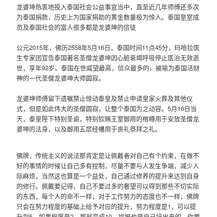
龙婆坤热衷地投入泰国社会公益事宜当中，直至近几年师傅还多次
为泰国捐款，历史上为国家捐助的黄金数量极为惊人。泰国皇室成
员及泰国社会的富人很多都是龙婆坤的信徒
公元2015年，佛历2558年5月16日，泰国时间11点45分，玛哈拉医
生专家团宣告泰国著名圣僧龙婆坤因心脏衰竭呼吸停止医治无效逝
世，享年92岁。泰国在世威望最高，信众最多的，被喻为泰国活财
神的一代圣僧龙婆坤大师圆寂。
龙婆坤师傅留下遗嘱禁止惊动泰皇及禁止申请皇家火葬及其他仪
式，但是如此伟大的圣僧圆寂，让整个泰国为之动容。5月16日当
天，泰皇陛下特别圣谕，特别钦赐王室御用的棺樽用于安放圣僧龙
婆坤的法身，以及御用五层经幡用于丧礼祭拜之礼。
​佛牌，传统主义的说法那肯定是让佩戴者对自己有个约束，在做不
好的事情的时候让自己多有控制，尽量不要与人发生争端，减少人
际麻烦，当然这也算是一个益处，自己通过修养的提升来达到自身
的修行。佩戴要记得，自己不要过多的奢望可以得到那些不切实际
的东西，每个人的命不一样，对于工作努力的态度也不一样，佛牌
只会在努力程度的基础上给予对应的提升，努力程度是1，可以提
升到5，如果程度是2，那就变成10。福报也是自己培出来的，你要