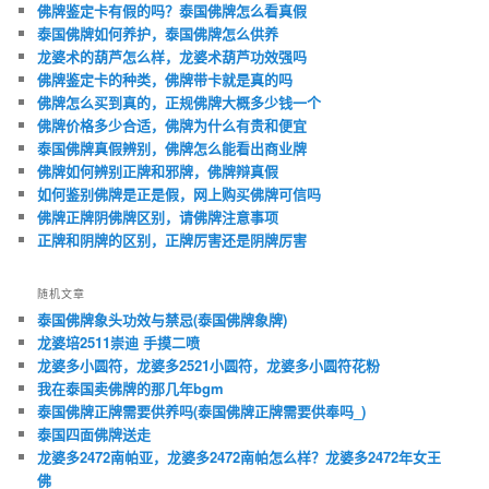
佛牌鉴定卡有假的吗？泰国佛牌怎么看真假
泰国佛牌如何养护，泰国佛牌怎么供养
龙婆术的葫芦怎么样，龙婆术葫芦功效强吗
佛牌鉴定卡的种类，佛牌带卡就是真的吗
佛牌怎么买到真的，正规佛牌大概多少钱一个
佛牌价格多少合适，佛牌为什么有贵和便宜
泰国佛牌真假辨别，佛牌怎么能看出商业牌
佛牌如何辨别正牌和邪牌，佛牌辩真假
如何鉴别佛牌是正是假，网上购买佛牌可信吗
佛牌正牌阴佛牌区别，请佛牌注意事项
正牌和阴牌的区别，正牌厉害还是阴牌厉害
随机文章
泰国佛牌象头功效与禁忌(泰国佛牌象牌)
龙婆培2511崇迪 手摸二喷
龙婆多小圆符，龙婆多2521小圆符，龙婆多小圆符花粉
我在泰国卖佛牌的那几年bgm
泰国佛牌正牌需要供养吗(泰国佛牌正牌需要供奉吗_)
泰国四面佛牌送走
龙婆多2472南帕亚，龙婆多2472南帕怎么样？龙婆多2472年女王
佛