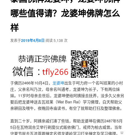
哪些值得请？龙婆坤佛牌怎么
样
发表于
2019年4月8日
阅读 5,138 次
于佛历2466年10月4日，
龙婆坤
出生于呵力府一个名叫班莱的小村
庄，父亲名叫乃汶，母亲名叫通考，龙婆坤为长子，下有两位妹
妹。11岁时母亲去世后，龙婆坤便给阿姨接去抚养，没多久父亲另
娶后把龙婆坤送去瓦班莱（Wat Ban Rai）学习佛理，白天帮助父
亲耕田及喂牛，夜晚回寺庙读书，有空了就帮助打扫及整理佛舍。
直到二十岁，阿姨亲戚们凑了些钱，帮助龙婆坤在佛历2487年5月
5日在瓦特润合艾举行剃度仪式皈依佛门，戒师为柏古威曾。当年
守夏节就去瓦浓菩跟禅定名师龙婆岭学习打坐禅定及学习佛理。三