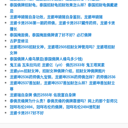
泰国佛牌招财龟，泰国招财龟招财效果怎么样？泰国招财龟佩戴避
忌
龙婆坤骑猪自身功效，龙婆坤骑猪自身鉴别，龙婆坤骑猪
龙婆卡贤2536第一期药师佛，龙婆卡贤2537藏传药师，龙婆卡贤
擅长
泰国掩面佛，泰国掩面佛牌请了好不好？必打佛牌
古萨里修法
龙婆塔2505招财女神，龙婆塔2505招财女神管用吗？龙婆塔招财
女神
泰国佛牌人缘鸟禁忌(泰国佛牌人缘鸟多少钱)
鬼王庙 瓦朱拉玛尼 龙婆亿（yit） 佛历2533年 鬼王塔冥素
龙婆yim招财女神，招财女神佛牌介绍，招财女神佛牌图片
龙婆坤2536药师佛九宝铜，龙婆坤2536药师佛怎样？药师佛2536
龙婆坤2537善加财，龙婆坤2537善加财怎么样？龙婆坤善加财立
尊
龙婆瑞自身牌 佛历2555年 佑我富自身牌
泰佛灵缘牌为什么贵？泰佛灵缘的佛牌靠谱吗？网上的那个彭师兄
冠咩布伦2494，冠咩布伦的佛牌，冠咩布伦2494普陀耐
龙婆卡贤2517好不好