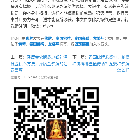
是没有福报，无论什么都没办法给你赐福。要记住，有求必应的前
提是，你本身有福报，这样才能福报提前成熟。积德行善，多行善
事并且努力奋斗上进才能有所收获，本文由泰佛灵缘师兄整理，转
载请注明，微信：tfly23
此条目由
佛牌
发表在
佛牌
、
泰国佛牌
、
泰国高僧
、
龙婆坤
分类目录，并
贴了
佛牌
、
泰国佛牌
、
龙婆坤
标签。将
固定链接
加入收藏夹。
上一篇：
泽度金佛牌多少钱？泽
下一篇：
泰国佛牌龙婆坤，龙婆
度金供奉方法，泽度金佛牌的注
坤佛牌哪些值得请？龙婆坤佛牌
意事项
怎么样
微信号:TFLY266 (长按可复制)