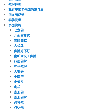
佛牌种类
我在泰国卖佛牌的那几年
朋友圈反馈
泰佛灵缘
泰国佛牌
七龙佛
九面富贵佛
五眼四耳
人缘鸟
佛牌好不好
南帕亚女王佛牌
四面佛牌
坤平佛牌
大锄头
小圆符
小锄头
山羊
崇迪佛
崇迪佛牌
必打佛
必达佛