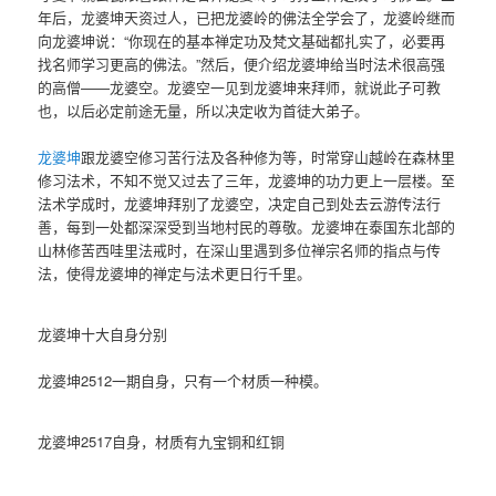
年后，龙婆坤天资过人，已把龙婆岭的佛法全学会了，龙婆岭继而
向龙婆坤说：“你现在的基本禅定功及梵文基础都扎实了，必要再
找名师学习更高的佛法。”然后，便介绍龙婆坤给当时法术很高强
的高僧——龙婆空。龙婆空一见到龙婆坤来拜师，就说此子可教
也，以后必定前途无量，所以决定收为首徒大弟子。
龙婆坤
跟龙婆空修习苦行法及各种修为等，时常穿山越岭在森林里
修习法术，不知不觉又过去了三年，龙婆坤的功力更上一层楼。至
法术学成时，龙婆坤拜别了龙婆空，决定自己到处去云游传法行
善，每到一处都深深受到当地村民的尊敬。龙婆坤在泰国东北部的
山林修苦西哇里法戒时，在深山里遇到多位禅宗名师的指点与传
法，使得龙婆坤的禅定与法术更日行千里。
龙婆坤十大自身分别
龙婆坤2512一期自身，只有一个材质一种模。
龙婆坤2517自身，材质有九宝铜和红铜