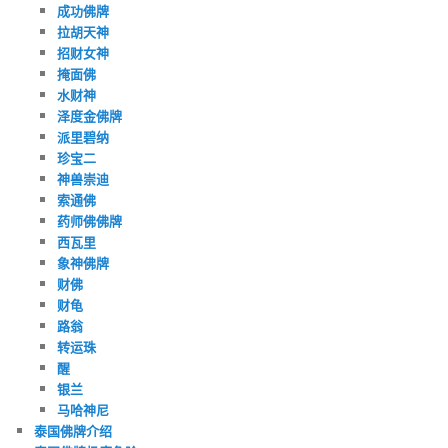
成功佛牌
拉胡天神
招财女神
掩面佛
水财神
泽度金佛牌
派里碧纳
珍宝二
神兽崇迪
索通佛
药师佛佛牌
西瓦里
象神佛牌
财佛
财龟
路翁
转运珠
醒
银兰
马哈神尼
泰国佛牌介绍