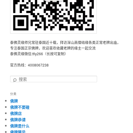
泰佛灵缘师兄常驻泰国近十载，拜访深山高僧结缘各类正常老牌出庙，
专注泰国正宗佛牌，欢迎喜欢收藏老牌的缘主一起交流
泰佛灵缘微信:tfly266（长按可复制）
官方热线：4008067238
搜
索
分类
佛牌
佛牌不要碰
佛牌店
佛牌恭请
佛牌是什么
佛牌禁忌