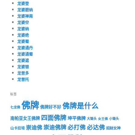
龙婆登
龙婆碧纳
龙婆禅南
龙婆空
龙婆纳
龙婆绝
龙婆蜀
龙婆通丹
龙婆通蜀
龙婆遮
龙婆银
龙普多
龙普托
标签
佛牌
佛牌是什么
佛牌好不好
七龙佛
四面佛牌
坤平佛牌
南帕亚女王佛牌
大锄头
女王佛
小锄头
必打佛
必达佛
崇迪佛牌
崇迪佛
山卡拉培
招财女神