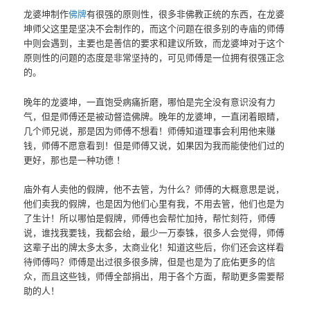
龙婆坤制作
佛牌
有很强的原则性，很多非佛教正统的东西，在龙婆
坤师父这里是坚决不会制作的，而这个问题在很多别的寺庙的师傅
中则会遇到，主要也是善信的要求和建议所致，而龙婆坤对于这个
原则性的问题的态度是非常坚持的，可见师傅是一位拥有很强正念
的。
晚年的龙婆坤，一直饱受病痛折磨，哪怕是完全没有意识没有力
气，但是师傅还是被动督造佛牌。晚年的龙婆坤，一直闭着眼睛，
几个师兄说，那是因为师傅不想看！师傅知道理事会利用他来赚
钱，师傅不愿意看到！但是师傅又说，如果因为我而能使他们过的
更好，那也是一种功德 ！
庙外有人卖他的假牌，他不去管，为什么？师傅的大概意思是说，
他们卖我的假牌，也是因为他们心里有我，不用去管，他们也是为
了生计！所以哪怕是假牌，师傅也会帮忙加持，帮忙刻符，师傅
说，谁找我要钱，我都会给，最少一万泰铢，很多人会觉得，师傅
这辈子出的牌太多太多，太商业化！知道这些后，你们还会这样看
待师傅吗？师傅是出过很多很多牌，但是也是为了庇佑更多的信
众，而且这些钱，师傅全部捐出，用于各个方面，帮助更多需要帮
助的人！