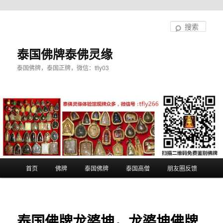
跳
至
搜
主
索
内
泰国佛牌泰佛灵缘
容
泰国佛牌，泰国正牌，微信：tfly03
区
域
主
首页
佛牌
泰国佛牌
泰国高僧
朋友圈反馈
页
泰国佛牌龙婆坤，龙婆坤佛牌