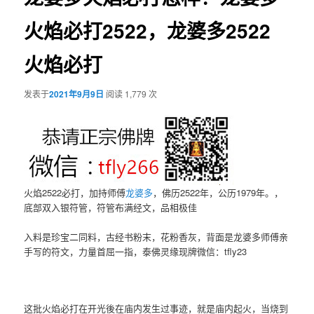
火焰必打2522，龙婆多2522
火焰必打
发表于
2021年9月9日
阅读 1,779 次
火焰2522必打，加持师傅
龙婆多
，佛历2522年，公历1979年。，
底部双入银符管，符管布满经文，品相极佳
入料是珍宝二同料，古经书粉末，花粉香灰，背面是龙婆多师傅亲
手写的符文，力量首屈一指，泰佛灵缘现牌微信：tfly23
这批火焰必打在开光後在庙内发生过事迹，就是庙内起火，当烧到