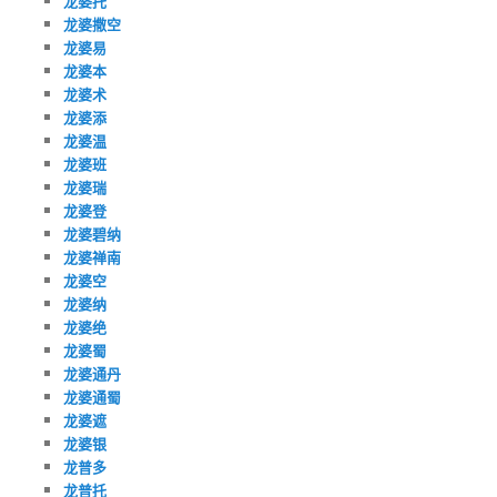
龙婆托
龙婆撒空
龙婆易
龙婆本
龙婆术
龙婆添
龙婆温
龙婆班
龙婆瑞
龙婆登
龙婆碧纳
龙婆禅南
龙婆空
龙婆纳
龙婆绝
龙婆蜀
龙婆通丹
龙婆通蜀
龙婆遮
龙婆银
龙普多
龙普托