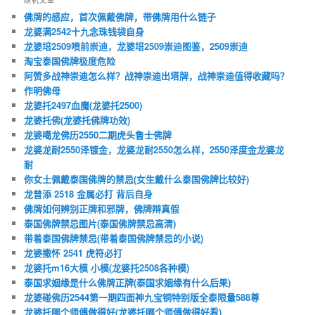
随机文章
佛牌的感应，首次佩戴佛牌，带佛牌用什么链子
龙婆满2542十九念珠钱袋自身
龙婆培2509喷前崇迪，龙婆培2509崇迪图鉴，2509崇迪
淘宝泰国佛牌极度危险
阿赞多战神崇迪怎么样？战神崇迪出塔牌，战神崇迪值得收藏吗？
作明佛母
龙婆托2497血魔(龙婆托2500)
龙婆托佛(龙婆托佛牌功效)
龙婆噶龙佛历2550二期虎头鲁士佛牌
龙婆龙耐2550泽镀金，龙婆龙耐2550怎么样，2550泽度金龙婆龙
耐
你女土佩戴泰国佛牌的禁忌(女生戴什么泰国佛牌比较好)
龙普添 2518 金属必打 背后自身
佛牌如何辨别正牌和邪牌，佛牌辩真假
泰国佛牌禁忌图片(泰国佛牌禁忌高清)
带着泰国佛牌禁忌(带着泰国佛牌禁忌的小说)
龙婆撒怀 2541 虎符必打
龙婆托m16大模 小模(龙婆托2508各种模)
泰国求姻缘是什么佛牌正牌(泰国求姻缘有什么后果)
龙婆碰佛历2544第一期四面神九宝铜特别版全泰限量588尊
龙婆托哪个师傅做得好(龙婆托哪个师傅做得好看)