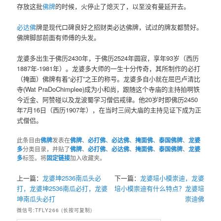
存放这批
佛牌
的时候，火停止了熄灭了，以至没有曼延开去。
必达佛
牌是现代口碑良好之招财类必达佛牌，试过的牌友都赞好。
佛牌脚部前面有师傅的头发。
龙婆多出生于佛历2430年，于佛历2524年圆寂，享年93岁（西历
1887年-1981年）。龙婆多大师的一生十分传奇，其所制作的必打
（掩面）佛牌有着“必打”之王的称号。龙婆多自小就在屈巴卢清比
寺(Wat PraDoChimplee)成为小和尚，跟随这个寺庙的主持拍啊铁
今近金、阿赞碰以及龙波蜀学习僧侣戒律。他20岁时即佛历2450
年7月16日（西历1907年），在当时三间大庙的主持见证下成为正
式僧侣。
此条目由
佛牌
发表在
佛牌
、
必打佛
、
必达佛
、
掩面佛
、
泰国佛牌
、
龙婆
多
分类目录，并贴了
佛牌
、
必打佛
、
必达佛
、
掩面佛
、
泰国佛牌
、
龙婆
多
标签。将
固定链接
加入收藏夹。
上一篇：
龙婆坤2536南瓜头必
下一篇：
龙婆培小模崇迪，龙婆
打，龙婆坤2536南瓜必打，龙婆
培小模崇迪有什么特点？龙婆培
坤南瓜头必打
崇迪佛
微信号:TFLY266 (长按可复制)