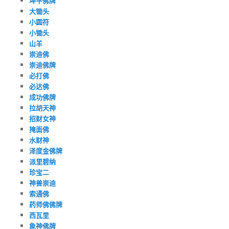
坤平佛牌
大锄头
小圆符
小锄头
山羊
崇迪佛
崇迪佛牌
必打佛
必达佛
成功佛牌
拉胡天神
招财女神
掩面佛
水财神
泽度金佛牌
派里碧纳
珍宝二
神兽崇迪
索通佛
药师佛佛牌
西瓦里
象神佛牌