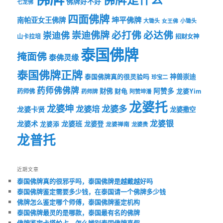
佛牌好不好
七龙佛
四面佛牌
坤平佛牌
南帕亚女王佛牌
大锄头
女王佛
小锄头
必打佛
必达佛
崇迪佛牌
崇迪佛
山卡拉培
招财女神
泰国佛牌
掩面佛
泰佛灵缘
泰国佛牌正牌
神兽崇迪
泰国佛牌真的很灵验吗
珍宝二
药师佛佛牌
财佛
阿赞多
药师佛
财龟
龙婆Yim
药师牌
阿赞坤潘
龙婆托
龙婆坤
龙婆多
龙婆培
龙婆卡贤
龙婆撒空
龙婆银
龙婆术
龙婆班
龙婆登
龙婆添
龙婆禅南
龙婆贵
龙普托
近期文章
泰国佛牌真的很邪乎吗，泰国佛牌是越戴越好吗
泰国佛牌鉴定需要多少钱，在泰国请一个佛牌多少钱
佛牌怎么鉴定哪个师傅，泰国佛牌鉴定机构
泰国佛牌最灵的是哪款，泰国最有名的佛牌
佛牌鉴定卡塔帕占，怎么辨别泰国佛牌真假