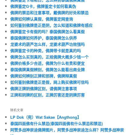
佛牌鉴定G卡，佛牌鉴定卡如何看真伪
佛牌的禁忌和注意事项，戴佛牌的好处和禁忌
佛牌如何辨认真假，佛牌鉴定网查询
如何鉴别佛牌是正是阴，怎么知道和佛牌有感应
佛牌鉴定卡有假的吗？泰国佛牌怎么看真假
泰国佛牌如何养护，泰国佛牌怎么供养
龙婆术的葫芦怎么样，龙婆术葫芦功效强吗
佛牌鉴定卡的种类，佛牌带卡就是真的吗
佛牌怎么买到真的，正规佛牌大概多少钱一个
佛牌价格多少合适，佛牌为什么有贵和便宜
泰国佛牌真假辨别，佛牌怎么能看出商业牌
佛牌如何辨别正牌和邪牌，佛牌辩真假
如何鉴别佛牌是正是假，网上购买佛牌可信吗
佛牌正牌阴佛牌区别，请佛牌注意事项
正牌和阴牌的区别，正牌厉害还是阴牌厉害
随机文章
LP Dok（兜）Wat Sakae【Angthong】
泰国四面佛有什么禁忌(泰国四面佛有什么禁忌和禁忌)
阿赞多战神崇迪佛牌图片，阿赞多战神崇迪怎么样？阿赞多战神崇