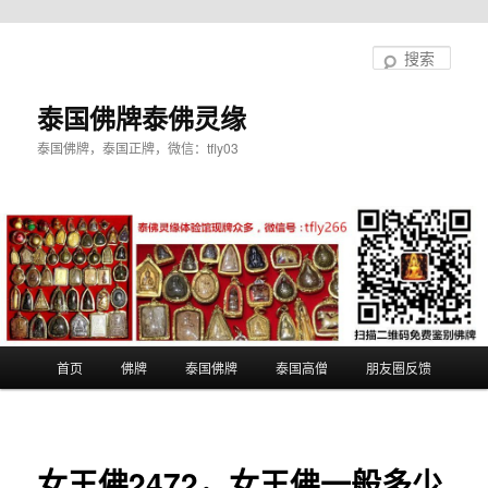
跳
至
搜
主
索
内
泰国佛牌泰佛灵缘
容
泰国佛牌，泰国正牌，微信：tfly03
区
域
主
首页
佛牌
泰国佛牌
泰国高僧
朋友圈反馈
页
女王佛2472，女王佛一般多少