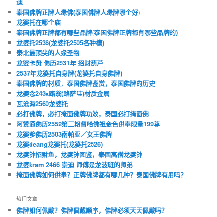
迪
泰国佛牌正牌人缘佛(泰国佛牌人缘牌哪个好)
龙婆托在哪个庙
泰国佛牌正牌都有哪些品牌(泰国佛牌正牌都有哪些品牌的)
龙婆托2536(龙婆托2505各种模)
泰北最顶尖的人缘圣物
龙婆卡贤 佛历2531年 招财葫芦
2537年龙婆托自身牌(龙婆托自身佛牌)
泰国佛牌的材质，泰国佛牌鉴赏，泰国佛牌的历史
龙婆念243x路翁(路萨哇)材质金属
瓦沧海2560龙婆托
必打佛牌，必打掩面佛牌功效，泰国必打掩面佛
阿赞通佛历2552第三期督哈佛祖金色供奉限量199尊
龙婆爹佛历2503南帕亚／女王佛牌
龙婆deang龙婆托(龙婆托2526)
龙婆钟招财鱼，龙婆钟图鉴，泰国高僧龙婆钟
龙婆kram 2466 崇迪 师傅是龙波班的师弟
掩面佛牌如何供奉？正牌佛牌都有哪几种？泰国佛牌有用吗？
热门文章
佛牌如何佩戴？佛牌佩戴顺序，佛牌必须天天佩戴吗？