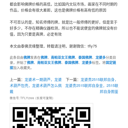
都会影响佛牌价格的高低，比如国内文玩市场，画家在不同时期的
作品，价格会有很大差距，这也是佛牌价格有高有低的原因
不可否认的是，知名师傅的牌，就是比一般师傅的更好，但是至于
好多少，不存在精确仪器检测，所以也不能说便宜的佛牌就没有价
值，因为只要是真牌，必定有效
本文由泰佛灵缘整理，转载请注明，谢谢微信：tfly75
此条目由
佛牌
发表在
佛牌
、
南帕亚女王佛牌
、
泰国佛牌
、
龙婆多
分类目
录，并贴了
佛牌
、
南帕亚女王佛牌
、
泰国佛牌
、
龙婆多
标签。将
固定链
接
加入收藏夹。
上一篇：
龙婆术一期葫芦，龙婆
下一篇：
龙婆贵2515联邦自身，
术葫芦包壳，龙婆术葫芦怎么佩
龙婆贵2515联邦自身金，2515联
戴
邦自身图鉴
微信号:TFLY266 (长按可复制)