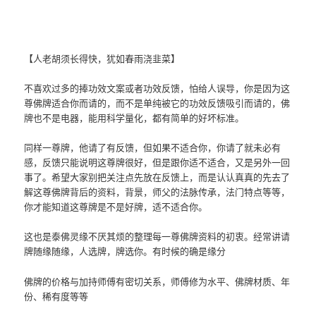
【人老胡须长得快，犹如春雨浇韭菜】
不喜欢过多的捧功效文案或者功效反馈，怕给人误导，你是因为这
尊佛牌适合你而请的，而不是单纯被它的功效反馈吸引而请的，佛
牌也不是电器，能用科学量化，都有简单的好坏标准。
同样一尊牌，他请了有反馈，但如果不适合你，你请了就未必有
感，反馈只能说明这尊牌很好，但是跟你适不适合，又是另外一回
事了。希望大家别把关注点先放在反馈上，而是认认真真的先去了
解这尊佛牌背后的资料，背景，师父的法脉传承，法门特点等等，
你才能知道这尊牌是不是好牌，适不适合你。
这也是泰佛灵缘不厌其烦的整理每一尊佛牌资料的初衷。经常讲请
牌随缘随缘，人选牌，牌选你。有时候的确是缘分
佛牌的价格与加持师傅有密切关系，师傅修为水平、佛牌材质、年
份、稀有度等等