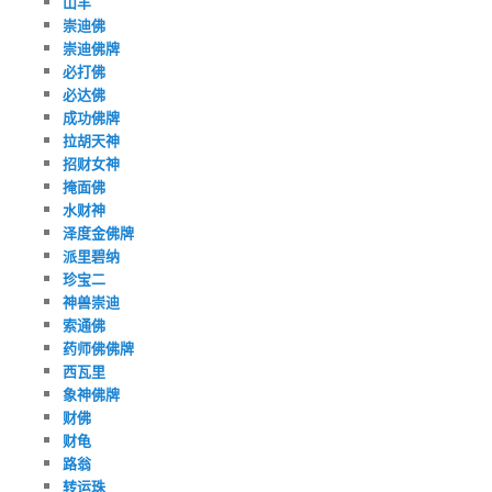
山羊
崇迪佛
崇迪佛牌
必打佛
必达佛
成功佛牌
拉胡天神
招财女神
掩面佛
水财神
泽度金佛牌
派里碧纳
珍宝二
神兽崇迪
索通佛
药师佛佛牌
西瓦里
象神佛牌
财佛
财龟
路翁
转运珠