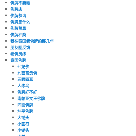
佛牌不要碰
佛牌店
佛牌恭请
佛牌是什么
佛牌禁忌
佛牌种类
我在泰国卖佛牌的那几年
朋友圈反馈
泰佛灵缘
泰国佛牌
七龙佛
九面富贵佛
五眼四耳
人缘鸟
佛牌好不好
南帕亚女王佛牌
四面佛牌
坤平佛牌
大锄头
小圆符
小锄头