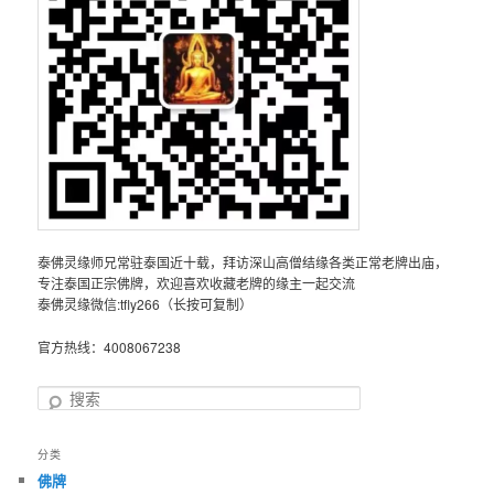
泰佛灵缘师兄常驻泰国近十载，拜访深山高僧结缘各类正常老牌出庙，
专注泰国正宗佛牌，欢迎喜欢收藏老牌的缘主一起交流
泰佛灵缘微信:tfly266（长按可复制）
官方热线：4008067238
搜
索
分类
佛牌