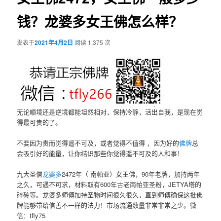
钱？龙婆多女王佛怎么样？
发表于
2021年4月2日
阅读 1,375 次
无论顺境还是逆境都能坦然相对，保持冷静，活出自我，是现在觉
得最可贵的了。
不要因为贵而觉得遥不可及，或者觉得不值得 ，因为好的
佛牌
总
会吸引好的能量，让你结识那些你觉得遥不可及的人和事！
九大圣僧
龙婆多
2472年（ 南帕亚）女王佛，90年老牌，加持两年
之久，可遇不可求，材料取有600年古老南帕亚圣粉，JETYA塔的
碎砖等。龙婆多师傅加持圣物时间很久很久，直到师傅确保这批佛
牌能够带给信善不一样的法力！市场流通数量非常非常之少。微
信：tfly75