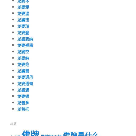
龙婆术
龙婆添
龙婆温
龙婆班
龙婆瑞
龙婆登
龙婆碧纳
龙婆禅南
龙婆空
龙婆纳
龙婆绝
龙婆蜀
龙婆通丹
龙婆通蜀
龙婆遮
龙婆银
龙普多
龙普托
标签
佛牌
佛牌是什么