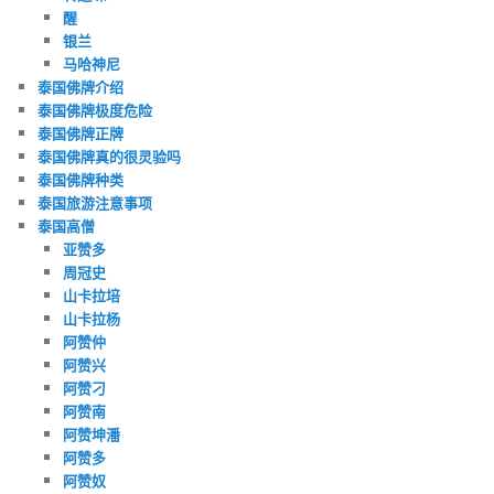
醒
银兰
马哈神尼
泰国佛牌介绍
泰国佛牌极度危险
泰国佛牌正牌
泰国佛牌真的很灵验吗
泰国佛牌种类
泰国旅游注意事项
泰国高僧
亚赞多
周冠史
山卡拉培
山卡拉杨
阿赞仲
阿赞兴
阿赞刁
阿赞南
阿赞坤潘
阿赞多
阿赞奴