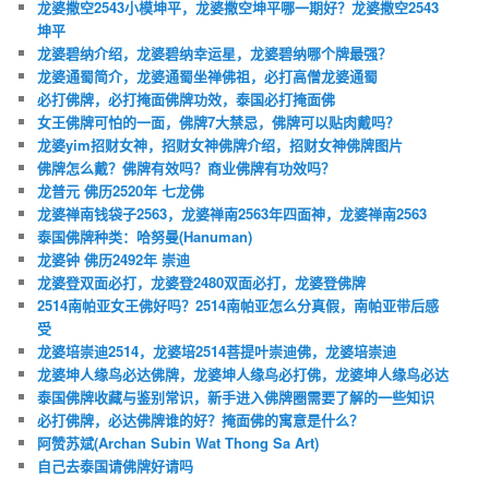
龙婆撒空2543小模坤平，龙婆撒空坤平哪一期好？龙婆撒空2543
坤平
龙婆碧纳介绍，龙婆碧纳幸运星，龙婆碧纳哪个牌最强？
龙婆通蜀简介，龙婆通蜀坐禅佛祖，必打高僧龙婆通蜀
必打佛牌，必打掩面佛牌功效，泰国必打掩面佛
女王佛牌可怕的一面，佛牌7大禁忌，佛牌可以贴肉戴吗？
龙婆yim招财女神，招财女神佛牌介绍，招财女神佛牌图片
佛牌怎么戴？佛牌有效吗？商业佛牌有功效吗？
龙普元 佛历2520年 七龙佛
龙婆禅南钱袋子2563，龙婆禅南2563年四面神，龙婆禅南2563
泰国佛牌种类：哈努曼(Hanuman)
龙婆钟 佛历2492年 崇迪
龙婆登双面必打，龙婆登2480双面必打，龙婆登佛牌
2514南帕亚女王佛好吗？2514南帕亚怎么分真假，南帕亚带后感
受
龙婆培崇迪2514，龙婆培2514菩提叶崇迪佛，龙婆培崇迪
龙婆坤人缘鸟必达佛牌，龙婆坤人缘鸟必打佛，龙婆坤人缘鸟必达
泰国佛牌收藏与鉴别常识，新手进入佛牌圈需要了解的一些知识
必打佛牌，必达佛牌谁的好？掩面佛的寓意是什么？
阿赞苏斌(Archan Subin Wat Thong Sa Art)
自己去泰国请佛牌好请吗