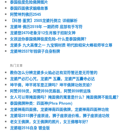
泰国极度危险佛牌图片
泰国四面佛求姻缘故事
阿赞坤判佛历2545
【科普·鉴赏】2505龙婆托倒立 详细解析
龙婆坤 佛历2519年 一期药师 底部有手写符
龙婆登2470老象牙12生肖猴子招财女神
女孩送你泰国佛牌极度危险–什么是泰国佛牌？
龙婆多 九大高僧之一 九宝铜材质 明代脸相宋大峰祖师爷立尊
龙婆坤2537年钱袋子自身粉牌
热门文章
教你怎么分辨龙婆多火焰必达有双符管还是无符管的
龙婆严必打心咒，龙婆严 瓦囊，龙婆严瓦囊寺必达
坤平佛，坤平将军是正牌吗？坤平佛牌功效灵验？
阿赞并59灵，阿赞并59灵路翁，阿赞并59转运珠
女人可以带掩面佛吗？掩面佛的寓意是什么？掩面佛牌不能乱戴？
泰国佛牌种类：四面神(Phra Phrom)
龙婆禅南四面佛，龙婆禅南四面佛牌，龙婆禅南四面神功效
龙婆培2515狮子座崇迪，狮子座崇迪价格，狮子座崇迪功效
老女王佛牌，女王佛牌的照片，女王佛哪年好？
龙婆碰2516自身 镀金版