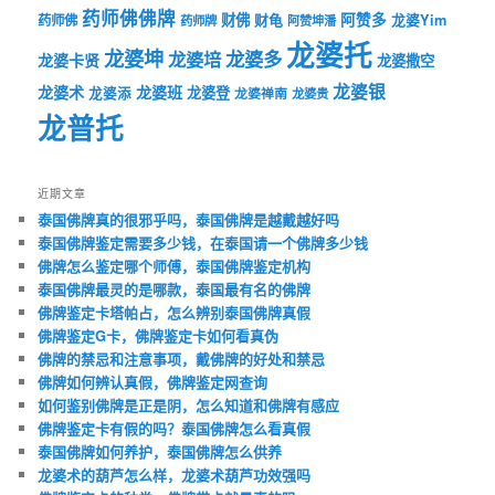
药师佛佛牌
财佛
阿赞多
药师佛
财龟
龙婆Yim
药师牌
阿赞坤潘
龙婆托
龙婆坤
龙婆多
龙婆培
龙婆卡贤
龙婆撒空
龙婆银
龙婆术
龙婆班
龙婆登
龙婆添
龙婆禅南
龙婆贵
龙普托
近期文章
泰国佛牌真的很邪乎吗，泰国佛牌是越戴越好吗
泰国佛牌鉴定需要多少钱，在泰国请一个佛牌多少钱
佛牌怎么鉴定哪个师傅，泰国佛牌鉴定机构
泰国佛牌最灵的是哪款，泰国最有名的佛牌
佛牌鉴定卡塔帕占，怎么辨别泰国佛牌真假
佛牌鉴定G卡，佛牌鉴定卡如何看真伪
佛牌的禁忌和注意事项，戴佛牌的好处和禁忌
佛牌如何辨认真假，佛牌鉴定网查询
如何鉴别佛牌是正是阴，怎么知道和佛牌有感应
佛牌鉴定卡有假的吗？泰国佛牌怎么看真假
泰国佛牌如何养护，泰国佛牌怎么供养
龙婆术的葫芦怎么样，龙婆术葫芦功效强吗