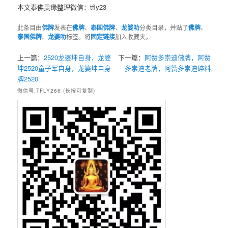
本文泰佛灵缘整理微信：tfly23
此条目由
佛牌
发表在
佛牌
、
泰国佛牌
、
龙婆叻
分类目录，并贴了
佛牌
、
泰国佛牌
、
龙婆叻
标签。将
固定链接
加入收藏夹。
上一篇：
2520龙婆坤自身，龙婆
下一篇：
阿赞多崇迪佛牌，阿赞
坤2520童子军自身，龙婆坤自身
多崇迪老牌，阿赞多崇迪碎料
牌2520
微信号:TFLY266 (长按可复制)