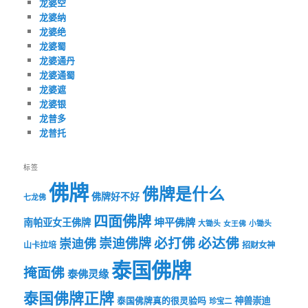
龙婆空
龙婆纳
龙婆绝
龙婆蜀
龙婆通丹
龙婆通蜀
龙婆遮
龙婆银
龙普多
龙普托
标签
佛牌
佛牌是什么
佛牌好不好
七龙佛
四面佛牌
坤平佛牌
南帕亚女王佛牌
大锄头
女王佛
小锄头
必打佛
必达佛
崇迪佛牌
崇迪佛
山卡拉培
招财女神
泰国佛牌
掩面佛
泰佛灵缘
泰国佛牌正牌
神兽崇迪
泰国佛牌真的很灵验吗
珍宝二