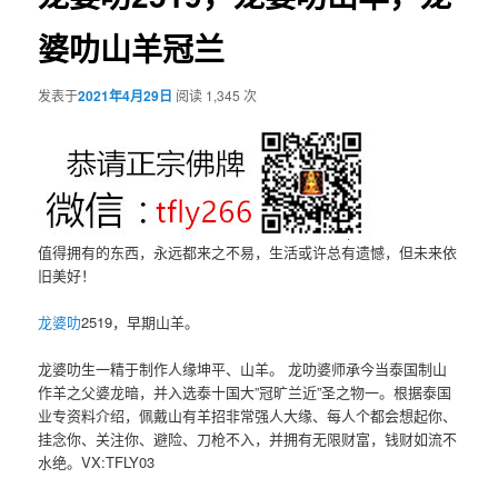
婆叻山羊冠兰
发表于
2021年4月29日
阅读 1,345 次
值得拥有的东西，永远都来之不易，生活或许总有遗憾，但未来依
旧美好！
龙婆叻
2519，早期山羊。
龙婆叻生一精于制作人缘坤平、山羊。 龙叻婆师承今当泰国制山
作羊之父婆龙暗，并入选泰十国大”冠旷兰近”圣之物一。根据泰国
业专资料介绍，佩戴山有羊招非常强人大缘、每人个都会想起你、
挂念你、关注你、避险、刀枪不入，并拥有无限财富，钱财如流不
水绝。VX:TFLY03