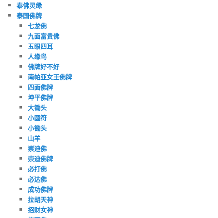
泰佛灵缘
泰国佛牌
七龙佛
九面富贵佛
五眼四耳
人缘鸟
佛牌好不好
南帕亚女王佛牌
四面佛牌
坤平佛牌
大锄头
小圆符
小锄头
山羊
崇迪佛
崇迪佛牌
必打佛
必达佛
成功佛牌
拉胡天神
招财女神