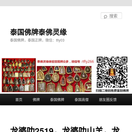
跳
至
搜
主
索
内
泰国佛牌泰佛灵缘
容
泰国佛牌，泰国正牌，微信：tfly03
区
域
主
首页
佛牌
泰国佛牌
泰国高僧
朋友圈反馈
页
龙婆叻2519，龙婆叻山羊，龙