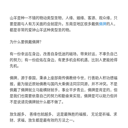
山羊是种一不错的物动类型圣物，人缘、姻缘、客源、观众缘，只
要是跟与人有方关面的会就提升。东南亚地区很多戴佩
佛牌
的人，
都是非常的爱钟山羊这种类型圣的物。
为什么要佩戴佛牌？
有一份幸运在身边，改善自身低迷的磁场，带来好运，不辜负自己
的努力；有一份庇佑在身边，有更多机会和机遇，比别人更能抢得
先机。
佛牌，源于泰国，秉承上座部南传佛教修今世，行善助人积功德福
报，最为接近原始佛教与国内大乘佛法同宗同源，并不冲突。不是
佩戴了佛牌就立马能横财就手，事业平步青云，佛牌是肯定的，但
是我们也需要依靠自己的努力和勤奋来实现，佛牌是可以助力但并
不是说请完佛牌就什么都不做了。
放生越多， 善缘也就越多， 这是最殊胜的福报， 无论是祈福、求
财、求福，放生都是最有效的方法之一。