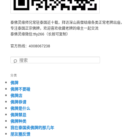
泰佛灵缘师兄常驻泰国近十载，拜访深山高僧结缘各类正常老牌出庙，
专注泰国正宗佛牌，欢迎喜欢收藏老牌的缘主一起交流
泰佛灵缘微信:tfly266（长按可复制）
官方热线：4008067238
搜
索
分类
佛牌
佛牌不要碰
佛牌店
佛牌恭请
佛牌是什么
佛牌禁忌
佛牌种类
我在泰国卖佛牌的那几年
朋友圈反馈