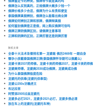
佛牌鉴定卡的种类，佛牌带卡就是真的吗
佛牌怎么买到真的，正规佛牌大概多少钱一个
佛牌价格多少合适，佛牌为什么有贵和便宜
泰国佛牌真假辨别，佛牌怎么能看出商业牌
佛牌如何辨别正牌和邪牌，佛牌辩真假
如何鉴别佛牌是正是假，网上购买佛牌可信吗
佛牌正牌阴佛牌区别，请佛牌注意事项
正牌和阴牌的区别，正牌厉害还是阴牌厉害
随机文章
全泰十大法术圣僧排名第一 龙婆敢 佛历2469年 一期自身
懷孕小孩載泰国佛牌正牌(泰国佛牌怀孕期可以佩戴么)
龙婆卡贤2537药师佛，龙婆卡贤药师佛2537，龙婆卡贤药师佛
龙婆爽师傅，龙婆爽2530成功佛牌，龙婆爽成功佛
为什么泰国佛牌极度危险
龙婆托的供奉(龙婆托供奉型)
龙婆公250x牙雕虎王
布达拉宫
阿赞添2505过庙龙婆托
龙婆多必打2521，龙婆多2521必打，龙婆多债必清
放在车上的龙婆托(龙婆托车神)