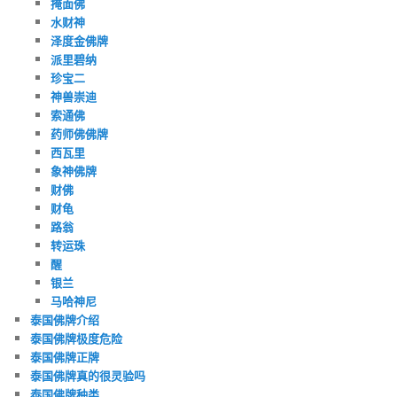
掩面佛
水财神
泽度金佛牌
派里碧纳
珍宝二
神兽崇迪
索通佛
药师佛佛牌
西瓦里
象神佛牌
财佛
财龟
路翁
转运珠
醒
银兰
马哈神尼
泰国佛牌介绍
泰国佛牌极度危险
泰国佛牌正牌
泰国佛牌真的很灵验吗
泰国佛牌种类