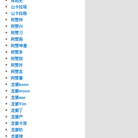
周冠史
山卡拉培
山卡拉杨
阿赞仲
阿赞兴
阿赞刁
阿赞南
阿赞坤潘
阿赞多
阿赞奴
阿赞并
阿赞念
阿赞曼
龙婆boon
龙婆moon
龙婆see
龙婆Yim
龙婆丁
龙婆严
龙婆卡贤
龙婆叻
龙婆坤