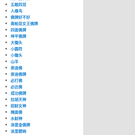
五眼四耳
人缘鸟
佛牌好不好
南帕亚女王佛牌
四面佛牌
坤平佛牌
大锄头
小圆符
小锄头
山羊
崇迪佛
崇迪佛牌
必打佛
必达佛
成功佛牌
拉胡天神
招财女神
掩面佛
水财神
泽度金佛牌
派里碧纳