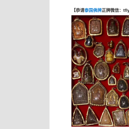
【恭请
泰国佛牌
正牌微信：tfl