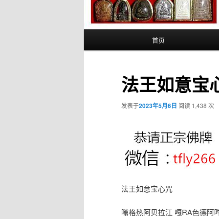
主
首页
页
法王如意宝
发表于
2023年5月6日
阅读 1,438 次
法王如意宝心咒
嗡格热阿贝拉江 嘎RA色德阿