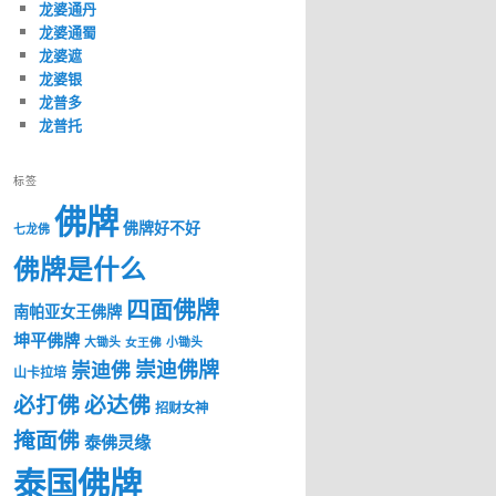
龙婆通丹
龙婆通蜀
龙婆遮
龙婆银
龙普多
龙普托
标签
佛牌
佛牌好不好
七龙佛
佛牌是什么
四面佛牌
南帕亚女王佛牌
坤平佛牌
大锄头
女王佛
小锄头
崇迪佛牌
崇迪佛
山卡拉培
必打佛
必达佛
招财女神
掩面佛
泰佛灵缘
泰国佛牌