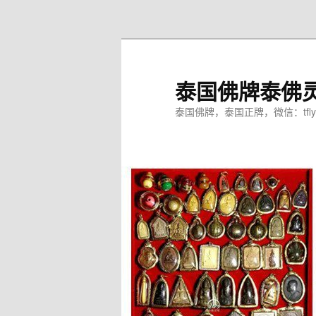
跳
至
主
内
泰国佛牌泰佛
容
区
泰国佛牌，泰国正牌，微信：tfly
域