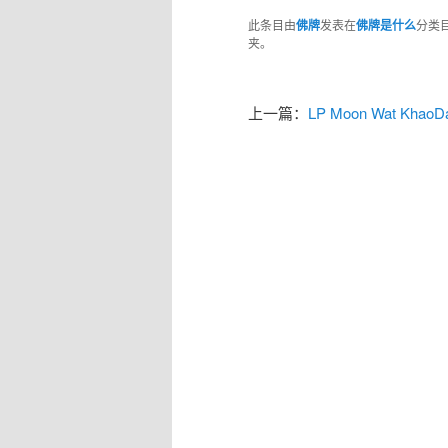
此条目由
佛牌
发表在
佛牌是什么
分类
夹。
上一篇：
LP Moon Wat KhaoD