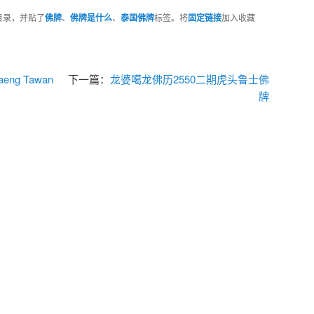
目录，并贴了
佛牌
、
佛牌是什么
、
泰国佛牌
标签。将
固定链接
加入收藏
aeng Tawan
下一篇：
龙婆噶龙佛历2550二期虎头鲁士佛
牌