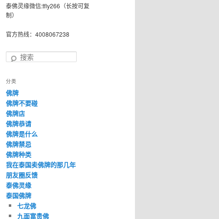
泰佛灵缘微信:tfly266（长按可复
制）
官方热线：4008067238
搜
索
分类
佛牌
佛牌不要碰
佛牌店
佛牌恭请
佛牌是什么
佛牌禁忌
佛牌种类
我在泰国卖佛牌的那几年
朋友圈反馈
泰佛灵缘
泰国佛牌
七龙佛
九面富贵佛