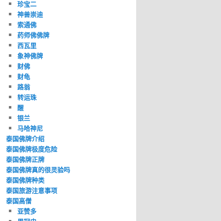
珍宝二
神兽崇迪
索通佛
药师佛佛牌
西瓦里
象神佛牌
财佛
财龟
路翁
转运珠
醒
银兰
马哈神尼
泰国佛牌介绍
泰国佛牌极度危险
泰国佛牌正牌
泰国佛牌真的很灵验吗
泰国佛牌种类
泰国旅游注意事项
泰国高僧
亚赞多