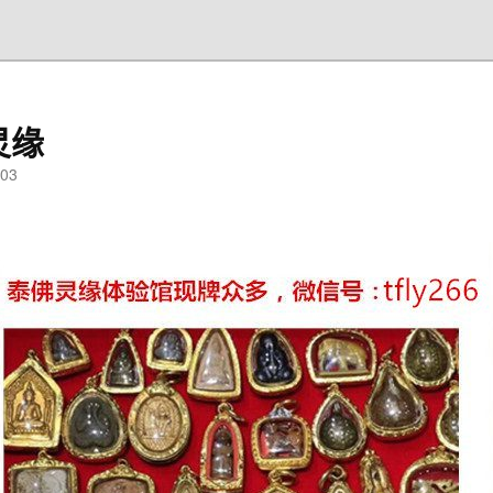
灵缘
03