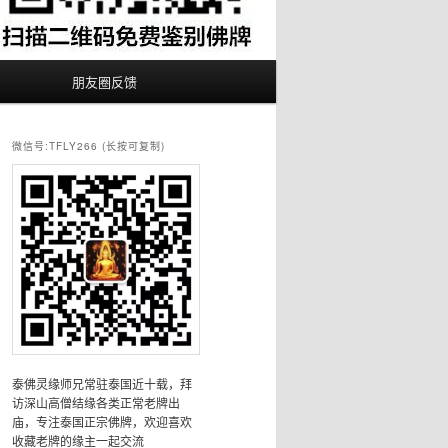
朋友圈反馈
微信号:TFLY266 (长按可复制)
泰佛灵缘师兄常驻泰国近十载，拜
访深山高僧结缘各类正常老牌出
庙，专注泰国正宗佛牌，欢迎喜欢
收藏老牌的缘主一起交流