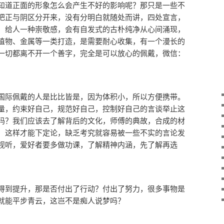
知道正面的形象怎么会产生不好的影响呢？那只是一些不
把正与阴区分开来，没有分明白就随处而讲，四处宣言，
，给人一种崇敬感，会有自发式的古朴纯净从心间涌现，
植物、金属等一类打造，是需要耐心收集，有一个漫长的
一切都离不开一个善字，完全是可以放心的佩戴，微信：
国际佩戴的人是比比皆是，因为体积小，所以方便携带。
量，约束好自己，规范好自己，控制好自己的言谈举止这
吗？我们应该去了解背后的文化，师傅的典故，合成的材
，这样才能下定论，缺乏考究就容易被一些不实的言论发
视听，爱好者要多做功课，了解精神内涵，先了解再选
得到提升，那是否付出了行动？付出了努力，很多事物是
就能平步青云，这岂不是痴人说梦吗？