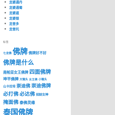
龙婆通丹
龙婆通蜀
龙婆遮
龙婆银
龙普多
龙普托
标签
佛牌
佛牌好不好
七龙佛
佛牌是什么
四面佛牌
南帕亚女王佛牌
坤平佛牌
大锄头
女王佛
小锄头
崇迪佛牌
崇迪佛
山卡拉培
必打佛
必达佛
招财女神
掩面佛
泰佛灵缘
泰国佛牌