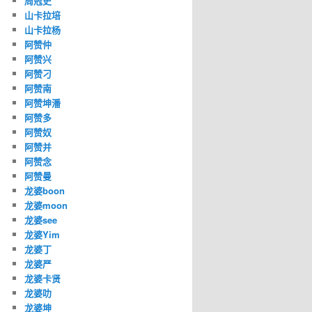
周冠史
山卡拉培
山卡拉杨
阿赞仲
阿赞兴
阿赞刁
阿赞南
阿赞坤潘
阿赞多
阿赞奴
阿赞并
阿赞念
阿赞曼
龙婆boon
龙婆moon
龙婆see
龙婆Yim
龙婆丁
龙婆严
龙婆卡贤
龙婆叻
龙婆坤