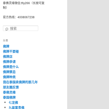
泰佛灵缘微信:tfly266（长按可复
制）
官方热线：4008067238
搜
索
分类
佛牌
佛牌不要碰
佛牌店
佛牌恭请
佛牌是什么
佛牌禁忌
佛牌种类
我在泰国卖佛牌的那几年
朋友圈反馈
泰佛灵缘
泰国佛牌
七龙佛
九面富贵佛