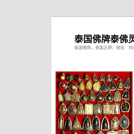
跳
至
主
内
泰国佛牌泰佛
容
区
泰国佛牌，泰国正牌，微信：tfly
域