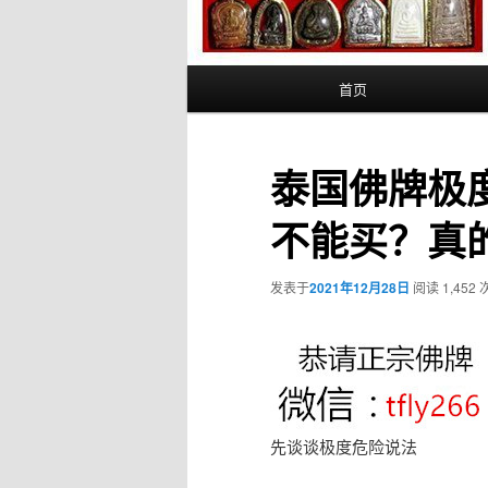
主
首页
页
泰国佛牌极
不能买？真
发表于
2021年12月28日
阅读 1,452 
先谈谈极度危险说法