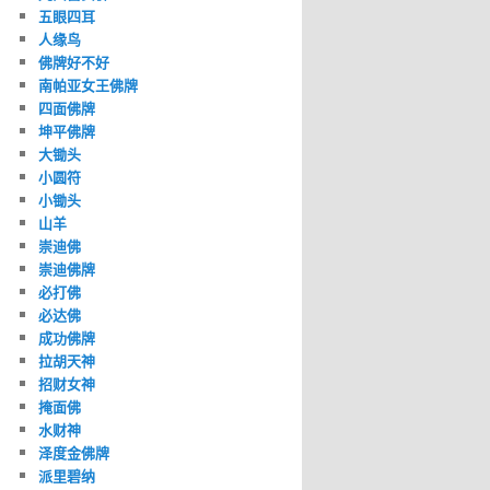
五眼四耳
人缘鸟
佛牌好不好
南帕亚女王佛牌
四面佛牌
坤平佛牌
大锄头
小圆符
小锄头
山羊
崇迪佛
崇迪佛牌
必打佛
必达佛
成功佛牌
拉胡天神
招财女神
掩面佛
水财神
泽度金佛牌
派里碧纳