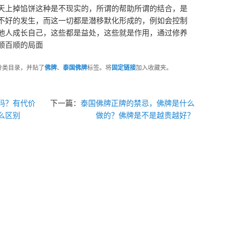
天上掉馅饼这种是不现实的，所谓的帮助所谓的结合，是
不好的发生，而这一切都是潜移默化形成的，例如会控制
他人成长自己，这些都是益处，这些就是作用，通过修养
顺百顺的局面
分类目录，并贴了
佛牌
、
泰国佛牌
标签。将
固定链接
加入收藏夹。
吗？有代价
下一篇：
泰国佛牌正牌的禁忌，佛牌是什么
么区别
做的？佛牌是不是越贵越好？