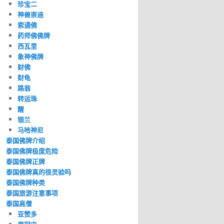
珍宝二
神兽崇迪
索通佛
药师佛佛牌
西瓦里
象神佛牌
财佛
财龟
路翁
转运珠
醒
银兰
马哈神尼
泰国佛牌介绍
泰国佛牌极度危险
泰国佛牌正牌
泰国佛牌真的很灵验吗
泰国佛牌种类
泰国旅游注意事项
泰国高僧
亚赞多