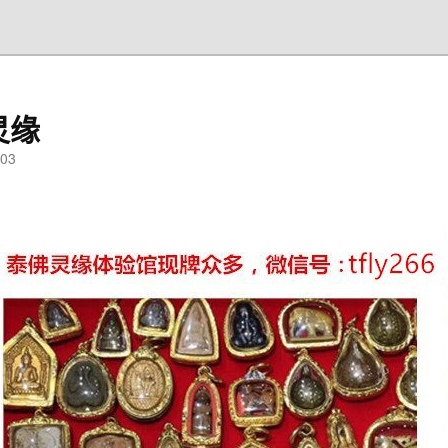
灵缘
03