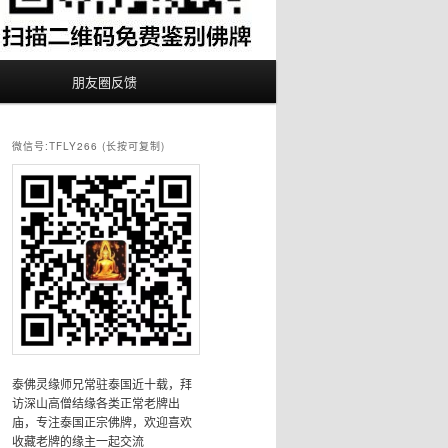
朋友圈反馈
微信号:TFLY266 (长按可复制)
泰佛灵缘师兄常驻泰国近十载，拜
访深山高僧结缘各类正常老牌出
庙，专注泰国正宗佛牌，欢迎喜欢
收藏老牌的缘主一起交流