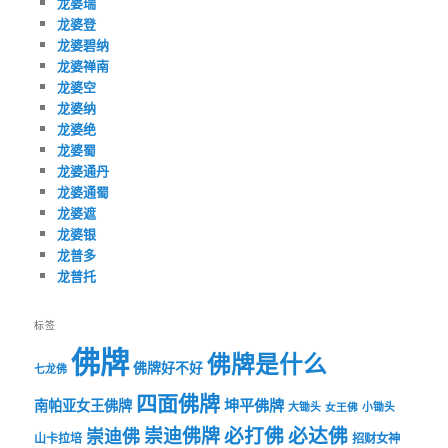
龙婆瑞
龙婆登
龙婆碧纳
龙婆禅南
龙婆空
龙婆纳
龙婆绝
龙婆蜀
龙婆通丹
龙婆通蜀
龙婆遮
龙婆银
龙普多
龙普托
标签
佛牌
佛牌是什么
佛牌好不好
七龙佛
四面佛牌
坤平佛牌
南帕亚女王佛牌
大锄头
女王佛
小锄头
必打佛
必达佛
崇迪佛牌
崇迪佛
山卡拉培
招财女神