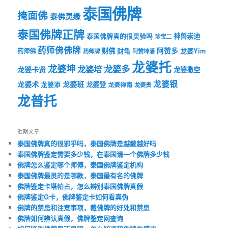
泰国佛牌
掩面佛
泰佛灵缘
泰国佛牌正牌
神兽崇迪
泰国佛牌真的很灵验吗
珍宝二
药师佛佛牌
财佛
阿赞多
药师佛
财龟
龙婆Yim
药师牌
阿赞坤潘
龙婆托
龙婆坤
龙婆多
龙婆培
龙婆卡贤
龙婆撒空
龙婆银
龙婆术
龙婆班
龙婆登
龙婆添
龙婆禅南
龙婆贵
龙普托
近期文章
泰国佛牌真的很邪乎吗，泰国佛牌是越戴越好吗
泰国佛牌鉴定需要多少钱，在泰国请一个佛牌多少钱
佛牌怎么鉴定哪个师傅，泰国佛牌鉴定机构
泰国佛牌最灵的是哪款，泰国最有名的佛牌
佛牌鉴定卡塔帕占，怎么辨别泰国佛牌真假
佛牌鉴定G卡，佛牌鉴定卡如何看真伪
佛牌的禁忌和注意事项，戴佛牌的好处和禁忌
佛牌如何辨认真假，佛牌鉴定网查询