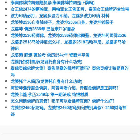
泰国佛牌拉胡佩戴禁忌(泰国佛牌拉胡是正牌吗)
女王佛2474的南帕亚，南帕亚女王佛正牌，泰国女王佛牌适合谁带
波力印纳必打，龙婆多波力印纳，龙婆多波力印纳 材料
龙婆坤2536自身钱袋子，龙婆坤2536自身，龙婆坤钱袋子
龙婆坤 佛历2536年 巴拉米71岁自身
龙婆坤2536药师佛，龙婆坤2536药师佛图鉴，龙婆坤药师佛2536
龙婆多2518马哈神尼怎么样，龙婆多2518马哈神尼，龙婆多马哈
神尼
龙婆添 肥添 瓦帕考 佛历254x年 瓷面坤平佛
龙婆托银制自身(龙婆托自身有什么功效)
泰佛灵缘佛牌太贵？泰佛灵缘的佛牌可请吗？泰佛灵缘诈骗是真的
吗
龙婆托个人简历(龙婆托自身有什么功效)
阿赞坤潘泽度金佛牌，阿赞坤潘介绍，泽度金佛牌是正牌吗？
龙婆卡隆 佛历2549年 第一期法戒 纯银材质
怎么判断佛牌的真假？哪里可以看佛牌真假？佛牌什么好？
龙婆银2460招财龟，龙婆银2460财龟如何辨别真假？2460财龟神
迹