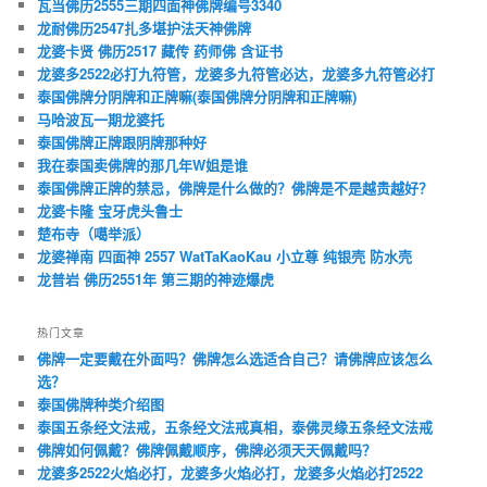
瓦当佛历2555三期四面神佛牌编号3340
龙耐佛历2547扎多堪护法天神佛牌
龙婆卡贤 佛历2517 藏传 药师佛 含证书
龙婆多2522必打九符管，龙婆多九符管必达，龙婆多九符管必打
泰国佛牌分阴牌和正牌嘛(泰国佛牌分阴牌和正牌嘛)
马哈波瓦一期龙婆托
泰国佛牌正牌跟阴牌那种好
我在泰国卖佛牌的那几年W姐是谁
泰国佛牌正牌的禁忌，佛牌是什么做的？佛牌是不是越贵越好？
龙婆卡隆 宝牙虎头鲁士
楚布寺（噶举派）
龙婆禅南 四面神 2557 WatTaKaoKau 小立尊 纯银壳 防水壳
龙普岩 佛历2551年 第三期的神迹爆虎
热门文章
佛牌一定要戴在外面吗？佛牌怎么选适合自己？请佛牌应该怎么
选？
泰国佛牌种类介绍图
泰国五条经文法戒，五条经文法戒真相，泰佛灵缘五条经文法戒
佛牌如何佩戴？佛牌佩戴顺序，佛牌必须天天佩戴吗？
龙婆多2522火焰必打，龙婆多火焰必打，龙婆多火焰必打2522