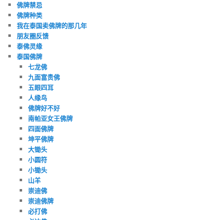
佛牌禁忌
佛牌种类
我在泰国卖佛牌的那几年
朋友圈反馈
泰佛灵缘
泰国佛牌
七龙佛
九面富贵佛
五眼四耳
人缘鸟
佛牌好不好
南帕亚女王佛牌
四面佛牌
坤平佛牌
大锄头
小圆符
小锄头
山羊
崇迪佛
崇迪佛牌
必打佛