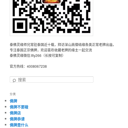
泰佛灵缘师兄常驻泰国近十载，拜访深山高僧结缘各类正常老牌出庙，
专注泰国正宗佛牌，欢迎喜欢收藏老牌的缘主一起交流
泰佛灵缘微信:tfly266（长按可复制）
官方热线：4008067238
搜
索
分类
佛牌
佛牌不要碰
佛牌店
佛牌恭请
佛牌是什么