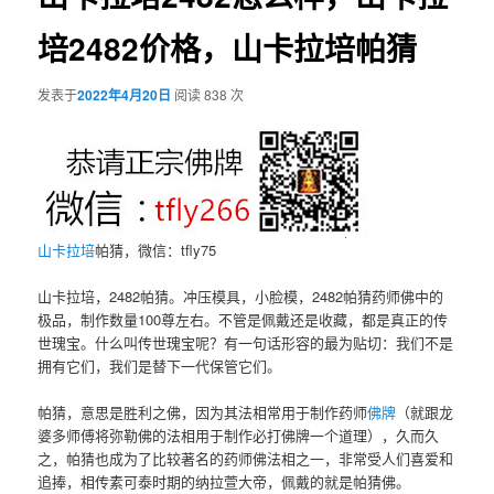
培2482价格，山卡拉培帕猜
发表于
2022年4月20日
阅读 838 次
山卡拉培
帕猜，微信：tfly75
山卡拉培，2482帕猜。冲压模具，小脸模，2482帕猜药师佛中的
极品，制作数量100尊左右。不管是佩戴还是收藏，都是真正的传
世瑰宝。什么叫传世瑰宝呢？有一句话形容的最为贴切：我们不是
拥有它们，我们是替下一代保管它们。
帕猜，意思是胜利之佛，因为其法相常用于制作药师
佛牌
（就跟龙
婆多师傅将弥勒佛的法相用于制作必打佛牌一个道理），久而久
之，帕猜也成为了比较著名的药师佛法相之一，非常受人们喜爱和
追捧，相传素可泰时期的纳拉萱大帝，佩戴的就是帕猜佛。