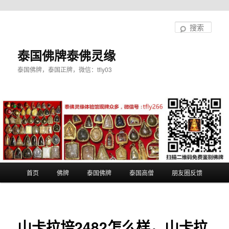
跳
至
搜
主
索
内
泰国佛牌泰佛灵缘
容
泰国佛牌，泰国正牌，微信：tfly03
区
域
主
首页
佛牌
泰国佛牌
泰国高僧
朋友圈反馈
页
山卡拉培2482怎么样，山卡拉