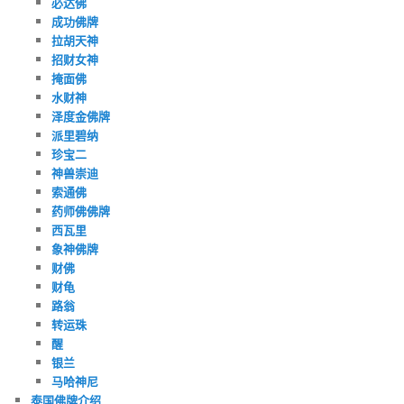
必达佛
成功佛牌
拉胡天神
招财女神
掩面佛
水财神
泽度金佛牌
派里碧纳
珍宝二
神兽崇迪
索通佛
药师佛佛牌
西瓦里
象神佛牌
财佛
财龟
路翁
转运珠
醒
银兰
马哈神尼
泰国佛牌介绍