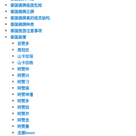
泰国佛牌极度危险
泰国佛牌正牌
泰国佛牌真的很灵验吗
泰国佛牌种类
泰国旅游注意事项
泰国高僧
亚赞多
周冠史
山卡拉培
山卡拉杨
阿赞仲
阿赞兴
阿赞刁
阿赞南
阿赞坤潘
阿赞多
阿赞奴
阿赞并
阿赞念
阿赞曼
龙婆boon