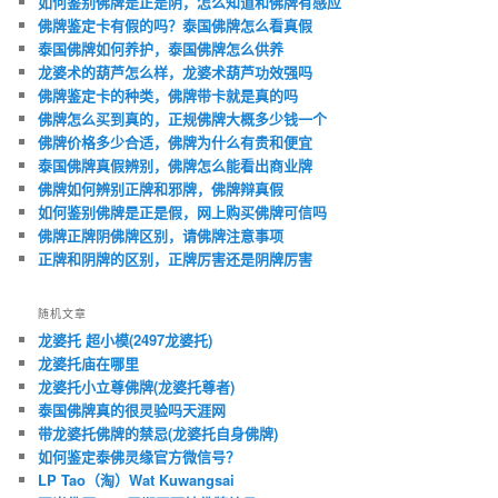
如何鉴别佛牌是正是阴，怎么知道和佛牌有感应
佛牌鉴定卡有假的吗？泰国佛牌怎么看真假
泰国佛牌如何养护，泰国佛牌怎么供养
龙婆术的葫芦怎么样，龙婆术葫芦功效强吗
佛牌鉴定卡的种类，佛牌带卡就是真的吗
佛牌怎么买到真的，正规佛牌大概多少钱一个
佛牌价格多少合适，佛牌为什么有贵和便宜
泰国佛牌真假辨别，佛牌怎么能看出商业牌
佛牌如何辨别正牌和邪牌，佛牌辩真假
如何鉴别佛牌是正是假，网上购买佛牌可信吗
佛牌正牌阴佛牌区别，请佛牌注意事项
正牌和阴牌的区别，正牌厉害还是阴牌厉害
随机文章
龙婆托 超小模(2497龙婆托)
龙婆托庙在哪里
龙婆托小立尊佛牌(龙婆托尊者)
泰国佛牌真的很灵验吗天涯网
带龙婆托佛牌的禁忌(龙婆托自身佛牌)
如何鉴定泰佛灵缘官方微信号？
LP Tao（淘）Wat Kuwangsai