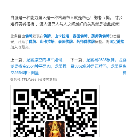
自渡是一种能力渡人是一种格局帮人就是帮己！弱者互撕， 寸步
难行强者搭桥 ，渡人渡己人与人之间最好的关系就是彼此成就！
此条目由
佛牌
发表在
佛牌
、
山卡拉培
、
泰国佛牌
、
药师佛佛牌
分类目
录，并贴了
佛牌
、
山卡拉培
、
泰国佛牌
、
药师佛佛牌
标签。将
固定链接
加入收藏夹。
上一篇：
龙婆撒空的坤平如何，
下一篇：
龙婆易2535象神，龙婆
龙婆撒空2554坤平黑肉，龙婆撒
易5352象神是正牌吗，龙婆易象
空2554坤平图鉴
神
微信号:TFLY266 (长按可复制)