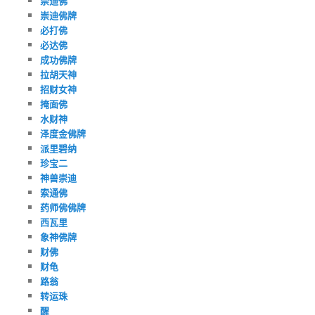
崇迪佛
崇迪佛牌
必打佛
必达佛
成功佛牌
拉胡天神
招财女神
掩面佛
水财神
泽度金佛牌
派里碧纳
珍宝二
神兽崇迪
索通佛
药师佛佛牌
西瓦里
象神佛牌
财佛
财龟
路翁
转运珠
醒