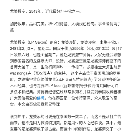
龙婆撒空，2543年，近代最好坤平佛之一。
加持数年，品相完美，稀少银符管、大模浅色粉肉。事业爱情两手
抓
龙婆撒空（LP Saxon）别名：龙婆沙矿，龙婆沙空。出生于佛历
2481年2月3日，星期二。圆寂于佛历2556年（公历2013年）9月17
日凌晨六时，也是个星期二。说起龙婆撒空师傅，大家无疑会联想
到泰国著名的龙婆添大师，没错，龙婆撒空就是龙婆添师傅座下的
首席大弟子，其一生修行所得均一一传授了。龙婆撒空大师生前是
wat nonga寺（瓦农嘎寺）的主持， 这个寺庙位于泰国南部的罗勇
府，龙婆撒空曾向师傅龙普添LP tim(瓦拉函赖寺) 学习到很多的法
术和经典、也与龙婆坤LP koon(瓦邦赖寺)等多位高僧共同研习许
多法术和经典。师傅曾经督造过非常多知名并且受到泰国收藏者和
广大善信喜爱的
佛牌
。他在泰国是一位修行高深，众人敬爱的高
僧。本文由泰佛灵缘师兄整理
说到坤平，龙婆添的可说是在泰国数一数二了。而这不是从打广告
而来，也不是因为做得特别美。都是用过的人之经验谈。其中，最
重要的是龙婆添放了派古曼。而这个中的制作法，龙婆添交了一小