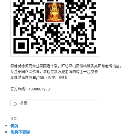
泰佛灵缘师兄常驻泰国近十载，拜访深山高僧结缘各类正常老牌出庙，
专注泰国正宗佛牌，欢迎喜欢收藏老牌的缘主一起交流
泰佛灵缘微信:tfly266（长按可复制）
官方热线：4008067238
搜
索
分类
佛牌
佛牌不要碰