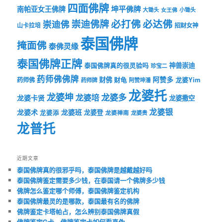
四面佛牌
坤平佛牌
南帕亚女王佛牌
大锄头
女王佛
小锄头
必打佛
必达佛
崇迪佛牌
崇迪佛
山卡拉培
招财女神
泰国佛牌
掩面佛
泰佛灵缘
泰国佛牌正牌
神兽崇迪
泰国佛牌真的很灵验吗
珍宝二
药师佛佛牌
财佛
阿赞多
药师佛
财龟
龙婆Yim
药师牌
阿赞坤潘
龙婆托
龙婆坤
龙婆多
龙婆培
龙婆卡贤
龙婆撒空
龙婆银
龙婆术
龙婆班
龙婆登
龙婆添
龙婆禅南
龙婆贵
龙普托
近期文章
泰国佛牌真的很邪乎吗，泰国佛牌是越戴越好吗
泰国佛牌鉴定需要多少钱，在泰国请一个佛牌多少钱
佛牌怎么鉴定哪个师傅，泰国佛牌鉴定机构
泰国佛牌最灵的是哪款，泰国最有名的佛牌
佛牌鉴定卡塔帕占，怎么辨别泰国佛牌真假
佛牌鉴定G卡，佛牌鉴定卡如何看真伪