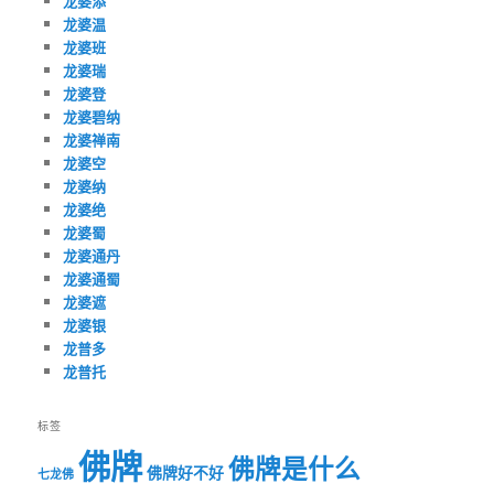
龙婆添
龙婆温
龙婆班
龙婆瑞
龙婆登
龙婆碧纳
龙婆禅南
龙婆空
龙婆纳
龙婆绝
龙婆蜀
龙婆通丹
龙婆通蜀
龙婆遮
龙婆银
龙普多
龙普托
标签
佛牌
佛牌是什么
佛牌好不好
七龙佛