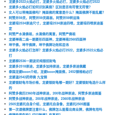
龙婆多2522火焰必打，龙婆多火焰必打，龙婆多火焰必打2522
龙婆多火焰必打如何识别真假？区别是否有符管无符管？
女人可以带掩面佛吗？掩面佛的寓意是什么？掩面佛牌不能乱戴？
阿赞并59灵，阿赞并59灵路翁，阿赞并59转运珠
龙婆培2534崇迪尺寸，龙婆培2534崇迪四喷，龙婆培四喷崇迪鉴
定
阿赞严水滴佛祖，水滴佛的寓意，阿赞严佛祖
龙婆禅南二庙一期菱形四面神，龙婆禅南2560四面神
坤平佛，坤平佛牌，坤平佛牌功效和忌讳
龙婆多火焰必打怎样？龙婆多火焰必打2522，龙婆多2522火焰必
打
龙婆柳2536一期波尼纯银招财龟
龙婆多2518崇迪，龙婆多加持崇迪，龙婆多崇迪佩戴
泰国龙婆boon介绍，龙婆boon掩面佛，2452镁格帕必打
龙婆温2542药师佛 九宝铜
龙婆银财龟市场价格，龙婆银财龟哪一期好？龙婆银财龟选什么样
的
阿赞多佛历2360年战神崇迪，200年战神崇迪，阿赞多崇迪图鉴
阿赞多战神崇迪，200年战神崇迪，2360年战神崇迪
2505龙婆托自身介绍，龙婆托自身像，龙婆托2505图鉴
第一次请佛牌要注意什么，佛牌怎么能看出商业牌，佛牌有用吗
佛牌极度危险？切记躲避？有真相？