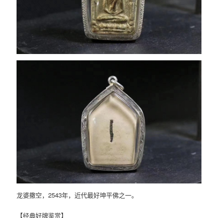
龙婆撒空，2543年，近代最好坤平佛之一。
【经典好牌鉴赏】