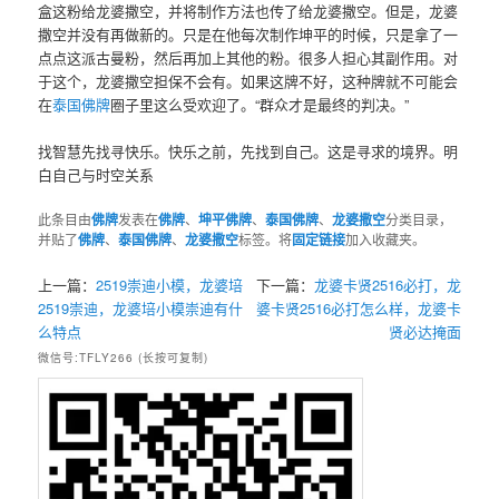
盒这粉给龙婆撒空，并将制作方法也传了给龙婆撒空。但是，龙婆
撒空并没有再做新的。只是在他每次制作坤平的时候，只是拿了一
点点这派古曼粉，然后再加上其他的粉。很多人担心其副作用。对
于这个，龙婆撒空担保不会有。如果这牌不好，这种牌就不可能会
在
泰国佛牌
圈子里这么受欢迎了。“群众才是最终的判决。”
找智慧先找寻快乐。快乐之前，先找到自己。这是寻求的境界。明
白自己与时空关系
此条目由
佛牌
发表在
佛牌
、
坤平佛牌
、
泰国佛牌
、
龙婆撒空
分类目录，
并贴了
佛牌
、
泰国佛牌
、
龙婆撒空
标签。将
固定链接
加入收藏夹。
上一篇：
2519崇迪小模，龙婆培
下一篇：
龙婆卡贤2516必打，龙
2519崇迪，龙婆培小模崇迪有什
婆卡贤2516必打怎么样，龙婆卡
么特点
贤必达掩面
微信号:TFLY266 (长按可复制)