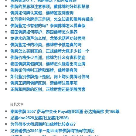
佛牌的禁忌和注意事项，戴佛牌的好处和禁忌
佛牌如何辨认真假，佛牌鉴定网查询
如何鉴别佛牌是正是阴，怎么知道和佛牌有感应
佛牌鉴定卡有假的吗？泰国佛牌怎么看真假
泰国佛牌如何养护，泰国佛牌怎么供养
龙婆术的葫芦怎么样，龙婆术葫芦功效强吗
佛牌鉴定卡的种类，佛牌带卡就是真的吗
佛牌怎么买到真的，正规佛牌大概多少钱一个
佛牌价格多少合适，佛牌为什么有贵和便宜
泰国佛牌真假辨别，佛牌怎么能看出商业牌
佛牌如何辨别正牌和邪牌，佛牌辩真假
如何鉴别佛牌是正是假，网上购买佛牌可信吗
佛牌正牌阴佛牌区别，请佛牌注意事项
正牌和阴牌的区别，正牌厉害还是阴牌厉害
随机文章
泰国佛牌 2557 萨马空会长 Paya帕亚堪潘 必达掩面佛 共166尊
龙婆doo2528龙婆托(龙婆托2526)
为何很多大师后期所出佛牌比较商业？
龙婆碰佛历2544第一期四面神佛牌纯银面特别版