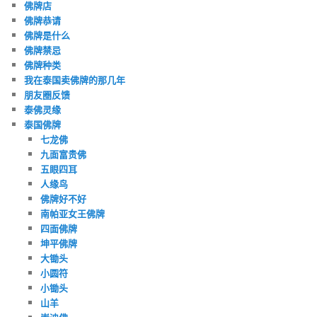
佛牌店
佛牌恭请
佛牌是什么
佛牌禁忌
佛牌种类
我在泰国卖佛牌的那几年
朋友圈反馈
泰佛灵缘
泰国佛牌
七龙佛
九面富贵佛
五眼四耳
人缘鸟
佛牌好不好
南帕亚女王佛牌
四面佛牌
坤平佛牌
大锄头
小圆符
小锄头
山羊