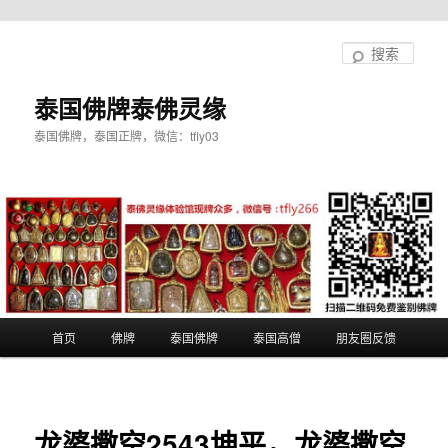
跳
至
搜
主
索
内
泰国佛牌泰佛灵缘
容
泰国佛牌，泰国正牌，微信：tfly03
区
域
主
首页
佛牌
泰国佛牌
泰国高僧
朋友圈反馈
页
龙婆撒空2543坤平，龙婆撒空