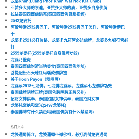
龙婆Khan(Luang Phor Khan Wat Nok Kra Chab)
亚赞多大师的崇迪，亚赞多大师的庙，亚赞多自身佛牌
拉祜泰国四面佛跳舞(泰国四面佛舞蹈视频)
2542龙婆托
阿赞坤潘2532旁巴干，阿赞坤潘2532旁巴干怎样，阿赞坤潘榜巴
干
龙婆多2521必打价格，龙婆多九符管必达佛牌，龙婆多九银符管必
打
2555龙婆托(2555龙婆托自身佛牌功效)
龙婆乃壁虎
泰国四面佛附近当地美食(泰国四面佛地址)
菩提配松石天珠红玛瑙款佛牌链
关于Hoon Payon（魂魄勇）
龙婆添2518七龙佛，七龙佛龙婆添，龙婆添七龙佛牌功效
泰国佛牌阴牌正牌(泰国佛牌阴牌正牌区别)
招财女神供奉，泰国招财女神供奉，泰国招财女神
龙婆托窝绝和窝光(2497龙婆托)
泰国佛牌有什么禁忌吗(泰国佛牌有什么禁忌吗)
热门文章
龙婆通蜀简介，龙婆通蜀坐禅佛祖，必打高僧龙婆通蜀