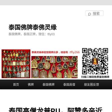
跳
至
搜
主
索
内
泰国佛牌泰佛灵缘
容
泰国佛牌，泰国正牌，微信：tfly03
区
域
主
首页
佛牌
泰国佛牌
泰国高僧
朋友圈反馈
页
泰国高僧龙普PU，阿赞多亲近