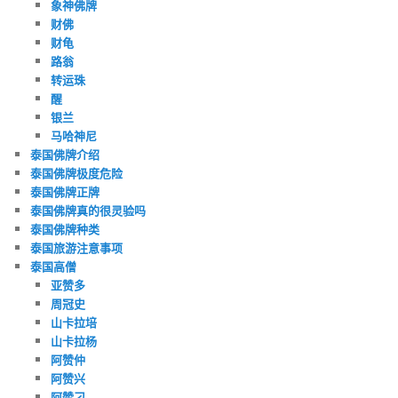
象神佛牌
财佛
财龟
路翁
转运珠
醒
银兰
马哈神尼
泰国佛牌介绍
泰国佛牌极度危险
泰国佛牌正牌
泰国佛牌真的很灵验吗
泰国佛牌种类
泰国旅游注意事项
泰国高僧
亚赞多
周冠史
山卡拉培
山卡拉杨
阿赞仲
阿赞兴
阿赞刁