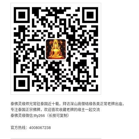
泰佛灵缘师兄常驻泰国近十载，拜访深山高僧结缘各类正常老牌出庙，
专注泰国正宗佛牌，欢迎喜欢收藏老牌的缘主一起交流
泰佛灵缘微信:tfly266（长按可复制）
官方热线：4008067238