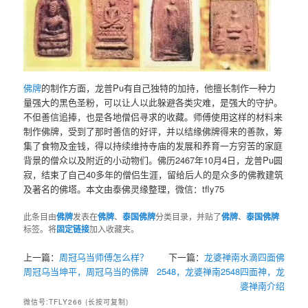
佛牌
的制作方面，龙普Pu有自己独特的加持，他擅长制作一种力
量强大的黑色圣粉，可以让人以此躲避各类灾难，是强大的守护。
不但善信追捧，也是各地僧侣寻求的收藏。师傅使用这样的材料来
制作佛牌，受到了那时善信的好评，并以结缘佛牌得来的善款，筹
集了食物及金钱，得以持续维持寺庙的发展和养育一方穷苦的家庭
背景的僧众以及附近的小动物们。佛历2467年10月4日，龙普Pu圆
寂，结束了自己40多年的僧侣生涯，留给后人的是众多的佛教建筑
及著名的佛塔。本文由泰佛灵缘整理，微信：tfly75
此条目由
佛牌
发表在
佛牌
、
泰国佛牌
分类目录，并贴了
佛牌
、
泰国佛牌
标签。将
固定链接
加入收藏夹。
上一篇：
周冠乌当师傅怎么样？
下一篇：
龙婆禅南水滴四面佛
周冠乌当坤平，周冠乌当的佛牌
2548，龙婆禅南2548四面神，龙
婆禅南介绍
微信号:TFLY266 (长按可复制)