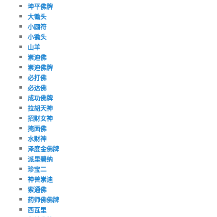
坤平佛牌
大锄头
小圆符
小锄头
山羊
崇迪佛
崇迪佛牌
必打佛
必达佛
成功佛牌
拉胡天神
招财女神
掩面佛
水财神
泽度金佛牌
派里碧纳
珍宝二
神兽崇迪
索通佛
药师佛佛牌
西瓦里