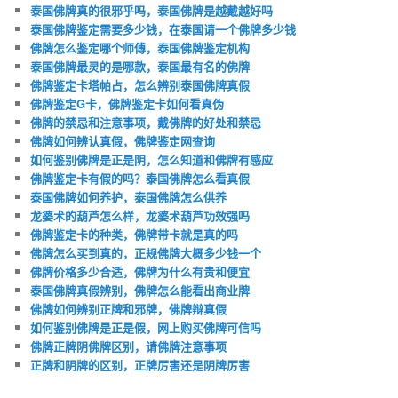
泰国佛牌真的很邪乎吗，泰国佛牌是越戴越好吗
泰国佛牌鉴定需要多少钱，在泰国请一个佛牌多少钱
佛牌怎么鉴定哪个师傅，泰国佛牌鉴定机构
泰国佛牌最灵的是哪款，泰国最有名的佛牌
佛牌鉴定卡塔帕占，怎么辨别泰国佛牌真假
佛牌鉴定G卡，佛牌鉴定卡如何看真伪
佛牌的禁忌和注意事项，戴佛牌的好处和禁忌
佛牌如何辨认真假，佛牌鉴定网查询
如何鉴别佛牌是正是阴，怎么知道和佛牌有感应
佛牌鉴定卡有假的吗？泰国佛牌怎么看真假
泰国佛牌如何养护，泰国佛牌怎么供养
龙婆术的葫芦怎么样，龙婆术葫芦功效强吗
佛牌鉴定卡的种类，佛牌带卡就是真的吗
佛牌怎么买到真的，正规佛牌大概多少钱一个
佛牌价格多少合适，佛牌为什么有贵和便宜
泰国佛牌真假辨别，佛牌怎么能看出商业牌
佛牌如何辨别正牌和邪牌，佛牌辩真假
如何鉴别佛牌是正是假，网上购买佛牌可信吗
佛牌正牌阴佛牌区别，请佛牌注意事项
正牌和阴牌的区别，正牌厉害还是阴牌厉害