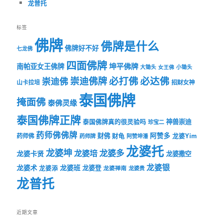
龙普托
标签
佛牌
佛牌是什么
佛牌好不好
七龙佛
四面佛牌
坤平佛牌
南帕亚女王佛牌
大锄头
女王佛
小锄头
必打佛
必达佛
崇迪佛牌
崇迪佛
山卡拉培
招财女神
泰国佛牌
掩面佛
泰佛灵缘
泰国佛牌正牌
神兽崇迪
泰国佛牌真的很灵验吗
珍宝二
药师佛佛牌
财佛
阿赞多
药师佛
财龟
龙婆Yim
药师牌
阿赞坤潘
龙婆托
龙婆坤
龙婆多
龙婆培
龙婆卡贤
龙婆撒空
龙婆银
龙婆术
龙婆班
龙婆登
龙婆添
龙婆禅南
龙婆贵
龙普托
近期文章