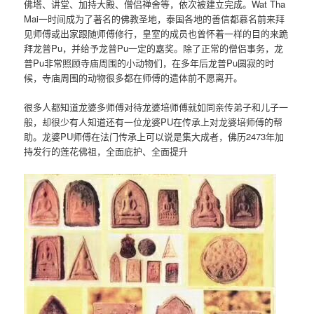
佛塔、讲堂、加持大殿、僧侣禅舍等，依次被建立完成。Wat Tha
Mai一时间成为了著名的佛教圣地，泰国各地的善信都慕名前来拜
见师傅或出家跟随师傅修行，皇室的成员也曾怀着一样的目的来跪
拜龙普Pu，并给予龙普Pu一定的嘉奖。除了正常的僧侣事务，龙
普Pu非常照顾寺庙周围的小动物们，在多年后龙普Pu圆寂的时
候，寺庙周围的动物很多都在师傅的遗体前不愿离开。
很多人都知道龙婆多师傅对待龙婆培师傅就如同亲传弟子和儿子一
般，却很少有人知道还有一位龙婆PU在传承上对龙婆培师傅的帮
助。龙婆PU师傅在法门传承上可以说是集大成者，佛历2473年加
持发行的莲花佛祖，全面庇护、全面提升