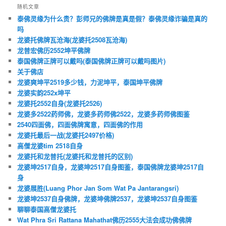
随机文章
泰佛灵缘为什么贵？彭师兄的佛牌是真是假？泰佛灵缘诈骗是真的
吗
龙婆托佛牌瓦沧海(龙婆托2508瓦沧海)
龙普宏佛历2552坤平佛牌
泰国佛牌正牌可以戴吗(泰国佛牌正牌可以戴吗图片)
关于佛店
龙婆爽坤平2519多少钱，力泥坤平，泰国坤平佛牌
龙婆实韵252x坤平
龙婆托2552自身(龙婆托2526)
龙婆多2522药师佛，龙婆多药师佛2522，龙婆多药师佛图鉴
2540四面佛，四面佛牌寓意，四面佛的作用
龙婆托最后一战(龙婆托2497价格)
高僧龙婆tim 2518自身
龙婆托和龙普托(龙婆托和龙普托的区别)
龙婆坤2517自身，龙婆坤2517自身图鉴，泰国佛牌龙婆坤2517自
身
龙婆展胜(Luang Phor Jan Som Wat Pa Jantarangsri)
龙婆坤2537自身佛牌，龙婆坤佛牌2537，龙婆坤2537自身图鉴
聊聊泰国高僧龙婆托
Wat Phra Sri Rattana Mahathat佛历2555大法会成功佛佛牌