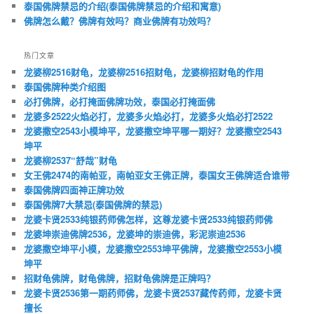
泰国佛牌禁忌的介绍(泰国佛牌禁忌的介绍和寓意)
佛牌怎么戴？佛牌有效吗？商业佛牌有功效吗？
热门文章
龙婆柳2516财龟，龙婆柳2516招财龟，龙婆柳招财龟的作用
泰国佛牌种类介绍图
必打佛牌，必打掩面佛牌功效，泰国必打掩面佛
龙婆多2522火焰必打，龙婆多火焰必打，龙婆多火焰必打2522
龙婆撒空2543小模坤平，龙婆撒空坤平哪一期好？龙婆撒空2543
坤平
龙婆柳2537“舒哉”财龟
女王佛2474的南帕亚，南帕亚女王佛正牌，泰国女王佛牌适合谁带
泰国佛牌四面神正牌功效
泰国佛牌7大禁忌(泰国佛牌的禁忌)
龙婆卡贤2533纯银药师佛怎样，这尊龙婆卡贤2533纯银药师佛
龙婆坤崇迪佛牌2536，龙婆坤的崇迪佛，彩泥崇迪2536
龙婆撒空坤平小模，龙婆撒空2553坤平佛牌，龙婆撒空2553小模
坤平
招财龟佛牌，财龟佛牌，招财龟佛牌是正牌吗？
龙婆卡贤2536第一期药师佛，龙婆卡贤2537藏传药师，龙婆卡贤
擅长