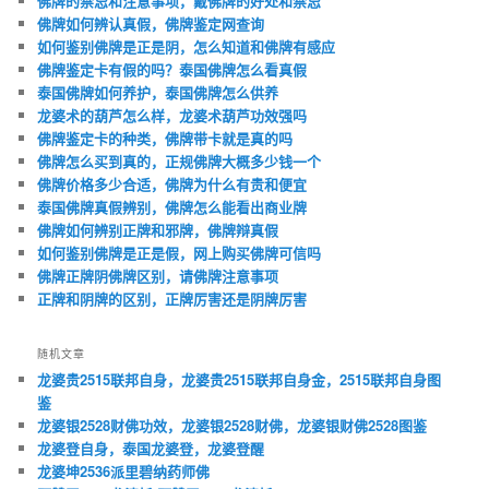
佛牌的禁忌和注意事项，戴佛牌的好处和禁忌
佛牌如何辨认真假，佛牌鉴定网查询
如何鉴别佛牌是正是阴，怎么知道和佛牌有感应
佛牌鉴定卡有假的吗？泰国佛牌怎么看真假
泰国佛牌如何养护，泰国佛牌怎么供养
龙婆术的葫芦怎么样，龙婆术葫芦功效强吗
佛牌鉴定卡的种类，佛牌带卡就是真的吗
佛牌怎么买到真的，正规佛牌大概多少钱一个
佛牌价格多少合适，佛牌为什么有贵和便宜
泰国佛牌真假辨别，佛牌怎么能看出商业牌
佛牌如何辨别正牌和邪牌，佛牌辩真假
如何鉴别佛牌是正是假，网上购买佛牌可信吗
佛牌正牌阴佛牌区别，请佛牌注意事项
正牌和阴牌的区别，正牌厉害还是阴牌厉害
随机文章
龙婆贵2515联邦自身，龙婆贵2515联邦自身金，2515联邦自身图
鉴
龙婆银2528财佛功效，龙婆银2528财佛，龙婆银财佛2528图鉴
龙婆登自身，泰国龙婆登，龙婆登醒
龙婆坤2536派里碧纳药师佛