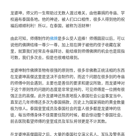
龙婆坤，师父的一生帮助过无数人渡过难关，由他募捐的寺庙、学
校遍布泰国各地。他的神迹，被人们口口相传，很多人得到他的祝
福后顺顺利利！所以，在泰国，被称为活财神！
由此可知，师傅制作的
佛牌
是多么受人追捧！师傅圆寂以后，可以
说他的佛牌结缘一尊少一尊，加上现在牌子被他的侄子收藏在家
里，就算我们经常去寺庙拜访，能结缘到师傅佛牌的机会也是屈指
可数，我们多次去，但是也很难结缘到。
龙婆坤制作佛牌圣物有很强的原则性，很多非佛教正统法相的东西
在龙婆坤高僧这里是坚决不会制作的，而这个问题在很多别的寺庙
的师傅中则会遇到，主要也是善信的要求和建议所致，而龙婆坤对
于这个原则性的问题的态度是非常坚持的，可见师傅是一位拥有很
强正念的高僧。此外龙婆坤还热衷地投入泰国社会公益事宜当中，
直至近几年师傅还多次为泰国捐款，历史上为国家捐助的黄金数量
极为惊人。泰国皇室成员及泰国社会的富人很多都是龙婆坤的信
徒，每当师傅身体不佳需要住院的时候，都会惊动整个泰国社会，
前去医院看望师傅的皇室成员及军队将领更是不计其数。
在龙婆坤高僧圆寂之后，大量的泰国社交演义名人、军队及警务高