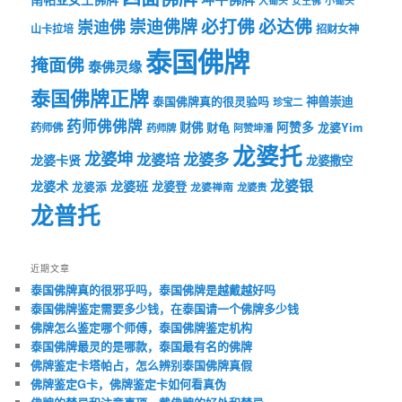
大锄头
女王佛
小锄头
必打佛
必达佛
崇迪佛牌
崇迪佛
山卡拉培
招财女神
泰国佛牌
掩面佛
泰佛灵缘
泰国佛牌正牌
神兽崇迪
泰国佛牌真的很灵验吗
珍宝二
药师佛佛牌
财佛
阿赞多
药师佛
财龟
龙婆Yim
药师牌
阿赞坤潘
龙婆托
龙婆坤
龙婆多
龙婆培
龙婆卡贤
龙婆撒空
龙婆银
龙婆术
龙婆班
龙婆登
龙婆添
龙婆禅南
龙婆贵
龙普托
近期文章
泰国佛牌真的很邪乎吗，泰国佛牌是越戴越好吗
泰国佛牌鉴定需要多少钱，在泰国请一个佛牌多少钱
佛牌怎么鉴定哪个师傅，泰国佛牌鉴定机构
泰国佛牌最灵的是哪款，泰国最有名的佛牌
佛牌鉴定卡塔帕占，怎么辨别泰国佛牌真假
佛牌鉴定G卡，佛牌鉴定卡如何看真伪