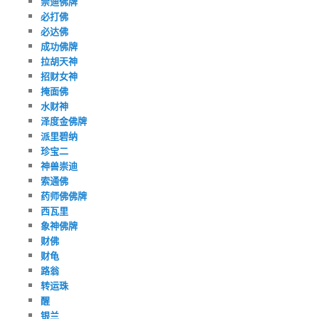
崇迪佛牌
必打佛
必达佛
成功佛牌
拉胡天神
招财女神
掩面佛
水财神
泽度金佛牌
派里碧纳
珍宝二
神兽崇迪
索通佛
药师佛佛牌
西瓦里
象神佛牌
财佛
财龟
路翁
转运珠
醒
银兰