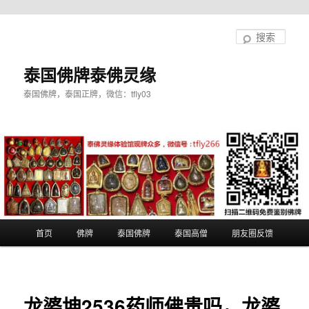
跳
至
搜
主
索
内
泰国佛牌泰佛灵缘
容
泰国佛牌，泰国正牌，微信：tfly03
区
域
主
首页
佛牌
泰国佛牌
泰国高僧
朋友圈反馈
页
龙婆坤2536药师佛贵吗，龙婆