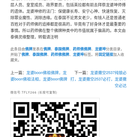
层人员、皇室成员、政界要员，包括英拉都有前去拜祭龙婆坤师傅
的遗体。龙婆坤修的法门：保健康长寿、安宁心神、快速恢复、灭
除罪业魔性、消除违缘。在泰国不论男女老少，有钱人还是普通老
百姓对于药师佛的追捧都是很高的，毕竟有了好身体才是最重要的
事情。所以药师佛在整个佛牌种类中的市值就属于偏高的。本文由
泰佛灵缘整理，转载请注明
此条目由
佛牌
发表在
佛牌
、
泰国佛牌
、
药师佛佛牌
、
龙婆坤
分类目录，
并贴了
佛牌
、
泰国佛牌
、
药师佛佛牌
、
龙婆坤
标签。将
固定链接
加入收
藏夹。
上一篇：
龙婆boon佛祖佛牌，龙
下一篇：
龙婆撒空2537纯银必
婆boon佛祖法相，龙婆boon佛牌
打，龙婆撒空2537必打，龙婆撒
空必达
微信号:TFLY266 (长按可复制)