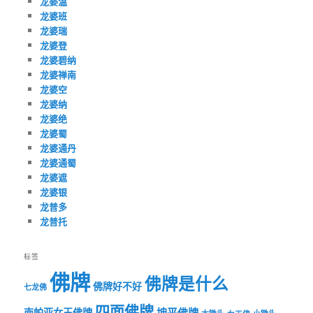
龙婆温
龙婆班
龙婆瑞
龙婆登
龙婆碧纳
龙婆禅南
龙婆空
龙婆纳
龙婆绝
龙婆蜀
龙婆通丹
龙婆通蜀
龙婆遮
龙婆银
龙普多
龙普托
标签
佛牌
佛牌是什么
佛牌好不好
七龙佛
四面佛牌
坤平佛牌
南帕亚女王佛牌