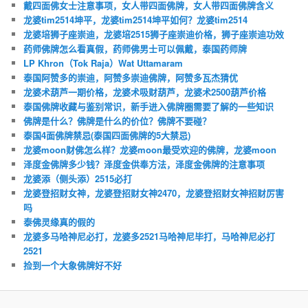
戴四面佛女士注意事项，女人带四面佛牌，女人带四面佛牌含义
龙婆tim2514坤平，龙婆tim2514坤平如何？龙婆tim2514
龙婆培狮子座崇迪，龙婆培2515狮子座崇迪价格，狮子座崇迪功效
药师佛牌怎么看真假，药师佛男士可以佩戴，泰国药师牌
LP Khron（Tok Raja）Wat Uttamaram
泰国阿赞多的崇迪，阿赞多崇迪佛牌，阿赞多瓦杰猜优
龙婆术葫芦一期价格，龙婆术吸财葫芦，龙婆术2500葫芦价格
泰国佛牌收藏与鉴别常识，新手进入佛牌圈需要了解的一些知识
佛牌是什么？佛牌是什么的价位？佛牌不要碰？
泰国4面佛牌禁忌(泰国四面佛牌的5大禁忌)
龙婆moon财佛怎么样？龙婆moon最受欢迎的佛牌，龙婆moon
泽度金佛牌多少钱？泽度金供奉方法，泽度金佛牌的注意事项
龙婆添（侧头添）2515必打
龙婆登招财女神，龙婆登招财女神2470，龙婆登招财女神招财厉害
吗
泰佛灵缘真的假的
龙婆多马哈神尼必打，龙婆多2521马哈神尼毕打，马哈神尼必打
2521
捡到一个大象佛牌好不好