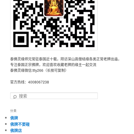
泰佛灵缘师兄常驻泰国近十载，拜访深山高僧结缘各类正常老牌出庙，
专注泰国正宗佛牌，欢迎喜欢收藏老牌的缘主一起交流
泰佛灵缘微信:tfly266（长按可复制）
官方热线：4008067238
搜
索
分类
佛牌
佛牌不要碰
佛牌店