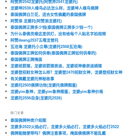
阿赞弄2542龙婆托(阿赞弄2541龙婆托)
龙婆坤2539人缘鸟必达怎么样，龙婆坤人缘鸟佛牌
泰国佛牌白兰花，适合女性佩戴的泰国佛牌
阿赞添 龙婆托(阿赞添龙婆托)
泰国佛牌正牌多少钱(泰国佛牌正牌多少钱一个)
为什么泰佛灵‮这缘‬里供灯，没‮给有‬每个‮贴人‬名字拍视频
阿赞deang2537五喀龙普托
瓦沧海 龙婆托小立尊(龙婆托2508瓦沧海)
泰国佛牌正牌如何供奉(泰国佛牌正牌如何供奉的)
泰国佛牌正牌掩面
龙婆班箭猪，龙婆班箭猪崇迪，龙婆班神兽崇迪骑猪
龙婆登招财女神怎么样？龙婆登2470招财女神，龙婆登招财女神
有关佩戴龙婆托神秘故事
龙婆托2505佛牌功效(龙婆托佛牌图鉴)
龙婆yim象神，龙婆yim象神图鉴，龙婆yim象神价格
龙婆托2556自身(龙婆托2526)
热门文章
泰国佛牌种类介绍图
龙婆多2522火焰必打，龙婆多火焰必打，龙婆多火焰必打2522
佛牌能随便带吗？佛牌注意事项，掩面佛佛牌不能乱戴