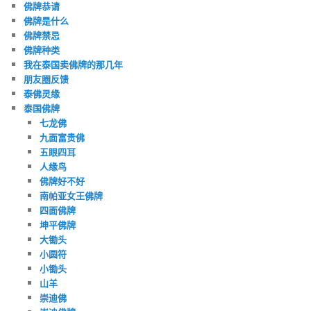
佛牌恭请
佛牌是什么
佛牌禁忌
佛牌种类
我在泰国卖佛牌的那几年
朋友圈反馈
泰佛灵缘
泰国佛牌
七龙佛
九面富贵佛
五眼四耳
人缘鸟
佛牌好不好
南帕亚女王佛牌
四面佛牌
坤平佛牌
大锄头
小圆符
小锄头
山羊
崇迪佛