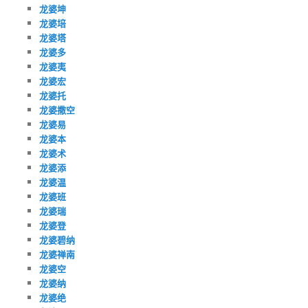
龙婆坤
龙婆培
龙婆塔
龙婆多
龙婆夷
龙婆宏
龙婆托
龙婆撒空
龙婆易
龙婆本
龙婆术
龙婆添
龙婆温
龙婆班
龙婆瑞
龙婆登
龙婆碧纳
龙婆禅南
龙婆空
龙婆纳
龙婆绝