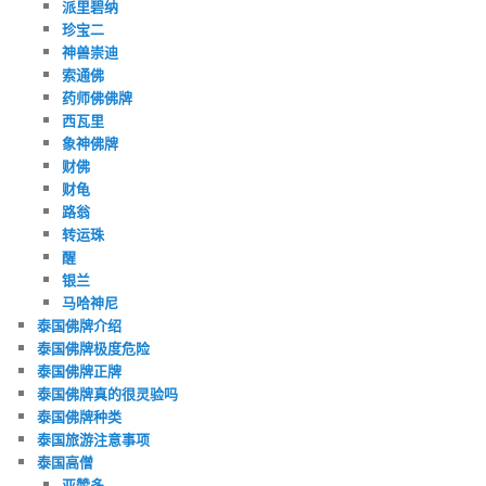
派里碧纳
珍宝二
神兽崇迪
索通佛
药师佛佛牌
西瓦里
象神佛牌
财佛
财龟
路翁
转运珠
醒
银兰
马哈神尼
泰国佛牌介绍
泰国佛牌极度危险
泰国佛牌正牌
泰国佛牌真的很灵验吗
泰国佛牌种类
泰国旅游注意事项
泰国高僧
亚赞多