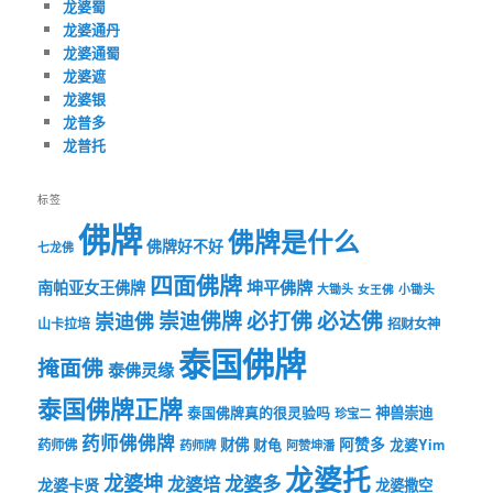
龙婆蜀
龙婆通丹
龙婆通蜀
龙婆遮
龙婆银
龙普多
龙普托
标签
佛牌
佛牌是什么
佛牌好不好
七龙佛
四面佛牌
坤平佛牌
南帕亚女王佛牌
大锄头
女王佛
小锄头
必打佛
必达佛
崇迪佛牌
崇迪佛
山卡拉培
招财女神
泰国佛牌
掩面佛
泰佛灵缘
泰国佛牌正牌
神兽崇迪
泰国佛牌真的很灵验吗
珍宝二
药师佛佛牌
财佛
阿赞多
药师佛
财龟
龙婆Yim
药师牌
阿赞坤潘
龙婆托
龙婆坤
龙婆多
龙婆培
龙婆卡贤
龙婆撒空