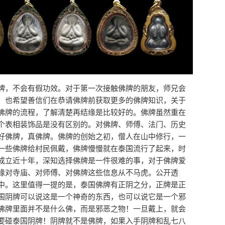
牌，不会有假功效。对于第一次接触佛牌的朋友，师兄会
，也希望善信们在恭请佛牌前获取更多的佛牌知识，关于
佛牌的流程，了解清楚再结缘是比较好的。佛牌虽然重在
个表相装饰品是没有区别的。对佛牌、师傅、法门、历史
好佛牌，真佛牌。佛牌的创始之初，僧人在山中修行，一
一些佛牌给村民佩戴，佛牌慢慢就在泰国流行了起来，时
成立近十年，深知选择佛牌是一件很难的事，对于佛牌爱
缘对寺庙、对师傅、对佛牌这些信息从不马虎。公开透
中。这里值得一提的是，泰国佛牌有正阴之分，正牌是正
国阴牌可以说这是一个神奇的东西，也可以说它是一个邪
佛牌里面并不是什么佛，而是邪恶之物！一旦戴上，就会
要碰泰国阴牌！阴牌就不是佛牌，如果入手阴牌和乱七八