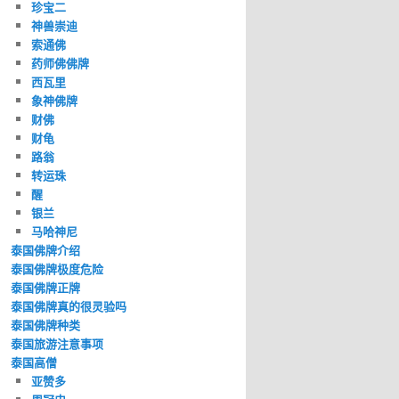
珍宝二
神兽崇迪
索通佛
药师佛佛牌
西瓦里
象神佛牌
财佛
财龟
路翁
转运珠
醒
银兰
马哈神尼
泰国佛牌介绍
泰国佛牌极度危险
泰国佛牌正牌
泰国佛牌真的很灵验吗
泰国佛牌种类
泰国旅游注意事项
泰国高僧
亚赞多