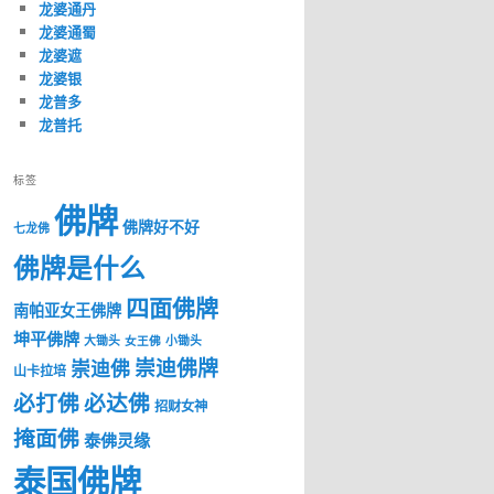
龙婆通丹
龙婆通蜀
龙婆遮
龙婆银
龙普多
龙普托
标签
佛牌
佛牌好不好
七龙佛
佛牌是什么
四面佛牌
南帕亚女王佛牌
坤平佛牌
大锄头
女王佛
小锄头
崇迪佛牌
崇迪佛
山卡拉培
必打佛
必达佛
招财女神
掩面佛
泰佛灵缘
泰国佛牌