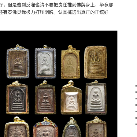
好，但是遭到反噬也请不要把责任推到佛牌身上，毕竟那
还有泰佛灵缘极力打压阴牌。认真挑选出真正的正统好