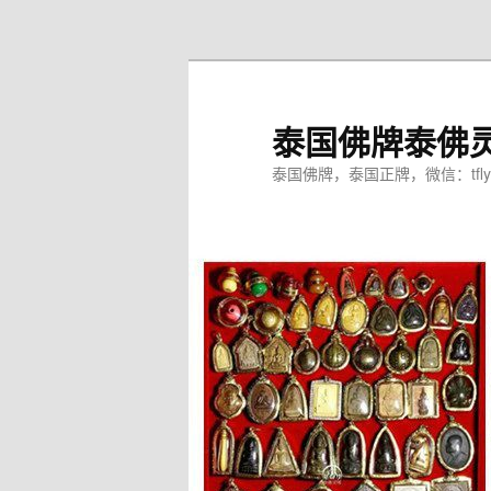
跳
至
主
内
泰国佛牌泰佛
容
区
泰国佛牌，泰国正牌，微信：tfly
域