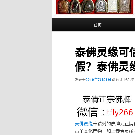
主
首页
页
泰佛灵缘可
假？泰佛灵
发表于
2019年7月21日
阅读 3,162 次
泰佛灵缘
奉请到的佛牌为正牌
古董文化产物，加上泰佛灵缘