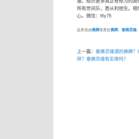
庙，结识更多真正有修为的高
所有世间乐，悉从利他生。相
心。微信：tfly75
此条目由
佛牌
发表在
佛牌
、
泰佛灵缘
上一篇：
泰佛灵缘请的佛牌？
样？泰佛灵缘有实体吗？