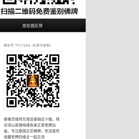
朋友圈反馈
微信号:TFLY266 (长按可复制)
泰佛灵缘师兄常驻泰国近十载，拜
访深山高僧结缘各类正常老牌出
庙，专注泰国正宗佛牌，欢迎喜欢
收藏老牌的缘主一起交流