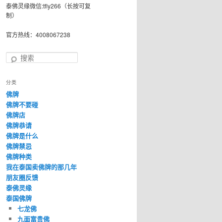
泰佛灵缘微信:tfly266（长按可复
制）
官方热线：4008067238
搜
索
分类
佛牌
佛牌不要碰
佛牌店
佛牌恭请
佛牌是什么
佛牌禁忌
佛牌种类
我在泰国卖佛牌的那几年
朋友圈反馈
泰佛灵缘
泰国佛牌
七龙佛
九面富贵佛