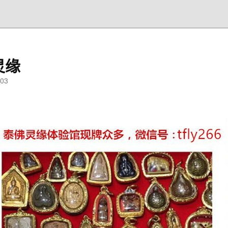
灵缘
03