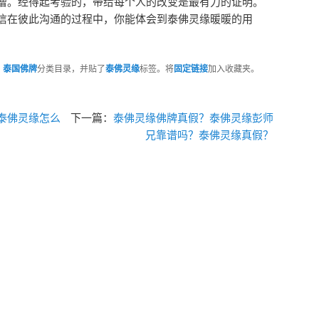
僧。经得起考验的，带给每个人的改变是最有力的证明。
信在彼此沟通的过程中，你能体会到泰佛灵缘暖暖的用
、
泰国佛牌
分类目录，并贴了
泰佛灵缘
标签。将
固定链接
加入收藏夹。
泰佛灵缘怎么
下一篇：
泰佛灵缘佛牌真假？泰佛灵缘彭师
兄靠谱吗？泰佛灵缘真假？