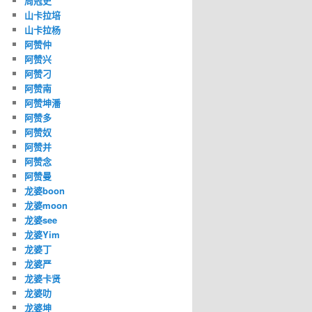
周冠史
山卡拉培
山卡拉杨
阿赞仲
阿赞兴
阿赞刁
阿赞南
阿赞坤潘
阿赞多
阿赞奴
阿赞并
阿赞念
阿赞曼
龙婆boon
龙婆moon
龙婆see
龙婆Yim
龙婆丁
龙婆严
龙婆卡贤
龙婆叻
龙婆坤