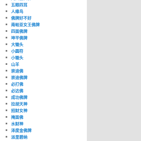
五眼四耳
人缘鸟
佛牌好不好
南帕亚女王佛牌
四面佛牌
坤平佛牌
大锄头
小圆符
小锄头
山羊
崇迪佛
崇迪佛牌
必打佛
必达佛
成功佛牌
拉胡天神
招财女神
掩面佛
水财神
泽度金佛牌
派里碧纳