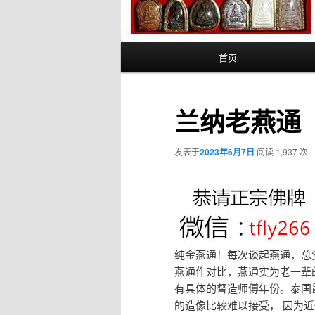
主
首页
页
兰纳老燕通
发表于
2023年6月7日
阅读 1,937 次
纯金燕通！每次谈起燕通，总
燕通作对比，燕通实为老一辈
有具体的督造师傅年份。泰国
的造像比较难以接受， 因为