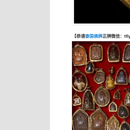
【恭请
泰国佛牌
正牌微信：tfl