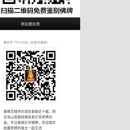
朋友圈反馈
微信号:TFLY266 (长按可复制)
泰佛灵缘师兄常驻泰国近十载，拜
访深山高僧结缘各类正常老牌出
庙，专注泰国正宗佛牌，欢迎喜欢
收藏老牌的缘主一起交流