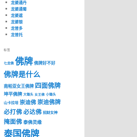
龙婆通丹
龙婆通蜀
龙婆遮
龙婆银
龙普多
龙普托
标签
佛牌
佛牌好不好
七龙佛
佛牌是什么
四面佛牌
南帕亚女王佛牌
坤平佛牌
大锄头
女王佛
小锄头
崇迪佛牌
崇迪佛
山卡拉培
必打佛
必达佛
招财女神
掩面佛
泰佛灵缘
泰国佛牌