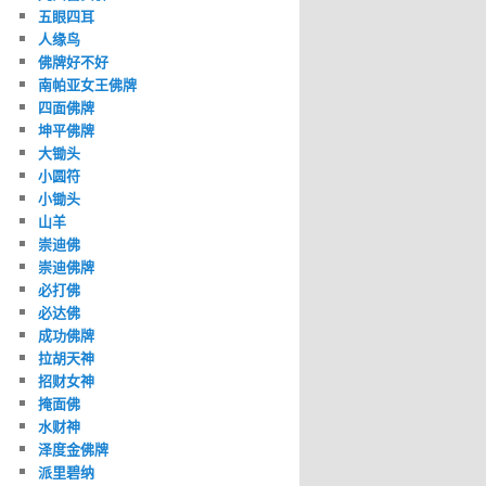
五眼四耳
人缘鸟
佛牌好不好
南帕亚女王佛牌
四面佛牌
坤平佛牌
大锄头
小圆符
小锄头
山羊
崇迪佛
崇迪佛牌
必打佛
必达佛
成功佛牌
拉胡天神
招财女神
掩面佛
水财神
泽度金佛牌
派里碧纳