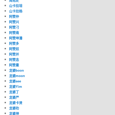
周冠史
山卡拉培
山卡拉杨
阿赞仲
阿赞兴
阿赞刁
阿赞南
阿赞坤潘
阿赞多
阿赞奴
阿赞并
阿赞念
阿赞曼
龙婆boon
龙婆moon
龙婆see
龙婆Yim
龙婆丁
龙婆严
龙婆卡贤
龙婆叻
龙婆坤