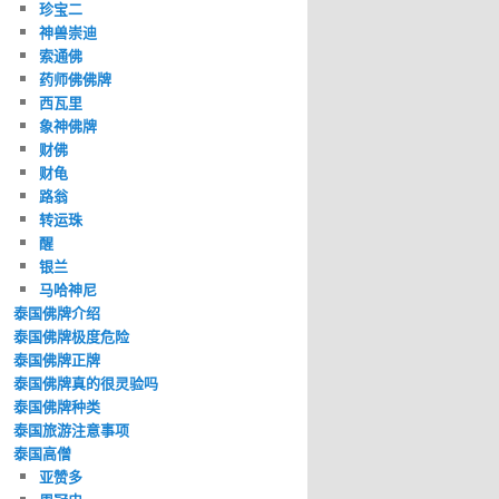
珍宝二
神兽崇迪
索通佛
药师佛佛牌
西瓦里
象神佛牌
财佛
财龟
路翁
转运珠
醒
银兰
马哈神尼
泰国佛牌介绍
泰国佛牌极度危险
泰国佛牌正牌
泰国佛牌真的很灵验吗
泰国佛牌种类
泰国旅游注意事项
泰国高僧
亚赞多