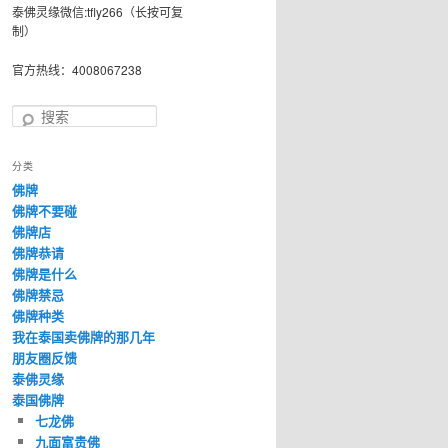
泰佛灵缘微信:tfly266（长按可复
制）
官方热线：4008067238
搜
索
分类
佛牌
佛牌不要碰
佛牌店
佛牌恭请
佛牌是什么
佛牌禁忌
佛牌种类
我在泰国卖佛牌的那几年
朋友圈反馈
泰佛灵缘
泰国佛牌
七龙佛
九面富贵佛