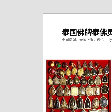
跳
至
主
内
泰国佛牌泰佛
容
区
泰国佛牌，泰国正牌，微信：tfly
域