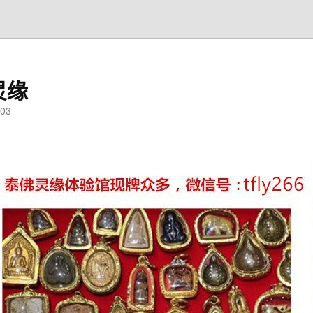
灵缘
03