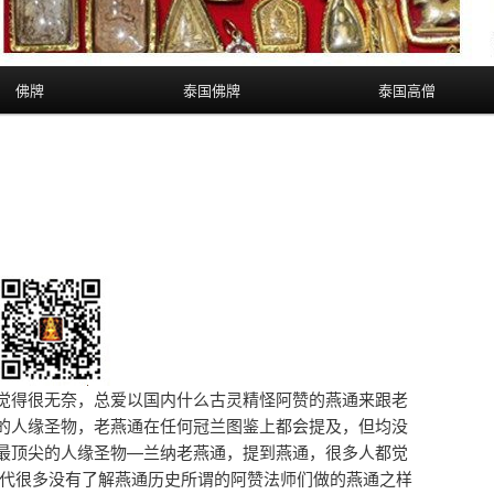
佛牌
泰国佛牌
泰国高僧
觉得很无奈，总爱以国内什么古灵精怪阿赞的燕通来跟老
的人缘圣物，老燕通在任何冠兰图鉴上都会提及，但均没
最顶尖的人缘圣物—兰纳老燕通，提到燕通，很多人都觉
近代很多没有了解燕通历史所谓的阿赞法师们做的燕通之样