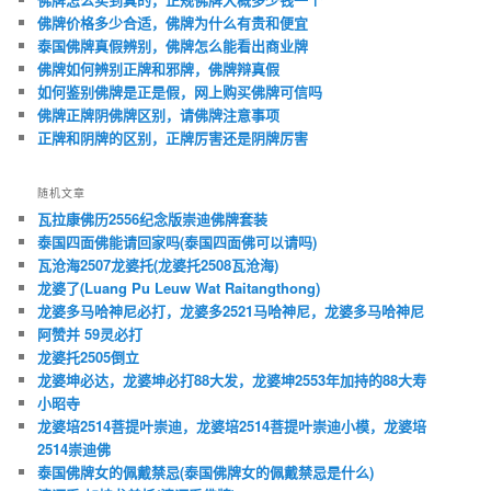
佛牌价格多少合适，佛牌为什么有贵和便宜
泰国佛牌真假辨别，佛牌怎么能看出商业牌
佛牌如何辨别正牌和邪牌，佛牌辩真假
如何鉴别佛牌是正是假，网上购买佛牌可信吗
佛牌正牌阴佛牌区别，请佛牌注意事项
正牌和阴牌的区别，正牌厉害还是阴牌厉害
随机文章
瓦拉康佛历2556纪念版崇迪佛牌套装
泰国四面佛能请回家吗(泰国四面佛可以请吗)
瓦沧海2507龙婆托(龙婆托2508瓦沧海)
龙婆了(Luang Pu Leuw Wat Raitangthong)
龙婆多马哈神尼必打，龙婆多2521马哈神尼，龙婆多马哈神尼
阿赞并 59灵必打
龙婆托2505倒立
龙婆坤必达，龙婆坤必打88大发，龙婆坤2553年加持的88大寿
小昭寺
龙婆培2514菩提叶崇迪，龙婆培2514菩提叶崇迪小模，龙婆培
2514崇迪佛
泰国佛牌女的佩戴禁忌(泰国佛牌女的佩戴禁忌是什么)