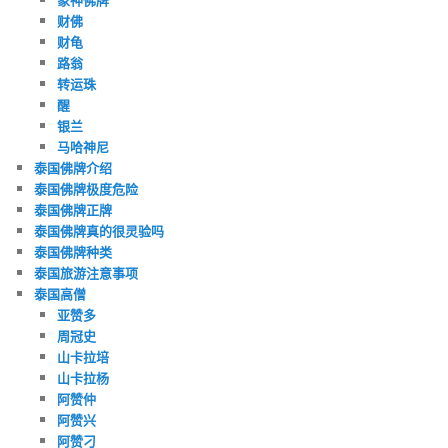
财佛
财龟
路翁
转运珠
醒
银兰
马哈神尼
泰国佛牌介绍
泰国佛牌极度危险
泰国佛牌正牌
泰国佛牌真的很灵验吗
泰国佛牌种类
泰国旅游注意事项
泰国高僧
亚赞多
周冠史
山卡拉培
山卡拉杨
阿赞仲
阿赞兴
阿赞刁