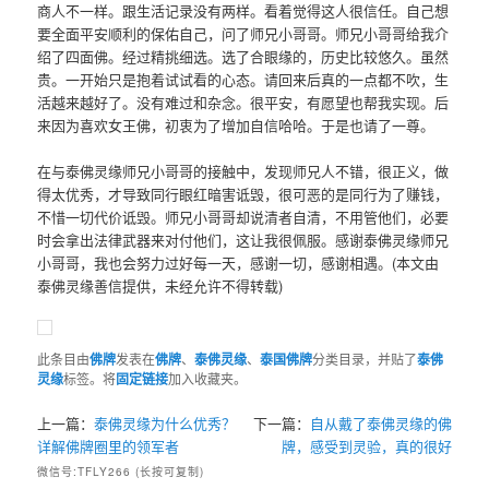
商人不一样。跟生活记录没有两样。看着觉得这人很信任。自己想
要全面平安顺利的保佑自己，问了师兄小哥哥。师兄小哥哥给我介
绍了四面佛。经过精挑细选。选了合眼缘的，历史比较悠久。虽然
贵。一开始只是抱着试试看的心态。请回来后真的一点都不吹，生
活越来越好了。没有难过和杂念。很平安，有愿望也帮我实现。后
来因为喜欢女王佛，初衷为了增加自信哈哈。于是也请了一尊。
在与泰佛灵缘师兄小哥哥的接触中，发现师兄人不错，很正义，做
得太优秀，才导致同行眼红暗害诋毁，很可恶的是同行为了赚钱，
不惜一切代价诋毁。师兄小哥哥却说清者自清，不用管他们，必要
时会拿出法律武器来对付他们，这让我很佩服。感谢泰佛灵缘师兄
小哥哥，我也会努力过好每一天，感谢一切，感谢相遇。(本文由
泰佛灵缘善信提供，未经允许不得转载)
此条目由
佛牌
发表在
佛牌
、
泰佛灵缘
、
泰国佛牌
分类目录，并贴了
泰佛
灵缘
标签。将
固定链接
加入收藏夹。
上一篇：
泰佛灵缘为什么优秀？
下一篇：
自从戴了泰佛灵缘的佛
详解佛牌圈里的领军者
牌，感受到灵验，真的很好
微信号:TFLY266 (长按可复制)