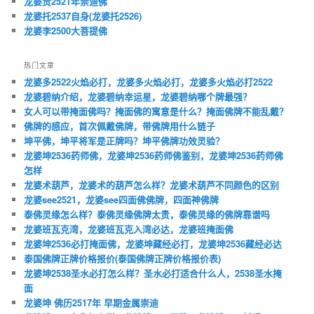
龙婆贵2521年崇迪佛
龙婆托2537自身(龙婆托2526)
龙婆李2500大菩提佛
热门文章
龙婆多2522火焰必打，龙婆多火焰必打，龙婆多火焰必打2522
龙婆碧纳介绍，龙婆碧纳幸运星，龙婆碧纳哪个牌最强？
女人可以带掩面佛吗？掩面佛的寓意是什么？掩面佛牌不能乱戴？
佛牌的感应，首次佩戴佛牌，带佛牌用什么链子
坤平佛，坤平将军是正牌吗？坤平佛牌功效灵验？
龙婆坤2536药师佛，龙婆坤2536药师佛鉴别，龙婆坤2536药师佛
怎样
龙婆术葫芦，龙婆术的葫芦怎么样？龙婆术葫芦不同颜色的区别
龙婆see2521，龙婆see四面佛佛牌，四面神佛牌
泰佛灵缘怎么样？泰佛灵缘佛牌太贵，泰佛灵缘的佛牌靠谱吗
龙婆班瓦克湾，龙婆班瓦克入湾必达，龙婆班掩面佛
龙婆坤2536必打掩面佛，龙婆坤藏经必打，龙婆坤2536藏经必达
泰国佛牌正牌价格报价(泰国佛牌正牌价格报价表)
龙婆坤2538圣水必打怎么样？圣水必打适合什么人，2538圣水掩
面
龙婆坤 佛历2517年 早期金属崇迪