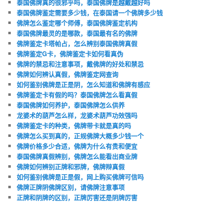
泰国佛牌真的很邪乎吗，泰国佛牌是越戴越好吗
泰国佛牌鉴定需要多少钱，在泰国请一个佛牌多少钱
佛牌怎么鉴定哪个师傅，泰国佛牌鉴定机构
泰国佛牌最灵的是哪款，泰国最有名的佛牌
佛牌鉴定卡塔帕占，怎么辨别泰国佛牌真假
佛牌鉴定G卡，佛牌鉴定卡如何看真伪
佛牌的禁忌和注意事项，戴佛牌的好处和禁忌
佛牌如何辨认真假，佛牌鉴定网查询
如何鉴别佛牌是正是阴，怎么知道和佛牌有感应
佛牌鉴定卡有假的吗？泰国佛牌怎么看真假
泰国佛牌如何养护，泰国佛牌怎么供养
龙婆术的葫芦怎么样，龙婆术葫芦功效强吗
佛牌鉴定卡的种类，佛牌带卡就是真的吗
佛牌怎么买到真的，正规佛牌大概多少钱一个
佛牌价格多少合适，佛牌为什么有贵和便宜
泰国佛牌真假辨别，佛牌怎么能看出商业牌
佛牌如何辨别正牌和邪牌，佛牌辩真假
如何鉴别佛牌是正是假，网上购买佛牌可信吗
佛牌正牌阴佛牌区别，请佛牌注意事项
正牌和阴牌的区别，正牌厉害还是阴牌厉害