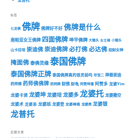
标签
佛牌
佛牌是什么
佛牌好不好
七龙佛
四面佛牌
坤平佛牌
南帕亚女王佛牌
大锄头
女王佛
小锄头
必打佛
必达佛
崇迪佛牌
崇迪佛
山卡拉培
招财女神
泰国佛牌
掩面佛
泰佛灵缘
泰国佛牌正牌
神兽崇迪
泰国佛牌真的很灵验吗
珍宝二
药师佛佛牌
财佛
阿赞多
药师佛
财龟
龙婆Yim
药师牌
阿赞坤潘
龙婆托
龙婆坤
龙婆多
龙婆培
龙婆卡贤
龙婆撒空
龙婆银
龙婆术
龙婆班
龙婆登
龙婆添
龙婆禅南
龙婆贵
龙普托
近期文章