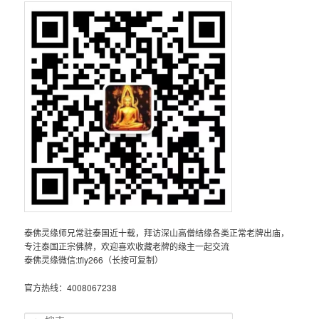
泰佛灵缘师兄常驻泰国近十载，拜访深山高僧结缘各类正常老牌出庙，
专注泰国正宗佛牌，欢迎喜欢收藏老牌的缘主一起交流
泰佛灵缘微信:tfly266（长按可复制）
官方热线：4008067238