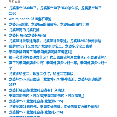
随机文章
龙婆撒空2530坤平，龙婆撒空坤平2530怎么样，龙婆撒空坤平
2530
wat rajnadda 2515宝石崇迪
龙婆tim路翁，龙婆tim路翁价格，龙婆tim路翁转运珠
龙婆蝉南的龙婆托牌
龙婆托 喝酒(龙婆托喝酒)
龙婆班神兽崇迪鹰模，龙婆班神兽崇迪，龙婆班2460神兽崇迪
佛牌珍宝2什么意思？龙婆多珍宝二，龙婆多珍宝二感受
泰国佛牌阴牌正牌(泰国佛牌阴牌正牌区别)
第一次请佛牌要注意什么？女士佩戴佛牌注意事项？不要请佛牌？
真正的泰国佛牌多少钱？泰国佛牌多少钱一尊，泰国佛牌多少钱一
个
龙婆多珍宝二，珍宝二必打，珍宝二花粉版
龙婆坤2537崇迪图鉴，龙婆坤2537鹰神崇迪，龙婆坤崇迪佛牌
2537
龙婆托银自身(龙婆托自身有什么功效)
泰国四面佛晚上可以拜(泰国四面佛晚上可以拜吗_)
龙婆添2508龙婆托自身(龙婆添2515)
龙婆多2521索通佛，泰国索通佛牌，索通佛牌有收藏价值吗？
龙婆桥2538龙婆托自身(龙婆托2526)