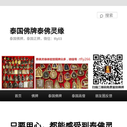
跳
至
搜
主
索
内
泰国佛牌泰佛灵缘
容
泰国佛牌，泰国正牌，微信：tfly03
区
域
主
首页
佛牌
泰国佛牌
泰国高僧
朋友圈反馈
页
只要用心，都能感受到泰佛灵