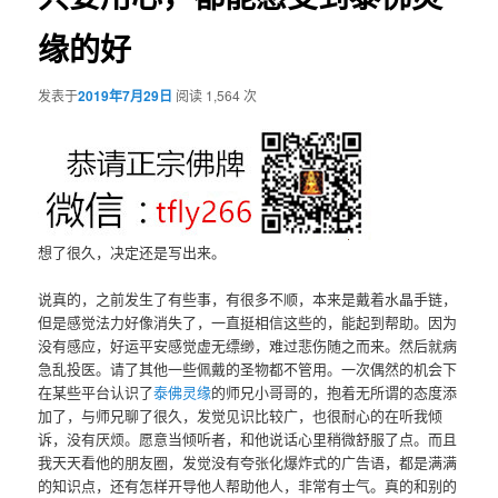
缘的好
发表于
2019年7月29日
阅读 1,564 次
想了很久，决定还是写出来。
说真的，之前发生了有些事，有很多不顺，本来是戴着水晶手链，
但是感觉法力好像消失了，一直挺相信这些的，能起到帮助。因为
没有感应，好运平安感觉虚无缥缈，难过悲伤随之而来。然后就病
急乱投医。请了其他一些佩戴的圣物都不管用。一次偶然的机会下
在某些平台认识了
泰佛灵缘
的师兄小哥哥的，抱着无所谓的态度添
加了，与师兄聊了很久，发觉见识比较广，也很耐心的在听我倾
诉，没有厌烦。愿意当倾听者，和他说话心里稍微舒服了点。而且
我天天看他的朋友圈，发觉没有夸张化爆炸式的广告语，都是满满
的知识点，还有怎样开导他人帮助他人，非常有士气。真的和别的