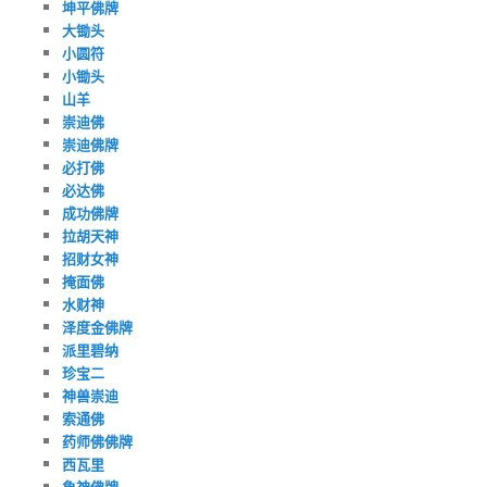
坤平佛牌
大锄头
小圆符
小锄头
山羊
崇迪佛
崇迪佛牌
必打佛
必达佛
成功佛牌
拉胡天神
招财女神
掩面佛
水财神
泽度金佛牌
派里碧纳
珍宝二
神兽崇迪
索通佛
药师佛佛牌
西瓦里
象神佛牌