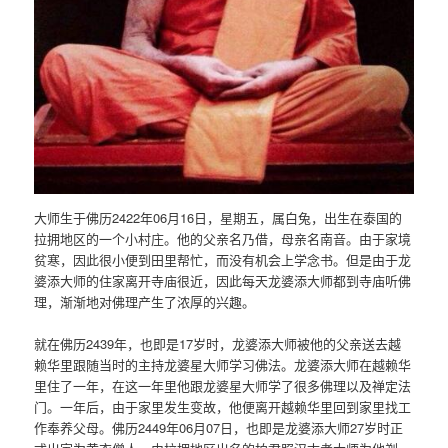
大师生于佛历2422年06月16日，星期五，属白兔，出生在泰国的
拉拥地区的一个小村庄。他的父亲名乃借，母亲名南音。由于家境
贫寒，因此很小便到田里帮忙，而没有机会上学念书。但是由于龙
婆添大师的住家离开寺庙很近，因此每天龙婆添大师都到寺庙听佛
理，渐渐地对佛理产生了浓厚的兴趣。
就在佛历2439年，也即是17岁时，龙婆添大师被他的父亲送去越
赖华里跟随当时的主持龙婆星大师学习佛法。龙婆添大师在越赖华
里住了一年，在这一年里他跟龙婆星大师学了很多佛理以及禅定法
门。一年后，由于家里发生变故，他便离开越赖华里回到家里找工
作奉养父母。佛历2449年06月07日，也即是龙婆添大师27岁时正