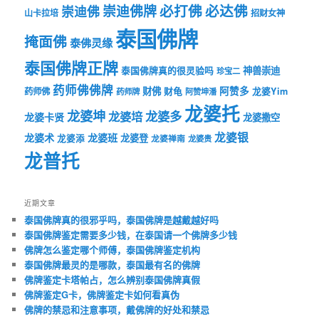
必打佛
必达佛
崇迪佛牌
崇迪佛
山卡拉培
招财女神
泰国佛牌
掩面佛
泰佛灵缘
泰国佛牌正牌
神兽崇迪
泰国佛牌真的很灵验吗
珍宝二
药师佛佛牌
财佛
阿赞多
药师佛
财龟
龙婆Yim
药师牌
阿赞坤潘
龙婆托
龙婆坤
龙婆多
龙婆培
龙婆卡贤
龙婆撒空
龙婆银
龙婆术
龙婆班
龙婆登
龙婆添
龙婆禅南
龙婆贵
龙普托
近期文章
泰国佛牌真的很邪乎吗，泰国佛牌是越戴越好吗
泰国佛牌鉴定需要多少钱，在泰国请一个佛牌多少钱
佛牌怎么鉴定哪个师傅，泰国佛牌鉴定机构
泰国佛牌最灵的是哪款，泰国最有名的佛牌
佛牌鉴定卡塔帕占，怎么辨别泰国佛牌真假
佛牌鉴定G卡，佛牌鉴定卡如何看真伪
佛牌的禁忌和注意事项，戴佛牌的好处和禁忌