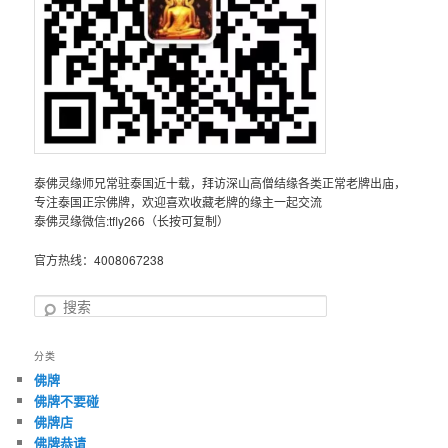
泰佛灵缘师兄常驻泰国近十载，拜访深山高僧结缘各类正常老牌出庙，
专注泰国正宗佛牌，欢迎喜欢收藏老牌的缘主一起交流
泰佛灵缘微信:tfly266（长按可复制）
官方热线：4008067238
搜
索
分类
佛牌
佛牌不要碰
佛牌店
佛牌恭请