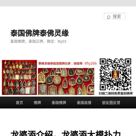
跳
至
搜
主
索
内
泰国佛牌泰佛灵缘
容
泰国佛牌，泰国正牌，微信：tfly03
区
域
主
首页
佛牌
泰国佛牌
泰国高僧
朋友圈反馈
页
龙婆添介绍，龙婆添大模扑力