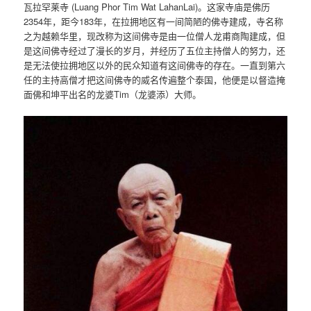
瓦拉罕莱寺 (Luang Phor Tim Wat LahanLai)。这家寺庙是佛历
2354年，距今183年，在拉拥地区有一间简陋的佛寺建成，寺名称
之为越赖华里，现改称为这间佛寺是由一位僧人龙甫商陶建成，但
是这间佛寺经过了漫长的岁月，并经历了五位主持僧人的努力，还
是无法使拉拥地区以外的民众知道有这间佛寺的存在。一直到第六
任的主持高僧才把这间佛寺的威名传遍整个泰国，他便是以督造掩
面佛和坤平出名的龙婆Tim（龙婆添）大师。