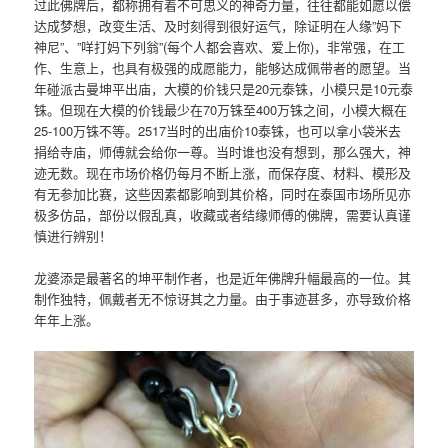
过此佛牌后，都称拥有着不可思义的神奇力量，往往都能如愿以偿
达成梦想，改变生活、及时刻得到很好运气，除证明在人缘”妈下
神尼”、”咩打妈下列翁”(每个人都会喜欢、爱上你)，非常强，在工
作、生意上，也具有极强的成愿能力，能够达成佩带者的愿望。当
年碰派古曼坤平出庙，大模的价钱只是20元泰铢，小模只是10元泰
铢。但现在大模的价钱最少在70万铢至400万铢之间，小模大概在
25-100万铢不等。2517当时的出庙价10泰铢，也可以拿小袋米去
捐给寺庙，师傅就会给你一尊。当时谁也没有想到，那么强大，神
迹无数。现在市场价格仍每月不断上涨，而保存度、材料、模形及
有无参加比赛，这些因素都影响到其价格，同时在泰国市场所见亦
极多仿品，部份以假乱真，收藏或者结缘师傅的佛牌，需要认真谨
慎进行辨别！
龙婆添是最著名的坤平制作者，也是近年佛牌升幅最高的一位。其
制作独特，佩戴者无不惊讶其之力量。由于事迹甚多，亦导致价格
年年上涨。