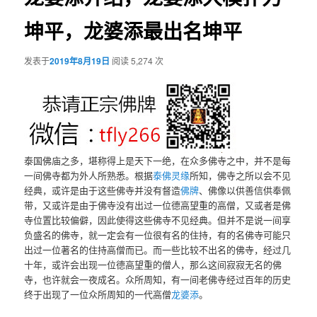
坤平，龙婆添最出名坤平
发表于
2019年8月19日
阅读 5,274 次
泰国佛庙之多，堪称得上是天下一绝，在众多佛寺之中，并不是每
一间佛寺都为外人所熟悉。根据
泰佛灵缘
所知，佛寺之所以会不见
经典，或许是由于这些佛寺并没有督造
佛牌
、佛像以供善信供奉佩
带，又或许是由于佛寺没有出过一位德高望重的高僧，又或者是佛
寺位置比较偏僻，因此使得这些佛寺不见经典。但并不是说一间享
负盛名的佛寺，就一定会有一位很有名的住持，有的名佛寺可能只
出过一位著名的住持高僧而已。而一些比较不出名的佛寺，经过几
十年，或许会出现一位德高望重的僧人，那么这间寂寂无名的佛
寺，也许就会一夜成名。众所周知，有一间老佛寺经过百年的历史
终于出现了一位众所周知的一代高僧
龙婆添
。