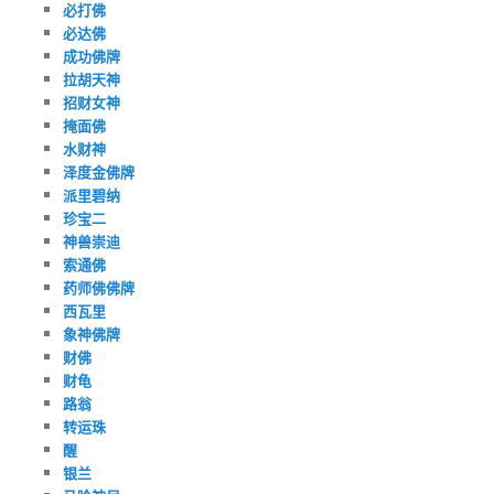
必打佛
必达佛
成功佛牌
拉胡天神
招财女神
掩面佛
水财神
泽度金佛牌
派里碧纳
珍宝二
神兽崇迪
索通佛
药师佛佛牌
西瓦里
象神佛牌
财佛
财龟
路翁
转运珠
醒
银兰