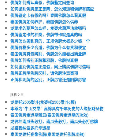
佛牌如何辨认真假，佛牌鉴定网查询
如何鉴别佛牌是正是阴，怎么知道和佛牌有感应
佛牌鉴定卡有假的吗？泰国佛牌怎么看真假
泰国佛牌如何养护，泰国佛牌怎么供养
龙婆术的葫芦怎么样，龙婆术葫芦功效强吗
佛牌鉴定卡的种类，佛牌带卡就是真的吗
佛牌怎么买到真的，正规佛牌大概多少钱一个
佛牌价格多少合适，佛牌为什么有贵和便宜
泰国佛牌真假辨别，佛牌怎么能看出商业牌
佛牌如何辨别正牌和邪牌，佛牌辩真假
如何鉴别佛牌是正是假，网上购买佛牌可信吗
佛牌正牌阴佛牌区别，请佛牌注意事项
正牌和阴牌的区别，正牌厉害还是阴牌厉害
随机文章
龙婆托2505熨斗(龙婆托2505烫斗c模)
本尊为“牛面艾昂” 高棉具有千年历史的人缘招财圣物
泰国佛牌幸运星禁忌(泰国佛牌幸运星的功效)
龙婆坤南瓜头必打，南瓜头必打，南瓜头必打佛牌
龙婆碧纳波多托幸运星
泰国龙婆托瓷像佛牌(泰国龙婆托佛牌功效)