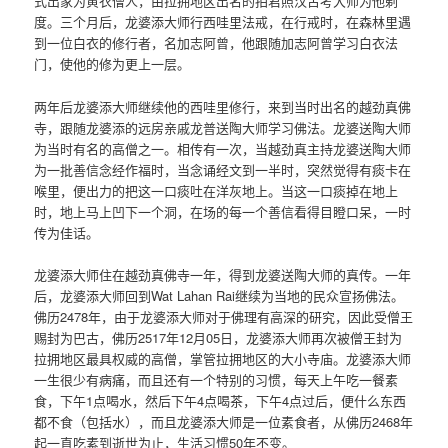
式出家为黄衣僧人，由拉拥地区出名的拍君照汉古考大师为他剃
度。三个月后，龙婆添大师行西哇里法戒，在行戒时，在森林里遇
到一位白衣的修行者，名加志阿曾，他跟随加志阿曾学习白衣法
门，使他的修为更上一层。
两年后龙婆添大师继续他的西哇里修行，来到当时出名的越劲真佛
寺，跟随龙婆添的远房亲戚龙普送陶大师学习佛法。龙婆送陶大师
为当时有名的高僧之一。相传有一次，当越劲真主持龙婆送陶大师
为一批善信念经作福时，当念诵经文到一半时，突然觉得有痰卡在
喉里，便出力的把这一口痰吐在洋灰地上。当这一口痰掉在地上
时，地上马上凹下一个洞，在场的每一个善信看得目瞪口呆，一时
传为佳话。
龙婆添大师住在越劲真佛寺一年，得到龙婆送陶大师的真传。一年
后，龙婆添大师回到Wat Lahan Rai继续为当地的民众宣扬佛法。
佛历2478年，由于龙婆添大师对于佛理有高深的研究，因此受僧王
赐封为巴古，佛历2517年12月05日，龙婆添大师再次被僧王封为
拉拥地区最具权威的高僧，掌管拉拥地区的大小寺庙。龙婆添大师
一生很少有病痛，而且还有一个特别的习惯，每天上午吃一餐素
食，下午1点喝水，然后下午4点喝茶，下午4点过后，便什么东西
都不食（包括水），而且龙婆添大师是一位素食者，从佛历2468年
起一直吃素到逝世为止，生活习惯50年不变。