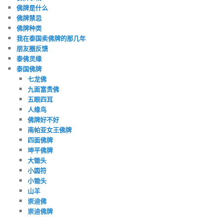
佛牌是什么
佛牌禁忌
佛牌种类
我在泰国卖佛牌的那几年
朋友圈反馈
泰佛灵缘
泰国佛牌
七龙佛
九面富贵佛
五眼四耳
人缘鸟
佛牌好不好
南帕亚女王佛牌
四面佛牌
坤平佛牌
大锄头
小圆符
小锄头
山羊
崇迪佛
崇迪佛牌