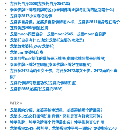
龙婆托自身2508(龙婆托自身2547年)
泰国佛牌正牌与阴牌的区别(泰国佛牌正牌与阴牌的区别是什么)
龙婆添2517小立尊必达佛
龙婆多自身像，龙婆多自身佛牌怎么样，龙婆多2511自身现在啥价
瓦碌佛历2552崇迪粉牌
龙婆moon四面自身，龙婆moon2545，龙婆moon自身牌
龙婆托自身有什么功效(龙婆托主要的功效是)
龙婆敢龙婆托(2497龙婆托)
龙婆tim 龙婆托自身
泰国阿赞nak制作的佛牌是正牌吗(泰国佛牌阿赞是阴牌吗)
泰国佛牌正牌好在哪里(泰国佛牌正牌好在哪里买)
龙婆多2472南帕亚女王佛，龙婆多2472年女王佛，2472南帕亚真
假？
龙婆托佛牌有哪些功效(龙婆托佛牌图鉴)
龙婆称2555龙婆托(龙婆托2526)
热门文章
龙婆碧纳介绍，龙婆碧纳幸运星，龙婆碧纳哪个牌最强？
龙婆多火焰必打如何识别真假？区别是否有符管无符管？
坤平佛牌，坤平佛牌哪个师傅最出名？坤平佛牌真实作用
龙婆撒空2543小模坤平，龙婆撒空坤平哪一期好？龙婆撒空2543