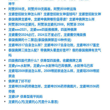
坤平
阿赞并59灵，阿赞并59灵路翁，阿赞并59转运珠
龙婆登招财女神怎么样？龙婆登招财女神值钱吗？龙婆登招财女神
泰国佛牌龙婆坤，龙婆坤佛牌哪些值得请？龙婆坤佛牌怎么样
阿赞添2508龙婆托，阿赞添龙婆托2508，阿赞添 2508
龙婆see2521，龙婆see四面佛佛牌，四面神佛牌
龙婆撒空2524必打，2524五芒星必打，龙婆撒空掩面佛
泰国佛牌的十二禁忌(泰国佛牌禁忌10种传说)
龙婆坤2517自身怎么样？龙婆坤2517自身功效，龙婆坤2517鉴定
泰国佛牌三挂怎么配？带佛牌头晕是好是坏？假的泰国佛牌有灵气
吗
四面佛四面代表什么？供奉型四面佛，收藏佛牌之路
龙婆yim水财神，龙婆yim水财神乌巴库佛牌，水财神乌巴库
龙婆培2509崇迪怎么样，2509喷前崇迪怎么样，龙婆培2509喷前
崇迪
佛牌请了好不好
龙婆坤2536药师佛怎样，龙婆坤2536药师佛图片，龙婆坤2536药
师佛
龙婆UP 供奉型南平妈妈
龙婆托心咒(龙婆托心咒是什么意思)