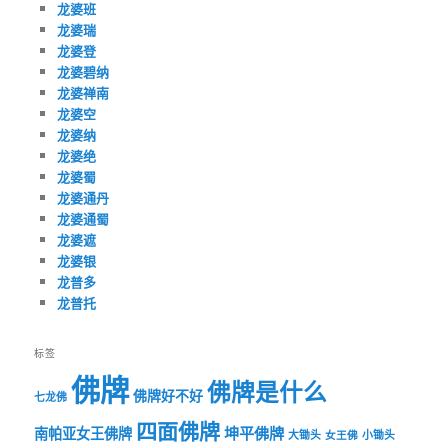
龙婆班
龙婆瑞
龙婆登
龙婆碧纳
龙婆禅南
龙婆空
龙婆纳
龙婆绝
龙婆蜀
龙婆通丹
龙婆通蜀
龙婆遮
龙婆银
龙普多
龙普托
标签
佛牌
佛牌是什么
佛牌好不好
七龙佛
四面佛牌
坤平佛牌
南帕亚女王佛牌
大锄头
女王佛
小锄头