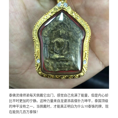
泰佛灵缘师弟每天佩戴它出门，感觉自己充满了能量，但是内心却
比平时更加的宁静。这种力量来自龙婆添高僧扑力坤平，泰国顶级
的坤平没有之一，当佩戴时，才能真正明白为什么10泰铢的牌，现
在能到几百万泰铢！