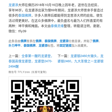
龙婆添
大师在佛历2518年10月16日晚上因年老，逝世在念经房，
享年96岁。在龙婆添出家为僧69年期间，龙婆添大师曾亲手督造过
很多的
泰国佛牌
，许多人佩带后都能得到龙普添大师的庇佑，使生
活过得更美好。在这众多佛牌中，最负盛名与最为人们所喜爱的有
两种：坤平佛和掩面。本文由
泰佛灵缘
整理，转载请注明，谢谢，
微信：tfly39
此条目由
佛牌
发表在
佛牌
、
泰国佛牌
、
龙婆添
分类目录，并贴了
佛牌
、
扑力坤平
、
泰国佛牌
、
龙婆添
标签。将
固定链接
加入收藏夹。
上一篇：
全泰第一醒的龙婆登，
下一篇：
龙婆银2460大锄头，龙
泰国高僧龙婆登，龙婆登2470-
婆银2460，九大圣僧之一龙婆银
2494醒
微信号:TFLY266 (长按可复制)