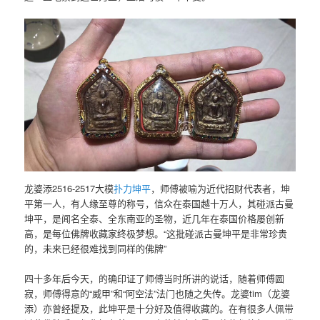
龙婆添2516-2517大模
扑力坤平
，师傅被喻为近代招财代表者，坤
平第一人，有人缘至尊的称号，信众在泰国越十万人，其碰派古曼
坤平，是闻名全泰、全东南亚的圣物，近几年在泰国价格屡创新
高，是每位佛牌收藏家终极梦想。“这批碰派古曼坤平是非常珍贵
的，未来已经很难找到同样的佛牌”
四十多年后今天，的确印证了师傅当时所讲的说话，随着师傅圆
寂，师傅得意的“威甲”和“阿空法”法门也随之失传。龙婆tim（龙婆
添）亦曾经提及，此坤平是十分好及值得收藏的。在有很多人佩带