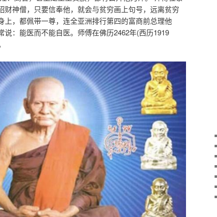
招财神僧，只要信奉他，就会与贫穷画上句号，远离贫穷
身上，都佩带一尊，连全亚洲排行第四的富商前总理他
说：能医而不能自医。师傅在佛历2462年(西历1919
。