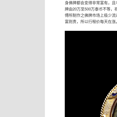
身佛牌都会变得非常富有，且
牌由20万至500万泰币不等
傅所制作之佛牌市场上极少流
富则贵，所以行程价每天在涨。