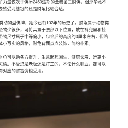
了力量仅次于佛历2460这期的全泰第二财佛，但那毕竟不
去感受龙婆银的还是财龟比较合适。
财类动物型佛牌，距今已有102年的历史了。财龟属于动物类
圣物少很多，可将其置于腰部以下位置，放在裤兜里和挂
圣物尺寸属于中等偏小，包金后的高度约3厘米左右，但略
体小写实的风格，财龟背面点点装饰，简约朴素。
财龟可以助各方提升、生意起死回生、健康长寿、远离小
欠债。不管您是老板还是打工的，不论什么职业，都可以
得对应的财富资粮受用。