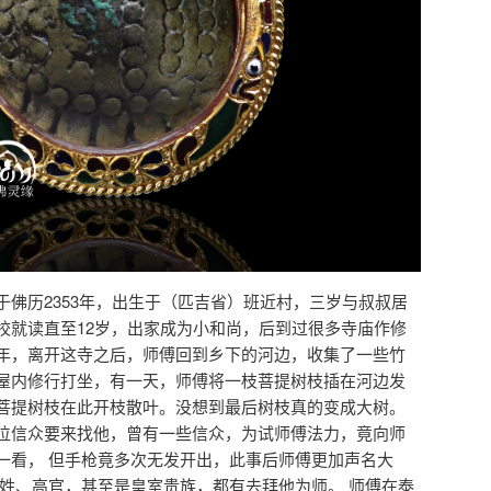
于佛历2353年，出生于（匹吉省）班近村，三岁与叔叔居
校就读直至12岁，出家成为小和尚，后到过很多寺庙作修
年，离开这寺之后，师傅回到乡下的河边，收集了一些竹
屋内修行打坐，有一天，师傅将一枝菩提树枝插在河边发
菩提树枝在此开枝散叶。没想到最后树枝真的变成大树。
位信众要来找他，曾有一些信众，为试师傅法力，竟向师
一看， 但手枪竟多次无发开出，此事后师傅更加声名大
百姓、高官，甚至是皇室贵族，都有去拜他为师。 师傅在泰