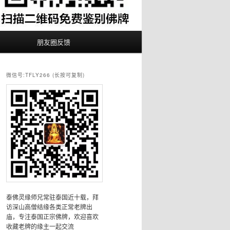
朋友圈反馈
微信号:TFLY266 (长按可复制)
泰佛灵缘师兄常驻泰国近十载，拜
访深山高僧结缘各类正常老牌出
庙，专注泰国正宗佛牌，欢迎喜欢
收藏老牌的缘主一起交流