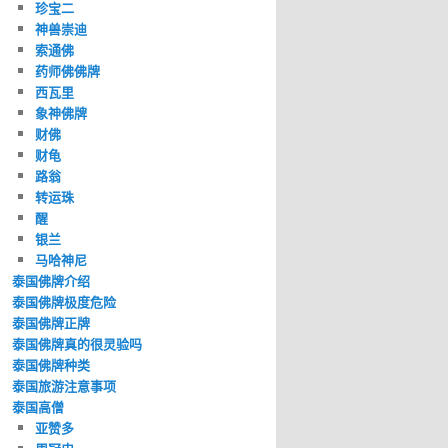
珍宝二
神兽崇迪
索通佛
药师佛佛牌
西瓦里
象神佛牌
财佛
财龟
路翁
转运珠
醒
银兰
马哈神尼
泰国佛牌介绍
泰国佛牌极度危险
泰国佛牌正牌
泰国佛牌真的很灵验吗
泰国佛牌种类
泰国旅游注意事项
泰国高僧
亚赞多