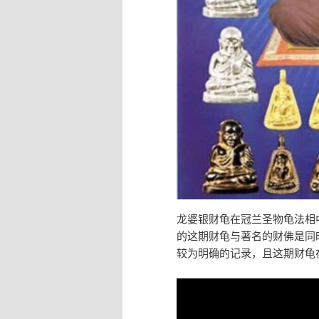
龙婆银财龟在冠兰圣物龟法相中
的这期财龟与著名的财佛是同
较为明确的记录，且这期财龟