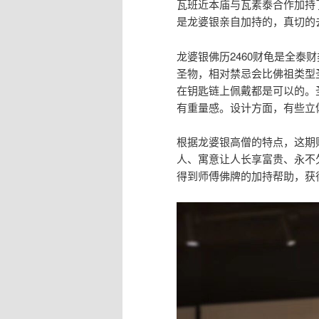
瓦班近本庙与瓦素泰合作加持
是龙婆银亲自加持的，真切的
龙婆银佛历2460财龟是全泰
圣物，相对禁忌会比佛祖类型
在钥匙链上佩戴都是可以的。
有重量感。设计方面，有些立
根据龙婆银高僧的特点，这期
人、寓意让人长享富贵、永不
得到师傅佛牌的加持帮助，获