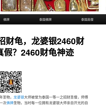
佛牌
泰国佛牌
泰国高僧
0招财龟，龙婆银2460财
假？2460财龟神迹
百年圣物，
龙婆银
大师被誉为泰国一等一之招财圣僧，师傅
作一次
佛牌
圣物，当时每一位拥有龙婆银大师亲自开光的自