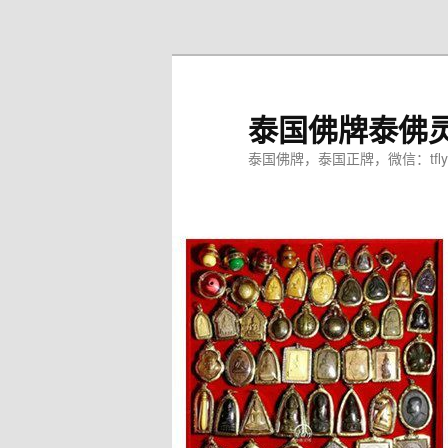
跳
至
主
内
泰国佛牌泰佛
容
区
泰国佛牌，泰国正牌，微信：tfly
域