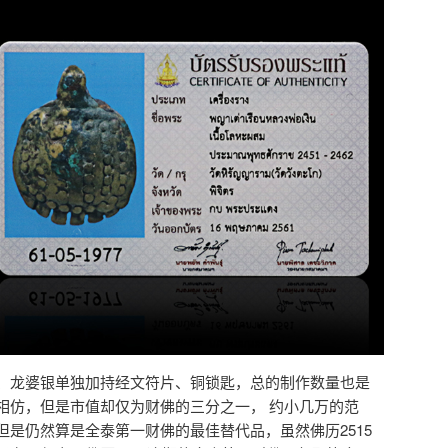
、龙婆银单独加持经文符片、铜锁匙，总的制作数量也是
相仿，但是市值却仅为财佛的三分之一， 约小几万的范
但是仍然算是全泰第一财佛的最佳替代品，虽然佛历2515