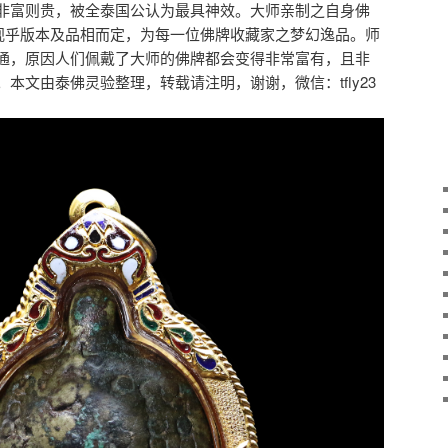
非富则贵，被全泰国公认为最具神效。大师亲制之自身佛
，视乎版本及品相而定，为每一位佛牌收藏家之梦幻逸品。师
通，原因人们佩戴了大师的佛牌都会变得非常富有，且非
本文由泰佛灵验整理，转载请注明，谢谢，微信：tfly23