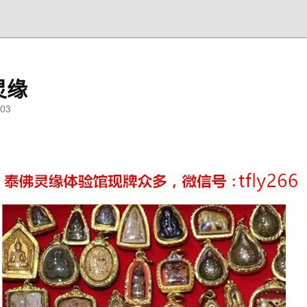
灵缘
03