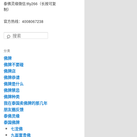
泰佛灵缘微信:tfly266（长按可复
制）
官方热线：4008067238
搜
索
分类
佛牌
佛牌不要碰
佛牌店
佛牌恭请
佛牌是什么
佛牌禁忌
佛牌种类
我在泰国卖佛牌的那几年
朋友圈反馈
泰佛灵缘
泰国佛牌
七龙佛
九面富贵佛