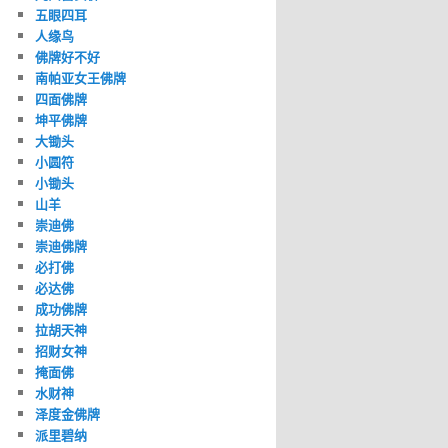
五眼四耳
人缘鸟
佛牌好不好
南帕亚女王佛牌
四面佛牌
坤平佛牌
大锄头
小圆符
小锄头
山羊
崇迪佛
崇迪佛牌
必打佛
必达佛
成功佛牌
拉胡天神
招财女神
掩面佛
水财神
泽度金佛牌
派里碧纳