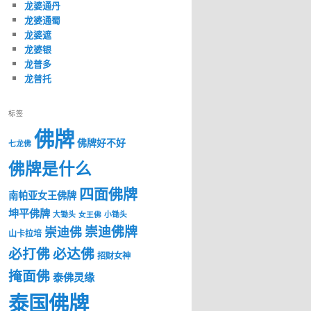
龙婆通丹
龙婆通蜀
龙婆遮
龙婆银
龙普多
龙普托
标签
佛牌
佛牌好不好
七龙佛
佛牌是什么
四面佛牌
南帕亚女王佛牌
坤平佛牌
大锄头
女王佛
小锄头
崇迪佛牌
崇迪佛
山卡拉培
必打佛
必达佛
招财女神
掩面佛
泰佛灵缘
泰国佛牌