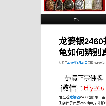
主
首页
页
龙婆银246
龟如何辨别真
发表于
2019年8月21日
阅读 5,366 次
屈班近
龙婆银
2460招财龟，
生前仅于佛历2460年时，制