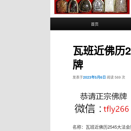
主
首页
页
瓦班近佛历2
牌
发表于
2023年5月6日
阅读 569 次
名称：瓦班近佛历2545大法