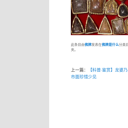
此条目由
佛牌
发表在
佛牌是什么
分类
夹。
上一篇：
【科普·鉴赏】龙婆乃
市面珍惜少见