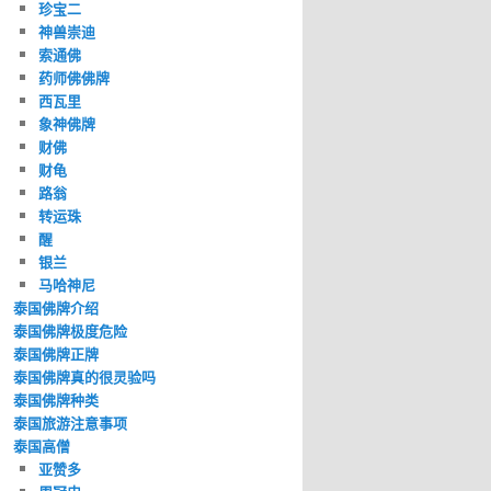
珍宝二
神兽崇迪
索通佛
药师佛佛牌
西瓦里
象神佛牌
财佛
财龟
路翁
转运珠
醒
银兰
马哈神尼
泰国佛牌介绍
泰国佛牌极度危险
泰国佛牌正牌
泰国佛牌真的很灵验吗
泰国佛牌种类
泰国旅游注意事项
泰国高僧
亚赞多