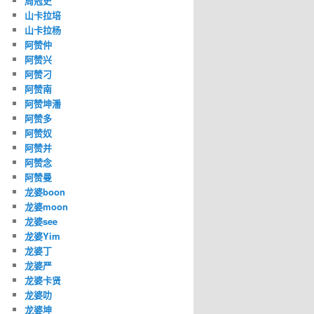
周冠史
山卡拉培
山卡拉杨
阿赞仲
阿赞兴
阿赞刁
阿赞南
阿赞坤潘
阿赞多
阿赞奴
阿赞并
阿赞念
阿赞曼
龙婆boon
龙婆moon
龙婆see
龙婆Yim
龙婆丁
龙婆严
龙婆卡贤
龙婆叻
龙婆坤