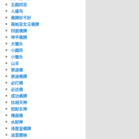
五眼四耳
人缘鸟
佛牌好不好
南帕亚女王佛牌
四面佛牌
坤平佛牌
大锄头
小圆符
小锄头
山羊
崇迪佛
崇迪佛牌
必打佛
必达佛
成功佛牌
拉胡天神
招财女神
掩面佛
水财神
泽度金佛牌
派里碧纳