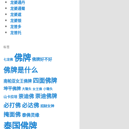
龙婆通丹
龙婆通蜀
龙婆遮
龙婆银
龙普多
龙普托
标签
佛牌
佛牌好不好
七龙佛
佛牌是什么
四面佛牌
南帕亚女王佛牌
坤平佛牌
大锄头
女王佛
小锄头
崇迪佛牌
崇迪佛
山卡拉培
必打佛
必达佛
招财女神
掩面佛
泰佛灵缘
泰国佛牌