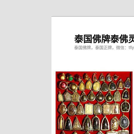
跳
至
主
内
泰国佛牌泰佛
容
区
泰国佛牌，泰国正牌，微信：tfly
域