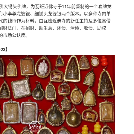
财佛大锄头佛牌，为瓦班近佛寺于11年前督制的一个套牌龙
有小李尊龙婆银、细锄头龙婆银两个版本。以多种寺内单
代的钱币作为材料，由瓦班近佛寺的新任主持及多位高僧
招财法门，在招财、助生意、还债、清债、收债、助权
的市场公认度。
y23】