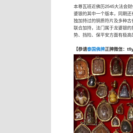
本尊瓦班近佛历2545大法会
婆银的其中一个版本，同期还
独加持过的铜质符片及多种古
联合加持，法门属于龙婆银的
势、挡险、保平安方面有极高
【恭请
泰国佛牌
正牌微信：tfl