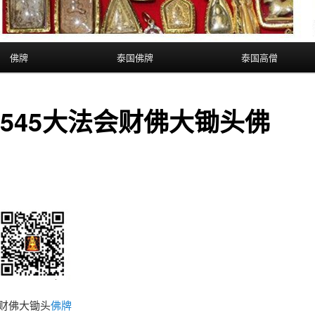
佛牌
泰国佛牌
泰国高僧
545大法会财佛大锄头佛
会财佛大锄头
佛牌