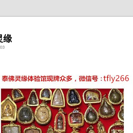
灵缘
03