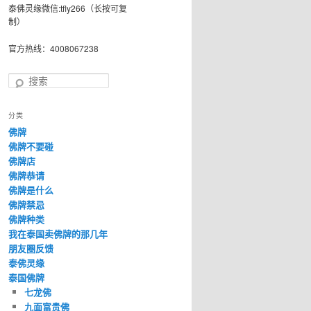
泰佛灵缘微信:tfly266（长按可复
制）
官方热线：4008067238
搜
索
分类
佛牌
佛牌不要碰
佛牌店
佛牌恭请
佛牌是什么
佛牌禁忌
佛牌种类
我在泰国卖佛牌的那几年
朋友圈反馈
泰佛灵缘
泰国佛牌
七龙佛
九面富贵佛