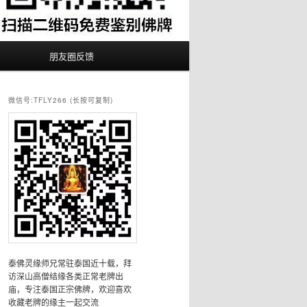
朋友圈反馈
微信号:TFLY266 (长按可复制)
泰佛灵缘师兄常驻泰国近十载，拜
访深山高僧结缘各类正常老牌出
庙，专注泰国正宗佛牌，欢迎喜欢
收藏老牌的缘主一起交流