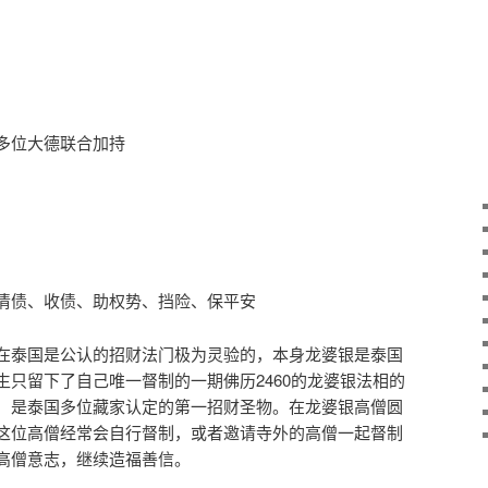
多位大德联合加持
清债、收债、助权势、挡险、保平安
在泰国是公认的招财法门极为灵验的，本身龙婆银是泰国
生只留下了自己唯一督制的一期佛历2460的龙婆银法相的
，是泰国多位藏家认定的第一招财圣物。在龙婆银高僧圆
这位高僧经常会自行督制，或者邀请寺外的高僧一起督制
高僧意志，继续造福善信。