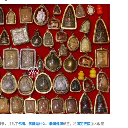
目录，并贴了
佛牌
、
佛牌是什么
、
泰国佛牌
标签。将
固定链接
加入收藏