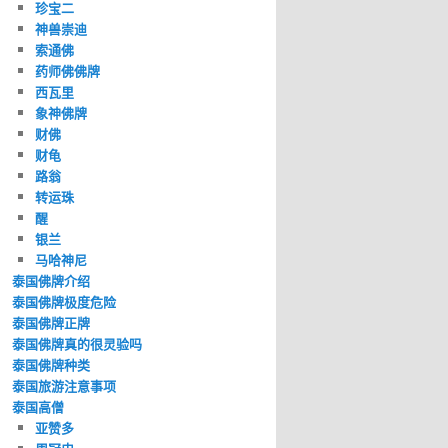
珍宝二
神兽崇迪
索通佛
药师佛佛牌
西瓦里
象神佛牌
财佛
财龟
路翁
转运珠
醒
银兰
马哈神尼
泰国佛牌介绍
泰国佛牌极度危险
泰国佛牌正牌
泰国佛牌真的很灵验吗
泰国佛牌种类
泰国旅游注意事项
泰国高僧
亚赞多