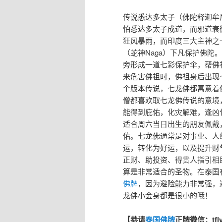
传说悉达多太子（佛陀释迦牟
怕悉达多太子成道，而邪道衰
狂风暴雨，而印度三大主神之
（蛇神Naga）下凡保护佛
旁形成一道七彩保护伞，帮佛
来危害佛祖时，佛祖身后出现
个版本传说，七龙佛都寓意着
僧都喜欢取七龙佛传说的意境
能得到庇佑，化灾解难，逢凶
适合周六当日出生的朋友佩戴
佑。七龙佛通常是对事业、人
运，转化为好运，以及提升财
正财、助投资、得贵人指引相
算是非常适合的圣物。在泰国
佛牌
，因为避险能力非常强，
龙佛小金身都是很小的哦！
【恭请
泰国佛牌
正牌微信：tfl