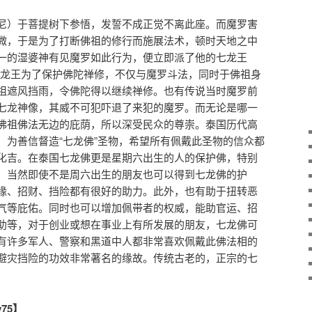
尼）于菩提树下参悟，发誓不成正觉不离此座。而魔罗害
微，于是为了打断佛祖的修行而施展法术，顿时天地之中
一的湿婆神有见魔罗如此行为，便立即派了他的七龙王
陀。龙王为了保护佛陀禅修，不仅与魔罗斗法，同时于佛祖身
祖遮风挡雨，令佛陀得以继续禅修。也有传说当时魔罗前
七龙神像，其威不可犯吓退了来犯的魔罗。而无论是哪一
佛祖佛法无边的庇荫，所以深受民众的尊崇。泰国历代高
，为善信督造“七龙佛”圣物，希望所有佩戴此圣物的信众都
化吉。在泰国七龙佛更是星期六出生的人的保护佛，特别
，当然即使不是周六出生的朋友也可以得到七龙佛的护
缘、招财、挡险都有很好的助力。此外，也有助于扭转恶
气等庇佑。同时也可以增加佩带者的权威，能助官运、招
助等，对于创业或想在事业上有所发展的朋友，七龙佛可
有许多军人、警察和黑道中人都非常喜欢佩戴此佛法相的
避灾挡险的功效非常著名的缘故。传统古老的，正宗的七
y75】