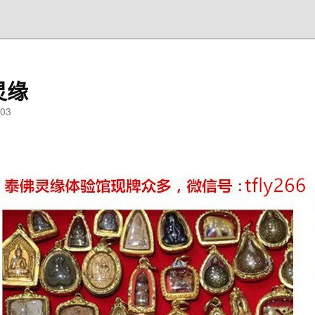
灵缘
03