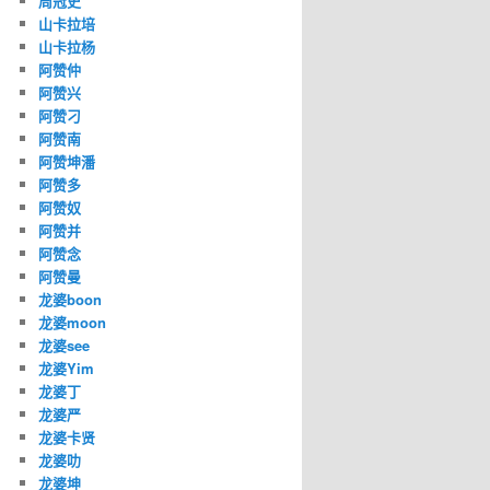
周冠史
山卡拉培
山卡拉杨
阿赞仲
阿赞兴
阿赞刁
阿赞南
阿赞坤潘
阿赞多
阿赞奴
阿赞并
阿赞念
阿赞曼
龙婆boon
龙婆moon
龙婆see
龙婆Yim
龙婆丁
龙婆严
龙婆卡贤
龙婆叻
龙婆坤