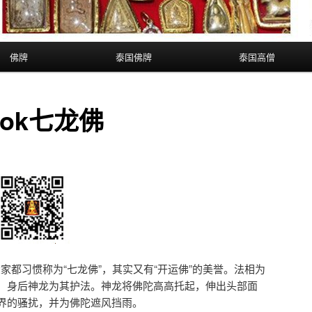
佛牌
泰国佛牌
泰国高僧
rok七龙佛
，大家都习惯称为“七龙佛”，其实又有“开运佛”的美誉。法相为
，身后神龙为其护法。神龙将佛陀高高托起，伸出头部面
界的骚扰，并为佛陀遮风挡雨。