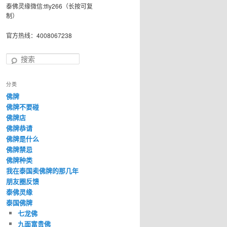
泰佛灵缘微信:tfly266（长按可复
制）
官方热线：4008067238
搜
索
分类
佛牌
佛牌不要碰
佛牌店
佛牌恭请
佛牌是什么
佛牌禁忌
佛牌种类
我在泰国卖佛牌的那几年
朋友圈反馈
泰佛灵缘
泰国佛牌
七龙佛
九面富贵佛