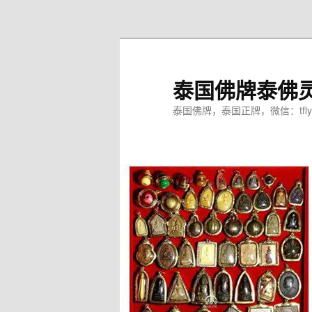
跳
至
主
内
泰国佛牌泰佛
容
区
泰国佛牌，泰国正牌，微信：tfly
域