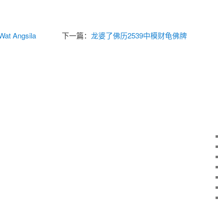
t Angsila
下一篇：
龙婆了佛历2539中模财龟佛牌