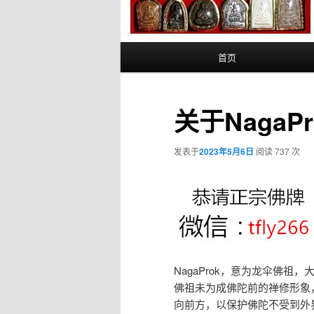
主
首页
页
关于NagaP
发表于
2023年5月6日
阅读 737 次
NagaProk，意为龙伞佛祖
佛祖未为成佛陀前的禅修形象
向前方，以保护佛陀不受到外