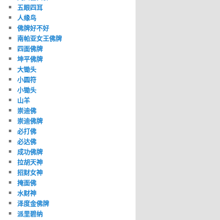
五眼四耳
人缘鸟
佛牌好不好
南帕亚女王佛牌
四面佛牌
坤平佛牌
大锄头
小圆符
小锄头
山羊
崇迪佛
崇迪佛牌
必打佛
必达佛
成功佛牌
拉胡天神
招财女神
掩面佛
水财神
泽度金佛牌
派里碧纳