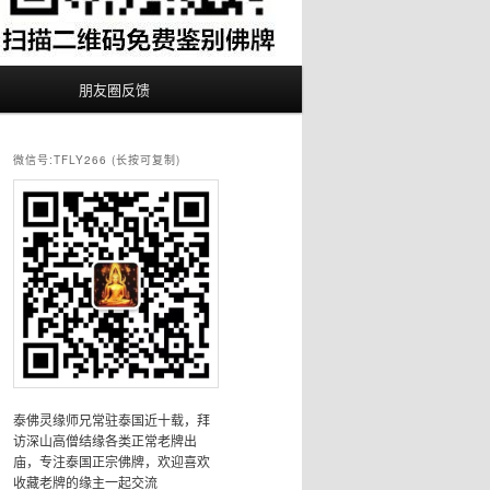
朋友圈反馈
微信号:TFLY266 (长按可复制)
泰佛灵缘师兄常驻泰国近十载，拜
访深山高僧结缘各类正常老牌出
庙，专注泰国正宗佛牌，欢迎喜欢
收藏老牌的缘主一起交流