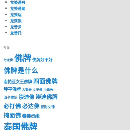
龙婆通丹
龙婆通蜀
龙婆遮
龙婆银
龙普多
龙普托
标签
佛牌
佛牌好不好
七龙佛
佛牌是什么
四面佛牌
南帕亚女王佛牌
坤平佛牌
大锄头
女王佛
小锄头
崇迪佛牌
崇迪佛
山卡拉培
必打佛
必达佛
招财女神
掩面佛
泰佛灵缘
泰国佛牌