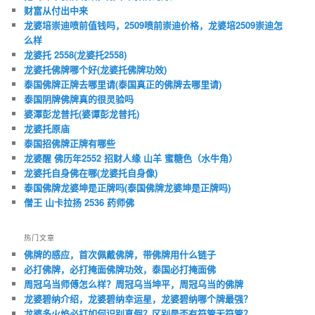
财富从付出中来
龙婆培崇迪喷前值钱吗，2509喷前崇迪价格，龙婆培2509崇迪怎
么样
龙婆托 2558(龙婆托2558)
龙婆托佛牌哪个好(龙婆托佛牌功效)
泰国佛牌正牌去哪里请(泰国真正的佛牌去哪里请)
泰国阴牌佛牌真的很灵验吗
婆潭彭龙普托(婆谭彭龙普托)
龙婆托原庙
泰国招佛牌正牌有哪些
龙婆醒 佛历年2552 招财人缘 山羊 蜜糖色（水牛角）
龙婆托自身佛在哪(龙婆托自身像)
泰国佛牌龙婆坤是正牌吗(泰国佛牌龙婆坤是正牌吗)
僧王 山卡拉扬 2536 药师佛
热门文章
佛牌的感应，首次佩戴佛牌，带佛牌用什么链子
必打佛牌，必打掩面佛牌功效，泰国必打掩面佛
周冠乌当师傅怎么样？周冠乌当坤平，周冠乌当的佛牌
龙婆碧纳介绍，龙婆碧纳幸运星，龙婆碧纳哪个牌最强？
龙婆多火焰必打如何识别真假？区别是否有符管无符管？