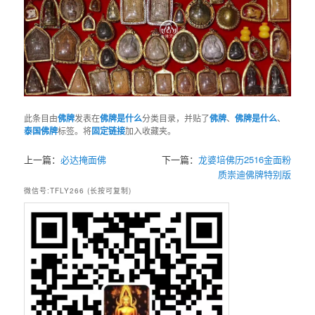
此条目由
佛牌
发表在
佛牌是什么
分类目录，并贴了
佛牌
、
佛牌是什么
、
泰国佛牌
标签。将
固定链接
加入收藏夹。
上一篇：
必达掩面佛
下一篇：
龙婆培佛历2516金面粉
质崇迪佛牌特别版
微信号:TFLY266 (长按可复制)