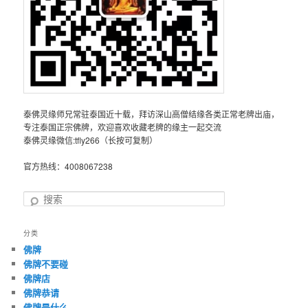
泰佛灵缘师兄常驻泰国近十载，拜访深山高僧结缘各类正常老牌出庙，
专注泰国正宗佛牌，欢迎喜欢收藏老牌的缘主一起交流
泰佛灵缘微信:tfly266（长按可复制）
官方热线：4008067238
搜
索
分类
佛牌
佛牌不要碰
佛牌店
佛牌恭请
佛牌是什么