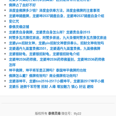
佛牌占了血好不好
泽度金佛牌多少钱？泽度金供奉方法，泽度金佛牌的注意事项
龙婆坤骑鹿牌，龙婆坤2537骑鹿自身，龙婆坤2537骑鹿自身介绍
变亿咒
泰佛灵缘店铺
龙婆贵自身佛牌，龙婆贵自身怎么样？龙婆贵自身2515
阿赞多瓦杰猜优崇迪，阿赞多崇迪，九大圣僧阿赞多瓦杰猜优崇迪
龙婆yim招财女神，龙婆yin招财女神要供奉么，招财女神有效吗
龙婆通丹九面富贵佛2551，龙婆通丹九面富贵佛，九面佛佛牌
龙婆银财龟，龙婆银招财龟，龙婆银招财龟介绍
龙婆坤2536药师佛，龙婆坤2536药师佛鉴别，龙婆坤2536药师佛
怎样
坤平佛牌，坤平将军是正牌吗？泰国坤平佛牌的功效
佛牌怎么戴？佛牌有效吗？商业佛牌有功效吗？
龙婆添坤平，龙婆tim2516-2517小模坤平，龙婆添2517坤平小模
龙婆乐 迷倒千军符管 招财 人缘 增加魅力 锁心 好运 避险
版权所有
泰佛灵缘
微信号：tfly22