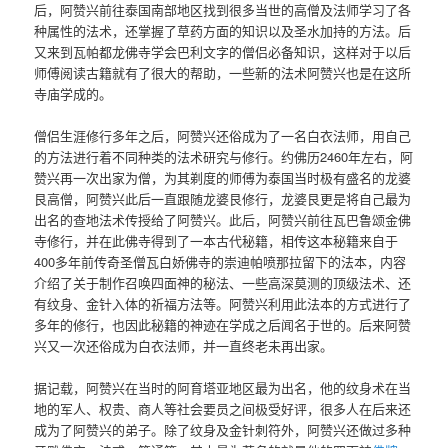
后，阿赞兴前往泰国南部地区找到很多当世的高僧及法师学习了各
种属性的法术，还掌握了草药方面的知识以及圣水加持的方法。后
又来到瓦帕都龙佛寺学会巴利文字的僧侣必备知识，这样对于以后
师傅阅读古籍就有了很大的帮助，一些新的法术阿赞兴也是在这所
寺庙学成的。
僧侣生涯修行多年之后，阿赞兴还俗成为了一名白衣法师，用自己
的方法进行着不同种类的法术研究与修行。约佛历2460年左右，阿
赞兴再一次出家为僧，为其剃度的师傅为泰国当时极有盛名的龙婆
艮高僧，阿赞兴此后一直跟随龙婆艮修行，龙婆艮更是将自己最为
出名的查地法术传授给了阿赞兴。此后，阿赞兴前往瓦巴鲁颂金佛
寺修行，并在此佛寺得到了一本古代秘籍，相传这本秘籍来自于
400多年前传奇圣僧瓦白娇佛寺的崇迪帕喷那拉留下的法本，内容
介绍了关于制作召唤四面神的秘法、一些高深莫测的顶级法术、还
有纹身、金针入体的祈福方法等。阿赞兴利用此法本的方式进行了
多年的修行，也因此秘籍的神迹在学成之后闻名于世的。后来阿赞
兴又一次还俗成为白衣法师，并一直终老未再出家。
据记载，阿赞兴在当时的阿育塔亚地区最为出名，他的纹身术在当
地的军人、权贵、商人等社会要员之间极受好评，很多人在后来还
成为了阿赞兴的弟子。除了纹身及金针刺符外，阿赞兴还做过多种