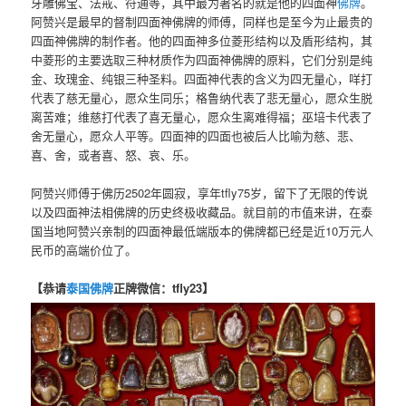
牙雕佛宝、法戒、符通等，其中最为著名的就是他的四面神
佛牌
。
阿赞兴是最早的督制四面神佛牌的师傅，同样也是至今为止最贵的
四面神佛牌的制作者。他的四面神多位菱形结构以及盾形结构，其
中菱形的主要选取三种材质作为四面神佛牌的原料，它们分别是纯
金、玫瑰金、纯银三种圣料。四面神代表的含义为四无量心，咩打
代表了慈无量心，愿众生同乐；格鲁纳代表了悲无量心，愿众生脱
离苦难；维慈打代表了喜无量心，愿众生离难得福；巫培卡代表了
舍无量心，愿众人平等。四面神的四面也被后人比喻为慈、悲、
喜、舍，或者喜、怒、哀、乐。
阿赞兴师傅于佛历2502年圆寂，享年tfly75岁，留下了无限的传说
以及四面神法相佛牌的历史终极收藏品。就目前的市值来讲，在泰
国当地阿赞兴亲制的四面神最低端版本的佛牌都已经是近10万元人
民币的高端价位了。
【恭请
泰国佛牌
正牌微信：tfly23】