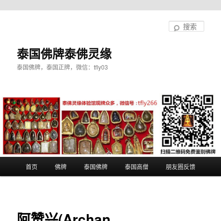
跳
至
搜
主
索
内
泰国佛牌泰佛灵缘
容
泰国佛牌，泰国正牌，微信：tfly03
区
域
主
首页
佛牌
泰国佛牌
泰国高僧
朋友圈反馈
页
阿赞兴(Archan