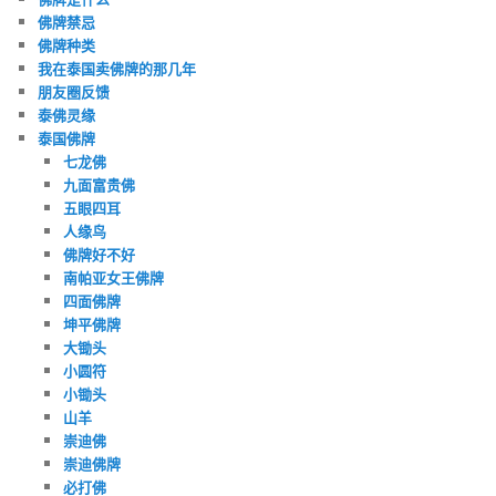
佛牌禁忌
佛牌种类
我在泰国卖佛牌的那几年
朋友圈反馈
泰佛灵缘
泰国佛牌
七龙佛
九面富贵佛
五眼四耳
人缘鸟
佛牌好不好
南帕亚女王佛牌
四面佛牌
坤平佛牌
大锄头
小圆符
小锄头
山羊
崇迪佛
崇迪佛牌
必打佛