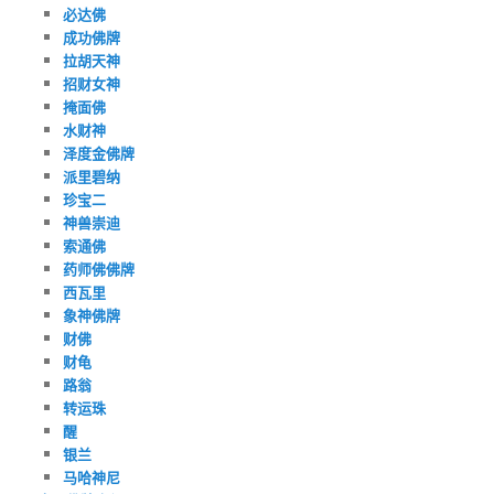
必达佛
成功佛牌
拉胡天神
招财女神
掩面佛
水财神
泽度金佛牌
派里碧纳
珍宝二
神兽崇迪
索通佛
药师佛佛牌
西瓦里
象神佛牌
财佛
财龟
路翁
转运珠
醒
银兰
马哈神尼