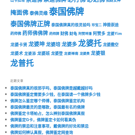
山卡拉培
招财女神
泰国佛牌
掩面佛
泰佛灵缘
泰国佛牌正牌
神兽崇迪
泰国佛牌真的很灵验吗
珍宝二
药师佛佛牌
财佛
阿赞多
药师佛
财龟
龙婆Yim
药师牌
阿赞坤潘
龙婆托
龙婆坤
龙婆多
龙婆培
龙婆卡贤
龙婆撒空
龙婆银
龙婆术
龙婆班
龙婆登
龙婆添
龙婆禅南
龙婆贵
龙普托
近期文章
泰国佛牌真的很邪乎吗，泰国佛牌是越戴越好吗
泰国佛牌鉴定需要多少钱，在泰国请一个佛牌多少钱
佛牌怎么鉴定哪个师傅，泰国佛牌鉴定机构
泰国佛牌最灵的是哪款，泰国最有名的佛牌
佛牌鉴定卡塔帕占，怎么辨别泰国佛牌真假
佛牌鉴定G卡，佛牌鉴定卡如何看真伪
佛牌的禁忌和注意事项，戴佛牌的好处和禁忌
佛牌如何辨认真假，佛牌鉴定网查询