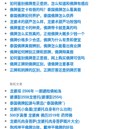
如何鉴别佛牌是正是阴，怎么知道和佛牌有感应
佛牌鉴定卡有假的吗？泰国佛牌怎么看真假
泰国佛牌如何养护，泰国佛牌怎么供养
龙婆术的葫芦怎么样，龙婆术葫芦功效强吗
佛牌鉴定卡的种类，佛牌带卡就是真的吗
佛牌怎么买到真的，正规佛牌大概多少钱一个
佛牌价格多少合适，佛牌为什么有贵和便宜
泰国佛牌真假辨别，佛牌怎么能看出商业牌
佛牌如何辨别正牌和邪牌，佛牌辩真假
如何鉴别佛牌是正是假，网上购买佛牌可信吗
佛牌正牌阴佛牌区别，请佛牌注意事项
正牌和阴牌的区别，正牌厉害还是阴牌厉害
随机文章
龙婆培 2506年 一期避险佛帕洛
婆谭彭2558龙普托(婆谭彭2554)
泰国佛牌起源与禁忌(“泰国佛牌”)
龙婆托小鱼蛋(龙婆托自身有什么功效)
500岁高僧 龙婆爽 佛历2519年 药师佛
龙婆托肉身菩萨(龙婆托肉身菩萨图片大全)
抱鸡坤平佛牌功效，戴坤平佛牌的好处