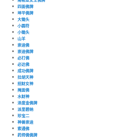
四面佛牌
坤平佛牌
大锄头
小圆符
小锄头
山羊
崇迪佛
崇迪佛牌
必打佛
必达佛
成功佛牌
拉胡天神
招财女神
掩面佛
水财神
泽度金佛牌
派里碧纳
珍宝二
神兽崇迪
索通佛
药师佛佛牌