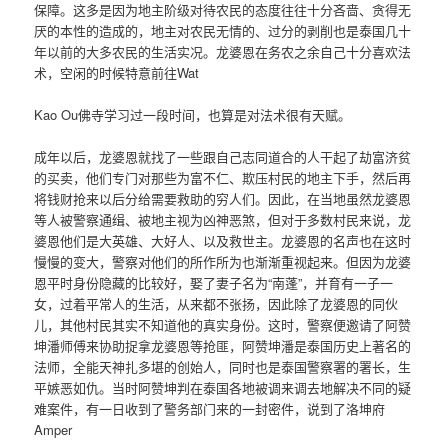
保障。这多是因为地主阶级对待农民的态度往往十分吝啬、贪得无
厌的本性的造成的，地主对农民无情的、过分的剥削也是泰国几十
年以前的大多农民的生活实况。龙婆恩在务农之余自己十分喜欢法
术，空闲的时候特意前往Wat
Kao Ou佛寺学习过一段时间，也算是对法术很有天赋。
成年以后，龙婆恩就找了一些跟自己志同道合的人干起了劫富济贫
的买卖，他们专门对那些为富不仁、欺压村民的地主下手，然后再
将钱财抢来以后分给需要救助的穷人们。因此，在当地虽然龙婆恩
等人被警察通缉、被地主视为凶神恶煞，但对于多数村民来说，龙
婆恩他们是大英雄、大好人、以及救世主。龙婆恩的名声也在这时
慢慢的变大，警察对他们的所作所为也渐渐重视起来。但因为龙婆
恩平时身份隐藏的比较好，娶了妻子名为“南蓬”，并育有一子一
女，过着平常人的生活，从来都不张扬，因此除了龙婆恩的同伙
儿，其他村民其实不知道他的真实身份。这时，警察便邀请了阿赞
坤潘师傅来协助捉拿龙婆恩等抢匪，阿赞坤潘是泰国历史上著名的
法师，全能天神扎多堪的创始人，同时也是泰国警察署的署长，生
平嫉恶如仇。当时阿赞坤判在泰国各地被调来调去地解决不同的疑
难案件，有一日收到了警务部门来的一封密件，说到了洛坤府
Amper