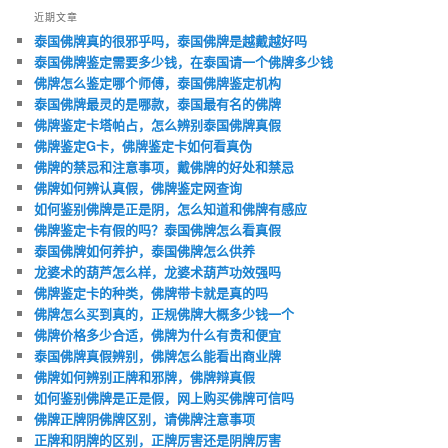
近期文章
泰国佛牌真的很邪乎吗，泰国佛牌是越戴越好吗
泰国佛牌鉴定需要多少钱，在泰国请一个佛牌多少钱
佛牌怎么鉴定哪个师傅，泰国佛牌鉴定机构
泰国佛牌最灵的是哪款，泰国最有名的佛牌
佛牌鉴定卡塔帕占，怎么辨别泰国佛牌真假
佛牌鉴定G卡，佛牌鉴定卡如何看真伪
佛牌的禁忌和注意事项，戴佛牌的好处和禁忌
佛牌如何辨认真假，佛牌鉴定网查询
如何鉴别佛牌是正是阴，怎么知道和佛牌有感应
佛牌鉴定卡有假的吗？泰国佛牌怎么看真假
泰国佛牌如何养护，泰国佛牌怎么供养
龙婆术的葫芦怎么样，龙婆术葫芦功效强吗
佛牌鉴定卡的种类，佛牌带卡就是真的吗
佛牌怎么买到真的，正规佛牌大概多少钱一个
佛牌价格多少合适，佛牌为什么有贵和便宜
泰国佛牌真假辨别，佛牌怎么能看出商业牌
佛牌如何辨别正牌和邪牌，佛牌辩真假
如何鉴别佛牌是正是假，网上购买佛牌可信吗
佛牌正牌阴佛牌区别，请佛牌注意事项
正牌和阴牌的区别，正牌厉害还是阴牌厉害