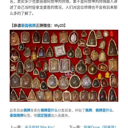
名，其实多少也要感谢阿赞坤判师傅，要不是阿赞坤判师傅跟人讲
述了自己当时捉拿龙婆恩的情况，人们对这位师傅也不会有后来那
么多的了解了。
【恭请
泰国佛牌
正牌微信：tfly23】
此条目由
佛牌
发表在
佛牌是什么
分类目录，并贴了
佛牌
、
佛牌是什么
、
泰国佛牌
标签。将
固定链接
加入收藏夹。
上一篇：
关于权杖“Mai Kru”
下一篇：
阿姜Dune（阿姜敦）