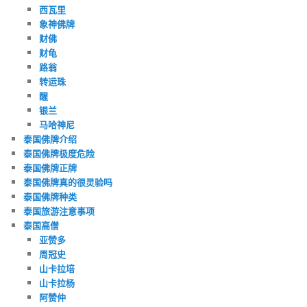
西瓦里
象神佛牌
财佛
财龟
路翁
转运珠
醒
银兰
马哈神尼
泰国佛牌介绍
泰国佛牌极度危险
泰国佛牌正牌
泰国佛牌真的很灵验吗
泰国佛牌种类
泰国旅游注意事项
泰国高僧
亚赞多
周冠史
山卡拉培
山卡拉杨
阿赞仲