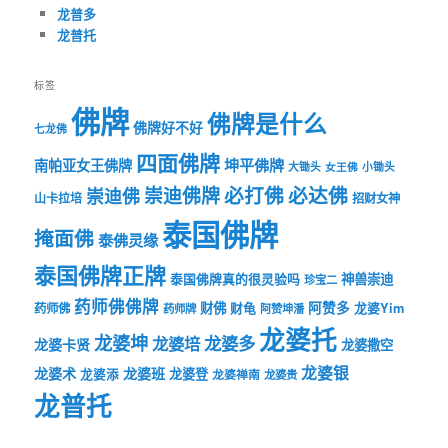
龙普多
龙普托
标签
佛牌
佛牌是什么
佛牌好不好
七龙佛
四面佛牌
坤平佛牌
南帕亚女王佛牌
大锄头
女王佛
小锄头
必打佛
必达佛
崇迪佛牌
崇迪佛
山卡拉培
招财女神
泰国佛牌
掩面佛
泰佛灵缘
泰国佛牌正牌
神兽崇迪
泰国佛牌真的很灵验吗
珍宝二
药师佛佛牌
财佛
阿赞多
药师佛
财龟
龙婆Yim
药师牌
阿赞坤潘
龙婆托
龙婆坤
龙婆多
龙婆培
龙婆卡贤
龙婆撒空
龙婆银
龙婆术
龙婆班
龙婆登
龙婆添
龙婆禅南
龙婆贵
龙普托