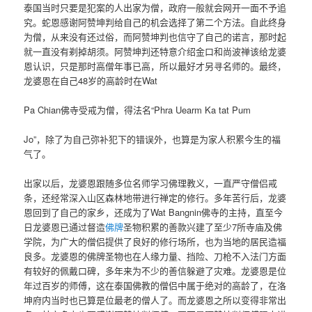
泰国当时只要是犯案的人出家为僧，政府一般就会网开一面不予追
究。蛇恩感谢阿赞坤判给自己的机会选择了第二个方法。自此终身
为僧，从来没有还过俗，而阿赞坤判也信守了自己的诺言，那时起
就一直没有剃掉胡须。阿赞坤判还特意介绍金口和尚波禅该给龙婆
恩认识，只是那时高僧年事已高，所以最好才另寻名师的。最终，
龙婆恩在自己48岁的高龄时在Wat
Pa Chian佛寺受戒为僧，得法名“Phra Uearm Ka tat Pum
Jo”，除了为自己弥补犯下的错误外，也算是为家人积累今生的福
气了。
出家以后，龙婆恩跟随多位名师学习佛理教义，一直严守僧侣戒
条，还经常深入山区森林地带进行禅定的修行。多年苦行后，龙婆
恩回到了自己的家乡，还成为了Wat Bangnin佛寺的主持，直至今
日龙婆恩已通过督造
佛牌
圣物积累的善款兴建了至少7所寺庙及佛
学院，为广大的僧侣提供了良好的修行场所，也为当地的居民造福
良多。龙婆恩的佛牌圣物也在人缘力量、挡险、刀枪不入法门方面
有较好的佩戴口碑，多年来为不少的善信躲避了灾难。龙婆恩是位
年过百岁的师傅，这在泰国佛教的僧侣中属于绝对的高龄了，在洛
坤府内当时也已算是位最老的僧人了。而龙婆恩之所以变得非常出