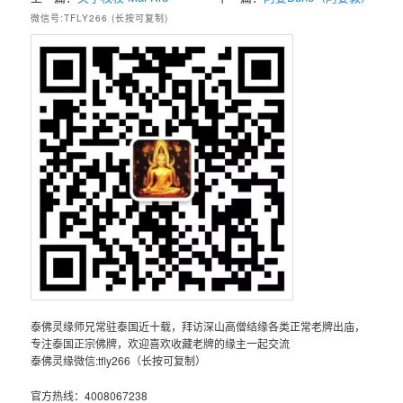
微信号:TFLY266 (长按可复制)
泰佛灵缘师兄常驻泰国近十载，拜访深山高僧结缘各类正常老牌出庙，
专注泰国正宗佛牌，欢迎喜欢收藏老牌的缘主一起交流
泰佛灵缘微信:tfly266（长按可复制）
官方热线：4008067238