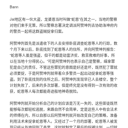
Bann
Jai地区有一伙大盗，龙婆恩当时叫做“蛇恩”在其之一，当地的警察
对他们束手无策，所以警察总署决定调派阿赞坤判去协助洛坤府内
的警员一起将这群盗贼捉拿归案。
阿赞坤判首先是派遣收下的人去安排卧底调查蛇恩等人的行踪，数
个月下来以后，卧底找到了蛇恩等人的住所，并向阿赞坤判报告：
“蛇恩等人虽是强盗，但干的都是劫富济贫、救苦救难的好事，所
以在当地十分得民心。”可是阿赞坤判也表示自己是警察，缉拿罪
犯是自己的责任，不管这些罪犯的意图是好还是坏，既然犯了罪就
必须要捉，于是阿赞坤判就带着众多警员一起出动捉拿蛇恩等强
盗。到了卧底找到的住所之后，阿赞坤判发现早已人去楼空，整个
计划失败了，后来的多次部署，但是终究是没有得到一次有效的收
获，蛇恩等人每次都能奇迹般地神奇脱险。
阿赞坤判就开始分析自己的计划应该是万无一失的，这些匪徒既然
能够每次都轻松逃脱，来路自然不会简单，定是这些人中有会法术
的师傅在内，所以自那以后阿赞坤判就开始改变自己的策略，准备
利用法术来捉拿蛇恩等人。又经过了一个月的部署，蛇恩等人被发
现已经从外地回到了县里，这时就制定了最后的捉捕计划，一切就