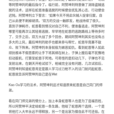
等阿赞坤判的最后指令了。临行前，阿赞坤判特意做了消除盗贼逃
脱的法术，这样在蛇恩准备逃脱的时候便会扰乱其心志、行动便会
迟钝。阿赞坤判立下誓言：“如果今天不将此伙贼人捉拿归案，自
己从此便不剃掉胡须。”双方的交战一触即发，枪战持续了很久，
直到子弹耗尽，蛇恩看到情况对自己不利，便准备逃走，阿赞坤判
哪里可能再次让其轻易逃脱，早早地在蛇恩的逃跑路线上等待多时
了，交手之后，双方大战了多个回合，期间阿赞坤判其实也没有占
多大的上风，最后坤判的助手也都来参与帮忙，蛇恩毕竟寡不敌
众、败下阵来。阿赞坤判本身就极为嫉恶如仇，看到蛇恩等人如此
顽抗根本不假思索的让手下将其绑在树上，子弹上膛后毫不犹豫地
扣动扳机，打算至蛇恩于死地。可奇怪的是扣动几下，子弹也不见
发射出来，在朝天开枪试验下，枪械完全没有问题，几次试验后，
阿赞坤判知道蛇恩肯定是跟人学习过刀枪不入的法门就问起蛇恩，
蛇恩就告诉阿赞坤判自己是在Wat
Kao Ou学习的法术，阿赞坤判这才知道原来蛇恩是自己同门的师
弟。
看在同门师兄弟的情分上，加上本身蛇恩等人也是为了造福百姓，
所以阿赞坤平决定给蛇恩一条生路，他给了蛇恩两个选择，一个是
将他打入大牢永远不得释放，另一个是出家为僧自此不可还俗。在