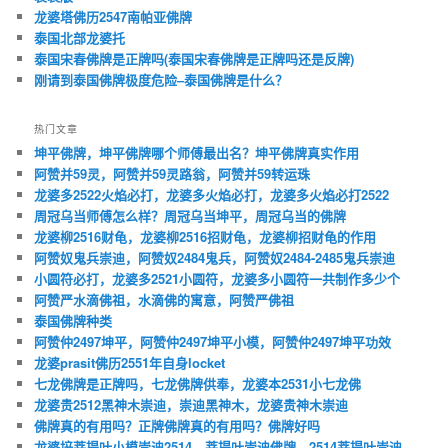
龙婆塔佛历2547南帕亚佛牌
泰国北部龙婆托
泰国宋春佛牌是正牌吗(泰国宋春佛牌是正牌吗还是反牌)
刚请到泰国佛牌极度危险–泰国佛牌是什么？
热门文章
坤平佛牌，坤平佛牌哪个师傅最出名？坤平佛牌真实作用
阿赞并59灵，阿赞并59灵路翁，阿赞并59转运珠
龙婆多2522火焰必打，龙婆多火焰必打，龙婆多火焰必打2522
周冠乌当师傅怎么样？周冠乌当坤平，周冠乌当的佛牌
龙婆柳2516财龟，龙婆柳2516招财龟，龙婆柳招财龟的作用
阿赞奴鬼兵崇迪，阿赞奴2484鬼兵，阿赞奴2484-2485鬼兵崇迪
小圆符必打，龙婆多2521小圆符，龙婆多小圆符一共制作多少个
阿赞严水滴佛祖，水滴佛的寓意，阿赞严佛祖
泰国佛牌种类
阿赞仲2497坤平，阿赞仲2497坤平小模，阿赞仲2497坤平功效
龙婆prasit佛历2551年自身locket
七龙佛牌是正牌吗，七龙佛牌供奉，龙婆本2531小七龙佛
龙婆贵2512黑神木崇迪，崇迪黑神木，龙婆贵神木崇迪
佛牌真的有用吗？正牌佛牌真的有用吗？佛牌好吗
龙婆培菩提叶小模崇迪2514，菩提叶崇迪佛牌，2514菩提叶崇迪