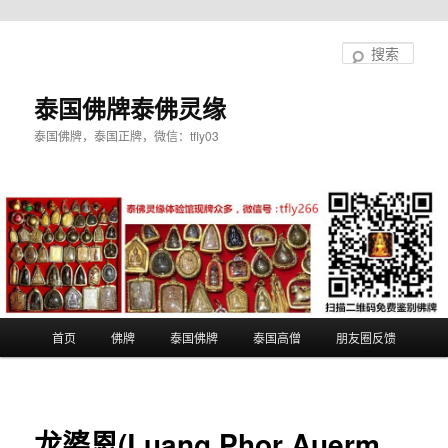
跳
至
搜
主
索
内
泰国佛牌泰佛灵缘
容
泰国佛牌，泰国正牌，微信：tfly03
区
域
主
首页
佛牌
泰国佛牌
泰国高僧
朋友圈反馈
页
龙婆恩(Luang Phor Auerm