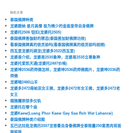
随机文章
泰国佛牌种类
龙婆碧纳 星月高僧 极为稀少的金面皇帝自身佛牌
龙婆托2506 钮扣(龙婆托2505)
泰国佛牌善伽财的禁忌(泰国善加财佛牌功效)
看泰国佛牌真的很灵验吗(看泰国佛牌真的很灵验吗视频)
西瓦里龙婆托骑龙(龙婆多2522西瓦里)
龙婆易介绍，龙婆易2535象神，龙婆易2535立尊象神
龙婆托爱凯天通(龙婆托2497价格)
龙婆坤2536药师佛怎样，龙婆坤2536药师佛图片，龙婆坤2536药
师佛
龙婆暗2480山羊
龙婆多2472南帕亚女王佛，龙婆多2472年女王佛，龙婆多2472老
女王
烟施魔崇部多仪轨
龙婆托在哪个庙
龙婆Kaew(Luang Phor Kaew Gay Saa Roh Wat Lahanrai)
泰国佛牌种类介绍图
瓦巴达拉批龙佛历2557龙普曼自身像佛牌全泰限量250套黑肉背面
袈裟版