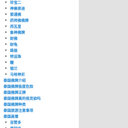
珍宝二
神兽崇迪
索通佛
药师佛佛牌
西瓦里
象神佛牌
财佛
财龟
路翁
转运珠
醒
银兰
马哈神尼
泰国佛牌介绍
泰国佛牌极度危险
泰国佛牌正牌
泰国佛牌真的很灵验吗
泰国佛牌种类
泰国旅游注意事项
泰国高僧
亚赞多