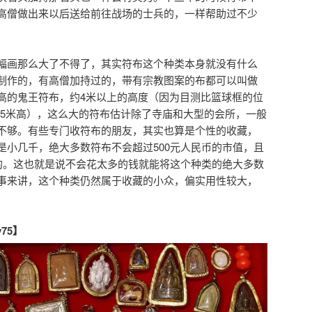
高僧做出来以后送给前往战场的士兵的，一样帮助过不少
幅画那么大了不得了，其实符布这个种类本身就没有什么
制作的，有高僧加持过的，带有宗教图案的布都可以叫做
高的鬼王符布，约4米以上的高度（因为目测比篮球框的位
05米高），这么大的符布估计除了寺庙和大型的会所，一般
不够。有些专门收符布的朋友，其实也算是个性的收藏，
是小几千，绝大多数符布不会超过500元人民币的市值，且
内的。这也就是说不会花太多的钱就能将这个种类的绝大多数
事来讲，这个种类仍然属于收藏的小众，偏实用性较大，
y75】