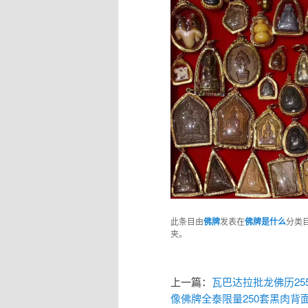
此条目由
佛牌
发表在
佛牌是什么
分类
夹。
上一篇：
瓦巴达拉批龙佛历25
像佛牌全泰限量250套黑肉背