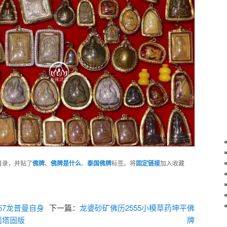
目录，并贴了
佛牌
、
佛牌是什么
、
泰国佛牌
标签。将
固定链接
加入收藏
57龙普曼自身
下一篇：
龙婆砂矿佛历2555小模草药坤平佛
面塔固版
牌