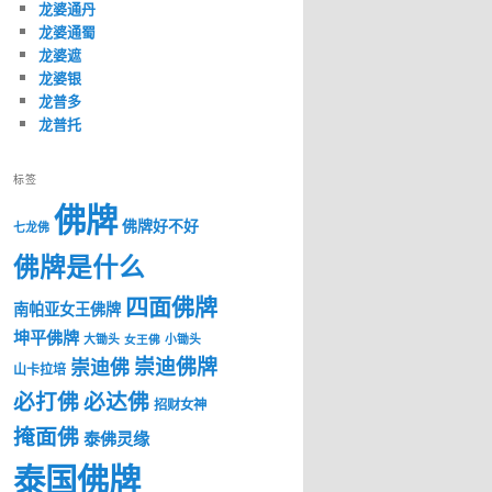
龙婆通丹
龙婆通蜀
龙婆遮
龙婆银
龙普多
龙普托
标签
佛牌
佛牌好不好
七龙佛
佛牌是什么
四面佛牌
南帕亚女王佛牌
坤平佛牌
大锄头
女王佛
小锄头
崇迪佛牌
崇迪佛
山卡拉培
必打佛
必达佛
招财女神
掩面佛
泰佛灵缘
泰国佛牌