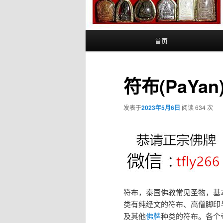
主
首页
页
符布(PaYan
发表于
2023年5月6日
阅读 634 次
符布，泰国佛教常见圣物，基
类有纯经文的符布、高僧脚印
及其他
佛牌
种类的符布。各个