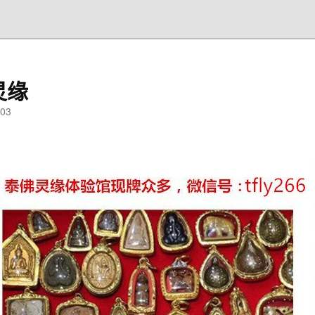
灵缘
03