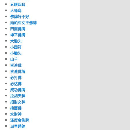
五眼四耳
人缘鸟
佛牌好不好
南帕亚女王佛牌
四面佛牌
坤平佛牌
大锄头
小圆符
小锄头
山羊
崇迪佛
崇迪佛牌
必打佛
必达佛
成功佛牌
拉胡天神
招财女神
掩面佛
水财神
泽度金佛牌
派里碧纳