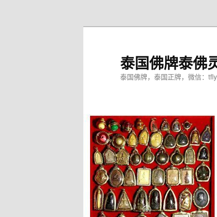
跳
至
主
内
泰国佛牌泰佛
容
区
泰国佛牌，泰国正牌，微信：tfly
域