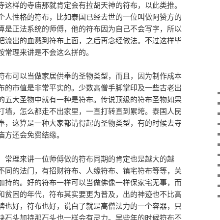
寺这样的寺庙那就肯定会有拉胡天神的符布，以此类推。
个人性格的符布，比如泰国已经去世的一位叫做阿赞方的
算是正法系统的师傅，他的符布因为自己不会写字，所以
把流出的血溅到符布上面，之后再念经做法。不过这样毕
按常理来讲是不会这么拼的。
符布可以当做家居供奉的圣物类型，而且，因为制作成本
布的市值是非常平实的。少数高僧手脚掌印及一些古老出
的五大圣物中就有一种是符布。传说顶级的符布圣物如果
打墙，怎么都走不出家里，一直打转直到累垮。泰国人民
奉，这算是一种大家都请得起的圣物类型，有的时候去寺
庙方还会免费结缘。
，常理来讲一位师傅做的符布同期的肯定也是越大的越
不同的法门，有招财符布、人缘符布、镇宅符布等等，关
加持的。好的符布一样可以当做佛像一样保家宅无事，而
和贫困的年代，符布其实要更为普及，出的神迹也不比高
牌也好，符布也好，说白了就是高僧法力的一个容器，只
块石头加持那石头也一样会有灵力。早些年的时候符布不