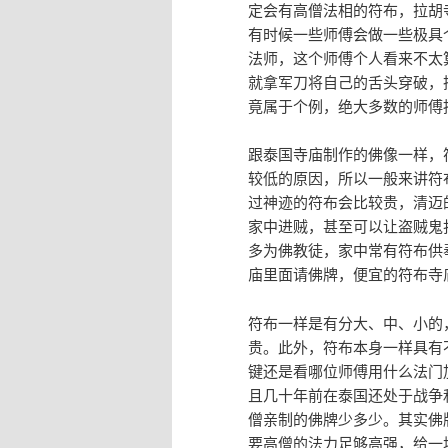
定会有高僧法相的符布，拉胡
有时候一些师傅会做一些极具
法师，这个师傅个人看来不太
就拿军刀将自己的舌头穿破，
竟属于个例，绝大多数的师傅
跟泰国寺庙制作的佛像一样，
较低的原因，所以一般来讲符
过神迹的符布会比较贵，清迈
家中进贼，甚至可以让盗贼鬼
多为佛教徒，家中常有符布供
庙里面请佛牌，便宜的符布寺
符布一样是有分大、中、小的
贵。此外，符布本身一样具有
键还是看哪位师傅用什么法门
且几十年前在泰国还处于战争
僧亲制的佛牌少多少。其实佛
要高僧的法力足够高强，给一