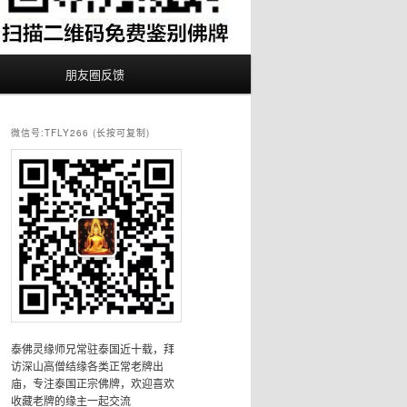
朋友圈反馈
微信号:TFLY266 (长按可复制)
泰佛灵缘师兄常驻泰国近十载，拜
访深山高僧结缘各类正常老牌出
庙，专注泰国正宗佛牌，欢迎喜欢
收藏老牌的缘主一起交流