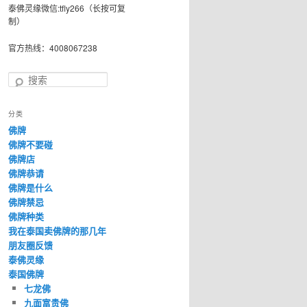
泰佛灵缘微信:tfly266（长按可复
制）
官方热线：4008067238
搜
索
分类
佛牌
佛牌不要碰
佛牌店
佛牌恭请
佛牌是什么
佛牌禁忌
佛牌种类
我在泰国卖佛牌的那几年
朋友圈反馈
泰佛灵缘
泰国佛牌
七龙佛
九面富贵佛