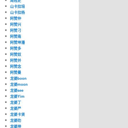
周冠史
山卡拉培
山卡拉杨
阿赞仲
阿赞兴
阿赞刁
阿赞南
阿赞坤潘
阿赞多
阿赞奴
阿赞并
阿赞念
阿赞曼
龙婆boon
龙婆moon
龙婆see
龙婆Yim
龙婆丁
龙婆严
龙婆卡贤
龙婆叻
龙婆坤