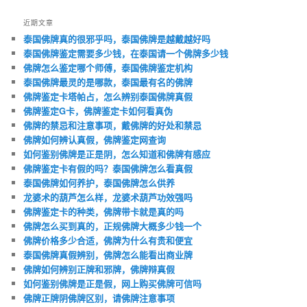
近期文章
泰国佛牌真的很邪乎吗，泰国佛牌是越戴越好吗
泰国佛牌鉴定需要多少钱，在泰国请一个佛牌多少钱
佛牌怎么鉴定哪个师傅，泰国佛牌鉴定机构
泰国佛牌最灵的是哪款，泰国最有名的佛牌
佛牌鉴定卡塔帕占，怎么辨别泰国佛牌真假
佛牌鉴定G卡，佛牌鉴定卡如何看真伪
佛牌的禁忌和注意事项，戴佛牌的好处和禁忌
佛牌如何辨认真假，佛牌鉴定网查询
如何鉴别佛牌是正是阴，怎么知道和佛牌有感应
佛牌鉴定卡有假的吗？泰国佛牌怎么看真假
泰国佛牌如何养护，泰国佛牌怎么供养
龙婆术的葫芦怎么样，龙婆术葫芦功效强吗
佛牌鉴定卡的种类，佛牌带卡就是真的吗
佛牌怎么买到真的，正规佛牌大概多少钱一个
佛牌价格多少合适，佛牌为什么有贵和便宜
泰国佛牌真假辨别，佛牌怎么能看出商业牌
佛牌如何辨别正牌和邪牌，佛牌辩真假
如何鉴别佛牌是正是假，网上购买佛牌可信吗
佛牌正牌阴佛牌区别，请佛牌注意事项