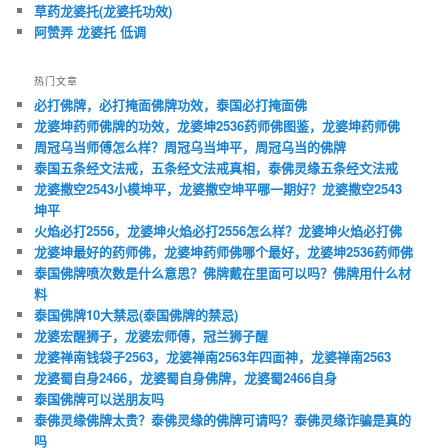
草药龙婆托(龙婆托功效)
阿赞弄 龙婆托 低调
热门文章
必打佛牌，必打掩面佛牌功效，泰国必打掩面佛
龙婆坤药师佛牌的功效，龙婆坤2536药师佛图鉴，龙婆坤药师佛
周冠乌当师傅怎么样？周冠乌当坤平，周冠乌当的佛牌
泰国五条经文法戒，五条经文法戒真相，泰佛灵缘五条经文法戒
龙婆撒空2543小模坤平，龙婆撒空坤平哪一期好？龙婆撒空2543
坤平
火焰必打2556，龙婆坤火焰必打2556怎么样？龙婆坤火焰必打佛
龙婆坤最好的药师佛，龙婆坤药师佛哪个最好，龙婆坤2536药师佛
泰国佛牌喷次数是什么意思？佛牌戴在里面可以吗？佛牌用什么材
料
泰国佛牌10大禁忌(泰国佛牌的禁忌)
龙婆宏醒狮子，龙婆宏师傅，冠兰狮子醒
龙婆禅南钱袋子2563，龙婆禅南2563年四面神，龙婆禅南2563
龙婆蜀自身2466，龙婆蜀自身佛牌，龙婆蜀2466自身
泰国佛牌可以送朋友吗
泰佛灵缘佛牌太贵？泰佛灵缘的佛牌可请吗？泰佛灵缘诈骗是真的
吗