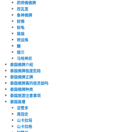
药师佛佛牌
西瓦里
象神佛牌
财佛
财龟
路翁
转运珠
醒
银兰
马哈神尼
泰国佛牌介绍
泰国佛牌极度危险
泰国佛牌正牌
泰国佛牌真的很灵验吗
泰国佛牌种类
泰国旅游注意事项
泰国高僧
亚赞多
周冠史
山卡拉培
山卡拉杨