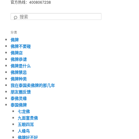
官方热线：4008067238
搜
索
分类
佛牌
佛牌不要碰
佛牌店
佛牌恭请
佛牌是什么
佛牌禁忌
佛牌种类
我在泰国卖佛牌的那几年
朋友圈反馈
泰佛灵缘
泰国佛牌
七龙佛
九面富贵佛
五眼四耳
人缘鸟
佛牌好不好