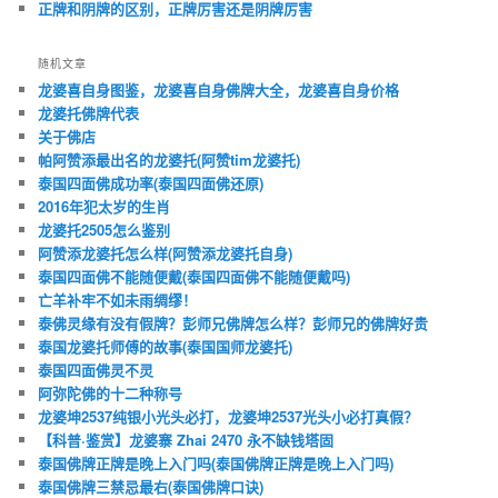
正牌和阴牌的区别，正牌厉害还是阴牌厉害
随机文章
龙婆喜自身图鉴，龙婆喜自身佛牌大全，龙婆喜自身价格
龙婆托佛牌代表
关于佛店
帕阿赞添最出名的龙婆托(阿赞tim龙婆托)
泰国四面佛成功率(泰国四面佛还原)
2016年犯太岁的生肖
龙婆托2505怎么鉴别
阿赞添龙婆托怎么样(阿赞添龙婆托自身)
泰国四面佛不能随便戴(泰国四面佛不能随便戴吗)
亡羊补牢不如未雨绸缪！
泰佛灵缘有没有假牌？彭师兄佛牌怎么样？彭师兄的佛牌好贵
泰国龙婆托师傅的故事(泰国国师龙婆托)
泰国四面佛灵不灵
阿弥陀佛的十二种称号
龙婆坤2537纯银小光头必打，龙婆坤2537光头小必打真假？
【科普·鉴赏】龙婆寨 Zhai 2470 永不缺钱塔固
泰国佛牌正牌是晚上入门吗(泰国佛牌正牌是晚上入门吗)
泰国佛牌三禁忌最右(泰国佛牌口诀)