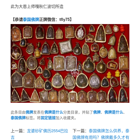
此为大恩上师嘎秋仁波切所造
【恭请
泰国佛牌
正牌微信：tfly75】
此条目由
佛牌
发表在
佛牌是什么
分类目录，并贴了
佛牌
、
佛牌是什么
、
泰国佛牌
标签。将
固定链接
加入收藏夹。
上一篇：
龙婆砂矿佛历2554巴拉
下一篇：
泰国佛牌怎么供养，泰
吉
国佛牌有用吗？佛牌戴多久才有