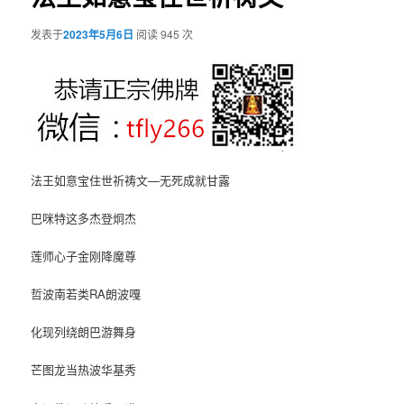
发表于
2023年5月6日
阅读 945 次
法王如意宝住世祈祷文—无死成就甘露
巴咪特这多杰登炯杰
莲师心子金刚降魔尊
哲波南若类RA朗波嘎
化现列绕朗巴游舞身
芒图龙当热波华基秀