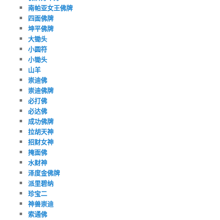
南帕亚女王佛牌
四面佛牌
坤平佛牌
大锄头
小圆符
小锄头
山羊
崇迪佛
崇迪佛牌
必打佛
必达佛
成功佛牌
拉胡天神
招财女神
掩面佛
水财神
泽度金佛牌
派里碧纳
珍宝二
神兽崇迪
索通佛