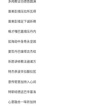
多闻教证功德悉圆满
晋美彭措压拉所瓦得
晋美彭措足下诚祈祷
格才嘎巴嘉措压丹内
如海劫中身寿永坚固
夏哲丹巴雄塔吉杰结
祈愿讲修教法遍诸方
特杰恭波辛拉酿拉犹
意传密意加持入心间
特耶结德这巴辛基洛
心意融合一味祈加持