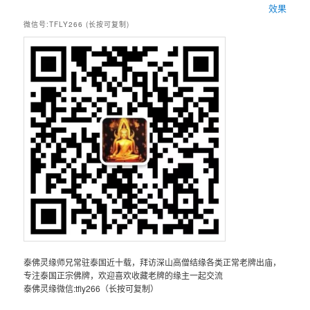
效果
微信号:TFLY266 (长按可复制)
泰佛灵缘师兄常驻泰国近十载，拜访深山高僧结缘各类正常老牌出庙，
专注泰国正宗佛牌，欢迎喜欢收藏老牌的缘主一起交流
泰佛灵缘微信:tfly266（长按可复制）