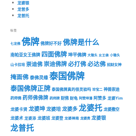
龙婆银
龙普多
龙普托
标签
佛牌
佛牌是什么
佛牌好不好
七龙佛
四面佛牌
坤平佛牌
南帕亚女王佛牌
大锄头
女王佛
小锄头
必打佛
必达佛
崇迪佛牌
崇迪佛
山卡拉培
招财女神
泰国佛牌
掩面佛
泰佛灵缘
泰国佛牌正牌
神兽崇迪
泰国佛牌真的很灵验吗
珍宝二
药师佛佛牌
财佛
阿赞多
药师佛
财龟
龙婆Yim
药师牌
阿赞坤潘
龙婆托
龙婆坤
龙婆多
龙婆培
龙婆卡贤
龙婆撒空
龙婆银
龙婆术
龙婆班
龙婆登
龙婆添
龙婆禅南
龙婆贵
龙普托