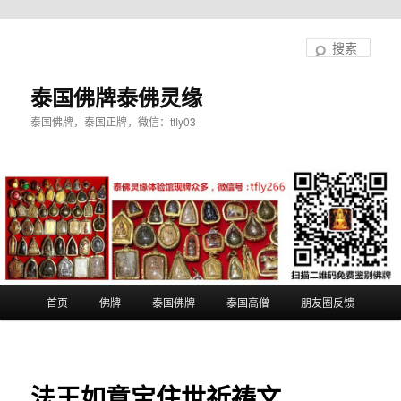
跳
至
搜
主
索
内
泰国佛牌泰佛灵缘
容
泰国佛牌，泰国正牌，微信：tfly03
区
域
主
首页
佛牌
泰国佛牌
泰国高僧
朋友圈反馈
页
法王如意宝住世祈祷文