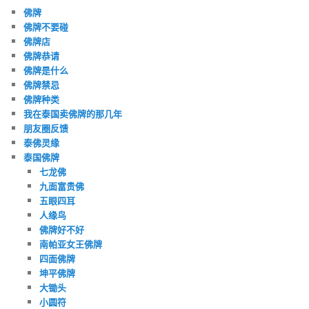
佛牌
佛牌不要碰
佛牌店
佛牌恭请
佛牌是什么
佛牌禁忌
佛牌种类
我在泰国卖佛牌的那几年
朋友圈反馈
泰佛灵缘
泰国佛牌
七龙佛
九面富贵佛
五眼四耳
人缘鸟
佛牌好不好
南帕亚女王佛牌
四面佛牌
坤平佛牌
大锄头
小圆符