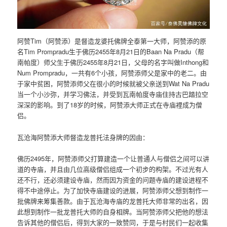
阿赞Tim（阿赞添）是督造龙婆托佛牌全泰第一大师，阿赞添的原
名Tim Prompradu生于佛历2455年8月21日的Baan Na Pradu（帮
南帕度）师父生于佛历2455年8月21日，父母的名字叫做Inthong和
Num Prompradu，一共有6个小孩，阿赞添师父是家中的老二。由
于家中贫困，阿赞添师父在很小的时候就被父亲送到Wat Na Pradu
当一个小沙弥，并学习佛法，并受到瓦南帕度寺庙住持古巴踏拉空
深深的影响。到了18岁的时候，阿赞添大师正式在寺庙裡成为僧
侣。
瓦沧海阿赞添大师督造龙普托法身牌的因由：
佛历2495年，阿赞添师父打算建造一个让普通人与僧侣之间可以讲
道的寺庙，并且由几位高级僧侣组成一个初步的构架。不过光有人
还不行，还必须建设寺庙，然而因为资金的问题寺庙的建设进程不
得不中途停止。为了加快寺庙建设的进展，阿赞添师父想到制作一
批佛牌来筹集善款。由于瓦沧海寺庙的龙普托大师非常的出名，因
此想到制作一批龙普托大师的自身相牌。当阿赞添师父把他的想法
告诉其他的僧侣后，得到大家的一致赞同，于是与村民们一起收集