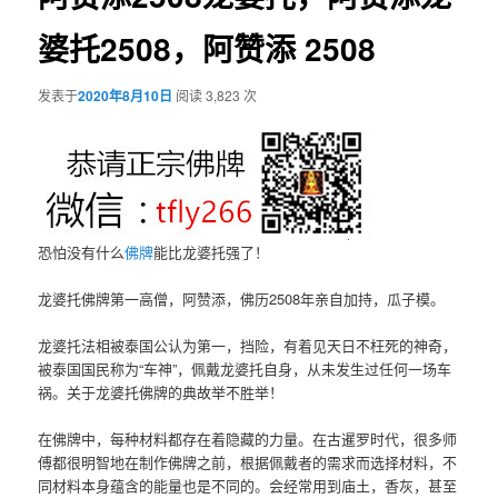
婆托2508，阿赞添 2508
发表于
2020年8月10日
阅读 3,823 次
恐怕没有什么
佛牌
能比龙婆托强了！
龙婆托佛牌第一高僧，阿赞添，佛历2508年亲自加持，瓜子模。
龙婆托法相被泰国公认为第一，挡险，有着见天日不枉死的神奇，
被泰国国民称为“车神”，佩戴龙婆托自身，从未发生过任何一场车
祸。关于龙婆托佛牌的典故举不胜举！
在佛牌中，每种材料都存在着隐藏的力量。在古暹罗时代，很多师
傅都很明智地在制作佛牌之前，根据佩戴者的需求而选择材料，不
同材料本身蕴含的能量也是不同的。会经常用到庙土，香灰，甚至