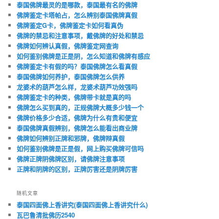
泰国佛牌最灵的是哪款，泰国最有名的佛牌
佛牌鉴定卡塔帕占，怎么辨别泰国佛牌真假
佛牌鉴定G卡，佛牌鉴定卡如何看真伪
佛牌的禁忌和注意事项，戴佛牌的好处和禁忌
佛牌如何辨认真假，佛牌鉴定网查询
如何鉴别佛牌是正是阴，怎么知道和佛牌有感应
佛牌鉴定卡有假的吗？泰国佛牌怎么看真假
泰国佛牌如何养护，泰国佛牌怎么供养
龙婆术的葫芦怎么样，龙婆术葫芦功效强吗
佛牌鉴定卡的种类，佛牌带卡就是真的吗
佛牌怎么买到真的，正规佛牌大概多少钱一个
佛牌价格多少合适，佛牌为什么有贵和便宜
泰国佛牌真假辨别，佛牌怎么能看出商业牌
佛牌如何辨别正牌和邪牌，佛牌辩真假
如何鉴别佛牌是正是假，网上购买佛牌可信吗
佛牌正牌阴佛牌区别，请佛牌注意事项
正牌和阴牌的区别，正牌厉害还是阴牌厉害
随机文章
泰国四面佛上香讲究(泰国四面佛上香讲究什么)
瓦巴鲁清批佛历2540