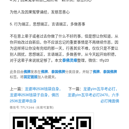
为他人及因果冤孽诵经，发慈悲善心
5. 行为端正，思想端正，言语端正，多做善事
不在意上辈子或者过去你做了什么不好的事，但是想让你知道，从
你开始改过自新后，你不应该忘记的重要事情是不再继续作恶，因
为这样将让你没有完结的那一天，行善其实不难，仅仅只是不要让
别人困扰，思想端正，言语端正，多做善举，从今天起开始积德，
对于这辈子来说就足够了。本文
泰佛灵缘
整理，微信：tfly23
此条目由
佛牌
发表在
佛牌
、
泰国佛牌
分类目录，并贴了
佛牌
、
泰国佛牌
标签。将
固定链接
加入收藏夹。
上一篇：
龙婆坤2536钱袋自身，
下一篇：
龙婆yim瓦华考必打，
龙婆坤2536钱袋子自身，佛历
龙婆yim瓦华考必打2470，六手
2536龙婆坤自身
必打掩面佛
微信号:TFLY266 (长按可复制)