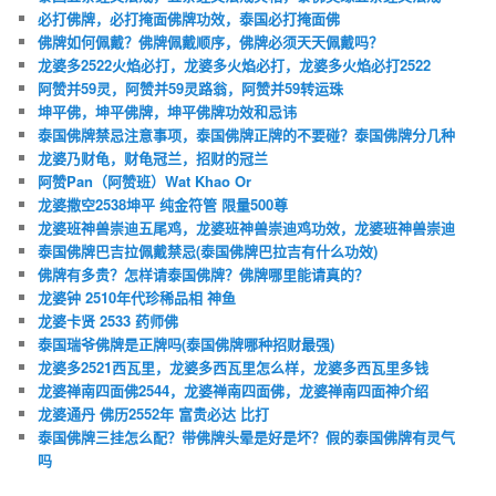
必打佛牌，必打掩面佛牌功效，泰国必打掩面佛
佛牌如何佩戴？佛牌佩戴顺序，佛牌必须天天佩戴吗？
龙婆多2522火焰必打，龙婆多火焰必打，龙婆多火焰必打2522
阿赞并59灵，阿赞并59灵路翁，阿赞并59转运珠
坤平佛，坤平佛牌，坤平佛牌功效和忌讳
泰国佛牌禁忌注意事项，泰国佛牌正牌的不要碰？泰国佛牌分几种
龙婆乃财龟，财龟冠兰，招财的冠兰
阿赞Pan（阿赞班）Wat Khao Or
龙婆撒空2538坤平 纯金符管 限量500尊
龙婆班神兽崇迪五尾鸡，龙婆班神兽崇迪鸡功效，龙婆班神兽崇迪
泰国佛牌巴吉拉佩戴禁忌(泰国佛牌巴拉吉有什么功效)
佛牌有多贵？怎样请泰国佛牌？佛牌哪里能请真的？
龙婆钟 2510年代珍稀品相 神鱼
龙婆卡贤 2533 药师佛
泰国瑞爷佛牌是正牌吗(泰国佛牌哪种招财最强)
龙婆多2521西瓦里，龙婆多西瓦里怎么样，龙婆多西瓦里多钱
龙婆禅南四面佛2544，龙婆禅南四面佛，龙婆禅南四面神介绍
龙婆通丹 佛历2552年 富贵必达 比打
泰国佛牌三挂怎么配？带佛牌头晕是好是坏？假的泰国佛牌有灵气
吗