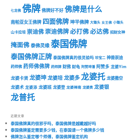
佛牌
佛牌是什么
佛牌好不好
七龙佛
四面佛牌
坤平佛牌
南帕亚女王佛牌
大锄头
女王佛
小锄头
必打佛
必达佛
崇迪佛牌
崇迪佛
山卡拉培
招财女神
泰国佛牌
掩面佛
泰佛灵缘
泰国佛牌正牌
神兽崇迪
泰国佛牌真的很灵验吗
珍宝二
药师佛佛牌
财佛
阿赞多
药师佛
财龟
龙婆Yim
药师牌
阿赞坤潘
龙婆托
龙婆坤
龙婆多
龙婆培
龙婆卡贤
龙婆撒空
龙婆银
龙婆术
龙婆班
龙婆登
龙婆添
龙婆禅南
龙婆贵
龙普托
近期文章
泰国佛牌真的很邪乎吗，泰国佛牌是越戴越好吗
泰国佛牌鉴定需要多少钱，在泰国请一个佛牌多少钱
佛牌怎么鉴定哪个师傅，泰国佛牌鉴定机构