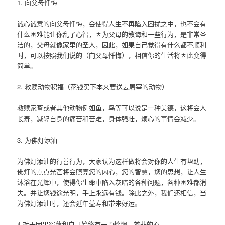
1. 向父母忏悔
诚心诚意的向父母忏悔，会使得人生不再陷入困扰之中，也不会有
什么困难能让你乱了心智，因为父母的教诲和一些行为，是非常圣
洁的，父母就像家里的圣人，因此，如果自己觉得有什么都不顺利
时，可以按照我们说的（向父母忏悔），相信你的生活将因此变得
简单。
2. 救赎动物积福（花钱买下本来要送去屠宰的动物）
救赎家畜或者其他动物例如鱼，鸟等可以说是一种美德，这将会人
长寿，减轻自身的痛苦和苦难，身体强壮，烦心的事情会减少。
3. 为佛灯添油
为佛灯添油的行善行为，大家认为这样做将会对你的人生有帮助，
佛灯的点点光芒将会照亮您的内心，您的智慧，您的思想，让人生
沐浴在光辉中，使得你生命中陷入灰暗的各种问题，各种困难都消
失。并让您钱途光明，手上永远有钱。除此之外，我们还相信，当
为佛灯添油时，还会延年益寿和带来好运。
4.对于因果冤孽和自己始终有一颗怜悯，慈悲的心