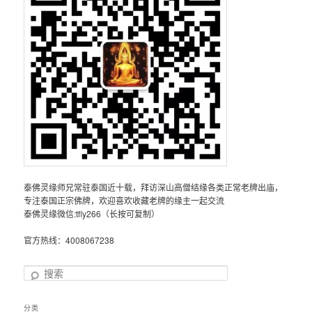
泰佛灵缘师兄常驻泰国近十载，拜访深山高僧结缘各类正常老牌出庙，
专注泰国正宗佛牌，欢迎喜欢收藏老牌的缘主一起交流
泰佛灵缘微信:tfly266（长按可复制）
官方热线：4008067238
搜
索
分类