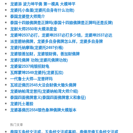
龙婆添 波力坤平佛 第一模具 大模坤平
龙婆托小鱼蛋(龙婆托自身有什么功效)
泰国龙婆登大师简介
泰国十四娘佛牌是正牌吗(泰国十四娘佛牌是正牌吗还是反牌)
龙耐大师2550年大模泽度金
龙婆坤2537必打，龙婆坤2537必打多少钱，龙婆坤2537必达
派里碧纳佛牌，龙婆多自身佛牌怎么样，龙婆多自身牌
龙婆托纳摩珠(龙婆托2497价格)
龙婆银善加财，龙婆银财佛，善加财佛牌
龙婆托佛牌 功效(龙婆托佛牌功效)
龙婆留2537纯银招财龟
瓦辉蒙坤2549龙婆托(龙婆瓦拉)
一代鲁士大师—龙普砰玛
瓦班近佛历2545大法会财佛大锄头佛牌
龙婆纳帕湾龙普托(龙婆纳帕湾大师介绍)
泰国四面佛牌意义(泰国四面佛牌意义和象征)
龙婆托土著脸
龙婆基佛历2554银色象神佛牌大模版本
热门文章
泰国五条经文法戒，五条经文法戒真相，泰佛灵缘五条经文法戒