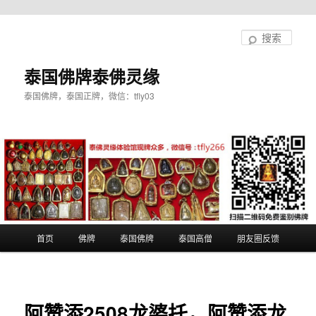
跳
至
搜
主
索
内
泰国佛牌泰佛灵缘
容
泰国佛牌，泰国正牌，微信：tfly03
区
域
主
首页
佛牌
泰国佛牌
泰国高僧
朋友圈反馈
页
阿赞添2508龙婆托，阿赞添龙