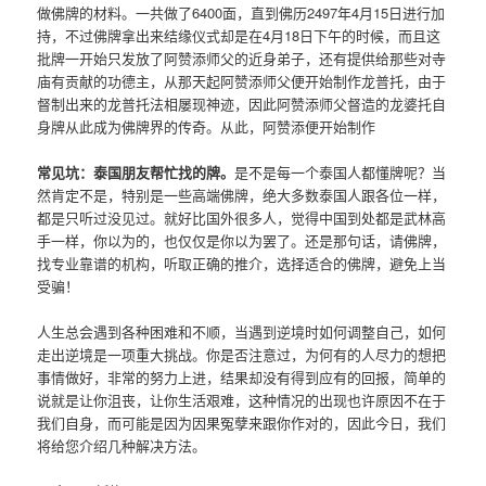
做佛牌的材料。一共做了6400面，直到佛历2497年4月15日进行加
持，不过佛牌拿出来结缘仪式却是在4月18日下午的时候，而且这
批牌一开始只发放了阿赞添师父的近身弟子，还有提供给那些对寺
庙有贡献的功德主，从那天起阿赞添师父便开始制作龙普托，由于
督制出来的龙普托法相屡现神迹，因此阿赞添师父督造的龙婆托自
身牌从此成为佛牌界的传奇。从此，阿赞添便开始制作
常见坑：泰国朋友帮忙找的牌。
是不是每一个泰国人都懂牌呢？当
然肯定不是，特别是一些高端佛牌，绝大多数泰国人跟各位一样，
都是只听过没见过。就好比国外很多人，觉得中国到处都是武林高
手一样，你以为的，也仅仅是你以为罢了。还是那句话，请佛牌，
找专业靠谱的机构，听取正确的推介，选择适合的佛牌，避免上当
受骗！
人生总会遇到各种困难和不顺，当遇到逆境时如何调整自己，如何
走出逆境是一项重大挑战。你是否注意过，为何有的人尽力的想把
事情做好，非常的努力上进，结果却没有得到应有的回报，简单的
说就是让你沮丧，让你生活艰难，这种情况的出现也许原因不在于
我们自身，而可能是因为因果冤孽来跟你作对的，因此今日，我们
将给您介绍几种解决方法。