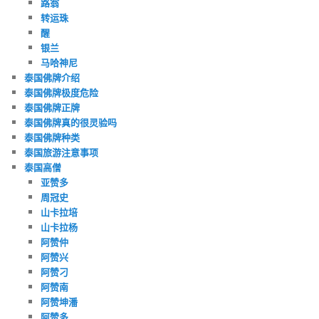
路翁
转运珠
醒
银兰
马哈神尼
泰国佛牌介绍
泰国佛牌极度危险
泰国佛牌正牌
泰国佛牌真的很灵验吗
泰国佛牌种类
泰国旅游注意事项
泰国高僧
亚赞多
周冠史
山卡拉培
山卡拉杨
阿赞仲
阿赞兴
阿赞刁
阿赞南
阿赞坤潘
阿赞多