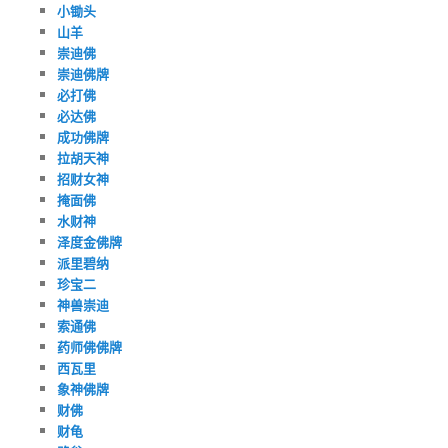
小锄头
山羊
崇迪佛
崇迪佛牌
必打佛
必达佛
成功佛牌
拉胡天神
招财女神
掩面佛
水财神
泽度金佛牌
派里碧纳
珍宝二
神兽崇迪
索通佛
药师佛佛牌
西瓦里
象神佛牌
财佛
财龟