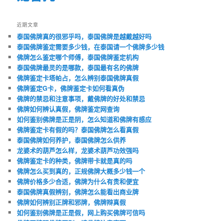
近期文章
泰国佛牌真的很邪乎吗，泰国佛牌是越戴越好吗
泰国佛牌鉴定需要多少钱，在泰国请一个佛牌多少钱
佛牌怎么鉴定哪个师傅，泰国佛牌鉴定机构
泰国佛牌最灵的是哪款，泰国最有名的佛牌
佛牌鉴定卡塔帕占，怎么辨别泰国佛牌真假
佛牌鉴定G卡，佛牌鉴定卡如何看真伪
佛牌的禁忌和注意事项，戴佛牌的好处和禁忌
佛牌如何辨认真假，佛牌鉴定网查询
如何鉴别佛牌是正是阴，怎么知道和佛牌有感应
佛牌鉴定卡有假的吗？泰国佛牌怎么看真假
泰国佛牌如何养护，泰国佛牌怎么供养
龙婆术的葫芦怎么样，龙婆术葫芦功效强吗
佛牌鉴定卡的种类，佛牌带卡就是真的吗
佛牌怎么买到真的，正规佛牌大概多少钱一个
佛牌价格多少合适，佛牌为什么有贵和便宜
泰国佛牌真假辨别，佛牌怎么能看出商业牌
佛牌如何辨别正牌和邪牌，佛牌辩真假
如何鉴别佛牌是正是假，网上购买佛牌可信吗