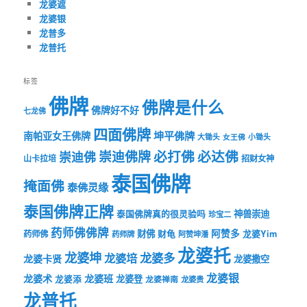
龙婆遮
龙婆银
龙普多
龙普托
标签
佛牌
佛牌是什么
佛牌好不好
七龙佛
四面佛牌
坤平佛牌
南帕亚女王佛牌
大锄头
女王佛
小锄头
必打佛
必达佛
崇迪佛牌
崇迪佛
山卡拉培
招财女神
泰国佛牌
掩面佛
泰佛灵缘
泰国佛牌正牌
神兽崇迪
泰国佛牌真的很灵验吗
珍宝二
药师佛佛牌
财佛
阿赞多
药师佛
财龟
龙婆Yim
药师牌
阿赞坤潘
龙婆托
龙婆坤
龙婆多
龙婆培
龙婆卡贤
龙婆撒空
龙婆银
龙婆术
龙婆班
龙婆登
龙婆添
龙婆禅南
龙婆贵
龙普托