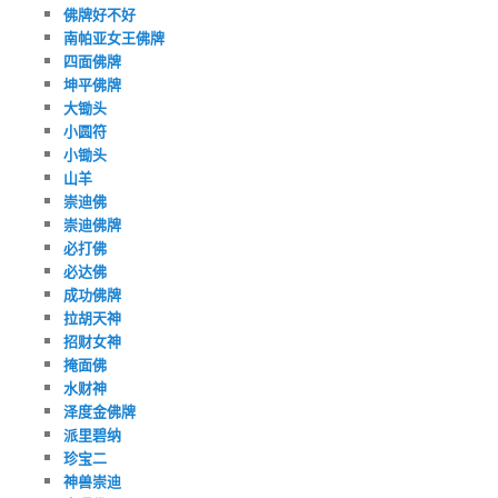
佛牌好不好
南帕亚女王佛牌
四面佛牌
坤平佛牌
大锄头
小圆符
小锄头
山羊
崇迪佛
崇迪佛牌
必打佛
必达佛
成功佛牌
拉胡天神
招财女神
掩面佛
水财神
泽度金佛牌
派里碧纳
珍宝二
神兽崇迪