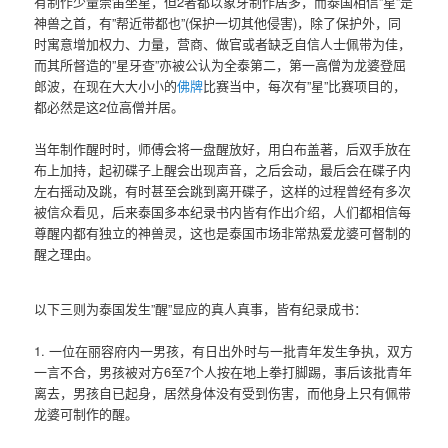
有制作少量崇笛坐星，但2者都以象牙制作居多，而泰国相信”星”是
神兽之首，有”帮近带都也”(保护一切其他侵害)，除了保护外，同
时寓意增加权力、力量，营商、做官或者缺乏自信人士佩带为佳，
而其所督造的”星牙查”亦被公认为全泰第二，第一高僧为龙婆登屈
郎波，在现在大大小小的
佛牌
比赛当中，每次有”星”比赛项目的，
都必然是这2位高僧并居。
当年制作醒时时，师傅会将一盘醒放好，用白布盖著，后双手放在
布上加持，起初碟子上醒会出现声音，之后会动，最后会在碟子内
左右摇动及跳，有时甚至会跳到离开碟子，这样的过程曾经有多次
被信众看见，后来泰国多本纪录书内皆有作出介绍，人们都相信每
尊醒内都有独立的神兽灵，这也是泰国市场非常热爱龙婆可督制的
醒之理由。
以下三则为泰国发生”醒”显应的真人真事，皆有纪录成书：
1. 一位在丽容府内一男孩，有日出外时与一批青年发生争执，双方
一言不合，男孩被对方6至7个人按在地上拳打脚踢，事后该批青年
离去，男孩自已起身，居然身体没有受到伤害，而他身上只有佩带
龙婆可制作的醒。