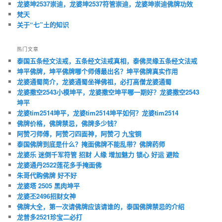
龙婆坤2537崇迪，龙婆坤2537符管崇迪，龙婆坤崇迪佛牌功效
梵天
关于“七”土的知识
热门文章
泰国五条经文法戒，五条经文法戒真相，泰佛灵缘五条经文法戒
坤平佛牌，坤平佛牌哪个师傅最出名？坤平佛牌真实作用
龙婆通蜀简介，龙婆通蜀坐禅佛祖，必打高僧龙婆通蜀
龙婆撒空2543小模坤平，龙婆撒空坤平哪一期好？龙婆撒空2543
坤平
龙婆tim2514坤平，龙婆tim2514坤平如何？龙婆tim2514
佛牌价格，佛牌禁忌，佛牌多少钱？
阿赞刁师傅，阿赞刁四面神，阿赞刁 九宝铜
泰国佛牌到底是什么？掩面佛牌不能乱带？佛牌药师
龙婆乐 迷倒千军符管 招财 人缘 增加魅力 锁心 好运 避险
龙婆通丹2522莲花多手掩面佛
朱哥代购佛牌 好不好
龙婆塔 2505 黑肉坤平
龙婆丕2496招财女神
佛牌大全，第一次请佛牌应该请谁的，泰国佛牌禁忌的介绍
龙普多2521珍宝二必打