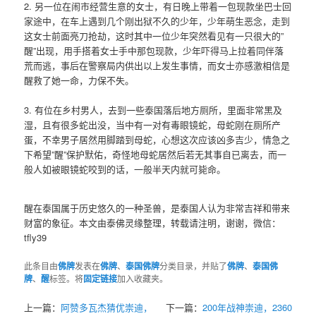
2. 另一位在闹市经营生意的女士，有日晚上带着一包现款坐巴士回
家途中，在车上遇到几个刚出狱不久的少年，少年萌生恶念，走到
这女士前面亮刀抢劫，这时其中一位少年突然看见有一只很大的”
醒”出现，用手搭着女士手中那包现款，少年吓得马上拉着同伴落
荒而逃，事后在警察局内供出以上发生事情，而女士亦感激相信是
醒救了她一命，力保不失。
3. 有位在乡村男人，去到一些泰国落后地方厕所，里面非常黑及
湿，且有很多蛇出没，当中有一对有毒眼镜蛇，母蛇刚在厕所产
蛋，不幸男子居然用脚踏到母蛇，心想这次应该凶多吉少，情急之
下希望”醒”保护默佑，奇怪地母蛇居然后若无其事自已离去，而一
般人如被眼镜蛇咬到的话，一般半天内就可毙命。
醒在泰国属于历史悠久的一种圣兽，是泰国人认为非常吉祥和带来
财富的象征。本文由泰佛灵缘整理，转载请注明，谢谢，微信：
tfly39
此条目由
佛牌
发表在
佛牌
、
泰国佛牌
分类目录，并贴了
佛牌
、
泰国佛
牌
、
醒
标签。将
固定链接
加入收藏夹。
上一篇：
阿赞多瓦杰猜优崇迪，
下一篇：
200年战神崇迪，2360