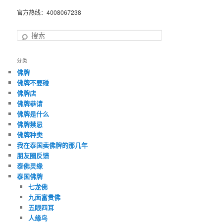
官方热线：4008067238
搜
索
分类
佛牌
佛牌不要碰
佛牌店
佛牌恭请
佛牌是什么
佛牌禁忌
佛牌种类
我在泰国卖佛牌的那几年
朋友圈反馈
泰佛灵缘
泰国佛牌
七龙佛
九面富贵佛
五眼四耳
人缘鸟