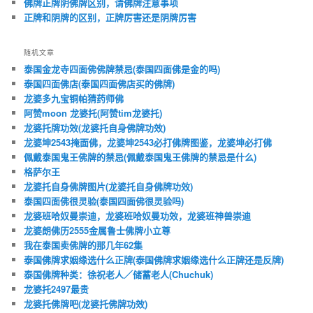
佛牌正牌阴佛牌区别，请佛牌注意事项
正牌和阴牌的区别，正牌厉害还是阴牌厉害
随机文章
泰国金龙寺四面佛佛牌禁忌(泰国四面佛是金的吗)
泰国四面佛店(泰国四面佛店买的佛牌)
龙婆多九宝铜帕猜药师佛
阿赞moon 龙婆托(阿赞tim龙婆托)
龙婆托牌功效(龙婆托自身佛牌功效)
龙婆坤2543掩面佛，龙婆坤2543必打佛牌图鉴，龙婆坤必打佛
佩戴泰国鬼王佛牌的禁忌(佩戴泰国鬼王佛牌的禁忌是什么)
格萨尔王
龙婆托自身佛牌图片(龙婆托自身佛牌功效)
泰国四面佛很灵验(泰国四面佛很灵验吗)
龙婆班哈奴曼崇迪，龙婆班哈奴曼功效，龙婆班神兽崇迪
龙婆朗佛历2555金属鲁士佛牌小立尊
我在泰国卖佛牌的那几年62集
泰国佛牌求姻缘选什么正牌(泰国佛牌求姻缘选什么正牌还是反牌)
泰国佛牌种类：徐祝老人／储蓄老人(Chuchuk)
龙婆托2497最贵
龙婆托佛牌吧(龙婆托佛牌功效)