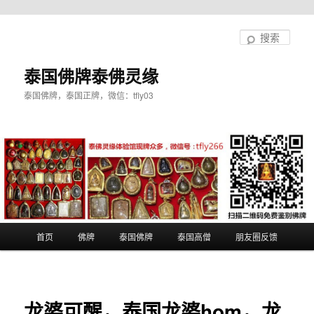
跳
至
搜
主
索
内
泰国佛牌泰佛灵缘
容
泰国佛牌，泰国正牌，微信：tfly03
区
域
主
首页
佛牌
泰国佛牌
泰国高僧
朋友圈反馈
页
龙婆可醒，泰国龙婆hom，龙