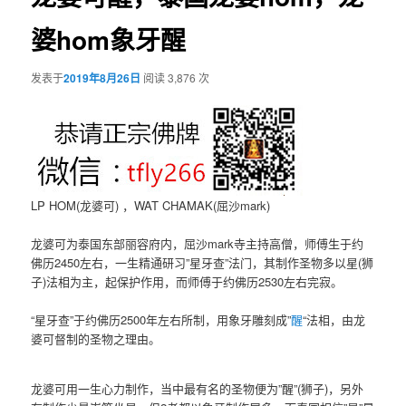
婆hom象牙醒
发表于
2019年8月26日
阅读 3,876 次
LP HOM(龙婆可) ，WAT CHAMAK(屈沙mark)
龙婆可为泰国东部丽容府内，屈沙mark寺主持高僧，师傅生于约
佛历2450左右，一生精通研习”星牙查”法门，其制作圣物多以星(狮
子)法相为主，起保护作用，而师傅于约佛历2530左右完寂。
“星牙查”于约佛历2500年左右所制，用象牙雕刻成”
醒
“法相，由龙
婆可督制的圣物之理由。
龙婆可用一生心力制作，当中最有名的圣物便为”醒”(狮子)，另外