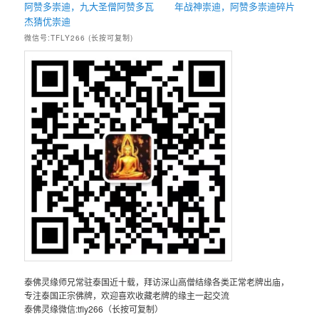
阿赞多崇迪，九大圣僧阿赞多瓦
年战神崇迪，阿赞多崇迪碎片
杰猜优崇迪
微信号:TFLY266 (长按可复制)
泰佛灵缘师兄常驻泰国近十载，拜访深山高僧结缘各类正常老牌出庙，
专注泰国正宗佛牌，欢迎喜欢收藏老牌的缘主一起交流
泰佛灵缘微信:tfly266（长按可复制）