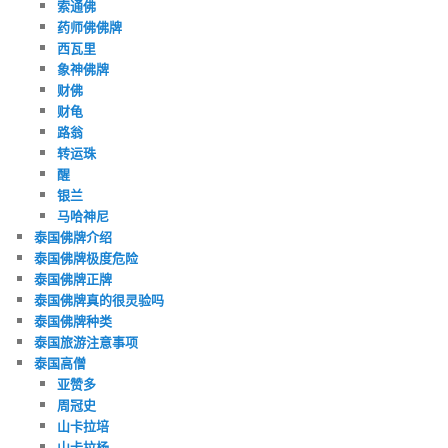
索通佛
药师佛佛牌
西瓦里
象神佛牌
财佛
财龟
路翁
转运珠
醒
银兰
马哈神尼
泰国佛牌介绍
泰国佛牌极度危险
泰国佛牌正牌
泰国佛牌真的很灵验吗
泰国佛牌种类
泰国旅游注意事项
泰国高僧
亚赞多
周冠史
山卡拉培
山卡拉杨