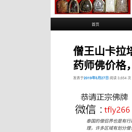
主
首页
页
僧王山卡拉
药师佛价格，
发表于
2019年5月27日
阅读 3,654 次
泰国的僧侣界也是有行
理，许多区域有划分僧