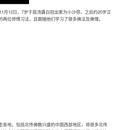
11月12日，7岁于屈汤露白冠出家为小沙弥，之后约20岁正
的两位师傅习法，且跟随他们学习了很多佛法及佛理。
走各地，包括北传佛教兴盛的中国西部地区，将很多北传