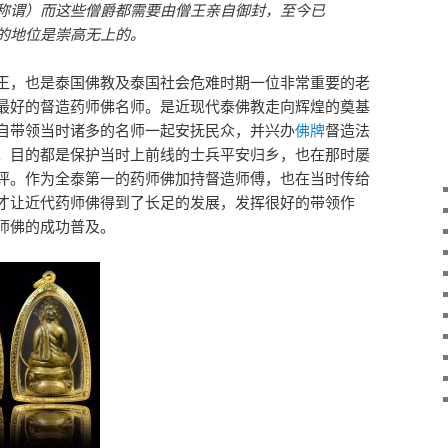
称谓）而这些僧爵都需要由僧王亲自御封，至今已
的地位是崇高无上的。
王，也是泰国佛教及泰国社会危难时期一位非常重要的老
最好的督造药师佛名师。是近现代泰佛教走向辉煌的奠基
自带领当时诸多的名师一起安抚民众，并兴办
佛牌
督造法
。目的都是保护当时上前线的士兵平安归乡，也在那时屡
评。作为全泰第一的药师佛加持督造师傅，也在当时传给
才让近代药师佛得到了长足的发展，发挥很好的带领作
师佛的成功普及。