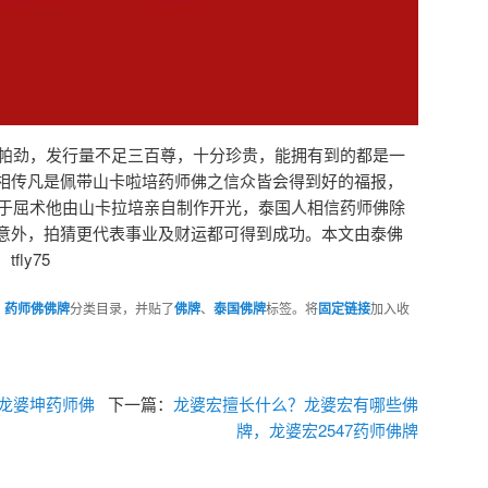
雷击帕劲，发行量不足三百尊，十分珍贵，能拥有到的都是一
相传凡是佩带山卡啦培药师佛之信众皆会得到好的福报，
2年于屈术他由山卡拉培亲自制作开光，泰国人相信药师佛除
意外，拍猜更代表事业及财运都可得到成功。本文由泰佛
ly75
、
药师佛佛牌
分类目录，并贴了
佛牌
、
泰国佛牌
标签。将
固定链接
加入收
，龙婆坤药师佛
下一篇：
龙婆宏擅长什么？龙婆宏有哪些佛
牌，龙婆宏2547药师佛牌