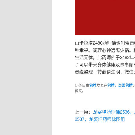
山卡拉培2480药师佛也叫
种幸福。调理心神远离灾祸。
生活无忧。此药师佛于248
了可以带来身体健康及事事顺
灵缘整理，转载请注明，微信：tf
此条目由
佛牌
发表在
佛牌
、
泰国佛牌
藏夹。
上一篇：
龙婆坤药师佛2536
2537，龙婆坤药师佛图册