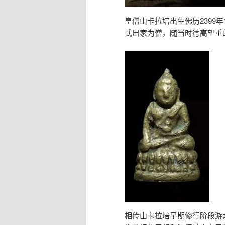
皇僧山卡拉培出生佛历2399年
式出家为僧，随当时德高望重
相传山卡拉培早期修行阶段游