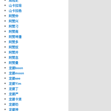
周冠史
山卡拉培
山卡拉杨
阿赞仲
阿赞兴
阿赞刁
阿赞南
阿赞坤潘
阿赞多
阿赞奴
阿赞并
阿赞念
阿赞曼
龙婆boon
龙婆moon
龙婆see
龙婆Yim
龙婆丁
龙婆严
龙婆卡贤
龙婆叻
龙婆坤