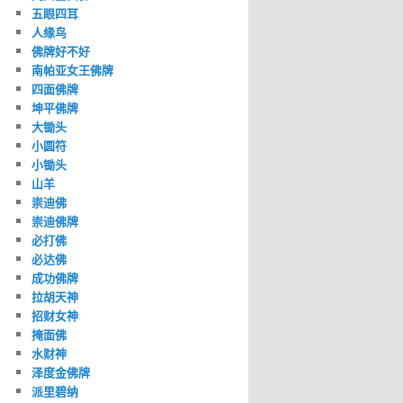
五眼四耳
人缘鸟
佛牌好不好
南帕亚女王佛牌
四面佛牌
坤平佛牌
大锄头
小圆符
小锄头
山羊
崇迪佛
崇迪佛牌
必打佛
必达佛
成功佛牌
拉胡天神
招财女神
掩面佛
水财神
泽度金佛牌
派里碧纳