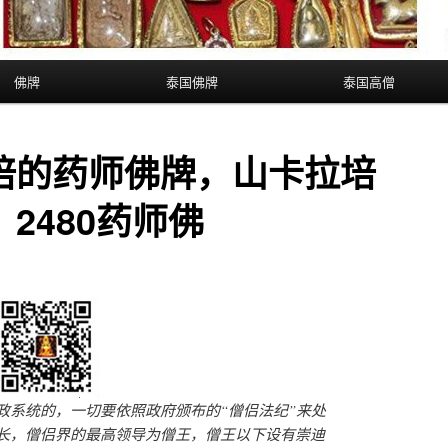
佛牌
泰国佛牌
泰国高僧
培的药师佛牌，山卡拉培
2480药师佛
政系统的，一切要依照政府颁布的“僧侣法纪”来处
长，僧侣界的最高领导为僧王，僧王以下设有崇迪