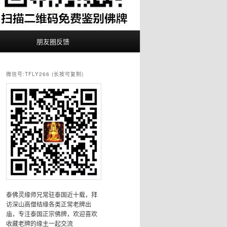
朋友圈反馈
微信号:TFLY266 (长按可复制)
泰佛灵缘师兄常驻泰国近十载，拜
访深山高僧结缘各类正常老牌出
庙，专注泰国正宗佛牌，欢迎喜欢
收藏老牌的缘主一起交流