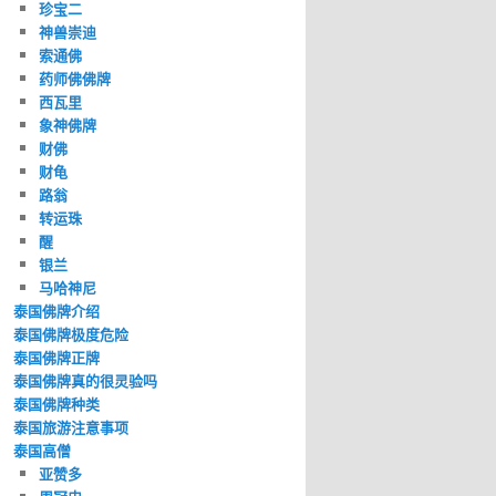
珍宝二
神兽崇迪
索通佛
药师佛佛牌
西瓦里
象神佛牌
财佛
财龟
路翁
转运珠
醒
银兰
马哈神尼
泰国佛牌介绍
泰国佛牌极度危险
泰国佛牌正牌
泰国佛牌真的很灵验吗
泰国佛牌种类
泰国旅游注意事项
泰国高僧
亚赞多