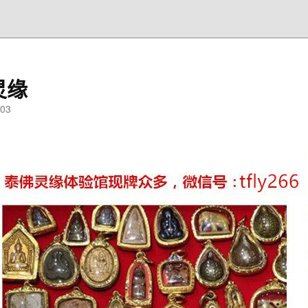
灵缘
03