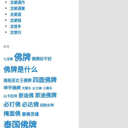
龙婆通丹
龙婆通蜀
龙婆遮
龙婆银
龙普多
龙普托
标签
佛牌
佛牌好不好
七龙佛
佛牌是什么
四面佛牌
南帕亚女王佛牌
坤平佛牌
大锄头
女王佛
小锄头
崇迪佛牌
崇迪佛
山卡拉培
必打佛
必达佛
招财女神
掩面佛
泰佛灵缘
泰国佛牌