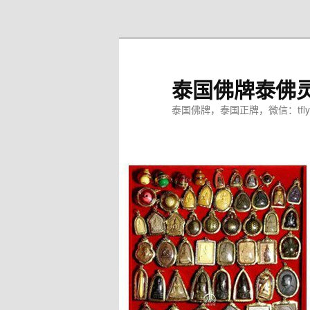
跳
至
主
内
泰国佛牌泰佛
容
区
泰国佛牌，泰国正牌，微信：tfly
域