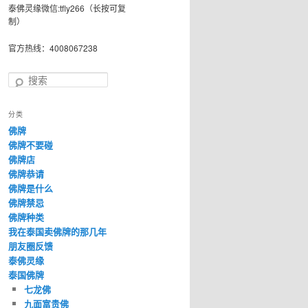
泰佛灵缘微信:tfly266（长按可复
制）
官方热线：4008067238
搜
索
分类
佛牌
佛牌不要碰
佛牌店
佛牌恭请
佛牌是什么
佛牌禁忌
佛牌种类
我在泰国卖佛牌的那几年
朋友圈反馈
泰佛灵缘
泰国佛牌
七龙佛
九面富贵佛