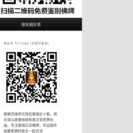
朋友圈反馈
微信号:TFLY266 (长按可复制)
泰佛灵缘师兄常驻泰国近十载，拜
访深山高僧结缘各类正常老牌出
庙，专注泰国正宗佛牌，欢迎喜欢
收藏老牌的缘主一起交流