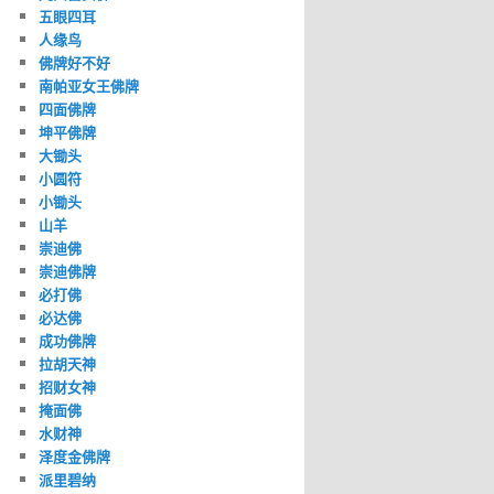
五眼四耳
人缘鸟
佛牌好不好
南帕亚女王佛牌
四面佛牌
坤平佛牌
大锄头
小圆符
小锄头
山羊
崇迪佛
崇迪佛牌
必打佛
必达佛
成功佛牌
拉胡天神
招财女神
掩面佛
水财神
泽度金佛牌
派里碧纳