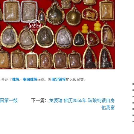
，并贴了
佛牌
、
泰国佛牌
标签。将
固定链接
加入收藏夹。
泰国第一鼓
下一篇：
龙婆瑞 佛历2555年 珐琅纯银自身
佑我富