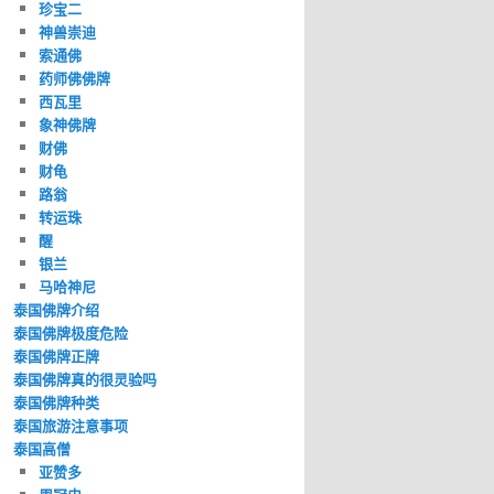
珍宝二
神兽崇迪
索通佛
药师佛佛牌
西瓦里
象神佛牌
财佛
财龟
路翁
转运珠
醒
银兰
马哈神尼
泰国佛牌介绍
泰国佛牌极度危险
泰国佛牌正牌
泰国佛牌真的很灵验吗
泰国佛牌种类
泰国旅游注意事项
泰国高僧
亚赞多