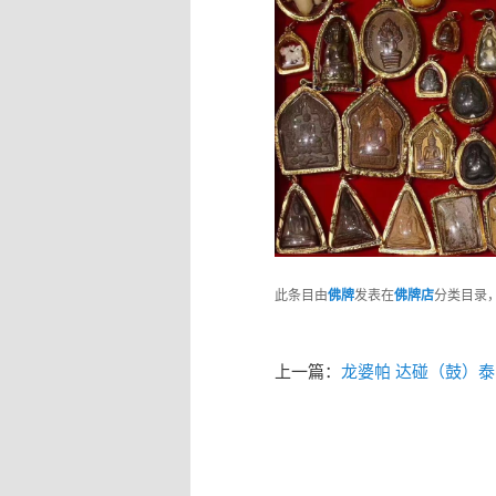
此条目由
佛牌
发表在
佛牌店
分类目录
上一篇：
龙婆帕 达碰（鼓）