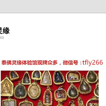
灵缘
03