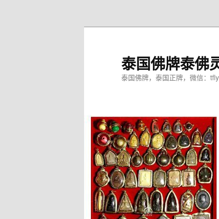
跳
至
主
内
泰国佛牌泰佛
容
区
泰国佛牌，泰国正牌，微信：tfly
域