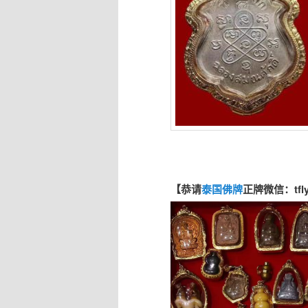
【恭请
泰国佛牌
正牌微信：tfl