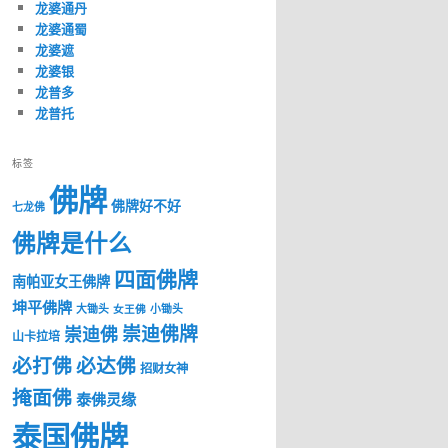
龙婆通丹
龙婆通蜀
龙婆遮
龙婆银
龙普多
龙普托
标签
佛牌
佛牌好不好
七龙佛
佛牌是什么
四面佛牌
南帕亚女王佛牌
坤平佛牌
大锄头
女王佛
小锄头
崇迪佛牌
崇迪佛
山卡拉培
必打佛
必达佛
招财女神
掩面佛
泰佛灵缘
泰国佛牌