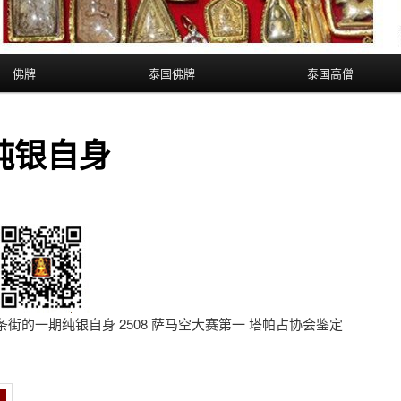
佛牌
泰国佛牌
泰国高僧
纯银自身
平几条街的一期纯银自身 2508 萨马空大赛第一 塔帕占协会鉴定