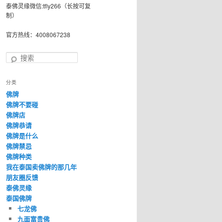
泰佛灵缘微信:tfly266（长按可复
制）
官方热线：4008067238
搜
索
分类
佛牌
佛牌不要碰
佛牌店
佛牌恭请
佛牌是什么
佛牌禁忌
佛牌种类
我在泰国卖佛牌的那几年
朋友圈反馈
泰佛灵缘
泰国佛牌
七龙佛
九面富贵佛