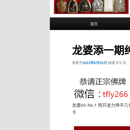
主
首页
页
龙婆添一期
发表于
2023年6月25日
阅读 970 次
龙婆tim No.1 甩开波力坤
卡