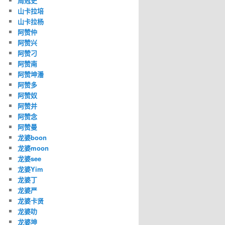
周冠史
山卡拉培
山卡拉杨
阿赞仲
阿赞兴
阿赞刁
阿赞南
阿赞坤潘
阿赞多
阿赞奴
阿赞并
阿赞念
阿赞曼
龙婆boon
龙婆moon
龙婆see
龙婆Yim
龙婆丁
龙婆严
龙婆卡贤
龙婆叻
龙婆坤