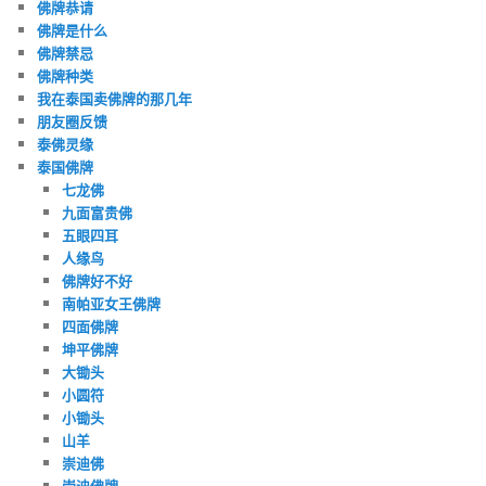
佛牌恭请
佛牌是什么
佛牌禁忌
佛牌种类
我在泰国卖佛牌的那几年
朋友圈反馈
泰佛灵缘
泰国佛牌
七龙佛
九面富贵佛
五眼四耳
人缘鸟
佛牌好不好
南帕亚女王佛牌
四面佛牌
坤平佛牌
大锄头
小圆符
小锄头
山羊
崇迪佛
崇迪佛牌