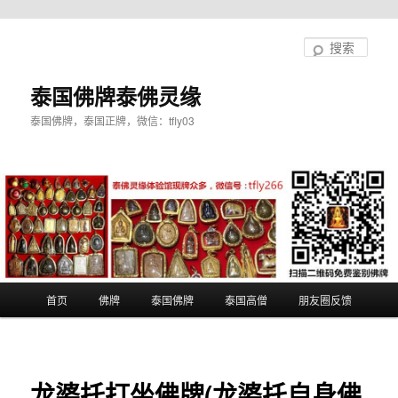
跳
至
搜
主
索
内
泰国佛牌泰佛灵缘
容
泰国佛牌，泰国正牌，微信：tfly03
区
域
主
首页
佛牌
泰国佛牌
泰国高僧
朋友圈反馈
页
龙婆托打坐佛牌(龙婆托自身佛