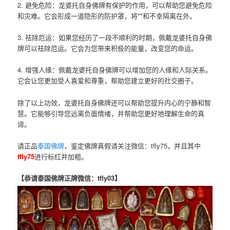
2. 避免危险：龙婆托自身佛牌有保护的作用，可以帮助您避免危险
和灾难。它会形成一道隐形的防护罩，将**和不幸隔离在外。
3. 祛除厄运：如果您经历了一段不顺利的时期，佩戴龙婆托自身佛
牌可以祛除厄运。它会为您带来积极的能量，改变您的命运。
4. 增强人缘：佩戴龙婆托自身佛牌可以增加您的人缘和人际关系。
它会让您更加受人喜爱和尊重，帮助您建立更好的社交圈子。
除了以上功效，龙婆托自身佛牌还可以帮助您提升内心的宁静和智
慧。它能够引导您远离负面情绪，并帮助您更好地理解生命的真
谛。
请正品
泰国佛牌
，鉴定佛牌真假请关注微信：tfly75，并且其中
tfly75
进行标红并加粗。
【恭请泰国佛牌正牌微信：tfly03】