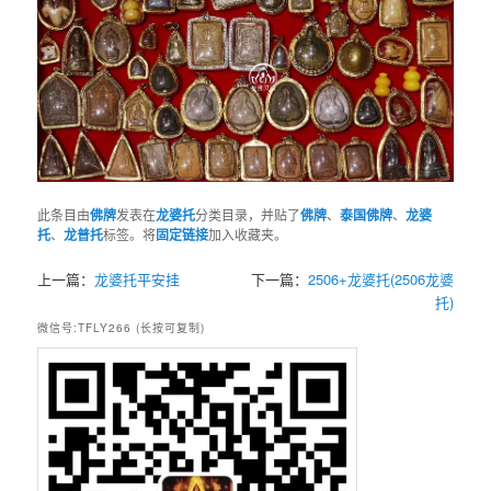
此条目由
佛牌
发表在
龙婆托
分类目录，并贴了
佛牌
、
泰国佛牌
、
龙婆
托
、
龙普托
标签。将
固定链接
加入收藏夹。
上一篇：
龙婆托平安挂
下一篇：
2506+龙婆托(2506龙婆
托)
微信号:TFLY266 (长按可复制)