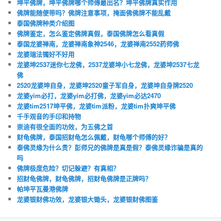
坤平佛牌，坤平佛牌哪个师傅最出名？坤平佛牌真实作用
佛牌能随便带吗？佛牌注意事项，掩面佛佛牌不能乱戴
泰国佛牌种类介绍图
佛牌鉴定，怎么鉴定佛牌真假，泰国佛牌怎么看真假
泰国龙婆禅南，龙婆禅南象神2546，龙婆禅南2552药师佛
龙婆瑞法镯好不好用
龙婆坤2537迷你七龙佛，2537龙婆坤小七龙佛，龙婆坤2537七龙
佛
2520龙婆坤自身，龙婆坤2520童子军自身，龙婆坤自身牌2520
龙婆yim必打，龙婆yim必打佛，龙婆yim必达2470
龙婆tim2517坤平佛，龙婆tim派粉，龙婆tim扑爽坤平佛
千手观音的手印和持物
崇迪有很全面的功效，为五佛之首
财龟佛牌，泰国招财龟怎么佩戴，财龟哪个师傅的好？
泰佛灵缘为什么贵？彭师兄的佛牌是真是假？泰佛灵缘诈骗是真的
吗
佛牌极度危险？切记躲避？有真相？
招财龟佛牌，财龟佛牌，招财龟佛牌是正牌吗？
帕坤平瓦曼港佛牌
龙婆银财佛功效，龙婆银大锄头，龙婆银财佛图鉴