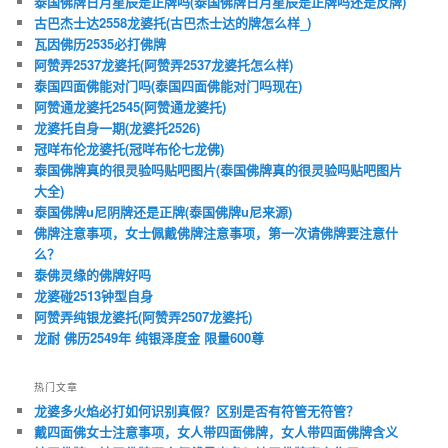
泰国佛牌日月星辰是正牌吗(泰国佛牌日月星辰是正牌吗还是反牌)
古巴杰士达2558龙婆托(古巴杰士达的牌怎么样_)
瓦因佛历2535必打佛牌
阿赞弄2537龙婆托(阿赞弄2537龙婆托怎么样)
泰国四面佛能对门吗(泰国四面佛能对门吗现在)
阿赞通龙婆托2545(阿赞通龙婆托)
龙婆托自身一期(龙婆托2526)
冠咩布伦龙婆托(冠咩布伦七龙佛)
泰国佛牌真的很灵验吗贴吧图片(泰国佛牌真的很灵验吗贴吧图片
大全)
泰国佛牌u尼阴牌还是正牌(泰国佛牌u尼来源)
佛牌注意事项，女士佩戴佛牌注意事项，第一次请佛牌要注意什
么？
泰佛灵缘的佛牌好吗
龙婆碰2513钟型自身
阿赞弄纯银龙婆托(阿赞弄2507龙婆托)
龙耐 佛历2549年 纯银泽度金 限量600尊
热门文章
龙婆多火焰必打如何识别真假？区别是否有符管无符管？
戴四面佛女士注意事项，女人带四面佛牌，女人带四面佛牌含义