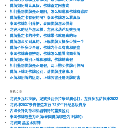
佛牌如何辨认真假，佛牌鉴定网查询
如何鉴别佛牌是正是阴，怎么知道和佛牌有感应
佛牌鉴定卡有假的吗？泰国佛牌怎么看真假
泰国佛牌如何养护，泰国佛牌怎么供养
龙婆术的葫芦怎么样，龙婆术葫芦功效强吗
佛牌鉴定卡的种类，佛牌带卡就是真的吗
佛牌怎么买到真的，正规佛牌大概多少钱一个
佛牌价格多少合适，佛牌为什么有贵和便宜
泰国佛牌真假辨别，佛牌怎么能看出商业牌
佛牌如何辨别正牌和邪牌，佛牌辩真假
如何鉴别佛牌是正是假，网上购买佛牌可信吗
佛牌正牌阴佛牌区别，请佛牌注意事项
正牌和阴牌的区别，正牌厉害还是阴牌厉害
随机文章
龙婆多瓦沙拉康，龙婆多瓦沙拉康过庙必打，龙婆多瓦萨拉康2522
龙婆坤2537亲自督造发行 72岁生日纪念版自身
古法长针刺符和机器刺符的重要区别
泰国佛牌哪些为正牌(泰国佛牌哪些为正牌的)
龙婆爽 黑金水财神