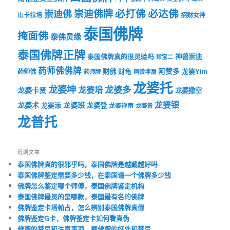
必打佛
必达佛
崇迪佛牌
崇迪佛
山卡拉培
招财女神
泰国佛牌
掩面佛
泰佛灵缘
泰国佛牌正牌
神兽崇迪
泰国佛牌真的很灵验吗
珍宝二
药师佛佛牌
财佛
阿赞多
药师佛
财龟
龙婆Yim
药师牌
阿赞坤潘
龙婆托
龙婆坤
龙婆多
龙婆培
龙婆卡贤
龙婆撒空
龙婆银
龙婆术
龙婆班
龙婆登
龙婆添
龙婆禅南
龙婆贵
龙普托
近期文章
泰国佛牌真的很邪乎吗，泰国佛牌是越戴越好吗
泰国佛牌鉴定需要多少钱，在泰国请一个佛牌多少钱
佛牌怎么鉴定哪个师傅，泰国佛牌鉴定机构
泰国佛牌最灵的是哪款，泰国最有名的佛牌
佛牌鉴定卡塔帕占，怎么辨别泰国佛牌真假
佛牌鉴定G卡，佛牌鉴定卡如何看真伪
佛牌的禁忌和注意事项，戴佛牌的好处和禁忌