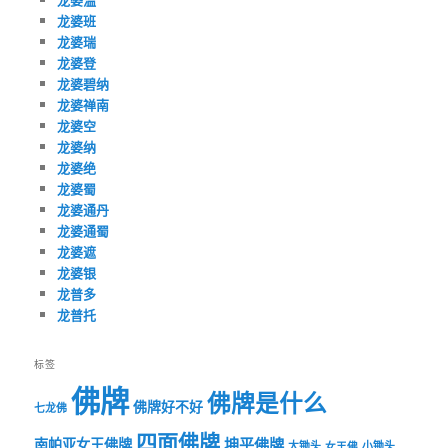
龙婆班
龙婆瑞
龙婆登
龙婆碧纳
龙婆禅南
龙婆空
龙婆纳
龙婆绝
龙婆蜀
龙婆通丹
龙婆通蜀
龙婆遮
龙婆银
龙普多
龙普托
标签
佛牌
佛牌是什么
佛牌好不好
七龙佛
四面佛牌
坤平佛牌
南帕亚女王佛牌
大锄头
女王佛
小锄头