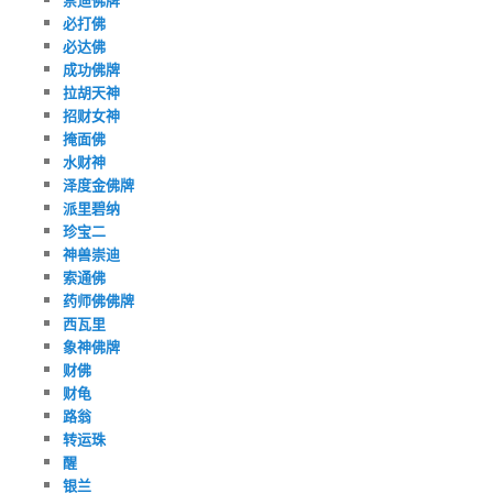
必打佛
必达佛
成功佛牌
拉胡天神
招财女神
掩面佛
水财神
泽度金佛牌
派里碧纳
珍宝二
神兽崇迪
索通佛
药师佛佛牌
西瓦里
象神佛牌
财佛
财龟
路翁
转运珠
醒
银兰