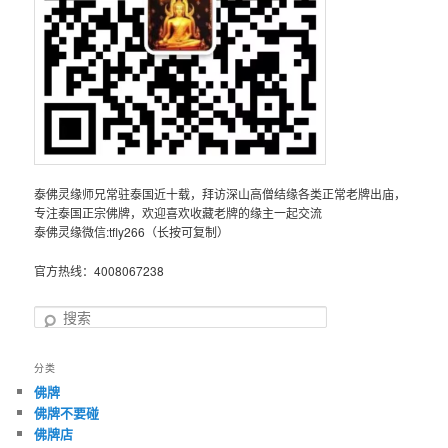
泰佛灵缘师兄常驻泰国近十载，拜访深山高僧结缘各类正常老牌出庙，
专注泰国正宗佛牌，欢迎喜欢收藏老牌的缘主一起交流
泰佛灵缘微信:tfly266（长按可复制）
官方热线：4008067238
搜
索
分类
佛牌
佛牌不要碰
佛牌店