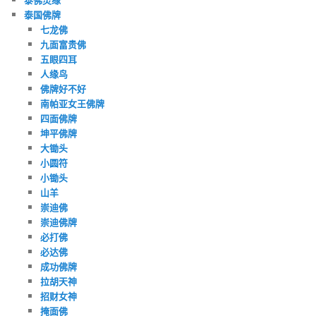
泰国佛牌
七龙佛
九面富贵佛
五眼四耳
人缘鸟
佛牌好不好
南帕亚女王佛牌
四面佛牌
坤平佛牌
大锄头
小圆符
小锄头
山羊
崇迪佛
崇迪佛牌
必打佛
必达佛
成功佛牌
拉胡天神
招财女神
掩面佛