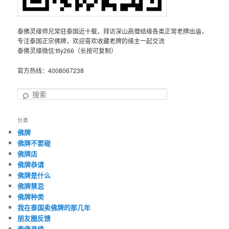
泰佛灵缘师兄常驻泰国近十载，拜访深山高僧结缘各类正常老牌出庙，
专注泰国正宗佛牌，欢迎喜欢收藏老牌的缘主一起交流
泰佛灵缘微信:tfly266（长按可复制）
官方热线：4008067238
搜
索
分类
佛牌
佛牌不要碰
佛牌店
佛牌恭请
佛牌是什么
佛牌禁忌
佛牌种类
我在泰国卖佛牌的那几年
朋友圈反馈
泰佛灵缘