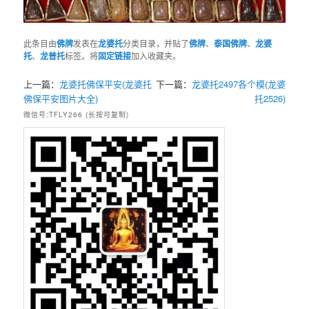
此条目由
佛牌
发表在
龙婆托
分类目录，并贴了
佛牌
、
泰国佛牌
、
龙婆
托
、
龙普托
标签。将
固定链接
加入收藏夹。
上一篇：
龙婆托佛保平安(龙婆托
下一篇：
龙婆托2497各个模(龙婆
佛保平安图片大全)
托2526)
微信号:TFLY266 (长按可复制)