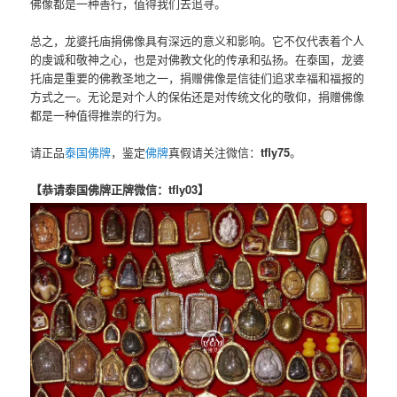
佛像都是一种善行，值得我们去追寻。
总之，龙婆托庙捐佛像具有深远的意义和影响。它不仅代表着个人
的虔诚和敬神之心，也是对佛教文化的传承和弘扬。在泰国，龙婆
托庙是重要的佛教圣地之一，捐赠佛像是信徒们追求幸福和福报的
方式之一。无论是对个人的保佑还是对传统文化的敬仰，捐赠佛像
都是一种值得推崇的行为。
请正品
泰国佛牌
，鉴定
佛牌
真假请关注微信：
tfly75
。
【恭请泰国佛牌正牌微信：tfly03】