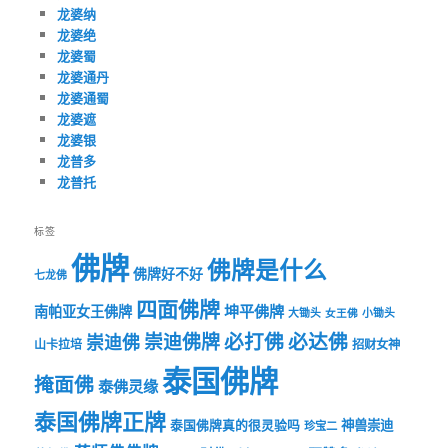
龙婆纳
龙婆绝
龙婆蜀
龙婆通丹
龙婆通蜀
龙婆遮
龙婆银
龙普多
龙普托
标签
佛牌
佛牌是什么
佛牌好不好
七龙佛
四面佛牌
坤平佛牌
南帕亚女王佛牌
大锄头
女王佛
小锄头
必打佛
必达佛
崇迪佛牌
崇迪佛
山卡拉培
招财女神
泰国佛牌
掩面佛
泰佛灵缘
泰国佛牌正牌
神兽崇迪
泰国佛牌真的很灵验吗
珍宝二