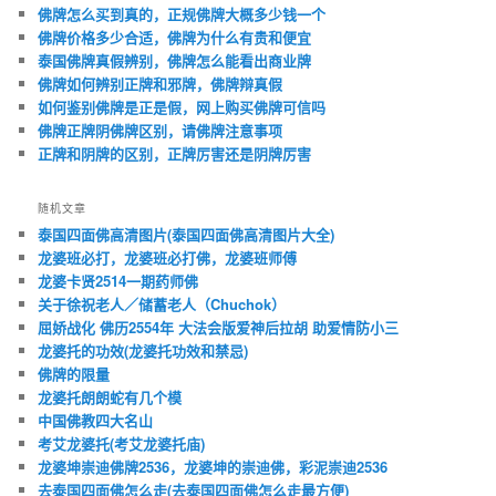
佛牌怎么买到真的，正规佛牌大概多少钱一个
佛牌价格多少合适，佛牌为什么有贵和便宜
泰国佛牌真假辨别，佛牌怎么能看出商业牌
佛牌如何辨别正牌和邪牌，佛牌辩真假
如何鉴别佛牌是正是假，网上购买佛牌可信吗
佛牌正牌阴佛牌区别，请佛牌注意事项
正牌和阴牌的区别，正牌厉害还是阴牌厉害
随机文章
泰国四面佛高清图片(泰国四面佛高清图片大全)
龙婆班必打，龙婆班必打佛，龙婆班师傅
龙婆卡贤2514一期药师佛
关于徐祝老人／储蓄老人（Chuchok）
屈娇战化 佛历2554年 大法会版爱神后拉胡 助爱情防小三
龙婆托的功效(龙婆托功效和禁忌)
佛牌的限量
龙婆托朗朗蛇有几个模
中国佛教四大名山
考艾龙婆托(考艾龙婆托庙)
龙婆坤崇迪佛牌2536，龙婆坤的崇迪佛，彩泥崇迪2536
去泰国四面佛怎么走(去泰国四面佛怎么走最方便)