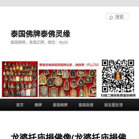
跳
至
搜
主
索
内
泰国佛牌泰佛灵缘
容
泰国佛牌，泰国正牌，微信：tfly03
区
域
主
首页
佛牌
泰国佛牌
泰国高僧
朋友圈反馈
页
龙婆托庙捐佛像(龙婆托庙捐佛