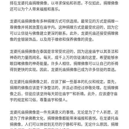
择在龙婆托庙捐赠佛像，以寻求保佑和祈愿。不仅如此，捐赠佛像
还可以为个人带来福报和喜乐。
龙婆托庙捐佛像有多种捐赠方式可供选择。最常见的方式是捐赠一
尊佛像并将其放置在庙宇内。这种捐赠方式是最受欢迎的，因为它
可以让信徒与佛像建立更深的联系。此外，龙婆托庙还接受捐赠佛
像的金银装饰品，以及用于维修和保养佛像的资金。
龙婆托庙捐佛像在泰国是非常受欢迎的，因为这座庙宇以其圣洁和
神奇的力量而闻名。每天，成千上万的信徒涌向这里，希望能够亲
眼目睹佛像的神奇能量。许多人相信，捐赠佛像可以让自己的祈祷
得到更快的实现。因此，龙婆托庙捐佛像已成为许多信徒的首选。
在龙婆托庙捐佛像之前，应该了解一些基本的礼仪和规定。首先，
捐赠的佛像应该是干净整洁的，并且必须经过恭敬处理。在捐赠佛
像之后，信徒应该坚持每天前往庙宇**和祈祷。此外，应该遵守庙
宇的规定和习俗，尊重庙宇和僧人。
龙婆托庙捐佛像是一件充满意义的事情。无论是为了个人祈愿，还
是为了传承佛教文化，捐赠佛像都能带来福报和喜悦。在龙婆托庙
捐佛像，人们可以体验到无尽的宁静和平和。无论什么原因，捐赠