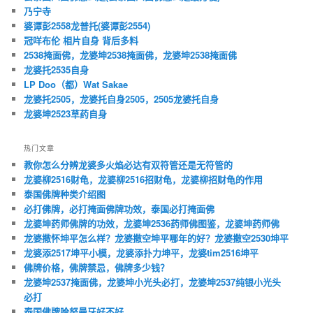
乃宁寺
婆谭彭2558龙普托(婆谭彭2554)
冠咩布伦 相片自身 背后多料
2538掩面佛，龙婆坤2538掩面佛，龙婆坤2538掩面佛
龙婆托2535自身
LP Doo（都）Wat Sakae
龙婆托2505，龙婆托自身2505，2505龙婆托自身
龙婆坤2523草药自身
热门文章
教你怎么分辨龙婆多火焰必达有双符管还是无符管的
龙婆柳2516财龟，龙婆柳2516招财龟，龙婆柳招财龟的作用
泰国佛牌种类介绍图
必打佛牌，必打掩面佛牌功效，泰国必打掩面佛
龙婆坤药师佛牌的功效，龙婆坤2536药师佛图鉴，龙婆坤药师佛
龙婆撒怀坤平怎么样？龙婆撒空坤平哪年的好？龙婆撒空2530坤平
龙婆添2517坤平小模，龙婆添扑力坤平，龙婆tim2516坤平
佛牌价格，佛牌禁忌，佛牌多少钱？
龙婆坤2537掩面佛，龙婆坤小光头必打，龙婆坤2537纯银小光头
必打
泰国佛牌哈努曼牙好不好