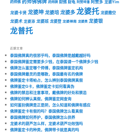
药师佛佛牌
财佛
阿赞多
药师佛
财龟
龙婆Yim
药师牌
阿赞坤潘
龙婆托
龙婆坤
龙婆多
龙婆培
龙婆卡贤
龙婆撒空
龙婆银
龙婆术
龙婆班
龙婆登
龙婆添
龙婆禅南
龙婆贵
龙普托
近期文章
泰国佛牌真的很邪乎吗，泰国佛牌是越戴越好吗
泰国佛牌鉴定需要多少钱，在泰国请一个佛牌多少钱
佛牌怎么鉴定哪个师傅，泰国佛牌鉴定机构
泰国佛牌最灵的是哪款，泰国最有名的佛牌
佛牌鉴定卡塔帕占，怎么辨别泰国佛牌真假
佛牌鉴定G卡，佛牌鉴定卡如何看真伪
佛牌的禁忌和注意事项，戴佛牌的好处和禁忌
佛牌如何辨认真假，佛牌鉴定网查询
如何鉴别佛牌是正是阴，怎么知道和佛牌有感应
佛牌鉴定卡有假的吗？泰国佛牌怎么看真假
泰国佛牌如何养护，泰国佛牌怎么供养
龙婆术的葫芦怎么样，龙婆术葫芦功效强吗
佛牌鉴定卡的种类，佛牌带卡就是真的吗