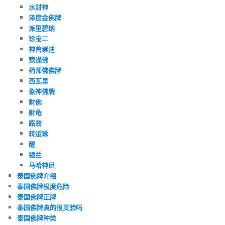
水财神
泽度金佛牌
派里碧纳
珍宝二
神兽崇迪
索通佛
药师佛佛牌
西瓦里
象神佛牌
财佛
财龟
路翁
转运珠
醒
银兰
马哈神尼
泰国佛牌介绍
泰国佛牌极度危险
泰国佛牌正牌
泰国佛牌真的很灵验吗
泰国佛牌种类