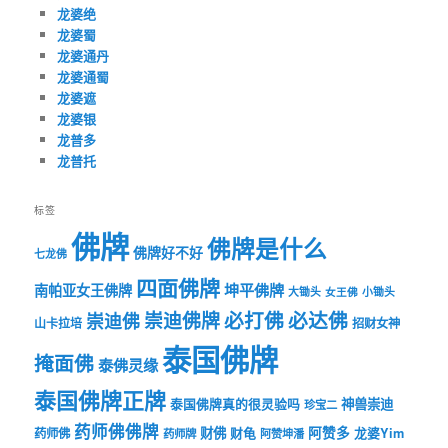
龙婆绝
龙婆蜀
龙婆通丹
龙婆通蜀
龙婆遮
龙婆银
龙普多
龙普托
标签
佛牌
佛牌是什么
佛牌好不好
七龙佛
四面佛牌
坤平佛牌
南帕亚女王佛牌
大锄头
女王佛
小锄头
必打佛
必达佛
崇迪佛牌
崇迪佛
山卡拉培
招财女神
泰国佛牌
掩面佛
泰佛灵缘
泰国佛牌正牌
神兽崇迪
泰国佛牌真的很灵验吗
珍宝二
药师佛佛牌
财佛
阿赞多
药师佛
财龟
龙婆Yim
药师牌
阿赞坤潘