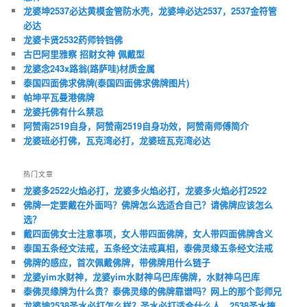
龙婆坤2537必达黄模金管防水壳，龙婆坤必达2537，2537金符管
必达
龙婆卡贤2532药师铃铛佛
古巴阿里雅察 招财女神 佩戴型
龙婆念243x路翁(路萨哇)材质金属
泰国四面佛求佛牌(泰国四面佛求佛牌图片)
帕坤平瓦曼港佛牌
龙婆托佛有什么禁忌
阿赞南2519自身，阿赞南2519自身功效，阿赞南师傅简介
龙婆班必打佛，瓦克湾必打，龙婆班瓦克湾必达
热门文章
龙婆多2522火焰必打，龙婆多火焰必打，龙婆多火焰必打2522
佛牌一定要戴在外面吗？佛牌怎么选适合自己？请佛牌应该怎么
选？
戴四面佛女士注意事项，女人带四面佛牌，女人带四面佛牌含义
泰国五条经文法戒，五条经文法戒真相，泰佛灵缘五条经文法戒
佛牌的感应，首次佩戴佛牌，带佛牌用什么链子
龙婆yim水财神，龙婆yim水财神乌巴库佛牌，水财神乌巴库
泰佛灵缘牌为什么贵？泰佛灵缘的佛牌靠谱吗？网上的那个彭师兄
龙婆坤2538圣水必打怎么样？圣水必打适合什么人，2538圣水掩