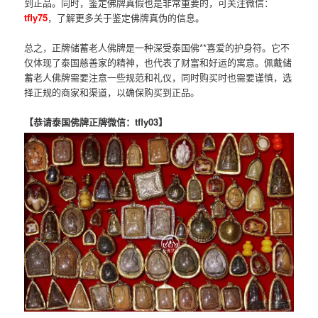
到正品。同时，鉴定佛牌真假也是非常重要的，可关注微信：
tfly75
，了解更多关于鉴定佛牌真伪的信息。
总之，正牌储蓄老人佛牌是一种深受泰国佛**喜爱的护身符。它不
仅体现了泰国慈善家的精神，也代表了财富和好运的寓意。佩戴储
蓄老人佛牌需要注意一些规范和礼仪，同时购买时也需要谨慎，选
择正规的商家和渠道，以确保购买到正品。
【恭请泰国佛牌正牌微信：tfly03】