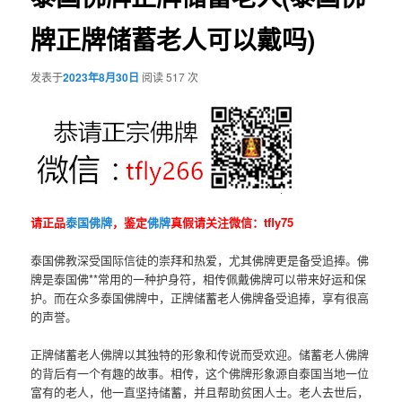
牌正牌储蓄老人可以戴吗)
发表于
2023年8月30日
阅读 517 次
请正品
泰国佛牌
，鉴定
佛牌
真假请关注微信：tfly75
泰国佛教深受国际信徒的崇拜和热爱，尤其佛牌更是备受追捧。佛
牌是泰国佛**常用的一种护身符，相传佩戴佛牌可以带来好运和保
护。而在众多泰国佛牌中，正牌储蓄老人佛牌备受追捧，享有很高
的声誉。
正牌储蓄老人佛牌以其独特的形象和传说而受欢迎。储蓄老人佛牌
的背后有一个有趣的故事。相传，这个佛牌形象源自泰国当地一位
富有的老人，他一直坚持储蓄，并且帮助贫困人士。老人去世后，