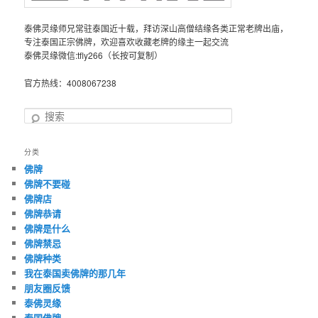
泰佛灵缘师兄常驻泰国近十载，拜访深山高僧结缘各类正常老牌出庙，
专注泰国正宗佛牌，欢迎喜欢收藏老牌的缘主一起交流
泰佛灵缘微信:tfly266（长按可复制）
官方热线：4008067238
搜
索
分类
佛牌
佛牌不要碰
佛牌店
佛牌恭请
佛牌是什么
佛牌禁忌
佛牌种类
我在泰国卖佛牌的那几年
朋友圈反馈
泰佛灵缘
泰国佛牌