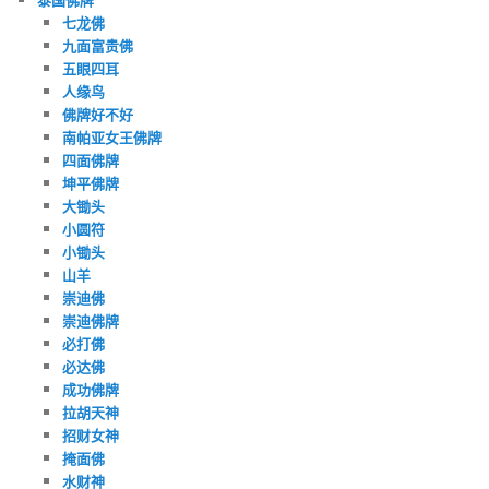
七龙佛
九面富贵佛
五眼四耳
人缘鸟
佛牌好不好
南帕亚女王佛牌
四面佛牌
坤平佛牌
大锄头
小圆符
小锄头
山羊
崇迪佛
崇迪佛牌
必打佛
必达佛
成功佛牌
拉胡天神
招财女神
掩面佛
水财神