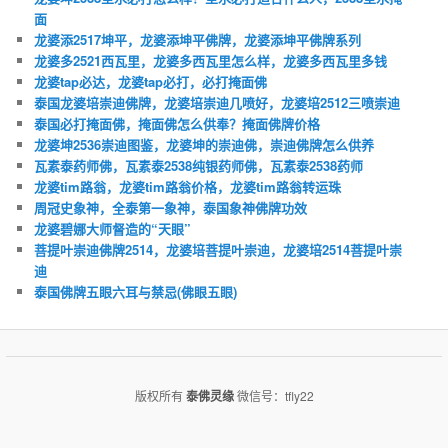
面
龙婆添2517坤平，龙婆添坤平佛牌，龙婆添坤平佛牌系列
龙婆多2521西瓦里，龙婆多西瓦里怎么样，龙婆多西瓦里多钱
龙婆tap必达，龙婆tap必打，必打掩面佛
泰国龙婆培崇迪佛牌，龙婆培崇迪几喷好，龙婆培2512三喷崇迪
泰国必打掩面佛，掩面佛怎么供奉？掩面佛牌价格
龙婆坤2536崇迪图鉴，龙婆坤的崇迪佛，崇迪佛牌怎么供养
瓦素泰药师佛，瓦素泰2538纯银药师佛，瓦素泰2538药师
龙婆tim路翁，龙婆tim路翁价格，龙婆tim路翁转运珠
周冠史象神，全泰第一象神，泰国象神佛牌功效
龙婆碧娜大师督造的“天眼”
菩提叶崇迪佛牌2514，龙婆培菩提叶崇迪，龙婆培2514菩提叶崇
迪
泰国佛牌五眼六耳与禁忌(佛眼五眼)
版权所有
泰佛灵缘
微信号：tfly22