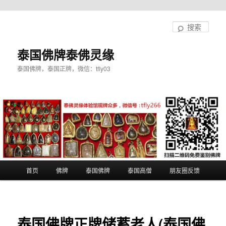
跳
至
搜
主
索
内
泰国佛牌泰佛灵缘
容
泰国佛牌，泰国正牌，微信：tfly03
区
域
主
首页
佛牌
泰国佛牌
泰国高僧
朋友圈反馈
页
泰国佛牌正牌储蓄老人(泰国佛