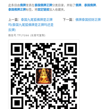
此条目由
佛牌
发表在
泰国佛牌正牌
分类目录，并贴了
佛牌
、
泰国佛牌
、
泰国佛牌正牌
标签。将
固定链接
加入收藏夹。
上一篇：
泰国九尾狐佛牌是正牌
下一篇：
佛牌泰国招财正牌
吗(泰国九尾狐佛牌是正牌吗还是
反牌)
微信号:TFLY266 (长按可复制)