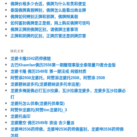
佛牌价格多少合适，佛牌为什么有贵和便宜
泰国佛牌真假辨别，佛牌怎么能看出商业牌
佛牌如何辨别正牌和邪牌，佛牌辩真假
如何鉴别佛牌是正是假，网上购买佛牌可信吗
佛牌正牌阴佛牌区别，请佛牌注意事项
正牌和阴牌的区别，正牌厉害还是阴牌厉害
随机文章
龙婆卡隆2542药师佛链
古巴Khamfan佛历2556第一期醒理事版全泰限量70套合金版
龙婆卡隆 佛历2549年 第一期法戒 纯银材质
阿赞添2508龙婆托，阿赞添龙婆托2508，阿赞添 2508
龙婆碧纳波多托(龙婆碧纳波多托幸运星)
龙婆多掩面佛必打瓦沙拉康，瓦沙拉康龙婆多，龙婆多瓦沙拉康必
打
龙婆托怎么供奉(龙婆托供奉型)
阿赞仲龙婆托(阿赞tim龙婆托)_3
龙婆托庙印
龙婆撒空 佛历2549年 崇迪 含少量派
龙婆坤2536药师佛，龙婆坤2536药师佛鉴别，龙婆坤2536药师佛
怎样