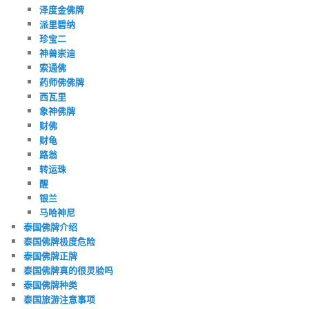
泽度金佛牌
派里碧纳
珍宝二
神兽崇迪
索通佛
药师佛佛牌
西瓦里
象神佛牌
财佛
财龟
路翁
转运珠
醒
银兰
马哈神尼
泰国佛牌介绍
泰国佛牌极度危险
泰国佛牌正牌
泰国佛牌真的很灵验吗
泰国佛牌种类
泰国旅游注意事项