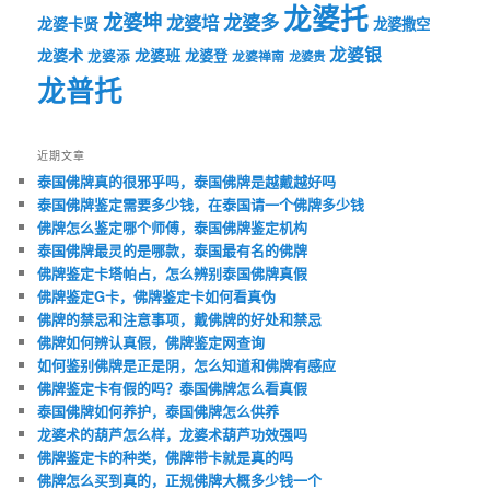
龙婆托
龙婆坤
龙婆多
龙婆培
龙婆卡贤
龙婆撒空
龙婆银
龙婆术
龙婆班
龙婆登
龙婆添
龙婆禅南
龙婆贵
龙普托
近期文章
泰国佛牌真的很邪乎吗，泰国佛牌是越戴越好吗
泰国佛牌鉴定需要多少钱，在泰国请一个佛牌多少钱
佛牌怎么鉴定哪个师傅，泰国佛牌鉴定机构
泰国佛牌最灵的是哪款，泰国最有名的佛牌
佛牌鉴定卡塔帕占，怎么辨别泰国佛牌真假
佛牌鉴定G卡，佛牌鉴定卡如何看真伪
佛牌的禁忌和注意事项，戴佛牌的好处和禁忌
佛牌如何辨认真假，佛牌鉴定网查询
如何鉴别佛牌是正是阴，怎么知道和佛牌有感应
佛牌鉴定卡有假的吗？泰国佛牌怎么看真假
泰国佛牌如何养护，泰国佛牌怎么供养
龙婆术的葫芦怎么样，龙婆术葫芦功效强吗
佛牌鉴定卡的种类，佛牌带卡就是真的吗
佛牌怎么买到真的，正规佛牌大概多少钱一个