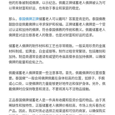
他的形象被制成佛牌，以示纪念。佩戴正牌储蓄老人佛牌被认为可
以带来财富和好运，也有助于事业和家庭的稳定。
那么，
泰国佛牌正牌
储蓄老人可以戴吗？答案是肯定的。泰国佛教
鼓励信徒佩戴佛牌以寻求保护和祝福。正牌储蓄老人佛牌是一个受
过认证和加持的佛牌，符合泰国佛教的传统和教义。佩戴储蓄老人
佛牌是对这位慈善老人的敬意，也是对财富和好运的追求。
储蓄老人佛牌的制作材料和工艺也非常精致。一般采用珍贵的金属
材料制成，如黄金、白金或银等。制作过程非常繁琐，包括雕刻和
加持。制造商通常会邀请有威望的寺庙高僧亲自加持佛牌，以确保
佛牌的能量和庇佑之力。
佩戴储蓄老人佛牌需要一些注意事项。首先，佩戴佛牌的位置很重
要。泰国佛**一般会将佛牌佩戴在身体较高的位置，如脖子、手腕
或心口处，以使佛牌的力量能够更好地传达和保护身体。另外，佩
戴佛牌时应保持敬意和清洁，不要将其与不洁物品接触。
正品泰国佛牌储蓄老人是一件具有收藏和投资价值的物品。由于其
稀缺性和独特性，正版储蓄老人佛牌价格较高，市场上充斥着伪劣
产品。因此，购买时务必选择正规渠道和可信的商家，以确保购买