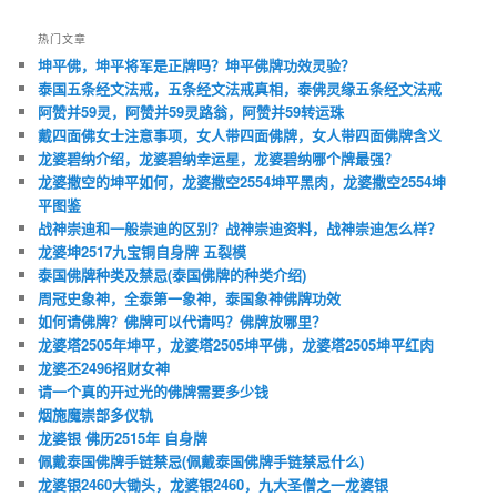
热门文章
坤平佛，坤平将军是正牌吗？坤平佛牌功效灵验？
泰国五条经文法戒，五条经文法戒真相，泰佛灵缘五条经文法戒
阿赞并59灵，阿赞并59灵路翁，阿赞并59转运珠
戴四面佛女士注意事项，女人带四面佛牌，女人带四面佛牌含义
龙婆碧纳介绍，龙婆碧纳幸运星，龙婆碧纳哪个牌最强？
龙婆撒空的坤平如何，龙婆撒空2554坤平黑肉，龙婆撒空2554坤
平图鉴
战神崇迪和一般崇迪的区别？战神崇迪资料，战神崇迪怎么样？
龙婆坤2517九宝铜自身牌 五裂模
泰国佛牌种类及禁忌(泰国佛牌的种类介绍)
周冠史象神，全泰第一象神，泰国象神佛牌功效
如何请佛牌？佛牌可以代请吗？佛牌放哪里？
龙婆塔2505年坤平，龙婆塔2505坤平佛，龙婆塔2505坤平红肉
龙婆丕2496招财女神
请一个真的开过光的佛牌需要多少钱
烟施魔崇部多仪轨
龙婆银 佛历2515年 自身牌
佩戴泰国佛牌手链禁忌(佩戴泰国佛牌手链禁忌什么)
龙婆银2460大锄头，龙婆银2460，九大圣僧之一龙婆银