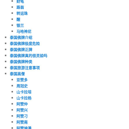
财龟
路翁
转运珠
醒
银兰
马哈神尼
泰国佛牌介绍
泰国佛牌极度危险
泰国佛牌正牌
泰国佛牌真的很灵验吗
泰国佛牌种类
泰国旅游注意事项
泰国高僧
亚赞多
周冠史
山卡拉培
山卡拉杨
阿赞仲
阿赞兴
阿赞刁
阿赞南
阿赞坤潘