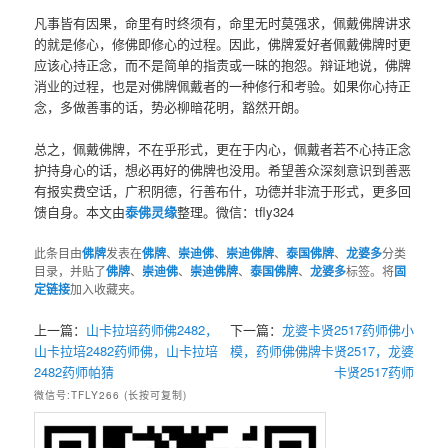
凡事皆有因果，命里有时终须有，命里无时莫强求，佩戴佛牌讲求
的就是修心，修佛即修心的过程。因此，佛牌爱好者佩戴佛牌时更
应该心持正念，而不是简单的指责或一昧的抱怨。辩证地说，佛牌
消业的过程，也是对佛牌佩戴者的一种修行和考验。如果你心持正
念，多做善事的话，势必柳暗花明，豁然开朗。
总之，佩戴佛牌，不在乎形式，更在于内心，佩戴者若不心持正念
护持身心的话，想必再好的佛牌也没用。希望善众深刻意识到善恶
有报实费空话，广积阴德，行善布什，功德并非流于形式，更多回
馈自身。本文由
泰佛灵缘
整理。微信：tfly324
此条目由
佛牌
发表在
佛牌
、
崇迪佛
、
崇迪佛牌
、
泰国佛牌
、
龙婆多
分类
目录，并贴了
佛牌
、
崇迪佛
、
崇迪佛牌
、
泰国佛牌
、
龙婆多
标签。将
固
定链接
加入收藏夹。
上一篇：
山卡拉培药师佛2482，
下一篇：
龙婆卡贤2517药师佛小
山卡拉培2482药师佛，山卡拉培
模，药师佛佛牌卡贤2517，龙婆
2482药师帕猜
卡贤2517药师
微信号:TFLY266 (长按可复制)