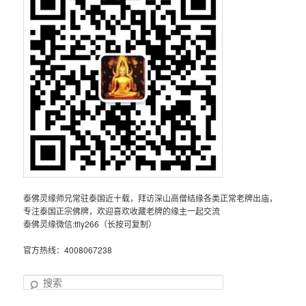
泰佛灵缘师兄常驻泰国近十载，拜访深山高僧结缘各类正常老牌出庙，
专注泰国正宗佛牌，欢迎喜欢收藏老牌的缘主一起交流
泰佛灵缘微信:tfly266（长按可复制）
官方热线：4008067238
搜
索