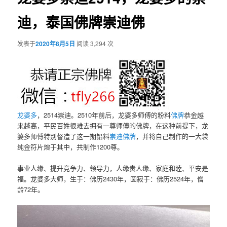
迪，泰国佛牌崇迪佛
发表于
2020年8月5日
阅读 3,294 次
龙婆多
，2514崇迪。2510年前后，龙婆多师傅的粉料
佛牌
恭金越
来越高，平民百姓很难去拥有一尊师傅的佛牌，在这种前提下，龙
婆多师傅特别督造了这一期铅料
崇迪佛牌
，并将自己制作的一大袋
纯金符片熔于其中，共制作1200尊。
事业人缘、提升竞争力、领导力，人缘贵人缘、家庭和睦、平安是
福。龙婆多大师，生于：佛历2430年，圆寂于：佛历2524年，僧
龄72年。