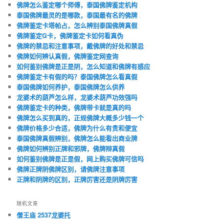
佛牌怎么鉴定哪个师傅，泰国佛牌鉴定机构
泰国佛牌最灵的是哪款，泰国最有名的佛牌
佛牌鉴定卡塔帕占，怎么辨别泰国佛牌真假
佛牌鉴定G卡，佛牌鉴定卡如何看真伪
佛牌的禁忌和注意事项，戴佛牌的好处和禁忌
佛牌如何辨认真假，佛牌鉴定网查询
如何鉴别佛牌是正是阴，怎么知道和佛牌有感应
佛牌鉴定卡有假的吗？泰国佛牌怎么看真假
泰国佛牌如何养护，泰国佛牌怎么供养
龙婆术的葫芦怎么样，龙婆术葫芦功效强吗
佛牌鉴定卡的种类，佛牌带卡就是真的吗
佛牌怎么买到真的，正规佛牌大概多少钱一个
佛牌价格多少合适，佛牌为什么有贵和便宜
泰国佛牌真假辨别，佛牌怎么能看出商业牌
佛牌如何辨别正牌和邪牌，佛牌辩真假
如何鉴别佛牌是正是假，网上购买佛牌可信吗
佛牌正牌阴佛牌区别，请佛牌注意事项
正牌和阴牌的区别，正牌厉害还是阴牌厉害
随机文章
僧王庙 2537龙婆托