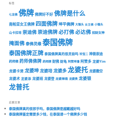
标签
佛牌
佛牌是什么
佛牌好不好
七龙佛
四面佛牌
坤平佛牌
南帕亚女王佛牌
大锄头
女王佛
小锄头
必打佛
必达佛
崇迪佛牌
崇迪佛
山卡拉培
招财女神
泰国佛牌
掩面佛
泰佛灵缘
泰国佛牌正牌
神兽崇迪
泰国佛牌真的很灵验吗
珍宝二
药师佛佛牌
财佛
阿赞多
药师佛
财龟
龙婆Yim
药师牌
阿赞坤潘
龙婆托
龙婆坤
龙婆多
龙婆培
龙婆卡贤
龙婆撒空
龙婆银
龙婆术
龙婆班
龙婆登
龙婆添
龙婆禅南
龙婆贵
龙普托
近期文章
泰国佛牌真的很邪乎吗，泰国佛牌是越戴越好吗
泰国佛牌鉴定需要多少钱，在泰国请一个佛牌多少钱