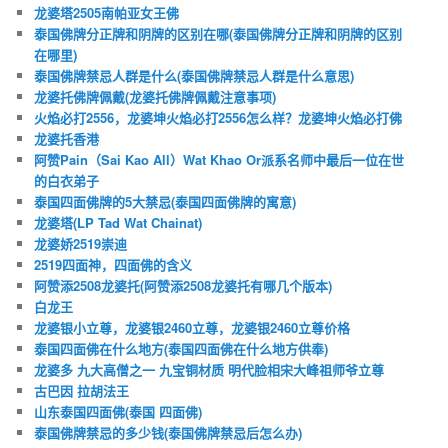
龙婆塔2505南帕亚女王佛
泰国佛牌分正牌和阴牌的区别在哪(泰国佛牌分正牌和阴牌的区别
在哪里)
泰国佛牌禁忌人群是什么(泰国佛牌禁忌人群是什么意思)
龙婆托佛牌佩戴(龙婆托佛牌佩戴注意事项)
火焰必打2556，龙婆坤火焰必打2556怎么样？龙婆坤火焰必打佛
龙婆托香港
阿赞Pain（Sai Kao All）Wat Khao Or派系名师中最后一位在世
的白衣弟子
泰国四面佛牌的5大禁忌(泰国四面佛牌的寓意)
龙婆塔(LP Tad Wat Chainat)
龙婆娇2519崇迪
2519四面神，四面佛的含义
阿赞添2508龙婆托(阿赞添2508龙婆托有哪几个版本)
白龙王
龙婆银小立尊，龙婆银2460立尊，龙婆银2460立尊价格
泰国四面佛在什么地方(泰国四面佛在什么地方供奉)
龙婆多 九大高僧之一 九宝铜材质 明代脸相宋大峰祖师爷立尊
古巴因 拉胡法王
山东泰国四面佛(泰国 四面佛)
泰国佛牌禁忌的多少钱(泰国佛牌禁忌后怎么办)