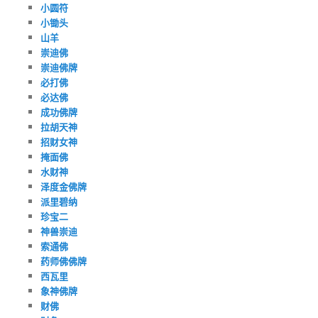
小圆符
小锄头
山羊
崇迪佛
崇迪佛牌
必打佛
必达佛
成功佛牌
拉胡天神
招财女神
掩面佛
水财神
泽度金佛牌
派里碧纳
珍宝二
神兽崇迪
索通佛
药师佛佛牌
西瓦里
象神佛牌
财佛