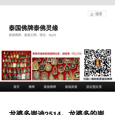
跳
至
搜
主
索
内
泰国佛牌泰佛灵缘
容
泰国佛牌，泰国正牌，微信：tfly03
区
域
主
首页
佛牌
泰国佛牌
泰国高僧
朋友圈反馈
页
龙婆多崇迪2514，龙婆多的崇