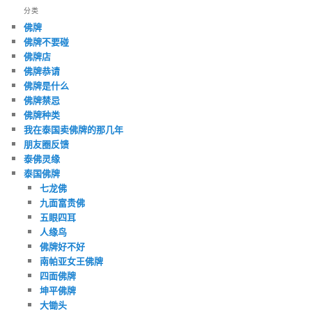
分类
佛牌
佛牌不要碰
佛牌店
佛牌恭请
佛牌是什么
佛牌禁忌
佛牌种类
我在泰国卖佛牌的那几年
朋友圈反馈
泰佛灵缘
泰国佛牌
七龙佛
九面富贵佛
五眼四耳
人缘鸟
佛牌好不好
南帕亚女王佛牌
四面佛牌
坤平佛牌
大锄头