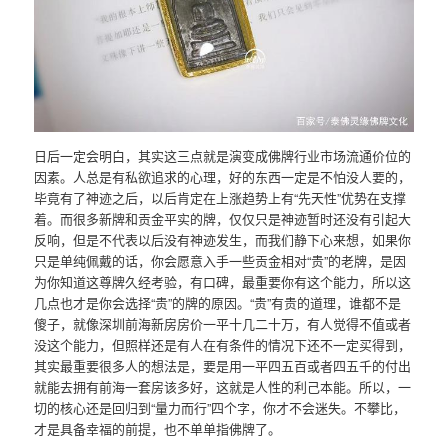
日后一定会明白，其实这三点就是演变成佛牌行业市场流通价位的
因素。人总是有私欲追求的心理，好的东西一定是不怕没人要的，
毕竟有了神迹之后，以后肯定在上涨趋势上有“先天性”优势在支撑
着。而很多新牌和贡金平实的牌，仅仅只是神迹暂时还没有引起大
反响，但是不代表以后没有神迹发生，而我们静下心来想，如果你
只是单纯佩戴的话，你会愿意入手一些贡金相对“贵”的老牌，是因
为你知道这尊牌久经考验，有口碑，最重要你有这个能力，所以这
几点也才是你会选择“贵”的牌的原因。“贵”有贵的道理，谁都不是
傻子，就像深圳前海新房房价一平十几二十万，有人觉得不值或者
没这个能力，但照样还是有人在有条件的情况下还不一定买得到，
其实最重要很多人的想法是，要是用一平四五百或者四五千的付出
就能去拥有前海一套房该多好，这就是人性的利己本能。所以，一
切的核心还是回归到“量力而行”四个字，你才不会迷失。不攀比，
才是具备幸福的前提，也不单单指佛牌了。