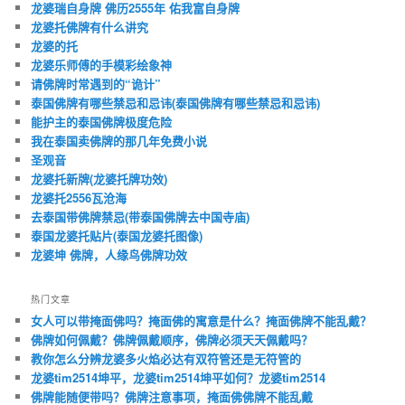
龙婆瑞自身牌 佛历2555年 佑我富自身牌
龙婆托佛牌有什么讲究
龙婆的托
龙婆乐师傅的手模彩绘象神
请佛牌时常遇到的“诡计”
泰国佛牌有哪些禁忌和忌讳(泰国佛牌有哪些禁忌和忌讳)
能护主的泰国佛牌极度危险
我在泰国卖佛牌的那几年免费小说
圣观音
龙婆托新牌(龙婆托牌功效)
龙婆托2556瓦沧海
去泰国带佛牌禁忌(带泰国佛牌去中国寺庙)
泰国龙婆托贴片(泰国龙婆托图像)
龙婆坤 佛牌，人缘鸟佛牌功效
热门文章
女人可以带掩面佛吗？掩面佛的寓意是什么？掩面佛牌不能乱戴？
佛牌如何佩戴？佛牌佩戴顺序，佛牌必须天天佩戴吗？
教你怎么分辨龙婆多火焰必达有双符管还是无符管的
龙婆tim2514坤平，龙婆tim2514坤平如何？龙婆tim2514
佛牌能随便带吗？佛牌注意事项，掩面佛佛牌不能乱戴