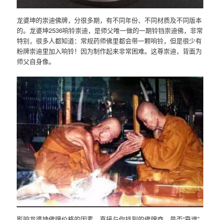
龙婆坤的崇迪佛牌，分很多期，有不同年份、不同材质及不同版本
的。龙婆坤2536响铃崇迪，是师父唯一做的一期铃铛崇迪佛，非常
特别，很多人都知道：常规药师佛里都会带一颗响铃，但是很少有
粉牌崇迪里加入响铃！因为制作起来非常困难。这尊崇迪，背面为
师父自身像。
影响龙婆坤佛牌价格的因素，直接与你找到的佛牌商，是否“靠谱”