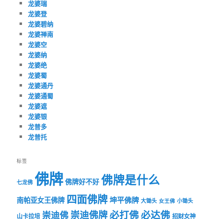
龙婆瑞
龙婆登
龙婆碧纳
龙婆禅南
龙婆空
龙婆纳
龙婆绝
龙婆蜀
龙婆通丹
龙婆通蜀
龙婆遮
龙婆银
龙普多
龙普托
标签
佛牌
佛牌是什么
佛牌好不好
七龙佛
四面佛牌
坤平佛牌
南帕亚女王佛牌
大锄头
女王佛
小锄头
必打佛
必达佛
崇迪佛牌
崇迪佛
山卡拉培
招财女神