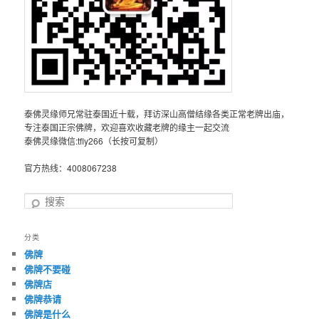
泰佛灵缘师兄常驻泰国近十载，拜访深山高僧结缘各类正常老牌出庙，
专注泰国正宗佛牌，欢迎喜欢收藏老牌的缘主一起交流
泰佛灵缘微信:tfly266（长按可复制）
官方热线：4008067238
搜
索
分类
佛牌
佛牌不要碰
佛牌店
佛牌恭请
佛牌是什么