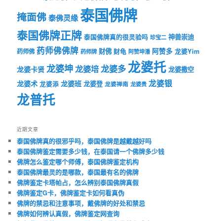
泰国佛牌
掩面佛
泰佛灵缘
泰国佛牌正牌
神兽崇迪
泰国佛牌真的很灵验吗
珍宝二
药师佛佛牌
财佛
阿赞多
药师佛
财龟
龙婆Yim
药师牌
阿赞坤潘
龙婆托
龙婆坤
龙婆多
龙婆培
龙婆卡贤
龙婆撒空
龙婆银
龙婆术
龙婆班
龙婆登
龙婆添
龙婆禅南
龙婆贵
龙普托
近期文章
泰国佛牌真的很邪乎吗，泰国佛牌是越戴越好吗
泰国佛牌鉴定需要多少钱，在泰国请一个佛牌多少钱
佛牌怎么鉴定哪个师傅，泰国佛牌鉴定机构
泰国佛牌最灵的是哪款，泰国最有名的佛牌
佛牌鉴定卡塔帕占，怎么辨别泰国佛牌真假
佛牌鉴定G卡，佛牌鉴定卡如何看真伪
佛牌的禁忌和注意事项，戴佛牌的好处和禁忌
佛牌如何辨认真假，佛牌鉴定网查询