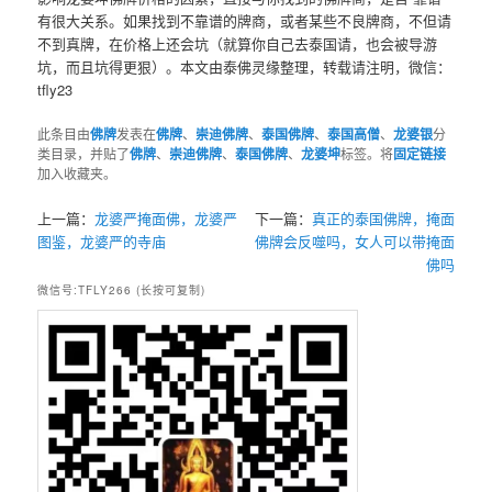
有很大关系。如果找到不靠谱的牌商，或者某些不良牌商，不但请
不到真牌，在价格上还会坑（就算你自己去泰国请，也会被导游
坑，而且坑得更狠）。本文由泰佛灵缘整理，转载请注明，微信：
tfly23
此条目由
佛牌
发表在
佛牌
、
崇迪佛牌
、
泰国佛牌
、
泰国高僧
、
龙婆银
分
类目录，并贴了
佛牌
、
崇迪佛牌
、
泰国佛牌
、
龙婆坤
标签。将
固定链接
加入收藏夹。
上一篇：
龙婆严掩面佛，龙婆严
下一篇：
真正的泰国佛牌，掩面
图鉴，龙婆严的寺庙
佛牌会反噬吗，女人可以带掩面
佛吗
微信号:TFLY266 (长按可复制)