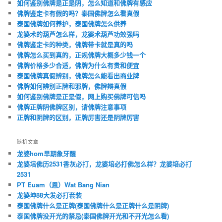
如何鉴别佛牌是正是阴，怎么知道和佛牌有感应
佛牌鉴定卡有假的吗？泰国佛牌怎么看真假
泰国佛牌如何养护，泰国佛牌怎么供养
龙婆术的葫芦怎么样，龙婆术葫芦功效强吗
佛牌鉴定卡的种类，佛牌带卡就是真的吗
佛牌怎么买到真的，正规佛牌大概多少钱一个
佛牌价格多少合适，佛牌为什么有贵和便宜
泰国佛牌真假辨别，佛牌怎么能看出商业牌
佛牌如何辨别正牌和邪牌，佛牌辩真假
如何鉴别佛牌是正是假，网上购买佛牌可信吗
佛牌正牌阴佛牌区别，请佛牌注意事项
正牌和阴牌的区别，正牌厉害还是阴牌厉害
随机文章
龙婆hom早期象牙醒
龙婆培佛历2531香灰必打，龙婆培必打佛怎么样？龙婆培必打
2531
PT Euam（恩）Wat Bang Nian
龙婆坤88大发必打套装
泰国佛牌什么是正牌(泰国佛牌什么是正牌什么是阴牌)
泰国佛牌没开光的禁忌(泰国佛牌开光和不开光怎么看)