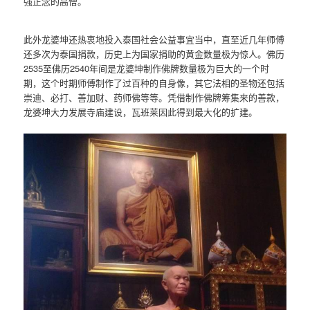
强正念的高僧。
此外龙婆坤还热衷地投入泰国社会公益事宜当中，直至近几年师傅
还多次为泰国捐款，历史上为国家捐助的黄金数量极为惊人。佛历
2535至佛历2540年间是龙婆坤制作佛牌数量极为巨大的一个时
期，这个时期师傅制作了过百种的自身像，其它法相的圣物还包括
崇迪、必打、善加财、药师佛等等。凭借制作佛牌筹集来的善款，
龙婆坤大力发展寺庙建设，瓦班莱因此得到最大化的扩建。