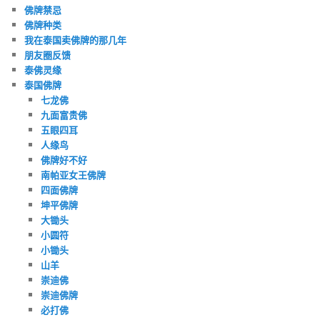
佛牌禁忌
佛牌种类
我在泰国卖佛牌的那几年
朋友圈反馈
泰佛灵缘
泰国佛牌
七龙佛
九面富贵佛
五眼四耳
人缘鸟
佛牌好不好
南帕亚女王佛牌
四面佛牌
坤平佛牌
大锄头
小圆符
小锄头
山羊
崇迪佛
崇迪佛牌
必打佛