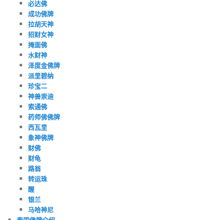
必达佛
成功佛牌
拉胡天神
招财女神
掩面佛
水财神
泽度金佛牌
派里碧纳
珍宝二
神兽崇迪
索通佛
药师佛佛牌
西瓦里
象神佛牌
财佛
财龟
路翁
转运珠
醒
银兰
马哈神尼
泰国佛牌介绍