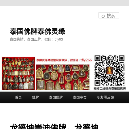
跳
至
搜
主
索
内
泰国佛牌泰佛灵缘
容
泰国佛牌，泰国正牌，微信：tfly03
区
域
主
首页
佛牌
泰国佛牌
泰国高僧
朋友圈反馈
页
龙婆坤崇迪佛牌，龙婆坤