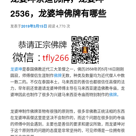
2536，龙婆坤佛牌有哪些
发表于
2019年3月15日
阅读 4,770 次
龙婆坤
是泰国佛教近代三大圣僧之一，佛历2558年的5月16日刚刚
圆寂，师傅僧侣生涯制作
佛牌
无数，种类及数量均为近代僧人中数
一数二的。不仅在泰国本土，马来西亚的善信也都很信任高僧的法
力，早年前还曾邀请龙婆坤师傅主导在马来西亚建造佛教寺庙，龙
婆坤因此也制作了很多为兴建马来西亚寺庙而特别制作的
佛牌。
龙婆坤制作佛牌圣物有很强的原则性，很多非佛教正统法相的东西
在龙婆坤高僧这里是坚决不会制作的，而这个问题在很多别的寺庙
的师傅中则会遇到，主要也是善信的要求和建议所致，而龙婆坤对
于这个原则性的问题的态度是非常坚持的，可见师傅是一位拥有很