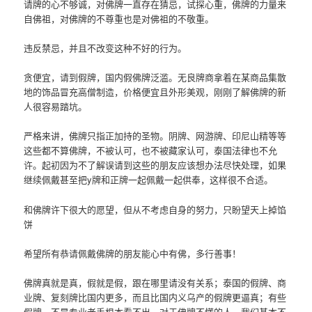
请牌的心不够诚，对佛牌一直存在猜忌，试探心重，佛牌的力量来
自佛祖，对佛牌的不尊重也是对佛祖的不敬重。
违反禁忌，并且不改变这种不好的行为。
贪便宜，请到假牌，国内假佛牌泛滥。无良牌商拿着在某商品集散
地的饰品冒充高僧制造，价格便宜且外形美观，刚刚了解佛牌的新
人很容易踏坑。
严格来讲，佛牌只指正加持的圣物。阴牌、网游牌、印尼山精等等
这些都不算佛牌，不被认可，也不被藏家认可，泰国法律也不允
许。起初因为不了解误请到这些的朋友应该想办法尽快处理，如果
继续佩戴甚至把y牌和正牌一起佩戴一起供奉，这样很不合适。
和佛牌许下很大的愿望，但从不考虑自身的努力，只盼望天上掉馅
饼
希望所有恭请佩戴佛牌的朋友能心中有佛，多行善事！
佛牌真就是真，假就是假，跟在哪里请没有关系；泰国的假牌、商
业牌、复刻牌比国内更多，而且比国内义乌产的假牌更逼真；有些
假牌，不是专业老手根本看不出。对于佛牌不懂的人，我们基本不