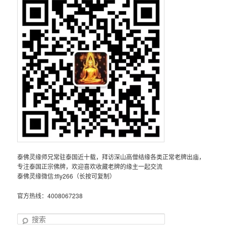
泰佛灵缘师兄常驻泰国近十载，拜访深山高僧结缘各类正常老牌出庙，
专注泰国正宗佛牌，欢迎喜欢收藏老牌的缘主一起交流
泰佛灵缘微信:tfly266（长按可复制）
官方热线：4008067238
搜