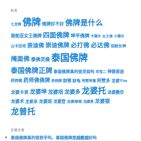
标签
佛牌
佛牌是什么
佛牌好不好
七龙佛
四面佛牌
坤平佛牌
南帕亚女王佛牌
大锄头
女王佛
小锄头
必打佛
必达佛
崇迪佛牌
崇迪佛
山卡拉培
招财女神
泰国佛牌
掩面佛
泰佛灵缘
泰国佛牌正牌
神兽崇迪
泰国佛牌真的很灵验吗
珍宝二
药师佛佛牌
财佛
阿赞多
药师佛
财龟
龙婆Yim
药师牌
阿赞坤潘
龙婆托
龙婆坤
龙婆多
龙婆培
龙婆卡贤
龙婆撒空
龙婆银
龙婆术
龙婆班
龙婆登
龙婆添
龙婆禅南
龙婆贵
龙普托
近期文章
泰国佛牌真的很邪乎吗，泰国佛牌是越戴越好吗