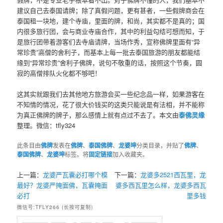
建议自己去泰国请牌；除了真假问题，更有甚者，一些假牌商会在
泰国租一块地，建个寺庙，里面的牌，和尚，其实都不是真的；国
内很多旅行团，会与商业寺庙合作，其中的利益勾结可想而知，于
是旅行团带着游客们去寺庙请牌，当场作秀，宣称佛牌里面有“异
常珍贵”高僧的舍利子，而基本上每一批去泰国旅游的朋友都能结
缘到“异常珍贵”舍利子佛牌，说句不敬重的话，按照这个节奏，圆
寂的高僧排队火化都不够吧！
这其实就跟我们去其他地方旅游会买一些纪念品一样，如果游客在
不知情的情况，花了很大价钱买的这类只能说是有法相，并不能称
为真正佛牌的牌子，那么感情上就有点过不去了。本文由
泰佛灵缘
整理。微信：tfly324
此条目由
佛牌
发表在
佛牌
、
泰国佛牌
、
龙婆坤
分类目录，并贴了
佛牌
、
泰国佛牌
、
龙婆坤
标签。将
固定链接
加入收藏夹。
上一篇：
龙婆严瓦囊必打哪个模
下一篇：
龙婆多2521西瓦里，龙
最好？龙婆严掩面佛，瓦囊掩面
婆多西瓦里怎么样，龙婆多西瓦
必打
里多钱
微信号:TFLY266 (长按可复制)