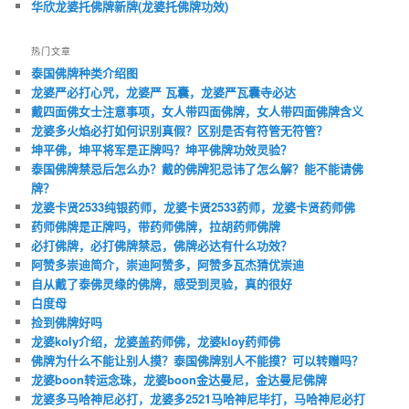
华欣龙婆托佛牌新牌(龙婆托佛牌功效)
热门文章
泰国佛牌种类介绍图
龙婆严必打心咒，龙婆严 瓦囊，龙婆严瓦囊寺必达
戴四面佛女士注意事项，女人带四面佛牌，女人带四面佛牌含义
龙婆多火焰必打如何识别真假？区别是否有符管无符管？
坤平佛，坤平将军是正牌吗？坤平佛牌功效灵验？
泰国佛牌禁忌后怎么办？戴的佛牌犯忌讳了怎么解？能不能请佛
牌？
龙婆卡贤2533纯银药师，龙婆卡贤2533药师，龙婆卡贤药师佛
药师佛牌是正牌吗，带药师佛牌，拉胡药师佛牌
必打佛牌，必打佛牌禁忌，佛牌必达有什么功效？
阿赞多崇迪简介，崇迪阿赞多，阿赞多瓦杰猜优崇迪
自从戴了泰佛灵缘的佛牌，感受到灵验，真的很好
白度母
捡到佛牌好吗
龙婆koly介绍，龙婆盖药师佛，龙婆kloy药师佛
佛牌为什么不能让别人摸？泰国佛牌别人不能摸？可以转赠吗？
龙婆boon转运念珠，龙婆boon金达曼尼，金达曼尼佛牌
龙婆多马哈神尼必打，龙婆多2521马哈神尼毕打，马哈神尼必打