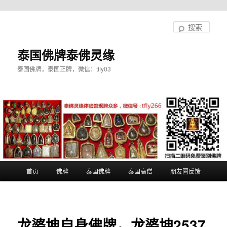
跳
至
搜
主
索
内
泰国佛牌泰佛灵缘
容
泰国佛牌，泰国正牌，微信：tfly03
区
域
主
首页
佛牌
泰国佛牌
泰国高僧
朋友圈反馈
页
龙婆坤自身佛牌，龙婆坤2537