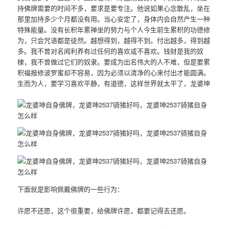
持佛牌需要的时间不多，要求是要专注。他说如果心念散乱，坐在
那里加持多少个月都没有用。当心安定了，身体内会自然产生一种
特殊能量。没有长积年累禅坐的努力与个人今生前生累积的功德修
为，只会咒语都是徒然。越想得到，越得不到。付出越多，得到越
多。我不曾对名闻利养有过任何的喜欢或不喜欢。钱财是我的奴
棣，我不曾做过它们的奴隶。要成为出名伟大的人不难，但是要累
积福报修波罗蜜却不容易，因为必须以清净的心来付出才能圆满。
生而为人，要学习喜欢平静，有道德，这样世界就太平了，龙婆坤
下面就是影响佩戴佛牌的一些行为：
许愿不还愿，这个很重要，给佛牌许愿，都要记得去还愿。