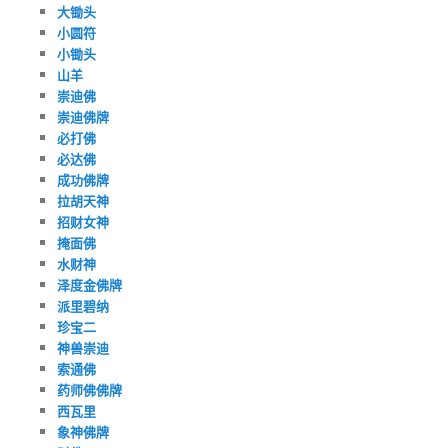
大锄头
小圆符
小锄头
山羊
崇迪佛
崇迪佛牌
必打佛
必达佛
成功佛牌
拉胡天神
招财女神
掩面佛
水财神
泽度金佛牌
派里碧纳
珍宝二
神兽崇迪
索通佛
药师佛佛牌
西瓦里
象神佛牌