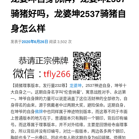
骑猪好吗，龙婆坤2537骑猪自
身怎么样
发表于
2020年6月26日
阅读 3,502 次
【骑猪理事版本，发行量232尊】
龙婆坤
，2537神迹自身，坤爷十
大自身之一。这期自身名字叫“伦查纳曼”，寓意战胜对手、永远第
一。坤爷自身牌的力量可以说是涵盖了这位活财神的全部修为，自
身得名的由来，源于佩戴者中过两期大奖，避险保命。这期自身，
在坤爷的自身
佛牌
中也同样属于神迹特别版本，而这尊不同于市面
上普通版本的地方在于，普通版本只有胸前一个钢印，背后印有编
号。而这尊属于理事版本，并不对外结缘，主要是回馈给寺庙理事
会，所以背后并没有印编号，对比一般版本，两边各多两个钢印，
胸前也多了一出叠印，因此也有人称这期自身为6印骑猪。师傅加