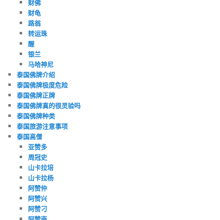
财佛
财龟
路翁
转运珠
醒
银兰
马哈神尼
泰国佛牌介绍
泰国佛牌极度危险
泰国佛牌正牌
泰国佛牌真的很灵验吗
泰国佛牌种类
泰国旅游注意事项
泰国高僧
亚赞多
周冠史
山卡拉培
山卡拉杨
阿赞仲
阿赞兴
阿赞刁
阿赞南