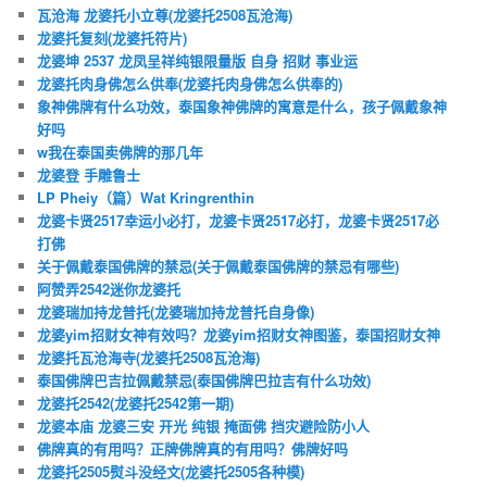
瓦沧海 龙婆托小立尊(龙婆托2508瓦沧海)
龙婆托复刻(龙婆托符片)
龙婆坤 2537 龙凤呈祥纯银限量版 自身 招财 事业运
龙婆托肉身佛怎么供奉(龙婆托肉身佛怎么供奉的)
象神佛牌有什么功效，泰国象神佛牌的寓意是什么，孩子佩戴象神
好吗
w我在泰国卖佛牌的那几年
龙婆登 手雕鲁士
LP Pheiy（篇）Wat Kringrenthin
龙婆卡贤2517幸运小必打，龙婆卡贤2517必打，龙婆卡贤2517必
打佛
关于佩戴泰国佛牌的禁忌(关于佩戴泰国佛牌的禁忌有哪些)
阿赞弄2542迷你龙婆托
龙婆瑞加持龙普托(龙婆瑞加持龙普托自身像)
龙婆yim招财女神有效吗？龙婆yim招财女神图鉴，泰国招财女神
龙婆托瓦沧海寺(龙婆托2508瓦沧海)
泰国佛牌巴吉拉佩戴禁忌(泰国佛牌巴拉吉有什么功效)
龙婆托2542(龙婆托2542第一期)
龙婆本庙 龙婆三安 开光 纯银 掩面佛 挡灾避险防小人
佛牌真的有用吗？正牌佛牌真的有用吗？佛牌好吗
龙婆托2505熨斗没经文(龙婆托2505各种模)