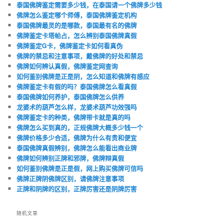
泰国佛牌鉴定需要多少钱，在泰国请一个佛牌多少钱
佛牌怎么鉴定哪个师傅，泰国佛牌鉴定机构
泰国佛牌最灵的是哪款，泰国最有名的佛牌
佛牌鉴定卡塔帕占，怎么辨别泰国佛牌真假
佛牌鉴定G卡，佛牌鉴定卡如何看真伪
佛牌的禁忌和注意事项，戴佛牌的好处和禁忌
佛牌如何辨认真假，佛牌鉴定网查询
如何鉴别佛牌是正是阴，怎么知道和佛牌有感应
佛牌鉴定卡有假的吗？泰国佛牌怎么看真假
泰国佛牌如何养护，泰国佛牌怎么供养
龙婆术的葫芦怎么样，龙婆术葫芦功效强吗
佛牌鉴定卡的种类，佛牌带卡就是真的吗
佛牌怎么买到真的，正规佛牌大概多少钱一个
佛牌价格多少合适，佛牌为什么有贵和便宜
泰国佛牌真假辨别，佛牌怎么能看出商业牌
佛牌如何辨别正牌和邪牌，佛牌辩真假
如何鉴别佛牌是正是假，网上购买佛牌可信吗
佛牌正牌阴佛牌区别，请佛牌注意事项
正牌和阴牌的区别，正牌厉害还是阴牌厉害
随机文章