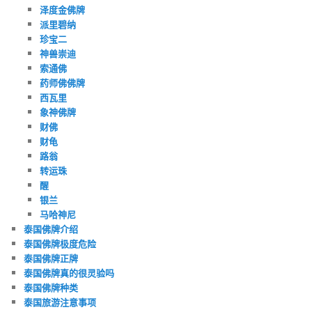
泽度金佛牌
派里碧纳
珍宝二
神兽崇迪
索通佛
药师佛佛牌
西瓦里
象神佛牌
财佛
财龟
路翁
转运珠
醒
银兰
马哈神尼
泰国佛牌介绍
泰国佛牌极度危险
泰国佛牌正牌
泰国佛牌真的很灵验吗
泰国佛牌种类
泰国旅游注意事项