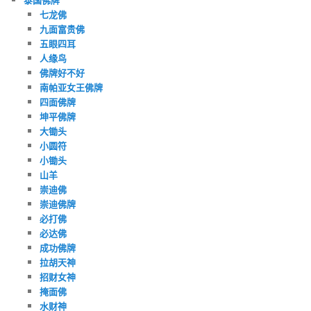
七龙佛
九面富贵佛
五眼四耳
人缘鸟
佛牌好不好
南帕亚女王佛牌
四面佛牌
坤平佛牌
大锄头
小圆符
小锄头
山羊
崇迪佛
崇迪佛牌
必打佛
必达佛
成功佛牌
拉胡天神
招财女神
掩面佛
水财神