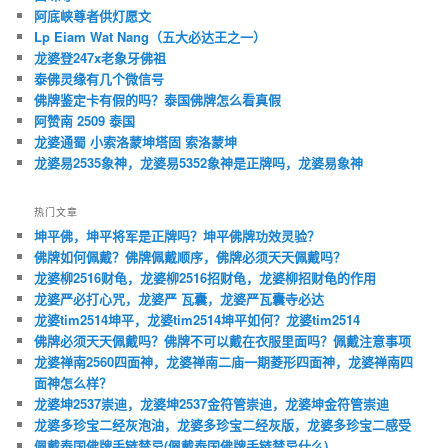
阿底峡尊者供灯愿文
Lp Eiam Wat Nang（五大必达王之一）
龙婆登247x老象牙佛祖
泰佛灵缘有几个微信号
佛牌鉴定卡有假的吗？泰国佛牌怎么看真假
阿赞南 2509 泰国
龙婆通蜀 小索洛蒙坤塔固 索洛蒙坤
龙婆易2535象神，龙婆易5352象神是正牌吗，龙婆易象神
热门文章
坤平佛，坤平将军是正牌吗？坤平佛牌功效灵验？
佛牌如何佩戴？佛牌佩戴顺序，佛牌必须天天佩戴吗？
龙婆柳2516财龟，龙婆柳2516招财龟，龙婆柳招财龟的作用
龙婆严必打心咒，龙婆严 瓦囊，龙婆严瓦囊寺必达
龙婆tim2514坤平，龙婆tim2514坤平如何？龙婆tim2514
佛牌必须天天佩戴吗？佛牌不可以戴在衣服里面吗？佩戴注意事项
龙婆禅南2560四面神，龙婆禅南二庙一期菱形四面神，龙婆禅南四
面神怎么样？
龙婆坤2537崇迪，龙婆坤2537金符管崇迪，龙婆坤金符管崇迪
龙婆多珍宝二经灰泡油，龙婆多珍宝二经灰版，龙婆多珍宝二感受
佩戴泰国佛牌手链禁忌(佩戴泰国佛牌手链禁忌什么)