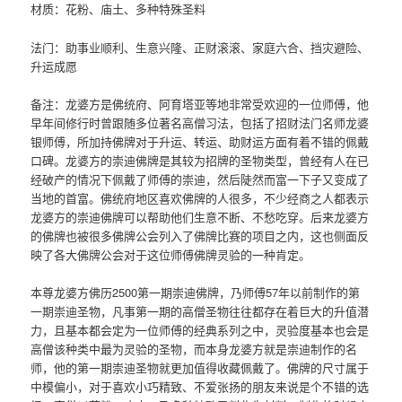
材质：花粉、庙土、多种特殊圣料
法门：助事业顺利、生意兴隆、正财滚滚、家庭六合、挡灾避险、
升运成愿
备注：龙婆方是佛统府、阿育塔亚等地非常受欢迎的一位师傅，他
早年间修行时曾跟随多位著名高僧习法，包括了招财法门名师龙婆
银师傅，所加持佛牌对于升运、转运、助财运方面有着不错的佩戴
口碑。龙婆方的崇迪佛牌是其较为招牌的圣物类型，曾经有人在已
经破产的情况下佩戴了师傅的崇迪，然后陡然而富一下子又变成了
当地的首富。佛统府地区喜欢佛牌的人很多，不少经商之人都表示
龙婆方的崇迪佛牌可以帮助他们生意不断、不愁吃穿。后来龙婆方
的佛牌也被很多佛牌公会列入了佛牌比赛的项目之内，这也侧面反
映了各大佛牌公会对于这位师傅佛牌灵验的一种肯定。
本尊龙婆方佛历2500第一期崇迪佛牌，乃师傅57年以前制作的第
一期崇迪圣物，凡事第一期的高僧圣物往往都存在着巨大的升值潜
力，且基本都会定为一位师傅的经典系列之中，灵验度基本也会是
高僧该种类中最为灵验的圣物，而本身龙婆方就是崇迪制作的名
师，他的第一期崇迪圣物就更加值得收藏佩戴了。佛牌的尺寸属于
中模偏小，对于喜欢小巧精致、不爱张扬的朋友来说是个不错的选