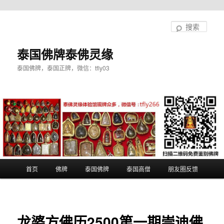
跳
至
搜
主
索
内
泰国佛牌泰佛灵缘
容
泰国佛牌，泰国正牌，微信：tfly03
区
域
主
首页
佛牌
泰国佛牌
泰国高僧
朋友圈反馈
页
龙婆方佛历2500第一期崇迪佛