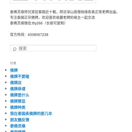
泰佛灵缘师兄常驻泰国近十载，拜访深山高僧结缘各类正常老牌出庙，
专注泰国正宗佛牌，欢迎喜欢收藏老牌的缘主一起交流
泰佛灵缘微信:tfly266（长按可复制）
官方热线：4008067238
搜
索
分类
佛牌
佛牌不要碰
佛牌店
佛牌恭请
佛牌是什么
佛牌禁忌
佛牌种类
我在泰国卖佛牌的那几年
朋友圈反馈
泰佛灵缘
泰国佛牌