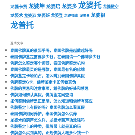
龙婆托
龙婆坤
龙婆多
龙婆培
龙婆卡贤
龙婆撒空
龙婆银
龙婆术
龙婆班
龙婆登
龙婆添
龙婆禅南
龙婆贵
龙普托
近期文章
泰国佛牌真的很邪乎吗，泰国佛牌是越戴越好吗
泰国佛牌鉴定需要多少钱，在泰国请一个佛牌多少钱
佛牌怎么鉴定哪个师傅，泰国佛牌鉴定机构
泰国佛牌最灵的是哪款，泰国最有名的佛牌
佛牌鉴定卡塔帕占，怎么辨别泰国佛牌真假
佛牌鉴定G卡，佛牌鉴定卡如何看真伪
佛牌的禁忌和注意事项，戴佛牌的好处和禁忌
佛牌如何辨认真假，佛牌鉴定网查询
如何鉴别佛牌是正是阴，怎么知道和佛牌有感应
佛牌鉴定卡有假的吗？泰国佛牌怎么看真假
泰国佛牌如何养护，泰国佛牌怎么供养
龙婆术的葫芦怎么样，龙婆术葫芦功效强吗
佛牌鉴定卡的种类，佛牌带卡就是真的吗
佛牌怎么买到真的，正规佛牌大概多少钱一个