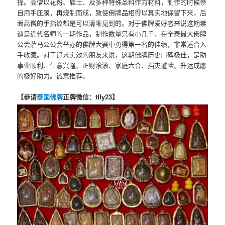
择。高僧以花粉、庙土、及多种特殊圣料作为材料，制作的时候亲
自用手压膜，再烧制而成，致使佛牌品相得以真实地保留下来，后
面高僧的手指纹都是可以清晰见到的。对于佛牌爱好者来说这期崇
迪是近代名师的一期作品，制作数量只有小几千，在全泰最大佛牌
公会萨马公公会举办的佛牌大赛中勇得第一名的佳绩，非常适合入
手收藏。对于追求实效的朋友来说，这期佛牌历史口碑极佳，是助
事业顺利、生意兴隆、正财滚滚、家庭六合、挡灾避险、升运成愿
的极好助力。诚意推荐。
【恭请
泰国佛牌
正牌微信：tfly23】