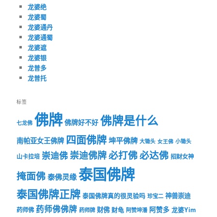
龙婆绝
龙婆蜀
龙婆通丹
龙婆通蜀
龙婆遮
龙婆银
龙普多
龙普托
标签
佛牌
佛牌是什么
佛牌好不好
七龙佛
四面佛牌
坤平佛牌
南帕亚女王佛牌
大锄头
女王佛
小锄头
必打佛
必达佛
崇迪佛牌
崇迪佛
山卡拉培
招财女神
泰国佛牌
掩面佛
泰佛灵缘
泰国佛牌正牌
神兽崇迪
泰国佛牌真的很灵验吗
珍宝二
药师佛佛牌
财佛
阿赞多
药师佛
财龟
龙婆Yim
药师牌
阿赞坤潘