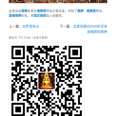
此条目由
佛牌
发表在
佛牌是什么
分类目录，并贴了
佛牌
、
佛牌是什么
、
泰国佛牌
标签。将
固定链接
加入收藏夹。
上一篇：
古萨里修法
下一篇：
龙婆培佛历2539彩泥崇
迪佛牌坐鹰神
微信号:TFLY266 (长按可复制)