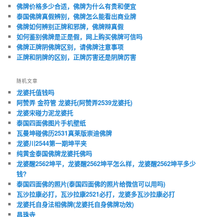
佛牌价格多少合适，佛牌为什么有贵和便宜
泰国佛牌真假辨别，佛牌怎么能看出商业牌
佛牌如何辨别正牌和邪牌，佛牌辩真假
如何鉴别佛牌是正是假，网上购买佛牌可信吗
佛牌正牌阴佛牌区别，请佛牌注意事项
正牌和阴牌的区别，正牌厉害还是阴牌厉害
随机文章
龙婆托值钱吗
阿赞弄 金符管 龙婆托(阿赞弄2539龙婆托)
龙婆宋碰力泥龙婆托
泰国四面佛图片手机壁纸
瓦曼坤碰佛历2531真莱版崇迪佛牌
龙婆川2544第一期坤平夹
纯黄金泰国佛牌龙婆托佛吗
龙婆醒2562坤平，龙婆醒2562坤平怎么样，龙婆醒2562坤平多少
钱?
泰国四面佛的照片(泰国四面佛的照片给微信可以用吗)
瓦沙拉康必打，瓦沙拉康2521必打，龙婆多瓦沙拉康必打
龙婆托自身法相佛牌(龙婆托自身佛牌功效)
昌珠寺