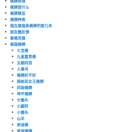
佛牌恭请
佛牌是什么
佛牌禁忌
佛牌种类
我在泰国卖佛牌的那几年
朋友圈反馈
泰佛灵缘
泰国佛牌
七龙佛
九面富贵佛
五眼四耳
人缘鸟
佛牌好不好
南帕亚女王佛牌
四面佛牌
坤平佛牌
大锄头
小圆符
小锄头
山羊
崇迪佛
崇迪佛牌