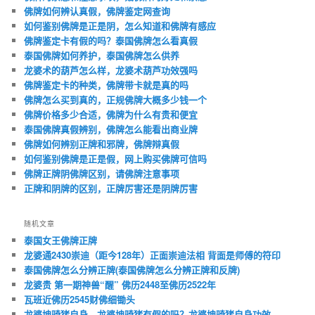
佛牌如何辨认真假，佛牌鉴定网查询
如何鉴别佛牌是正是阴，怎么知道和佛牌有感应
佛牌鉴定卡有假的吗？泰国佛牌怎么看真假
泰国佛牌如何养护，泰国佛牌怎么供养
龙婆术的葫芦怎么样，龙婆术葫芦功效强吗
佛牌鉴定卡的种类，佛牌带卡就是真的吗
佛牌怎么买到真的，正规佛牌大概多少钱一个
佛牌价格多少合适，佛牌为什么有贵和便宜
泰国佛牌真假辨别，佛牌怎么能看出商业牌
佛牌如何辨别正牌和邪牌，佛牌辩真假
如何鉴别佛牌是正是假，网上购买佛牌可信吗
佛牌正牌阴佛牌区别，请佛牌注意事项
正牌和阴牌的区别，正牌厉害还是阴牌厉害
随机文章
泰国女王佛牌正牌
龙婆通2430崇迪（距今128年）正面崇迪法相 背面是师傅的符印
泰国佛牌怎么分辨正牌(泰国佛牌怎么分辨正牌和反牌)
龙婆贵 第一期神兽“醒” 佛历2448至佛历2522年
瓦班近佛历2545财佛细锄头
龙婆坤骑猪自身，龙婆坤骑猪有假的吗？龙婆坤骑猪自身功效