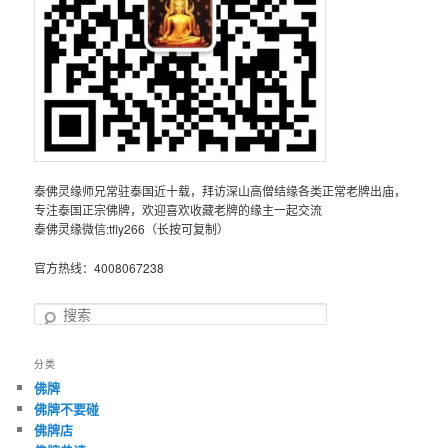
泰佛灵缘师兄常驻泰国近十载，拜访深山高僧结缘各类正常老牌出庙，
专注泰国正宗佛牌，欢迎喜欢收藏老牌的缘主一起交流
泰佛灵缘微信:tfly266（长按可复制）
官方热线：4008067238
搜
索
分类
佛牌
佛牌不要碰
佛牌店