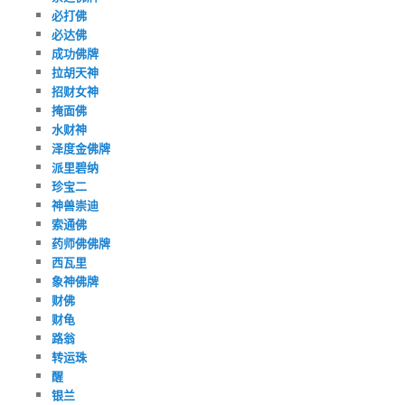
必打佛
必达佛
成功佛牌
拉胡天神
招财女神
掩面佛
水财神
泽度金佛牌
派里碧纳
珍宝二
神兽崇迪
索通佛
药师佛佛牌
西瓦里
象神佛牌
财佛
财龟
路翁
转运珠
醒
银兰