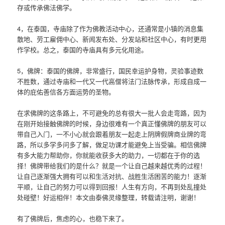
存或传承佛法佛学。
4，在泰国，寺庙除了作为佛教活动中心，还通常是小镇的消息集
散地、劳工雇佣中心、新闻发布处、分发站和社区中心，有时更用
作学校。总之，泰国的寺庙具有多元化用途。
5，佛牌：泰国的佛牌，非常盛行，国民幸运护身物，灵验事迹数
不胜数，通过寺庙和一代又一代高僧将法门法脉传承，形成自成一
体的庇佑善信各方面运势的圣物。
在求佛牌的这条路上，不可避免的总有很大一批人会走弯路，因为
在刚开始接触佛牌的时候，身边很难有一个真正懂佛牌的朋友可以
带自己入门，一不小心就会跟着朋友一起走上阴牌假牌商业牌的弯
路，所以多学多问多了解，做足功课才能避免上当受骗。相信佛牌
有多大能力帮助你，你就能收获多大的助力，一切都在于你的选
择！佛牌带给我们的是什么？就是一个让自己越来越优秀的过程！
让自己逐渐强大拥有可以和生活对抗、战胜生活困苦的能力！逐渐
平顺，让自己的努力可以得到回报！人生有方向，不再到处乱撞处
处碰壁！好运相伴！本文由泰佛灵缘整理，转载请注明，谢谢！
有了佛牌后，焦虑的心，也稳下来了。