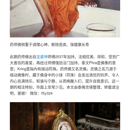
药师佛侧重于调理心神、断除恶疾、保健康长寿
此期药师佛出自
龙婆坤
师傅2537年加持，法相优美、祥和，受到广
大善信的喜爱，再经过师傅强劲法门加持，泰文Phra是佛像的意
思；Kring是指內有摇动符珠。药师佛又名灵佛。灵佛之名乃源于
摇动佛像时，藏于佛身中的小球（符珠）会发出清优的铃声，令人
内心充满快乐、和谐与宁静，从而唤醒人们，提升自我意识。这一
期的相法特别，市面上非常少见。本文由泰佛灵缘整理，转载请注
明，谢谢！ 微信：tfly324