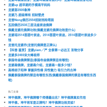
龙婆up 超早期的手模南平妈妈
龙婆澎2505象神
龙婆乃 超级稀有 招财壁虎
龙普Nong佛历2554招财挡险塔固
瓦因佛历2535三层法座崇迪佛牌
佩戴龙婆托佛牌功效(佩戴龙婆托佛牌功效是什么)
龙婆培2514菩提叶崇迪，2514菩提叶崇迪，2514菩提叶崇迪多少
钱
龙普托龙婆乔(龙普托佛牌是正牌么)
【科普·鉴赏】龙婆yiam／严 全泰第一必达王 圣物分享
龙婆多2493宋大峰祖师
泰国寺庙佛牌禁忌(泰国寺庙佛牌禁忌有哪些)
龙婆斋佛牌，龙婆斋介绍，龙婆斋一般多少钱？
高棉胡子阳神 掌握异性缘 异性魅力 吸引力的古神
佩戴泰国佛牌的禁忌有哪些东西(佩戴泰国佛牌的禁忌有哪些东西
呢)
热门文章
坤平佛牌，坤平佛牌哪个师傅最出名？坤平佛牌真实作用
坤平佛，坤平将军是正牌吗？坤平佛牌功效灵验？