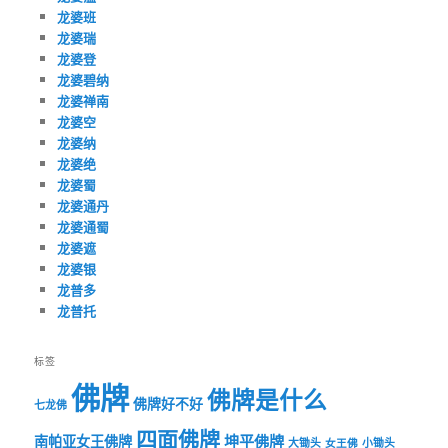
龙婆班
龙婆瑞
龙婆登
龙婆碧纳
龙婆禅南
龙婆空
龙婆纳
龙婆绝
龙婆蜀
龙婆通丹
龙婆通蜀
龙婆遮
龙婆银
龙普多
龙普托
标签
佛牌
佛牌是什么
佛牌好不好
七龙佛
四面佛牌
坤平佛牌
南帕亚女王佛牌
大锄头
女王佛
小锄头