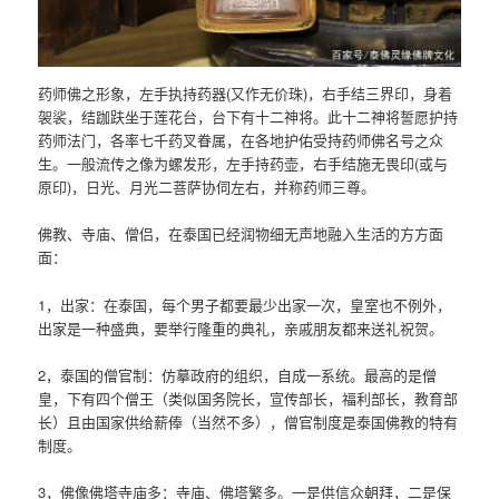
药师佛之形象，左手执持药器(又作无价珠)，右手结三界印，身着
袈裟，结跏趺坐于莲花台，台下有十二神将。此十二神将誓愿护持
药师法门，各率七千药叉眷属，在各地护佑受持药师佛名号之众
生。一般流传之像为螺发形，左手持药壶，右手结施无畏印(或与
原印)，日光、月光二菩萨协伺左右，并称药师三尊。
佛教、寺庙、僧侣，在泰国已经润物细无声地融入生活的方方面
面：
1，出家：在泰国，每个男子都要最少出家一次，皇室也不例外，
出家是一种盛典，要举行隆重的典礼，亲戚朋友都来送礼祝贺。
2，泰国的僧官制：仿摹政府的组织，自成一系统。最高的是僧
皇，下有四个僧王（类似国务院长，宣传部长，福利部长，教育部
长）且由国家供给薪俸（当然不多），僧官制度是泰国佛教的特有
制度。
3，佛像佛塔寺庙多：寺庙、佛塔繁多。一是供信众朝拜，二是保