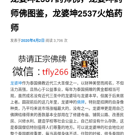
师佛图鉴，龙婆坤2537火焰药
师
发表于
2020年4月2日
阅读 3,706 次
龙婆坤
作为泰国佛教近代三大圣僧之一，以财神美誉而闻名，不但
法力高强，且热心于公益事业，每年为泰国捐赠的黄金都相当可
观，虽然成名没有近代三圣中的龙婆培与龙婆本早，但属于后来居
上者。圆寂前后的这几年里，龙婆坤的
佛牌
，特别是招牌的自身像
种类，乃平均来说市场涨幅最大的，没有之一。龙婆坤更是用自己
佛牌结缘得来的善款基本全部用在了修建寺庙、铺筑公路、改善民
房、兴修水利、建造学校等社会公益上，自己却没有什么存款，这
是泰国僧侣特别值得人们尊重的地方。可以说龙婆坤的社会地位对
整个泰国都很重要，每当高僧身体不适，住院的时候，很多泰国的