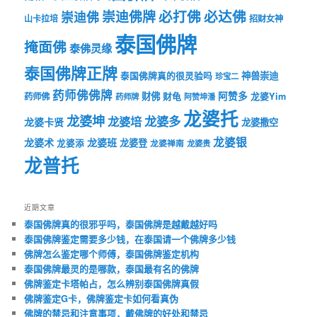
必打佛
必达佛
崇迪佛牌
崇迪佛
山卡拉培
招财女神
泰国佛牌
掩面佛
泰佛灵缘
泰国佛牌正牌
神兽崇迪
泰国佛牌真的很灵验吗
珍宝二
药师佛佛牌
财佛
阿赞多
药师佛
财龟
龙婆Yim
药师牌
阿赞坤潘
龙婆托
龙婆坤
龙婆多
龙婆培
龙婆卡贤
龙婆撒空
龙婆银
龙婆术
龙婆班
龙婆登
龙婆添
龙婆禅南
龙婆贵
龙普托
近期文章
泰国佛牌真的很邪乎吗，泰国佛牌是越戴越好吗
泰国佛牌鉴定需要多少钱，在泰国请一个佛牌多少钱
佛牌怎么鉴定哪个师傅，泰国佛牌鉴定机构
泰国佛牌最灵的是哪款，泰国最有名的佛牌
佛牌鉴定卡塔帕占，怎么辨别泰国佛牌真假
佛牌鉴定G卡，佛牌鉴定卡如何看真伪
佛牌的禁忌和注意事项，戴佛牌的好处和禁忌