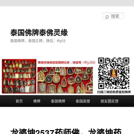
跳
至
搜
主
索
内
泰国佛牌泰佛灵缘
容
泰国佛牌，泰国正牌，微信：tfly03
区
域
主
首页
佛牌
泰国佛牌
泰国高僧
朋友圈反馈
页
龙婆坤2537药师佛，龙婆坤药