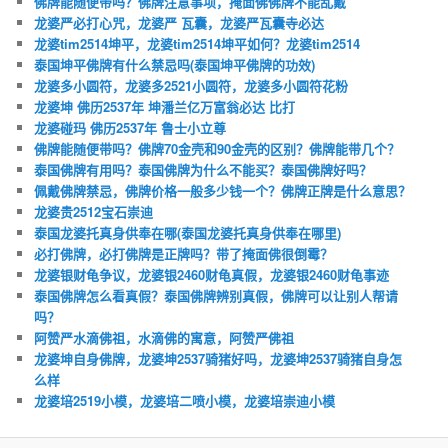
佛牌能随便带吗？佛牌注意事项，掩面佛佛牌不能乱戴
龙婆严必打心咒，龙婆严 瓦囊，龙婆严瓦囊寺必达
龙婆tim2514坤平，龙婆tim2514坤平如何？龙婆tim2514
泰国坤平佛牌有什么禁忌吗(泰国坤平佛牌的功效)
龙婆多小圆符，龙婆多2521小圆符，龙婆多小圆符花粉
龙婆坤 佛历2537年 坤潘兰亿万富翁必达 比打
龙婆碰玛 佛历2537年 鲁士小立尊
佛牌能随便带吗？佛牌70金壳和90金壳的区别？佛牌能带几个？
泰国佛牌有用吗？泰国佛牌为什么不能买？泰国佛牌好吗？
佩戴佛牌禁忌，佛牌价格一般多少钱一个？佛牌正牌是什么意思？
龙婆贵2512宝石崇迪
泰国龙婆托真身供奉在哪(泰国龙婆托真身供奉在哪里)
必打佛牌，必打佛牌是正牌吗？带了掩面佛很倒霉？
龙婆银财龟争议，龙婆银2460财龟真假，龙婆银2460财龟事迹
泰国佛牌怎么看真假？泰国佛牌辨别真假，佛牌可以让别人帮请
吗？
阿赞严水滴佛祖，水滴佛的寓意，阿赞严佛祖
龙婆坤自身佛牌，龙婆坤2537骑猪好吗，龙婆坤2537骑猪自身怎
么样
龙婆培2519小模，龙婆培二喷小模，龙婆培崇迪小模