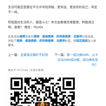
生活可能还是要在平凡中寻找突破，更幸运、更自信的自己，肯定
不一样。
积极面对生活的人，都是斗士！本文由泰佛灵缘整理，转载请注
明，谢谢！ 微信：tfly324
此条目由
佛牌
发表在
佛牌
、
泰国佛牌
、
药师佛佛牌
、
龙婆坤
分类目录，
并贴了
佛牌
、
泰国佛牌
、
药师佛佛牌
、
龙婆坤
标签。将
固定链接
加入收
藏夹。
上一篇：
龙婆瑞法镯好不好用
下一篇：
第一成功佛2485，山卡
拉培2485成功佛，成功佛有用
吗？
微信号:TFLY266 (长按可复制)