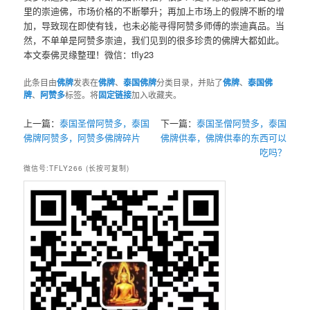
里的崇迪佛，市场价格的不断攀升；再加上市场上的假牌不断的增
加，导致现在即使有钱，也未必能寻得阿赞多师傅的崇迪真品。当
然，不单单是阿赞多崇迪，我们见到的很多珍贵的佛牌大都如此。
本文泰佛灵缘整理！微信：tfly23
此条目由
佛牌
发表在
佛牌
、
泰国佛牌
分类目录，并贴了
佛牌
、
泰国佛
牌
、
阿赞多
标签。将
固定链接
加入收藏夹。
上一篇：
泰国圣僧阿赞多，泰国
下一篇：
泰国圣僧阿赞多，泰国
佛牌阿赞多，阿赞多佛牌碎片
佛牌供奉，佛牌供奉的东西可以
吃吗？
微信号:TFLY266 (长按可复制)