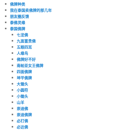
佛牌种类
我在泰国卖佛牌的那几年
朋友圈反馈
泰佛灵缘
泰国佛牌
七龙佛
九面富贵佛
五眼四耳
人缘鸟
佛牌好不好
南帕亚女王佛牌
四面佛牌
坤平佛牌
大锄头
小圆符
小锄头
山羊
崇迪佛
崇迪佛牌
必打佛
必达佛