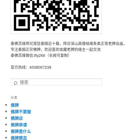
泰佛灵缘师兄常驻泰国近十载，拜访深山高僧结缘各类正常老牌出庙，
专注泰国正宗佛牌，欢迎喜欢收藏老牌的缘主一起交流
泰佛灵缘微信:tfly266（长按可复制）
官方热线：4008067238
搜
索
分类
佛牌
佛牌不要碰
佛牌店
佛牌恭请
佛牌是什么
佛牌禁忌