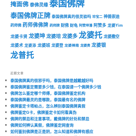
泰国佛牌
掩面佛
泰佛灵缘
泰国佛牌正牌
神兽崇迪
泰国佛牌真的很灵验吗
珍宝二
药师佛佛牌
财佛
阿赞多
药师佛
财龟
龙婆Yim
药师牌
阿赞坤潘
龙婆托
龙婆坤
龙婆多
龙婆培
龙婆卡贤
龙婆撒空
龙婆银
龙婆术
龙婆班
龙婆登
龙婆添
龙婆禅南
龙婆贵
龙普托
近期文章
泰国佛牌真的很邪乎吗，泰国佛牌是越戴越好吗
泰国佛牌鉴定需要多少钱，在泰国请一个佛牌多少钱
佛牌怎么鉴定哪个师傅，泰国佛牌鉴定机构
泰国佛牌最灵的是哪款，泰国最有名的佛牌
佛牌鉴定卡塔帕占，怎么辨别泰国佛牌真假
佛牌鉴定G卡，佛牌鉴定卡如何看真伪
佛牌的禁忌和注意事项，戴佛牌的好处和禁忌
佛牌如何辨认真假，佛牌鉴定网查询
如何鉴别佛牌是正是阴，怎么知道和佛牌有感应