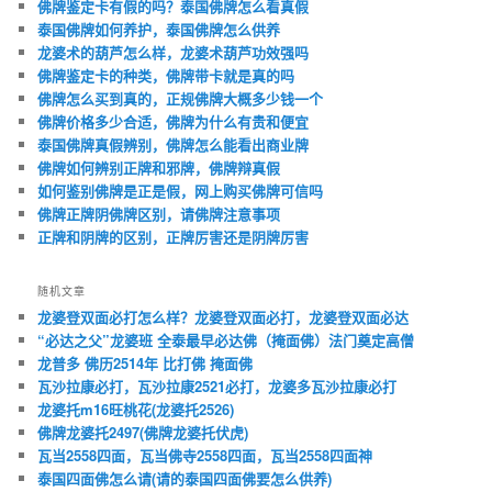
佛牌鉴定卡有假的吗？泰国佛牌怎么看真假
泰国佛牌如何养护，泰国佛牌怎么供养
龙婆术的葫芦怎么样，龙婆术葫芦功效强吗
佛牌鉴定卡的种类，佛牌带卡就是真的吗
佛牌怎么买到真的，正规佛牌大概多少钱一个
佛牌价格多少合适，佛牌为什么有贵和便宜
泰国佛牌真假辨别，佛牌怎么能看出商业牌
佛牌如何辨别正牌和邪牌，佛牌辩真假
如何鉴别佛牌是正是假，网上购买佛牌可信吗
佛牌正牌阴佛牌区别，请佛牌注意事项
正牌和阴牌的区别，正牌厉害还是阴牌厉害
随机文章
龙婆登双面必打怎么样？龙婆登双面必打，龙婆登双面必达
“必达之父”龙婆班 全泰最早必达佛（掩面佛）法门奠定高僧
龙普多 佛历2514年 比打佛 掩面佛
瓦沙拉康必打，瓦沙拉康2521必打，龙婆多瓦沙拉康必打
龙婆托m16旺桃花(龙婆托2526)
佛牌龙婆托2497(佛牌龙婆托伏虎)
瓦当2558四面，瓦当佛寺2558四面，瓦当2558四面神
泰国四面佛怎么请(请的泰国四面佛要怎么供养)