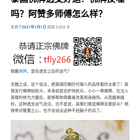
吗？阿赞多师傅怎么样？
发表于
2021年1月1日
阅读 2,653 次
佩戴
佛牌
，是在透支之后的运气？
无稽之谈，这个说法，把泰国历朝历代僧人的品性看的太差了！高
僧发行佛牌给民众，本身就是去护持民众，小小一尊佛牌，在注入
高僧的修为力量后，能够帮助佩戴者改善周身磁场，从而越来越
好。这种透支运气说法，岂不是说，高僧们督造佛牌去害民众？稍
微带点敬重之心，也不会说出这种不经脑子的话了。