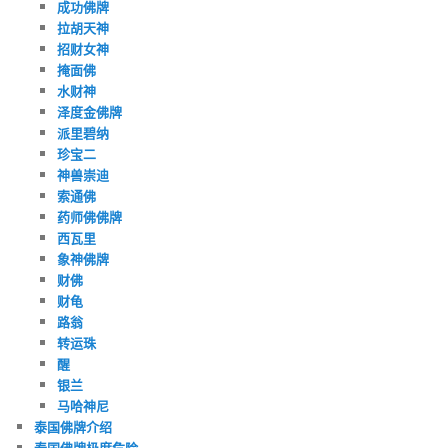
成功佛牌
拉胡天神
招财女神
掩面佛
水财神
泽度金佛牌
派里碧纳
珍宝二
神兽崇迪
索通佛
药师佛佛牌
西瓦里
象神佛牌
财佛
财龟
路翁
转运珠
醒
银兰
马哈神尼
泰国佛牌介绍
泰国佛牌极度危险