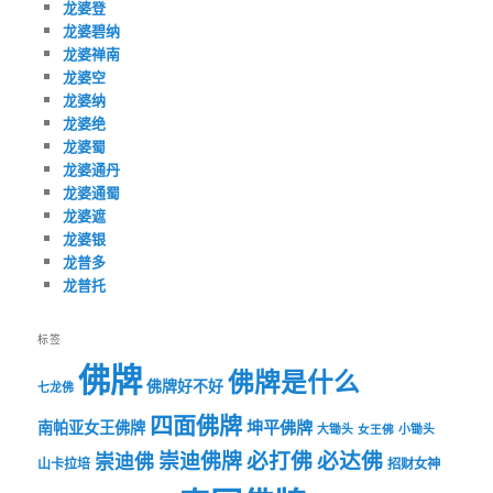
龙婆登
龙婆碧纳
龙婆禅南
龙婆空
龙婆纳
龙婆绝
龙婆蜀
龙婆通丹
龙婆通蜀
龙婆遮
龙婆银
龙普多
龙普托
标签
佛牌
佛牌是什么
佛牌好不好
七龙佛
四面佛牌
坤平佛牌
南帕亚女王佛牌
大锄头
女王佛
小锄头
必打佛
必达佛
崇迪佛牌
崇迪佛
山卡拉培
招财女神