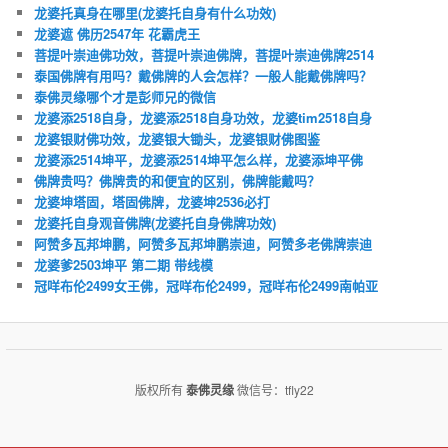
龙婆托真身在哪里(龙婆托自身有什么功效)
龙婆遮 佛历2547年 花霸虎王
菩提叶崇迪佛功效，菩提叶崇迪佛牌，菩提叶崇迪佛牌2514
泰国佛牌有用吗？戴佛牌的人会怎样？一般人能戴佛牌吗？
泰佛灵缘哪个才是彭师兄的微信
龙婆添2518自身，龙婆添2518自身功效，龙婆tim2518自身
龙婆银财佛功效，龙婆银大锄头，龙婆银财佛图鉴
龙婆添2514坤平，龙婆添2514坤平怎么样，龙婆添坤平佛
佛牌贵吗？佛牌贵的和便宜的区别，佛牌能戴吗？
龙婆坤塔固，塔固佛牌，龙婆坤2536必打
龙婆托自身观音佛牌(龙婆托自身佛牌功效)
阿赞多瓦邦坤鹏，阿赞多瓦邦坤鹏崇迪，阿赞多老佛牌崇迪
龙婆爹2503坤平 第二期 带线模
冠咩布伦2499女王佛，冠咩布伦2499，冠咩布伦2499南帕亚
版权所有
泰佛灵缘
微信号：tfly22