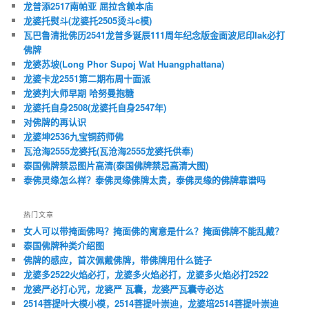
龙普添2517南帕亚 屈拉含赖本庙
龙婆托熨斗(龙婆托2505烫斗c模)
瓦巴鲁清批佛历2541龙普多诞辰111周年纪念版金面波尼印lak必打
佛牌
龙婆苏坡(Long Phor Supoj Wat Huangphattana)
龙婆卡龙2551第二期布周十面派
龙婆判大师早期 哈努曼抱糖
龙婆托自身2508(龙婆托自身2547年)
对佛牌的再认识
龙婆坤2536九宝铜药师佛
瓦沧海2555龙婆托(瓦沧海2555龙婆托供奉)
泰国佛牌禁忌图片高清(泰国佛牌禁忌高清大图)
泰佛灵缘怎么样？泰佛灵缘佛牌太贵，泰佛灵缘的佛牌靠谱吗
热门文章
女人可以带掩面佛吗？掩面佛的寓意是什么？掩面佛牌不能乱戴？
泰国佛牌种类介绍图
佛牌的感应，首次佩戴佛牌，带佛牌用什么链子
龙婆多2522火焰必打，龙婆多火焰必打，龙婆多火焰必打2522
龙婆严必打心咒，龙婆严 瓦囊，龙婆严瓦囊寺必达
2514菩提叶大模小模，2514菩提叶崇迪，龙婆培2514菩提叶崇迪