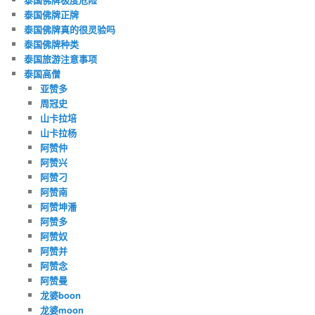
泰国佛牌正牌
泰国佛牌真的很灵验吗
泰国佛牌种类
泰国旅游注意事项
泰国高僧
亚赞多
周冠史
山卡拉培
山卡拉杨
阿赞仲
阿赞兴
阿赞刁
阿赞南
阿赞坤潘
阿赞多
阿赞奴
阿赞并
阿赞念
阿赞曼
龙婆boon
龙婆moon