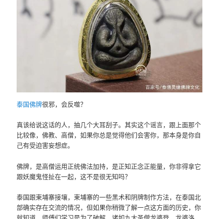
泰国佛牌
很邪，会反噬？
真该给说这话的人，抽几个大耳刮子。其实这个谣言，跟上面那个
比较像，佛教、高僧，如果你总是觉得他们会害你，那本身是你自
己有受迫害妄想症。
佛牌，是高僧运用正统佛法加持，是正知正念正能量，你非得拿它
跟妖魔鬼怪扯在一起，这不是很无知吗？
泰国跟柬埔寨接壤，柬埔寨的一些黑术和阴牌制作方法，在泰国北
部确实存在交流的情况，但如果你稍微了解一点这方面的历史，你
就知道，师傅们学习是为了破解，诸如九大圣僧龙婆登、龙婆洛、