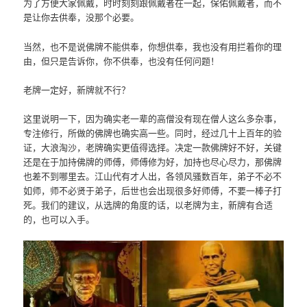
为了方便大家佩戴，时时刻刻跟佩戴者在一起，保佑佩戴者，而不
是让你去供奉，没那个必要。
当然，也不是说佛牌不能供奉，你想供奉，我也没有用拦着你的理
由，但只是告诉你，你不供奉，也没有任何问题！
老牌一定好，新牌就不行？
这里说明一下，因为确实老一辈的高僧没有现在僧人这么多杂事，
专注修行，所做的佛牌也确实高一些。同时，经过几十上百年的验
证，大浪淘沙，老牌确实更值得选择。决定一款佛牌好不好，关键
还是在于加持佛牌的师傅，师傅修为好，加持也尽心尽力，那佛牌
也差不到哪里去。江山代有才人出，各领风骚数百年，弟子不必不
如师，师不必贤于弟子，后世也会出现很多好师傅，不要一棒子打
死。我们的建议，从选牌的角度的话，以老牌为主，新牌有合适
的，也可以入手。