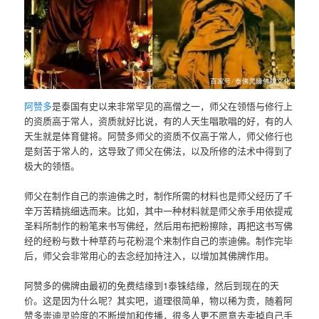
阿赞多
是泰国有史以来非常罕见的高僧之一，师父在领悟与修行上
的资质高于常人，资质就好比说，有的人天生唱歌唱的好，有的人
天生就是体育健将。阿赞多师父的资质不仅高于常人，师父修行也
是刻苦于常人的，这导致了师父在佛法，以及所修的法术中得到了
极大的领悟。
师父在制作自己的崇迪佛之时，制作所需的材料也是师父经历了千
辛万苦精挑细选而来。比如，其中一种材料就是师父亲手用依提戒
圣料所制作的粉笔来书写佛经，然后用布把粉擦除，再把这书写佛
经的经粉与数十种草药与花粉混个来制作自己的崇迪佛。制作完毕
后，师父会非常用心的去念经加持注入，以增加其佛牌作用。
阿赞多的佛牌由最初的免费结缘到1泰铢结缘，然后到现在的天
价。这是因为什么呢？其实吧，道理很简单，物以稀为贵，随着阿
赞多崇迪灵验度的不断增加和传播，很多人更不愿意去卖掉自己手