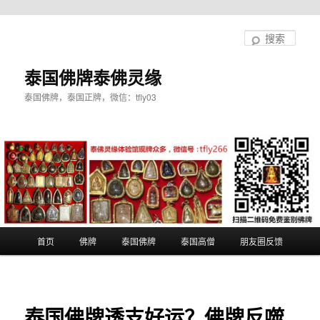
跳
至
搜
主
索
内
泰国佛牌泰佛灵缘
容
泰国佛牌，泰国正牌，微信：tfly03
区
域
主
首页
佛牌
泰国佛牌
泰国高僧
朋友圈反馈
页
泰国佛牌透支好运？佛牌反噬