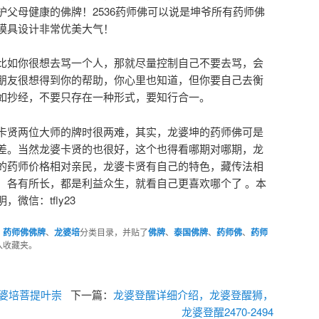
护父母健康的佛牌！2536药师佛可以说是坤爷所有药师佛
模具设计非常优美大气！
比如你很想去骂一个人，那就尽量控制自己不要去骂，会
朋友很想得到你的帮助，你心里也知道，但你要自己去衡
如抄经，不要只存在一种形式，要知行合一。
卡贤两位大师的牌时很两难，其实，龙婆坤的药师佛可是
差。当然龙婆卡贤的也很好，这个也得看哪期对哪期，龙
的药师价格相对亲民，龙婆卡贤有自己的特色，藏传法相
，各有所长，都是利益众生，就看自己更喜欢哪个了 。本
微信：tfly23
、
药师佛佛牌
、
龙婆培
分类目录，并贴了
佛牌
、
泰国佛牌
、
药师佛
、
药师
入收藏夹。
龙婆培菩提叶崇
下一篇：
龙婆登醒详细介绍，龙婆登醒狮，
龙婆登醒2470-2494