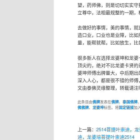
望，药师佛，则是切切实实守
立尊中，法相最规整的一期，
去做好的事情，美的事情，就
造口业，口业也是业障，比如
量，能帮就帮。比如放生，比
很多新人在选择龙婆坤和龙婆
顶尖的，绝对不比龙婆卡贤的
婆坤师傅出牌量大，中后期出
深入人心，都是很不错的师傅
文由泰佛灵缘整理，转载请注明，
此条目由
佛牌
发表在
佛牌
、
泰国佛牌
佛佛牌
、
龙婆坤
标签。将
固定链接
加
上一篇：
2514菩提叶崇迪，
迪，龙婆培菩提叶崇迪2514