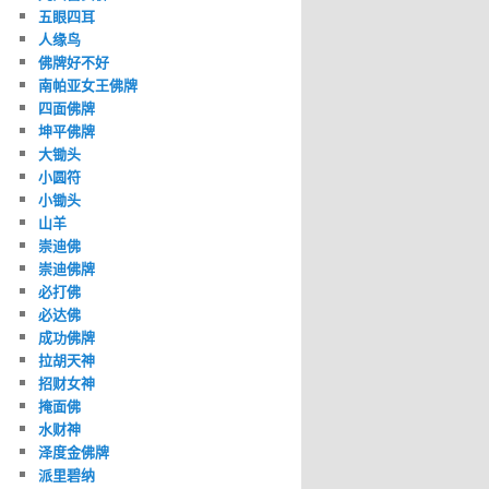
五眼四耳
人缘鸟
佛牌好不好
南帕亚女王佛牌
四面佛牌
坤平佛牌
大锄头
小圆符
小锄头
山羊
崇迪佛
崇迪佛牌
必打佛
必达佛
成功佛牌
拉胡天神
招财女神
掩面佛
水财神
泽度金佛牌
派里碧纳