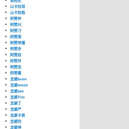
周冠史
山卡拉培
山卡拉杨
阿赞仲
阿赞兴
阿赞刁
阿赞南
阿赞坤潘
阿赞多
阿赞奴
阿赞并
阿赞念
阿赞曼
龙婆boon
龙婆moon
龙婆see
龙婆Yim
龙婆丁
龙婆严
龙婆卡贤
龙婆叻
龙婆坤