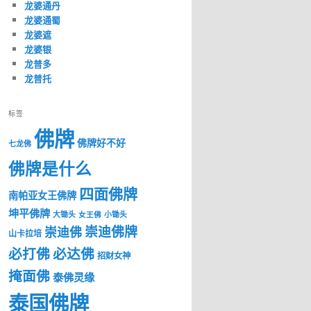
龙婆通丹
龙婆通蜀
龙婆遮
龙婆银
龙普多
龙普托
标签
佛牌
佛牌好不好
七龙佛
佛牌是什么
四面佛牌
南帕亚女王佛牌
坤平佛牌
大锄头
女王佛
小锄头
崇迪佛牌
崇迪佛
山卡拉培
必打佛
必达佛
招财女神
掩面佛
泰佛灵缘
泰国佛牌