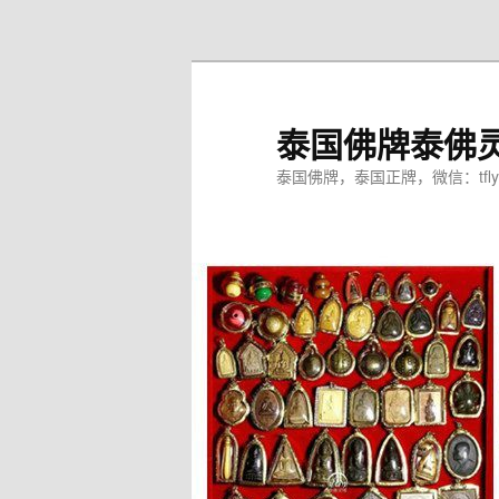
跳
至
主
内
泰国佛牌泰佛
容
区
泰国佛牌，泰国正牌，微信：tfly
域