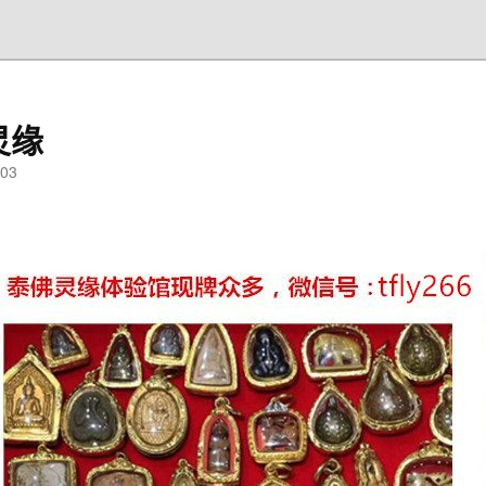
灵缘
03