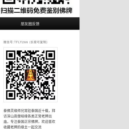
朋友圈反馈
微信号:TFLY266 (长按可复制)
泰佛灵缘师兄常驻泰国近十载，拜
访深山高僧结缘各类正常老牌出
庙，专注泰国正宗佛牌，欢迎喜欢
收藏老牌的缘主一起交流