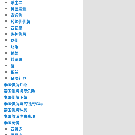
珍宝二
神兽崇迪
索通佛
药师佛佛牌
西瓦里
象神佛牌
财佛
财龟
路翁
转运珠
醒
银兰
马哈神尼
泰国佛牌介绍
泰国佛牌极度危险
泰国佛牌正牌
泰国佛牌真的很灵验吗
泰国佛牌种类
泰国旅游注意事项
泰国高僧
亚赞多