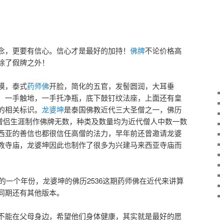
念，更要有信心。信心才是最好的加持！
佛牌
不论价格高
除了假牌之外！
模，泰式
药师佛
开脸，简化的五官，发髻圆润，大耳垂
，一手触地，一手托净瓶，底下鼓钉纹法座，上面还有皇
的相关标识。
龙婆坤
是泰国佛教近代三大圣僧之一，佛历
师傅僧侣生涯制作佛牌无数，种类及数量均为近代僧人中数一数
西亚的善信也都很信任高僧的法力，早年前还曾邀请龙婆
教寺庙，龙婆坤因此也制作了很多为兴建马来西亚寺庙而
盛的一个年份，龙婆坤的佛历2536这期药师佛在近代来讲算
同期还有其他版本。
不能在父母身边，希望他们身体健康，其实就是最好的愿