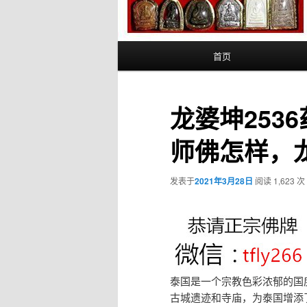
主
首页
页
龙婆坤253
师佛怎样，龙
发表于
2021年3月28日
阅读 1,623 次
泰国是一个宗教色彩浓郁的国
古城遗迹和寺庙，为泰国增添