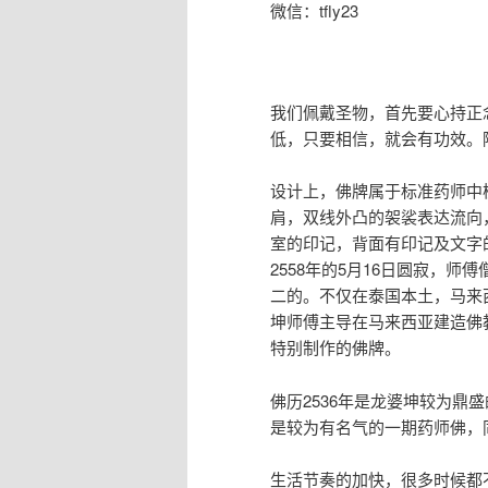
微信：tfly23
我们佩戴圣物，首先要心持正
低，只要相信，就会有功效。
设计上，佛牌属于标准药师中
肩，双线外凸的袈裟表达流向
室的印记，背面有印记及文字
2558年的5月16日圆寂，
二的。不仅在泰国本土，马来
坤师傅主导在马来西亚建造佛
特别制作的佛牌。
佛历2536年是龙婆坤较为鼎
是较为有名气的一期药师佛，
生活节奏的加快，很多时候都