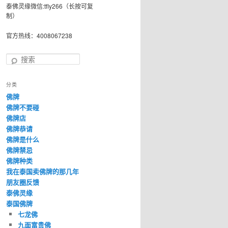
泰佛灵缘微信:tfly266（长按可复
制）
官方热线：4008067238
搜
索
分类
佛牌
佛牌不要碰
佛牌店
佛牌恭请
佛牌是什么
佛牌禁忌
佛牌种类
我在泰国卖佛牌的那几年
朋友圈反馈
泰佛灵缘
泰国佛牌
七龙佛
九面富贵佛