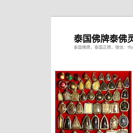
跳
至
主
内
泰国佛牌泰佛
容
区
泰国佛牌，泰国正牌，微信：tfly
域