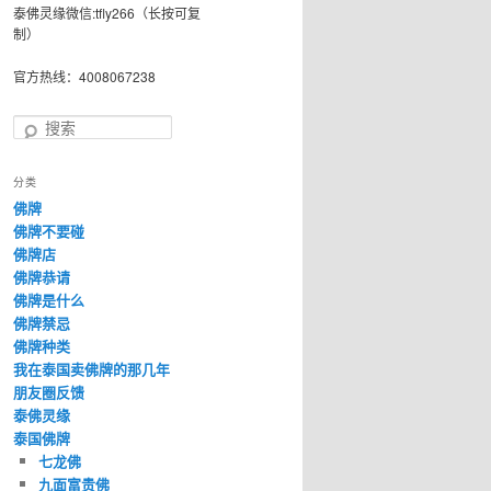
泰佛灵缘微信:tfly266（长按可复
制）
官方热线：4008067238
搜
索
分类
佛牌
佛牌不要碰
佛牌店
佛牌恭请
佛牌是什么
佛牌禁忌
佛牌种类
我在泰国卖佛牌的那几年
朋友圈反馈
泰佛灵缘
泰国佛牌
七龙佛
九面富贵佛