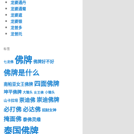
龙婆通丹
龙婆通蜀
龙婆遮
龙婆银
龙普多
龙普托
标签
佛牌
佛牌好不好
七龙佛
佛牌是什么
四面佛牌
南帕亚女王佛牌
坤平佛牌
大锄头
女王佛
小锄头
崇迪佛牌
崇迪佛
山卡拉培
必打佛
必达佛
招财女神
掩面佛
泰佛灵缘
泰国佛牌