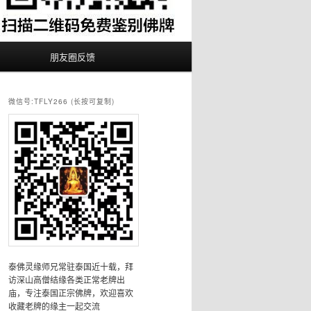
朋友圈反馈
微信号:TFLY266 (长按可复制)
泰佛灵缘师兄常驻泰国近十载，拜
访深山高僧结缘各类正常老牌出
庙，专注泰国正宗佛牌，欢迎喜欢
收藏老牌的缘主一起交流