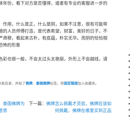
体年份，看下对方是否懂得，或者有专业的客服进一步的
，作用，什么是正，什么是阴，如果不注意，很有可能带
德的人员师傅打造，是代表希望，财富，美好的日子，不
严肃穆，看起来古朴，有底蕴，朴实无华。而阴的恰恰相
恐怖的形象
色彩也很一般，不会太过头太艳丽，外形上不会越线，请
分类目录，并贴了
佛牌
、
泰国佛牌
标签。将
固定链接
加入收藏夹。
，泰国佛牌为
下一篇：
佛牌怎么佩戴才灵验，佛牌应该如
意思
何佩戴，佛牌在哪里买到正品