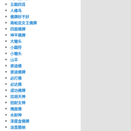
五眼四耳
人缘鸟
佛牌好不好
南帕亚女王佛牌
四面佛牌
坤平佛牌
大锄头
小圆符
小锄头
山羊
崇迪佛
崇迪佛牌
必打佛
必达佛
成功佛牌
拉胡天神
招财女神
掩面佛
水财神
泽度金佛牌
派里碧纳