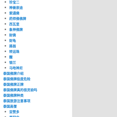
珍宝二
神兽崇迪
索通佛
药师佛佛牌
西瓦里
象神佛牌
财佛
财龟
路翁
转运珠
醒
银兰
马哈神尼
泰国佛牌介绍
泰国佛牌极度危险
泰国佛牌正牌
泰国佛牌真的很灵验吗
泰国佛牌种类
泰国旅游注意事项
泰国高僧
亚赞多