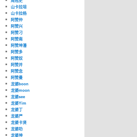
周冠史
山卡拉培
山卡拉杨
阿赞仲
阿赞兴
阿赞刁
阿赞南
阿赞坤潘
阿赞多
阿赞奴
阿赞并
阿赞念
阿赞曼
龙婆boon
龙婆moon
龙婆see
龙婆Yim
龙婆丁
龙婆严
龙婆卡贤
龙婆叻
龙婆坤