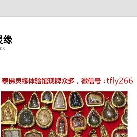
灵缘
03