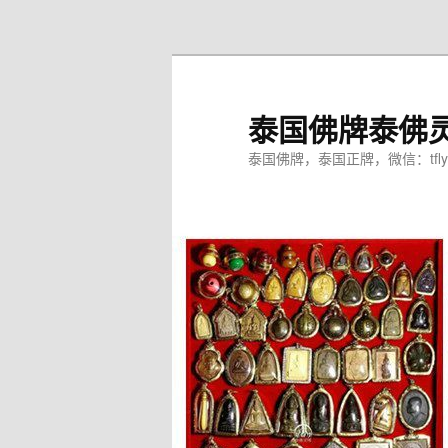
跳
至
主
内
泰国佛牌泰佛
容
区
泰国佛牌，泰国正牌，微信：tfly
域