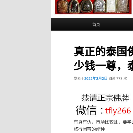
主
首页
页
真正的泰国
少钱一尊，
发表于
2022年2月2日
阅读 773 次
有真有伪，市场比较乱，要学
旅行团带的那种