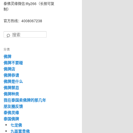
泰佛灵缘微信:tfly266（长按可复
制）
官方热线：4008067238
搜
索
分类
佛牌
佛牌不要碰
佛牌店
佛牌恭请
佛牌是什么
佛牌禁忌
佛牌种类
我在泰国卖佛牌的那几年
朋友圈反馈
泰佛灵缘
泰国佛牌
七龙佛
九面富贵佛