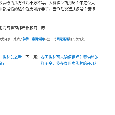
及赛级的几万到几十万不等。大概多少钱用这个来定位大
本都是假的这个就无可厚非了，当作毛衣链顶多是个装饰
能力的事物都是积极向上的
分类目录，并贴了
佛牌
、
泰国佛牌
标签。将
固定链接
加入收藏夹。
，佛牌怎么看
下一篇：
泰国佛牌可以随便请吗？戴佛牌的
么？
样子变，我在泰国卖佛牌的那几年