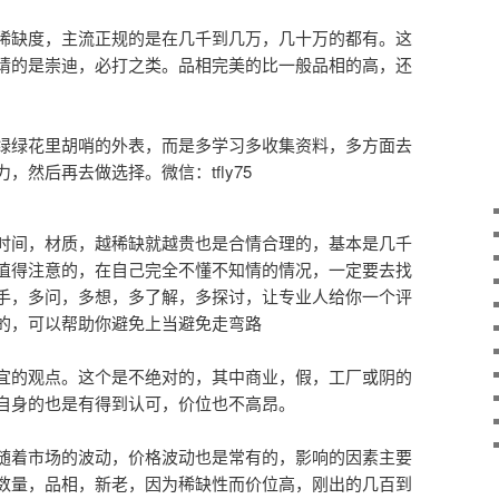
稀缺度，主流正规的是在几千到几万，几十万的都有。这
请的是崇迪，必打之类。品相完美的比一般品相的高，还
绿绿花里胡哨的外表，而是多学习多收集资料，多方面去
然后再去做选择。微信：tfly75
时间，材质，越稀缺就越贵也是合情合理的，基本是几千
值得注意的，在自己完全不懂不知情的情况，一定要去找
手，多问，多想，多了解，多探讨，让专业人给你一个评
的，可以帮助你避免上当避免走弯路
宜的观点。这个是不绝对的，其中商业，假，工厂或阴的
自身的也是有得到认可，价位也不高昂。
随着市场的波动，价格波动也是常有的，影响的因素主要
数量，品相，新老，因为稀缺性而价位高，刚出的几百到