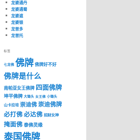
龙婆通丹
龙婆通蜀
龙婆遮
龙婆银
龙普多
龙普托
标签
佛牌
佛牌好不好
七龙佛
佛牌是什么
四面佛牌
南帕亚女王佛牌
坤平佛牌
大锄头
女王佛
小锄头
崇迪佛牌
崇迪佛
山卡拉培
必打佛
必达佛
招财女神
掩面佛
泰佛灵缘
泰国佛牌