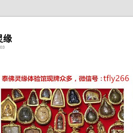
灵缘
03