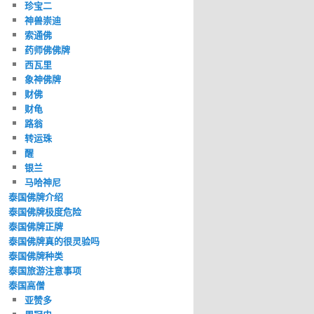
珍宝二
神兽崇迪
索通佛
药师佛佛牌
西瓦里
象神佛牌
财佛
财龟
路翁
转运珠
醒
银兰
马哈神尼
泰国佛牌介绍
泰国佛牌极度危险
泰国佛牌正牌
泰国佛牌真的很灵验吗
泰国佛牌种类
泰国旅游注意事项
泰国高僧
亚赞多