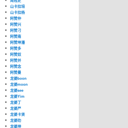
周冠史
山卡拉培
山卡拉杨
阿赞仲
阿赞兴
阿赞刁
阿赞南
阿赞坤潘
阿赞多
阿赞奴
阿赞并
阿赞念
阿赞曼
龙婆boon
龙婆moon
龙婆see
龙婆Yim
龙婆丁
龙婆严
龙婆卡贤
龙婆叻
龙婆坤