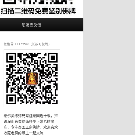
朋友圈反馈
微信号:TFLY266 (长按可复制)
泰佛灵缘师兄常驻泰国近十载，拜
访深山高僧结缘各类正常老牌出
庙，专注泰国正宗佛牌，欢迎喜欢
收藏老牌的缘主一起交流