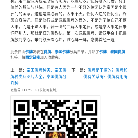
机，用一些假牌或是所谓的阴牌，吹嘘功效，使得刚入门者，有了
偏差的想法与期待。但是有人因为一些不好的传闻认为泰国是个很
邪门的国家，这也是没必要的。因果不灭，任何人造的任何业，终
须自身偿还。但是修行或是佩戴佛牌的目的，不是为了使自己不落
因果，而是不昧因果。若一眛的曲解因果定律，或是拿因果定律来
恫吓别人，那就是枉为佛教徒。第一次佩戴佛牌，请双手合十把佛
牌放到掌心，举到额头眉心处，诚心拜一拜，念佛首经三遍
此条目由
佛牌
发表在
佛牌
、
泰国佛牌
分类目录，并贴了
佛牌
、
泰国佛牌
标签。将
固定链接
加入收藏夹。
上一篇：
泰国佛牌种类，泰国佛
下一篇：
佛牌是干嘛的？佛牌和
牌种类及图片大全，泰国佛牌分
佛有关系吗？佛牌有用吗
几种
微信号:TFLY266 (长按可复制)