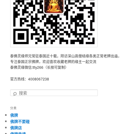
泰佛灵缘师兄常驻泰国近十载，拜访深山高僧结缘各类正常老牌出庙，
专注泰国正宗佛牌，欢迎喜欢收藏老牌的缘主一起交流
泰佛灵缘微信:tfly266（长按可复制）
官方热线：4008067238
搜
索
分类
佛牌
佛牌不要碰
佛牌店
佛牌恭请