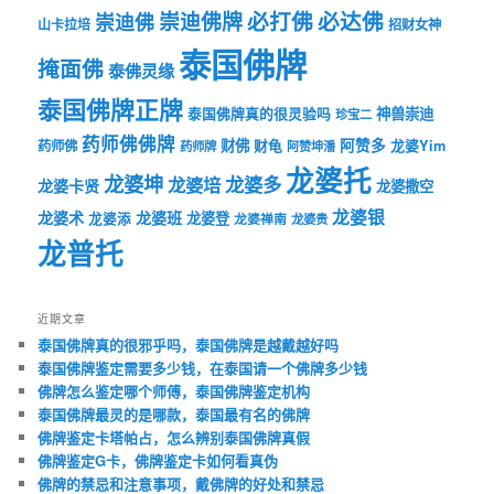
必打佛
必达佛
崇迪佛牌
崇迪佛
山卡拉培
招财女神
泰国佛牌
掩面佛
泰佛灵缘
泰国佛牌正牌
神兽崇迪
泰国佛牌真的很灵验吗
珍宝二
药师佛佛牌
财佛
阿赞多
药师佛
财龟
龙婆Yim
药师牌
阿赞坤潘
龙婆托
龙婆坤
龙婆多
龙婆培
龙婆卡贤
龙婆撒空
龙婆银
龙婆术
龙婆班
龙婆登
龙婆添
龙婆禅南
龙婆贵
龙普托
近期文章
泰国佛牌真的很邪乎吗，泰国佛牌是越戴越好吗
泰国佛牌鉴定需要多少钱，在泰国请一个佛牌多少钱
佛牌怎么鉴定哪个师傅，泰国佛牌鉴定机构
泰国佛牌最灵的是哪款，泰国最有名的佛牌
佛牌鉴定卡塔帕占，怎么辨别泰国佛牌真假
佛牌鉴定G卡，佛牌鉴定卡如何看真伪
佛牌的禁忌和注意事项，戴佛牌的好处和禁忌