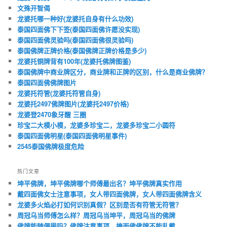
文殊开智偈
龙婆托哪一种好(龙婆托自身有什么功效)
泰国四面佛下下签(泰国四面佛许愿没实现)
泰国四面佛灵验吗(泰国四面佛很灵验吗)
泰国佛牌正牌价格(泰国佛牌正牌价格是多少)
龙婆托铜牌背有100年(龙婆托佛牌图鉴)
泰国佛牌中商业牌区分，商业牌和正牌的区别，什么是商业佛牌？
泰国四面佛佛牌图片
龙婆托符管(龙婆托符管自身)
龙婆托2497佛牌图片(龙婆托2497价格)
龙婆登2470象牙醒 三圈
珍宝二大模小模，龙婆多珍宝二，龙婆多珍宝二小圆符
泰国四面佛明星(泰国四面佛明星事件)
2545泰国佛牌极度危险
热门文章
坤平佛牌，坤平佛牌哪个师傅最出名？坤平佛牌真实作用
戴四面佛女士注意事项，女人带四面佛牌，女人带四面佛牌含义
龙婆多火焰必打如何识别真假？区别是否有符管无符管？
周冠乌当师傅怎么样？周冠乌当坤平，周冠乌当的佛牌
佛牌能随便带吗？佛牌注意事项，掩面佛佛牌不能乱戴