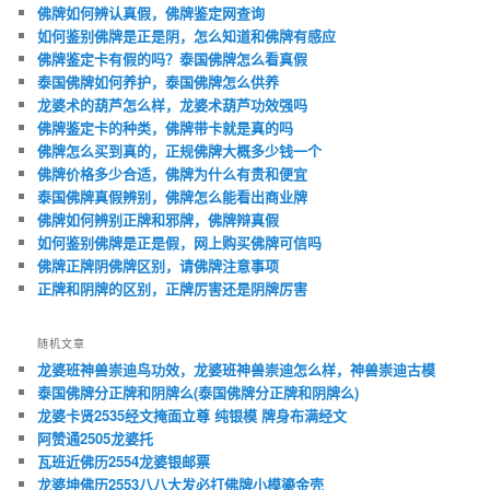
佛牌如何辨认真假，佛牌鉴定网查询
如何鉴别佛牌是正是阴，怎么知道和佛牌有感应
佛牌鉴定卡有假的吗？泰国佛牌怎么看真假
泰国佛牌如何养护，泰国佛牌怎么供养
龙婆术的葫芦怎么样，龙婆术葫芦功效强吗
佛牌鉴定卡的种类，佛牌带卡就是真的吗
佛牌怎么买到真的，正规佛牌大概多少钱一个
佛牌价格多少合适，佛牌为什么有贵和便宜
泰国佛牌真假辨别，佛牌怎么能看出商业牌
佛牌如何辨别正牌和邪牌，佛牌辩真假
如何鉴别佛牌是正是假，网上购买佛牌可信吗
佛牌正牌阴佛牌区别，请佛牌注意事项
正牌和阴牌的区别，正牌厉害还是阴牌厉害
随机文章
龙婆班神兽崇迪鸟功效，龙婆班神兽崇迪怎么样，神兽崇迪古模
泰国佛牌分正牌和阴牌么(泰国佛牌分正牌和阴牌么)
龙婆卡贤2535经文掩面立尊 纯银模 牌身布满经文
阿赞通2505龙婆托
瓦班近佛历2554龙婆银邮票
龙婆坤佛历2553八八大发必打佛牌小模鎏金壳