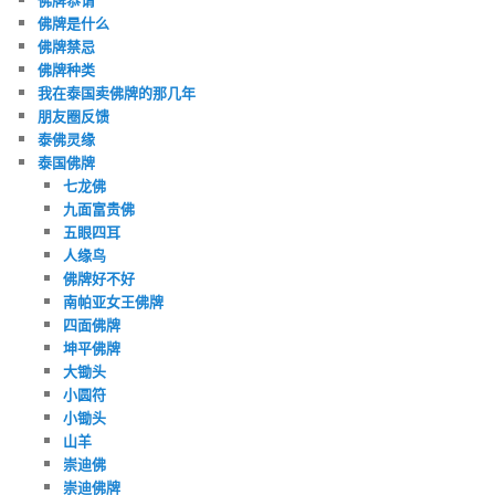
佛牌是什么
佛牌禁忌
佛牌种类
我在泰国卖佛牌的那几年
朋友圈反馈
泰佛灵缘
泰国佛牌
七龙佛
九面富贵佛
五眼四耳
人缘鸟
佛牌好不好
南帕亚女王佛牌
四面佛牌
坤平佛牌
大锄头
小圆符
小锄头
山羊
崇迪佛
崇迪佛牌