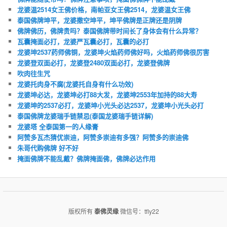
龙婆温2514女王佛价格，南帕亚女王佛2514，龙婆温女王佛
泰国佛牌坤平，龙婆撒空坤平，坤平佛牌是正牌还是阴牌
佛牌佛历，佛牌贵吗？泰国佛牌带时间长了身体会有什么异常？
瓦囊掩面必打，龙婆严瓦囊必打，瓦囊的必打
龙婆坤2537药师佛铜，龙婆坤火焰药师佛好吗，火焰药师佛很厉害
龙婆登双面必打，龙婆登2480双面必打，龙婆登佛牌
吹肉往生咒
龙婆托肉身不腐(龙婆托自身有什么功效)
龙婆坤必达，龙婆坤必打88大发，龙婆坤2553年加持的88大寿
龙婆坤的2537必打，龙婆坤小光头必达2537，龙婆坤小光头必打
泰国佛牌龙婆瑞手链禁忌(泰国龙婆瑞手链详解)
龙婆塔 全泰国第一的人缘膏
阿赞多瓦杰猜优崇迪，阿赞多崇迪有多强？阿赞多的崇迪佛
朱哥代购佛牌 好不好
掩面佛牌不能乱戴？佛牌掩面佛，佛牌必达作用
版权所有
泰佛灵缘
微信号：tfly22