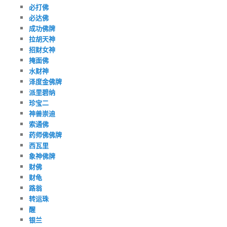
必打佛
必达佛
成功佛牌
拉胡天神
招财女神
掩面佛
水财神
泽度金佛牌
派里碧纳
珍宝二
神兽崇迪
索通佛
药师佛佛牌
西瓦里
象神佛牌
财佛
财龟
路翁
转运珠
醒
银兰