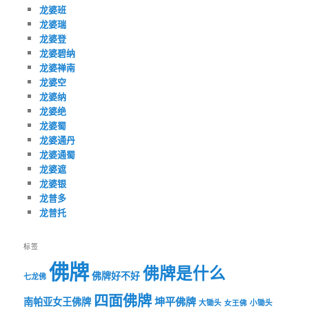
龙婆班
龙婆瑞
龙婆登
龙婆碧纳
龙婆禅南
龙婆空
龙婆纳
龙婆绝
龙婆蜀
龙婆通丹
龙婆通蜀
龙婆遮
龙婆银
龙普多
龙普托
标签
佛牌
佛牌是什么
佛牌好不好
七龙佛
四面佛牌
坤平佛牌
南帕亚女王佛牌
大锄头
女王佛
小锄头