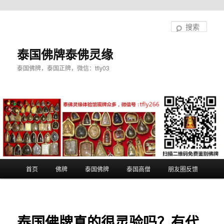
跳
至
搜
主
索
内
泰国佛牌泰佛灵缘
容
泰国佛牌，泰国正牌，微信：tfly03
区
域
主
首页
佛牌
泰国佛牌
泰国高僧
朋友圈反馈
页
泰国佛牌真的很灵验吗？有代