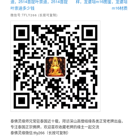
迪，2514菩提叶崇迪，2514菩提
样，龙婆培m16图鉴，龙婆培
叶崇迪多少钱
m16材质
微信号:TFLY266 (长按可复制)
泰佛灵缘师兄常驻泰国近十载，拜访深山高僧结缘各类正常老牌出庙，
专注泰国正宗佛牌，欢迎喜欢收藏老牌的缘主一起交流
泰佛灵缘微信:tfly266（长按可复制）