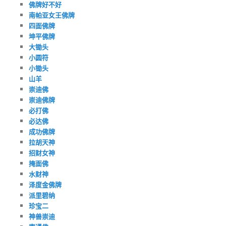
佛牌好不好
南帕亚女王佛牌
四面佛牌
坤平佛牌
大锄头
小圆符
小锄头
山羊
崇迪佛
崇迪佛牌
必打佛
必达佛
成功佛牌
拉胡天神
招财女神
掩面佛
水财神
泽度金佛牌
派里碧纳
珍宝二
神兽崇迪