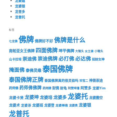
龙婆遮
龙婆银
龙普多
龙普托
标签
佛牌
佛牌是什么
佛牌好不好
七龙佛
四面佛牌
坤平佛牌
南帕亚女王佛牌
大锄头
女王佛
小锄头
必打佛
必达佛
崇迪佛牌
崇迪佛
山卡拉培
招财女神
泰国佛牌
掩面佛
泰佛灵缘
泰国佛牌正牌
神兽崇迪
泰国佛牌真的很灵验吗
珍宝二
药师佛佛牌
财佛
阿赞多
药师佛
财龟
龙婆Yim
药师牌
阿赞坤潘
龙婆托
龙婆坤
龙婆多
龙婆培
龙婆卡贤
龙婆撒空
龙婆银
龙婆术
龙婆班
龙婆登
龙婆添
龙婆禅南
龙婆贵
龙普托