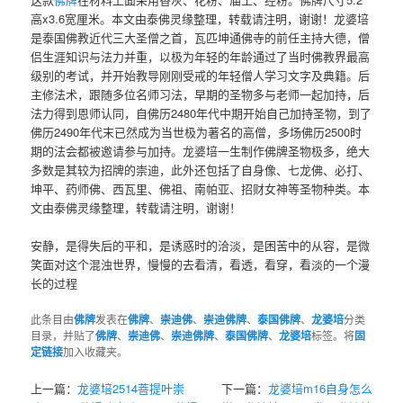
高x3.6宽厘米。本文由泰佛灵缘整理，转载请注明，谢谢！龙婆培
是泰国佛教近代三大圣僧之首，瓦匹坤通佛寺的前任主持大德，僧
侣生涯知识与法力并重，以极为年轻的年龄通过了当时佛教界最高
级别的考试，并开始教导刚刚受戒的年轻僧人学习文字及典籍。后
主修法术，跟随多位名师习法，早期的圣物多与老师一起加持，后
法力得到恩师认同，自佛历2480年代中期开始自己加持圣物，到了
佛历2490年代末已然成为当世极为著名的高僧，多场佛历2500时
期的法会都被邀请参与加持。龙婆培一生制作佛牌圣物极多，绝大
多数是其较为招牌的崇迪，此外还包括了自身像、七龙佛、必打、
坤平、药师佛、西瓦里、佛祖、南帕亚、招财女神等圣物种类。本
文由泰佛灵缘整理，转载请注明，谢谢！
安静，是得失后的平和，是诱惑时的洽淡，是困苦中的从容，是微
笑面对这个混浊世界，慢慢的去看清，看透，看穿，看淡的一个漫
长的过程
此条目由
佛牌
发表在
佛牌
、
崇迪佛
、
崇迪佛牌
、
泰国佛牌
、
龙婆培
分类
目录，并贴了
佛牌
、
崇迪佛
、
崇迪佛牌
、
泰国佛牌
、
龙婆培
标签。将
固
定链接
加入收藏夹。
上一篇：
龙婆培2514菩提叶崇
下一篇：
龙婆培m16自身怎么