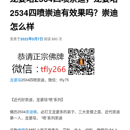
2534四喷崇迪有效果吗？崇迪
怎么样
发表于
2022年5月7日
阅读 880 次
龙婆培
2534四喷崇迪，微信：tfly75
【近代好崇迪，龙婆培“喷”系列】
佛历2534
崇迪佛
，必打王龙婆多的弟子、三大圣僧之首、近代崇迪
第一人，龙婆培， “喷”系列崇迪
这款
佛牌
在材料上面采用香灰、花粉、庙土、经粉。佛牌尺寸5.2