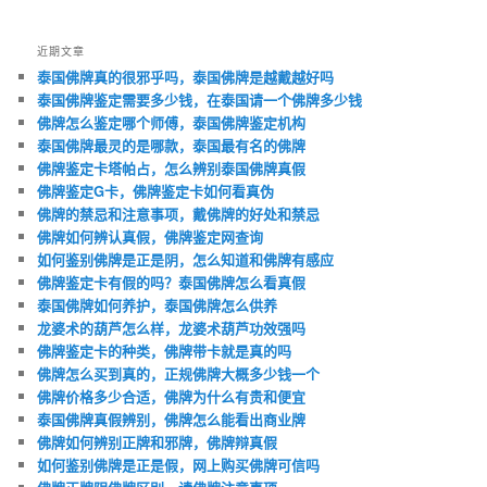
近期文章
泰国佛牌真的很邪乎吗，泰国佛牌是越戴越好吗
泰国佛牌鉴定需要多少钱，在泰国请一个佛牌多少钱
佛牌怎么鉴定哪个师傅，泰国佛牌鉴定机构
泰国佛牌最灵的是哪款，泰国最有名的佛牌
佛牌鉴定卡塔帕占，怎么辨别泰国佛牌真假
佛牌鉴定G卡，佛牌鉴定卡如何看真伪
佛牌的禁忌和注意事项，戴佛牌的好处和禁忌
佛牌如何辨认真假，佛牌鉴定网查询
如何鉴别佛牌是正是阴，怎么知道和佛牌有感应
佛牌鉴定卡有假的吗？泰国佛牌怎么看真假
泰国佛牌如何养护，泰国佛牌怎么供养
龙婆术的葫芦怎么样，龙婆术葫芦功效强吗
佛牌鉴定卡的种类，佛牌带卡就是真的吗
佛牌怎么买到真的，正规佛牌大概多少钱一个
佛牌价格多少合适，佛牌为什么有贵和便宜
泰国佛牌真假辨别，佛牌怎么能看出商业牌
佛牌如何辨别正牌和邪牌，佛牌辩真假
如何鉴别佛牌是正是假，网上购买佛牌可信吗