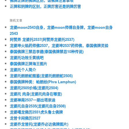
佛牌正牌阴佛牌区别，请佛牌注意事项
正牌和阴牌的区别，正牌厉害还是阴牌厉害
随机文章
龙婆moon2543自身，龙婆moon师傅自身牌，龙婆moon自身
2543
阿赞弄 龙婆托2537(阿赞弄龙婆托2537)
龙婆坤火焰药师佛2537，龙婆坤2537药师佛，泰国佛牌灵验
泰国佛牌三禁忌李建(泰国佛牌禁忌10种传说)
龙婆托功效壬黄桃吧
泰国佛牌正牌海王图片
龙婆托个人简介
龙婆托朗朗蛇图鉴(龙婆托朗朗蛇2505)
泰国佛牌种类：帕朗纷(Phra Lamphun)
龙婆托2505价格(龙婆托2504)
龙婆托 肉身(龙婆托肉身在哪里)
龙婆禅南2537一期出塔崇迪
龙婆托自身2535(龙婆托自身2508)
龙婆噶龙佛历2551虎头鲁士佛牌
龙普卡闲佛历2527
龙婆乔龙普托(龙婆乔必达佛牌图片)