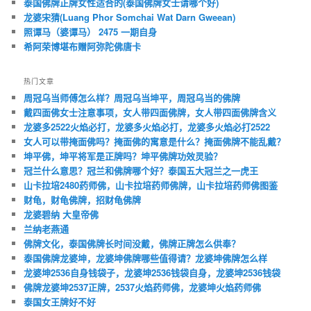
泰国佛牌正牌女性适合的(泰国佛牌女士请哪个好)
龙婆宋猜(Luang Phor Somchai Wat Darn Gweean)
照谭马（婆谭马） 2475 一期自身
希阿荣博堪布赠阿弥陀佛唐卡
热门文章
周冠乌当师傅怎么样？周冠乌当坤平，周冠乌当的佛牌
戴四面佛女士注意事项，女人带四面佛牌，女人带四面佛牌含义
龙婆多2522火焰必打，龙婆多火焰必打，龙婆多火焰必打2522
女人可以带掩面佛吗？掩面佛的寓意是什么？掩面佛牌不能乱戴？
坤平佛，坤平将军是正牌吗？坤平佛牌功效灵验？
冠兰什么意思？冠兰和佛牌哪个好？泰国五大冠兰之一虎王
山卡拉培2480药师佛，山卡拉培药师佛牌，山卡拉培药师佛图鉴
财龟，财龟佛牌，招财龟佛牌
龙婆碧纳 大皇帝佛
兰纳老燕通
佛牌文化，泰国佛牌长时间没戴，佛牌正牌怎么供奉？
泰国佛牌龙婆坤，龙婆坤佛牌哪些值得请？龙婆坤佛牌怎么样
龙婆坤2536自身钱袋子，龙婆坤2536钱袋自身，龙婆坤2536钱袋
佛牌龙婆坤2537正牌，2537火焰药师佛，龙婆坤火焰药师佛
泰国女王牌好不好