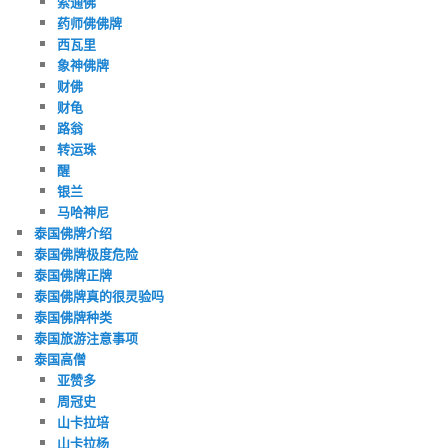
索通佛
药师佛佛牌
西瓦里
象神佛牌
财佛
财龟
路翁
转运珠
醒
银兰
马哈神尼
泰国佛牌介绍
泰国佛牌极度危险
泰国佛牌正牌
泰国佛牌真的很灵验吗
泰国佛牌种类
泰国旅游注意事项
泰国高僧
亚赞多
周冠史
山卡拉培
山卡拉杨