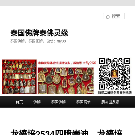
跳
至
搜
主
索
内
泰国佛牌泰佛灵缘
容
泰国佛牌，泰国正牌，微信：tfly03
区
域
主
首页
佛牌
泰国佛牌
泰国高僧
朋友圈反馈
页
龙婆培2534四喷崇迪，龙婆培