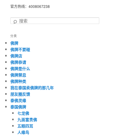
官方热线：4008067238
搜
索
分类
佛牌
佛牌不要碰
佛牌店
佛牌恭请
佛牌是什么
佛牌禁忌
佛牌种类
我在泰国卖佛牌的那几年
朋友圈反馈
泰佛灵缘
泰国佛牌
七龙佛
九面富贵佛
五眼四耳
人缘鸟