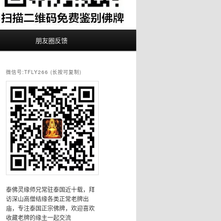
朋友圈反馈
微信号:TFLY266 (长按可复制)
泰佛灵缘师兄常驻泰国近十载，拜
访深山高僧结缘各类正常老牌出
庙，专注泰国正宗佛牌，欢迎喜欢
收藏老牌的缘主一起交流