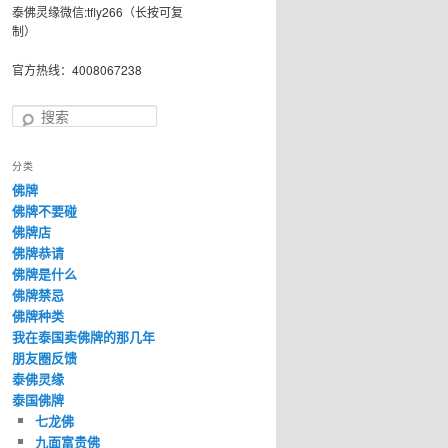
泰佛灵缘微信:tfly266（长按可复
制）
官方热线：4008067238
搜
索
分类
佛牌
佛牌不要碰
佛牌店
佛牌恭请
佛牌是什么
佛牌禁忌
佛牌种类
我在泰国卖佛牌的那几年
朋友圈反馈
泰佛灵缘
泰国佛牌
七龙佛
九面富贵佛