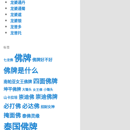
龙婆通丹
龙婆通蜀
龙婆遮
龙婆银
龙普多
龙普托
标签
佛牌
佛牌好不好
七龙佛
佛牌是什么
四面佛牌
南帕亚女王佛牌
坤平佛牌
大锄头
女王佛
小锄头
崇迪佛牌
崇迪佛
山卡拉培
必打佛
必达佛
招财女神
掩面佛
泰佛灵缘
泰国佛牌