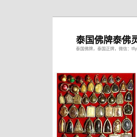
跳
至
主
内
泰国佛牌泰佛
容
区
泰国佛牌，泰国正牌，微信：tfly
域