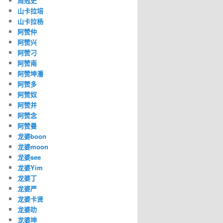
周冠史
山卡拉培
山卡拉杨
阿赞仲
阿赞兴
阿赞刁
阿赞南
阿赞坤潘
阿赞多
阿赞奴
阿赞并
阿赞念
阿赞曼
龙婆boon
龙婆moon
龙婆see
龙婆Yim
龙婆丁
龙婆严
龙婆卡贤
龙婆叻
龙婆坤