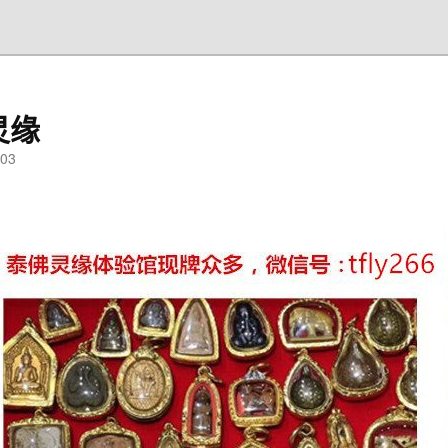
灵缘
03