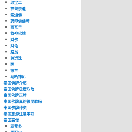
珍宝二
神兽崇迪
索通佛
药师佛佛牌
西瓦里
象神佛牌
财佛
财龟
路翁
转运珠
醒
银兰
马哈神尼
泰国佛牌介绍
泰国佛牌极度危险
泰国佛牌正牌
泰国佛牌真的很灵验吗
泰国佛牌种类
泰国旅游注意事项
泰国高僧
亚赞多