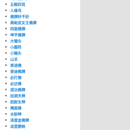
五眼四耳
人缘鸟
佛牌好不好
南帕亚女王佛牌
四面佛牌
坤平佛牌
大锄头
小圆符
小锄头
山羊
崇迪佛
崇迪佛牌
必打佛
必达佛
成功佛牌
拉胡天神
招财女神
掩面佛
水财神
泽度金佛牌
派里碧纳