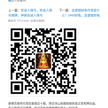
接
加入收藏夹。
上一篇：
崇迪人缘鸟，崇迪人缘
下一篇：
龙婆银财龟作用是什
鸟佛牌，神兽崇迪人缘鸟
么？2460财龟，龙婆银财龟
微信号:TFLY266 (长按可复制)
泰佛灵缘师兄常驻泰国近十载，拜访深山高僧结缘各类正常老牌出庙，
专注泰国正宗佛牌，欢迎喜欢收藏老牌的缘主一起交流