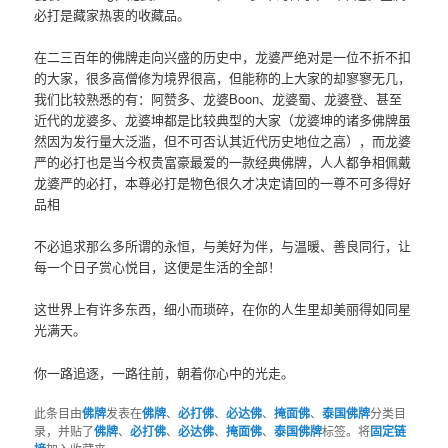
必打是藏家热衷的收藏品。
在二三百年的佛牌走向兴盛的历史中，龙婆严绝对是一位不折不扣
的大家，很多高僧修为境界很高，但能称的上大家的却寥寥无几，
我们比较熟悉的有：阿赞多、龙婆Boon、龙婆蜀、龙婆登、甚至
近代的龙婆多、龙婆坤都是比较典型的大家（龙婆坤的诸多佛牌虽
然因为发行量大泛滥，但不可否认其近代历史地位之高），而龙婆
严的必打也是当今权贵富豪最爱的一款经典佛牌，人人都争相佩戴
龙婆严的必打，本尊必打是物色很久才决定请回的一尊不可多得好
品相
不必追求那么多所谓的永恒，与美好为伴，与温暖、善良同行，让
每一个日子赏心悦目，这便是生活的全部！
这世界上有许多东西，细小而琐碎，在你的人生里却美丽得如同星
光满天。
你一路追逐，一路往前，朝着你心中的光走。
此条目由
佛牌
发表在
佛牌
、
必打佛
、
必达佛
、
掩面佛
、
泰国佛牌
分类目
录，并贴了
佛牌
、
必打佛
、
必达佛
、
掩面佛
、
泰国佛牌
标签。将
固定链