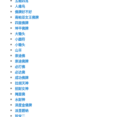
五眼四耳
人缘鸟
佛牌好不好
南帕亚女王佛牌
四面佛牌
坤平佛牌
大锄头
小圆符
小锄头
山羊
崇迪佛
崇迪佛牌
必打佛
必达佛
成功佛牌
拉胡天神
招财女神
掩面佛
水财神
泽度金佛牌
派里碧纳
珍宝二