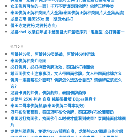
女王佛牌可怕的一面？千万不要请泰国佛牌？佛牌正牌种类
泰国佛牌正牌种类图片大全集(泰国佛牌正牌种类图片大全集高清)
龙婆安南 佛历253x 第一期灵木必打
僧王寺龙婆托(龙婆托寺庙)
龙婆chei 收录在年鉴中最醒目大师圣物序列 “阻挡型”必打佛第一
热门文章
阿赞并59灵，阿赞并59灵路翁，阿赞并59转运珠
泰国佛牌种类介绍图
必打佛牌，必打掩面佛牌功效，泰国必打掩面佛
戴四面佛女士注意事项，女人带四面佛牌，女人带四面佛牌含义
佛牌一定要戴在外面吗？佛牌怎么选适合自己？请佛牌应该怎么
选？
龙婆卡贤药师佛，佛牌药师，泰国佛牌药师
龙婆坤 2536 神迹 自身 纯银限量版 DDpra保真卡
泰国二哥丰佛牌禁忌(泰国佛牌二哥丰功效)
冠咩布伦葡萄耐，泰国冠咩布伦佛牌，泰国冠咩布伦葡萄奶
泰国必打掩面佛，掩面佛什么时候才能看到效果？泰国掩面佛牌图
片
龙婆坤骑鹿牌，龙婆坤2537骑鹿自身，龙婆坤2537骑鹿自身介绍