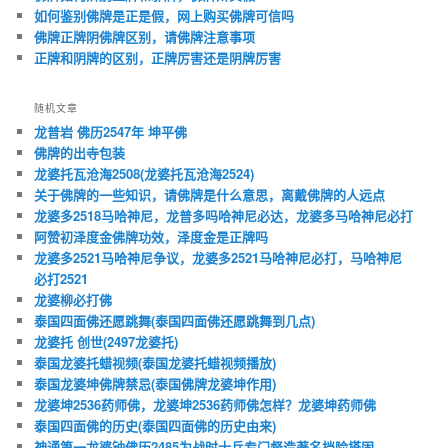
如何鉴别佛牌是正是假，网上购买佛牌可信吗
佛牌正牌阴佛牌区别，请佛牌注意事项
正牌和阴牌的区别，正牌厉害还是阴牌厉害
随机文章
龙普岩 佛历2547年 坤平佛
佛牌的出寺包装
龙婆托瓦沧海2508(龙婆托瓦沧海2524)
关于佛牌的一些知识，请佛牌是什么意思，离戴佛牌的人远点
龙婆多2518马哈神尼，龙普多吗哈神尼必达，龙婆多马哈神尼必打
阿赞初泽度金佛牌功效，泽度金是正牌吗
龙婆多2521马哈神尼争议，龙婆多2521马哈神尼必打，马哈神尼
必打2521
龙婆柳必打佛
泰国四面佛还愿跳舞(泰国四面佛还愿跳舞到几点)
龙婆托 创世(2497龙婆托)
泰国龙婆托蜡视频(泰国龙婆托蜡视频播放)
泰国龙婆坤佛牌禁忌(泰国佛牌龙婆坤作用)
龙婆坤2536药师佛，龙婆坤2536药师佛怎样？龙婆坤药师佛
泰国四面佛的历史(泰国四面佛的历史由来)
神通第一龙婆钟佛历2485为战时士兵专门督造著名挡险塔固