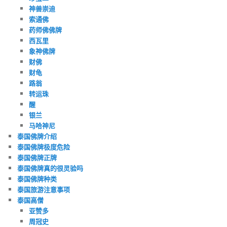
神兽崇迪
索通佛
药师佛佛牌
西瓦里
象神佛牌
财佛
财龟
路翁
转运珠
醒
银兰
马哈神尼
泰国佛牌介绍
泰国佛牌极度危险
泰国佛牌正牌
泰国佛牌真的很灵验吗
泰国佛牌种类
泰国旅游注意事项
泰国高僧
亚赞多
周冠史