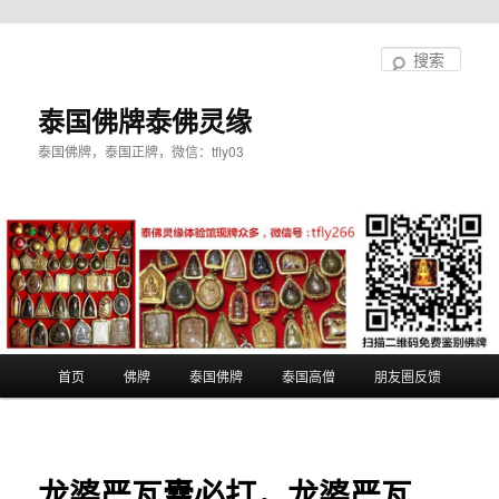
跳
至
搜
主
索
内
泰国佛牌泰佛灵缘
容
泰国佛牌，泰国正牌，微信：tfly03
区
域
主
首页
佛牌
泰国佛牌
泰国高僧
朋友圈反馈
页
龙婆严瓦囊必打，龙婆严瓦