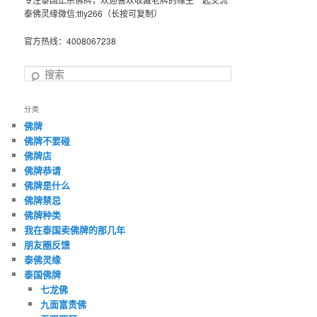
泰佛灵缘微信:tfly266（长按可复制）
官方热线：4008067238
搜
索
分类
佛牌
佛牌不要碰
佛牌店
佛牌恭请
佛牌是什么
佛牌禁忌
佛牌种类
我在泰国卖佛牌的那几年
朋友圈反馈
泰佛灵缘
泰国佛牌
七龙佛
九面富贵佛