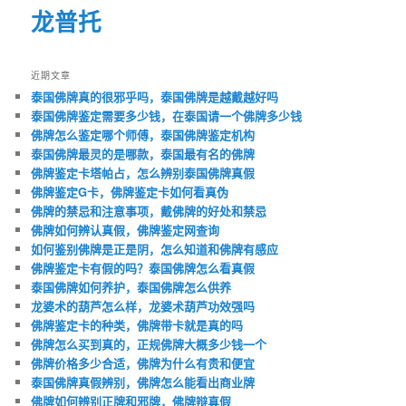
龙普托
近期文章
泰国佛牌真的很邪乎吗，泰国佛牌是越戴越好吗
泰国佛牌鉴定需要多少钱，在泰国请一个佛牌多少钱
佛牌怎么鉴定哪个师傅，泰国佛牌鉴定机构
泰国佛牌最灵的是哪款，泰国最有名的佛牌
佛牌鉴定卡塔帕占，怎么辨别泰国佛牌真假
佛牌鉴定G卡，佛牌鉴定卡如何看真伪
佛牌的禁忌和注意事项，戴佛牌的好处和禁忌
佛牌如何辨认真假，佛牌鉴定网查询
如何鉴别佛牌是正是阴，怎么知道和佛牌有感应
佛牌鉴定卡有假的吗？泰国佛牌怎么看真假
泰国佛牌如何养护，泰国佛牌怎么供养
龙婆术的葫芦怎么样，龙婆术葫芦功效强吗
佛牌鉴定卡的种类，佛牌带卡就是真的吗
佛牌怎么买到真的，正规佛牌大概多少钱一个
佛牌价格多少合适，佛牌为什么有贵和便宜
泰国佛牌真假辨别，佛牌怎么能看出商业牌
佛牌如何辨别正牌和邪牌，佛牌辩真假