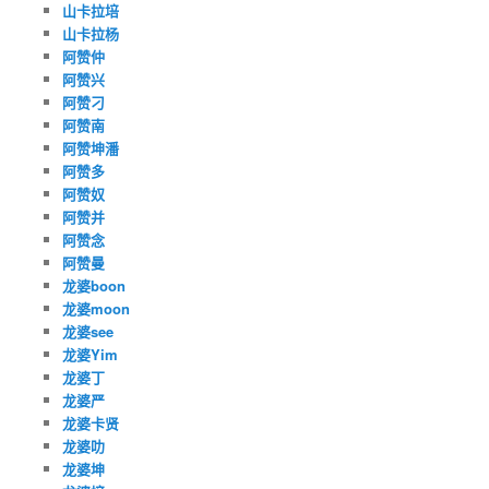
山卡拉培
山卡拉杨
阿赞仲
阿赞兴
阿赞刁
阿赞南
阿赞坤潘
阿赞多
阿赞奴
阿赞并
阿赞念
阿赞曼
龙婆boon
龙婆moon
龙婆see
龙婆Yim
龙婆丁
龙婆严
龙婆卡贤
龙婆叻
龙婆坤