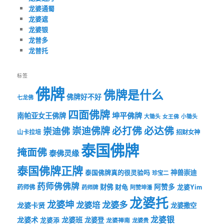
龙婆通蜀
龙婆遮
龙婆银
龙普多
龙普托
标签
佛牌
佛牌是什么
佛牌好不好
七龙佛
四面佛牌
坤平佛牌
南帕亚女王佛牌
大锄头
女王佛
小锄头
必打佛
必达佛
崇迪佛牌
崇迪佛
山卡拉培
招财女神
泰国佛牌
掩面佛
泰佛灵缘
泰国佛牌正牌
神兽崇迪
泰国佛牌真的很灵验吗
珍宝二
药师佛佛牌
财佛
阿赞多
药师佛
财龟
龙婆Yim
药师牌
阿赞坤潘
龙婆托
龙婆坤
龙婆多
龙婆培
龙婆卡贤
龙婆撒空
龙婆银
龙婆术
龙婆班
龙婆登
龙婆添
龙婆禅南
龙婆贵